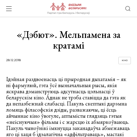
«Дэбют». Мельпамена за
кратамі
28.12.2018
КІНО
Ідэйная раздвоенасць ці прыродная дыхатамія – як
ні фармулюй, гэта ўсё вызначальныя рысы, якія
яскрава дэманструюць адсутнасць цэльнасці ў
беларускім кіно. Аднак не трэба ставіцца да гэта як
да непазбежнай слабасці. Пакуль скептыкі дарэмна
ломяць філасофскія дзіды, разважаючы, ці ёсць
айчыннае кіно ўвогуле, аптымісты глядзяць гэтыя
«неіснуючыя» фільмы і с жарсцю іх абмяркоўваюць.
Пакуль чыноўнікі імкнуцца заканадаўча абмежаваць
яго ці хаця б ідэалагічна «адфільтраваць», мастакі