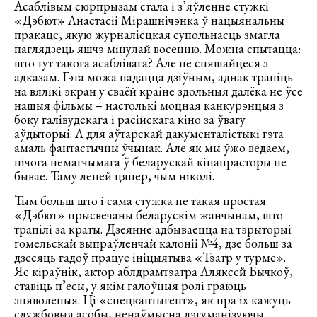
Асаблівым сюрпрызам стала і з’яўленне стужкі
«Дэбют» Анастасіі Мірашнічэнка ў нацыянальны
пракаце, якую журналісцкая супольнасць змагла
паглядзець яшчэ мінулай восенню. Можна спытацца:
што тут такога асаблівага? Але не спяшайцеся з
адказам. Гэта можа падацца дзіўным, аднак трапіць
на вялікі экран у сваёй краіне здольныя далёка не ўсе
нашыя фільмы – настолькі моцная канкурэнцыя з
боку галівудскага і расійскага кіно за ўвагу
аўдыторыі. А для аўтарскай дакументалістыкі гэта
амаль фантастычны ўчынак. Але як мы ўжо ведаем,
нічога немагчымага ў беларускай кінапрасторы не
бывае. Таму лепей цяпер, чым ніколі.
Тым больш што і сама стужка не такая простая.
«Дэбют» прысвечаны беларускім жанчынам, што
трапілі за краты. Дзеянне адбываецца на тэрыторыі
гомельскай выпраўленчай калоніі №4, дзе больш за
дзесяць гадоў працуе ініцыятыва «Тэатр у турме».
Яе кіраўнік, актор аблдрамтэатра Аляксей Бычкоў,
ставіць п’есы, у якім галоўныя ролі граюць
зняволеныя. Ці «спецкантыгент», як пра іх кажуць
службовыя асобы, ненаўмысна дэгуманізуючы