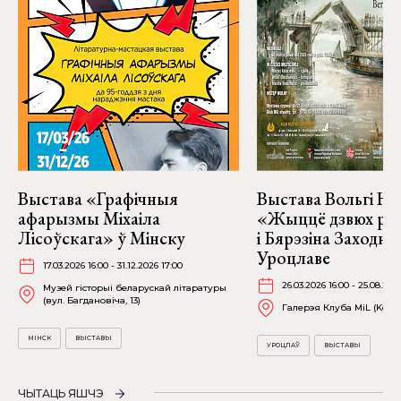
Выстава «Графічныя
Выстава Вольгі На
афарызмы Міхаіла
«Жыццё дзвюх рэк
Лісоўскага» ў Мінску
і Бярэзіна Заходня
Уроцлаве
17.03.2026 16:00 - 31.12.2026 17:00
26.03.2026 16:00 - 25.08.202
Музей гісторыі беларускай літаратуры
(вул. Багдановіча, 13)
Галерэя Клуба MiL (Kościu
МІНСК
ВЫСТАВЫ
УРОЦЛАЎ
ВЫСТАВЫ
ЧЫТАЦЬ ЯШЧЭ