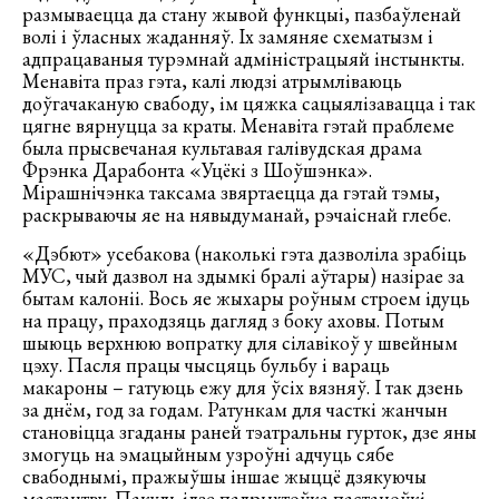
размываецца да стану жывой функцыі, пазбаўленай
волі і ўласных жаданняў. Іх замяняе схематызм і
адпрацаваныя турэмнай адміністрацыяй інстынкты.
Менавіта праз гэта, калі людзі атрымліваюць
доўгачаканую свабоду, ім цяжка сацыялізавацца і так
цягне вярнуцца за краты. Менавіта гэтай праблеме
была прысвечаная культавая галівудская драма
Фрэнка Дарабонта «Уцёкі з Шоўшэнка».
Мірашнічэнка таксама звяртаецца да гэтай тэмы,
раскрываючы яе на нявыдуманай, рэчаіснай глебе.
«Дэбют» усебакова (наколькі гэта дазволіла зрабіць
МУС, чый дазвол на здымкі бралі аўтары) назірае за
бытам калоніі. Вось яе жыхары роўным строем ідуць
на працу, праходзяць дагляд з боку аховы. Потым
шыюць верхнюю вопратку для сілавікоў у швейным
цэху. Пасля працы чысцяць бульбу і вараць
макароны – гатуюць ежу для ўсіх вязняў. І так дзень
за днём, год за годам. Ратункам для часткі жанчын
становіцца згаданы раней тэатральны гурток, дзе яны
змогуць на эмацыйным узроўні адчуць сябе
свабоднымі, пражыўшы іншае жыццё дзякуючы
мастацтву. Пакуль ідзе падрыхтоўка пастаноўкі,