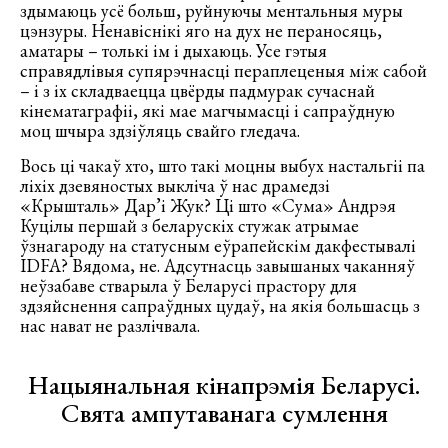
здымаюць усё больш, руйнуючы ментальныя муры
цэнзуры. Ненавіснікі яго на дух не пераносяць,
аматары – толькі ім і дыхаюць. Усе гэтыя
справядлівыя супярэчнасці пераплеценыя між сабой
– і з іх складваецца цвёрды падмурак сучаснай
кінематаграфіі, які мае магчымасці і сапраўдную
моц шчыра здзіўляць свайго гледача.
Вось ці чакаў хто, што такі моцны выбух настальгіі па
ліхіх дзевяностых выкліча ў нас драмедзі
«Крышталь» Дар’і Жук? Ці што «Сума» Андрэя
Куцілы першай з беларускіх стужак атрымае
ўзнагароду на статусным еўрапейскім дакфестывалі
IDFA? Вядома, не. Адсутнасць завышаных чаканняў
неўзабаве стварыла ў Беларусі прастору для
здзяйснення сапраўдных цудаў, на якія большасць з
нас нават не разлічвала.
Нацыянальная кінапрэмія Беларусі.
Свята ампутаванага сумлення