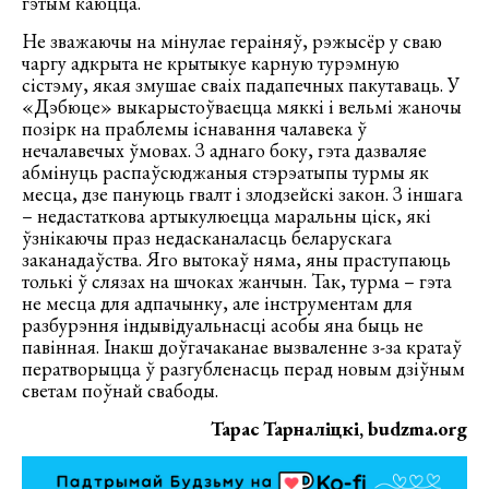
гэтым каюцца.
Не зважаючы на мінулае гераіняў, рэжысёр у сваю
чаргу адкрыта не крытыкуе карную турэмную
сістэму, якая змушае сваіх падапечных пакутаваць. У
«Дэбюце» выкарыстоўваецца мяккі і вельмі жаночы
позірк на праблемы існавання чалавека ў
нечалавечых ўмовах. З аднаго боку, гэта дазваляе
абмінуць распаўсюджаныя стэрэатыпы турмы як
месца, дзе пануюць гвалт і злодзейскі закон. З іншага
– недастаткова артыкулюецца маральны ціск, які
ўзнікаючы праз недасканаласць беларускага
заканадаўства. Яго вытокаў няма, яны праступаюць
толькі ў слязах на шчоках жанчын. Так, турма – гэта
не месца для адпачынку, але інструментам для
разбурэння індывідуальнасці асобы яна быць не
павінная. Інакш доўгачаканае вызваленне з-за кратаў
ператворыцца ў разгубленасць перад новым дзіўным
светам поўнай свабоды.
Тарас Тарналіцкі, budzma.org