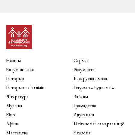
Навіны
Сармат
Калумністыка
Разумняты
Гісторыя
Беларуская мова
Гісторыя за 5 хвілін
Гатуем з «Будзьма!»
Літаратура
Забавы
Музыка
Грамадства
Кіно
Адукацыя
Афіша
Псіхалогія і самаразвіццё
Мастацтва
Экалогія