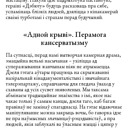
гераіні «Дэбюту» будуць расказваць пра сябе,
успамінаць блізкіх людзей, дзяліцца з кінакамерай
сваімі турботамі і страхам перад будучыняй.
«Адной крыві». Перамога
кансерватызму
Па сутнасці, перад намі вытворчая камерная драма,
эмацыйна вельмі насычаная – ухіліцца ад
суперажывання жанчынам ніяк не атрымаецца.
Дзеля гэтага аўтары працуюць на скрыжаванні
назіральнай кінадакументалістыкі і звычайнага
тэлерэпартажу, спрашчаючы для гледача ўваход у
схаваны ад усіх сусвет зняволеных. Мы таксама
абмінаем традыцыйнае знаёмства з імі, якое нас
чакае толькі ў самым канцы, дзеля таго, каб багаж
правінаў не замінаў спагаднасці. На гэтае відавочнае
маніпуляванне можна закрыць вочы, бо гаворка ідзе
не пра наўмысных злачынцаў-рэцэдывістаў, а пра
людзей, якія заблукалі ва ўласным жыцці і цяпер у