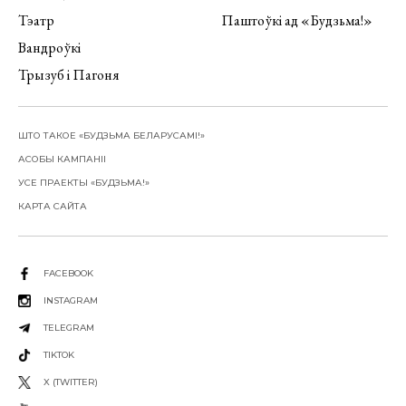
Тэатр
Паштоўкі ад «Будзьма!»
Вандроўкі
Трызуб і Пагоня
ШТО ТАКОЕ «БУДЗЬМА БЕЛАРУСАМІ!»
АСОБЫ КАМПАНІІ
УСЕ ПРАЕКТЫ «БУДЗЬМА!»
КАРТА САЙТА
FACEBOOK
INSTAGRAM
TELEGRAM
TIKTOK
X (TWITTER)