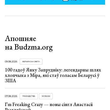
Апошняе
на Budzma.org
09.08.2026
БЕЛАРУСЫ СВЕТУ
100 гадоў Янку Запрудніку: легендарны шлях
хлопчыка з Міра, які стаў голасам Беларусі ў
ЗША
07.08.2026
ГРАМАДСТВА
МУЗЫКА
I’m Freaking Crazy — новы сінгл Анастасіі
Рыдлеўскай