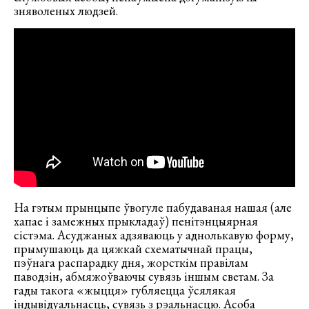
зняволеных людзей.
На гэтым прынцыпе ўвогуле пабудаваная нашая (але
хапае і замежных прыкладаў) пенітэнцыярная
сістэма. Асуджаных адзяваюць у аднолькавую форму,
прымушаюць да цяжкай схематычнай працы,
пэўнага распарадку дня, жорсткім правілам
паводзін, абмяжоўваючы сувязь іншым светам. За
гады такога «жыцця» губляецца ўсялякая
індывідуальнасць, сувязь з рэальнасцю. Асоба