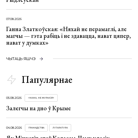
07.08.2026
Ганна Златкоўская: «Няхай не перамаглі, але
магчы — гэта рабіць і не здавацца, нават цяпер,
нават у думках»
ЧЫТАЦЬ ЯШЧЭ
Папулярнае
05.08.2026
«МАМА, НЕ ЖУРЫСЯ!»
Залегчы на дно ў Крыме
04.08.2026
ГРАМАДСТВА
ЛІТАРАТУРА