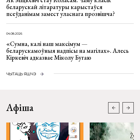
Як Міцкевіч стаў Коласам. Чаму класік
беларускай літаратуры карыстаўся
псеўданімам замест уласнага прозвішча?
04.08.2026
«Сумна, калі наш максімум —
беларускамоўныя надпісы на магілах». Алесь
Кіркевіч адказвае Міколу Бугаю
ЧЫТАЦЬ ЯШЧЭ
Афіша