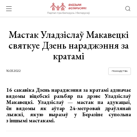
Мастак Уладзіслаў Макавецкі
святкуе Дзень нараджэння за
кратамі
16.03.2022
ГРАМАДСТВА
16 сакавіка Дзень нараджэння за кратамі адзначае
вядомы віцебскі разьбяр па дрэве Уладзіслаў
Макавецкі. Уладзіслаў — мастак па адукацыі,
ён вядомы як аўтар 24-метровай драўлянай
лыжкі, якую выразаў у Беразіне супольна
з іншымі мастакамі.