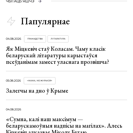
ЧЫТАЦЬ ЯШЧЭ
Папулярнае
04.08.2026
ГРАМАДСТВА
ЛІТАРАТУРА
Як Міцкевіч стаў Коласам. Чаму класік
беларускай літаратуры карыстаўся
псеўданімам замест уласнага прозвішча?
05.08.2026
«МАМА, НЕ ЖУРЫСЯ!»
Залегчы на дно ў Крыме
04.08.2026
«Сумна, калі наш максімум —
беларускамоўныя надпісы на магілах». Алесь
Кіркевіч адказвае Міколу Бугаю