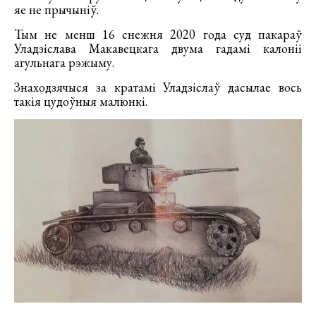
яе не прычыніў.
Тым не менш 16 снежня 2020 года суд пакараў
Уладзіслава Макавецкага двума гадамі калоніі
агульнага рэжыму.
Знаходзячыся за кратамі Уладзіслаў дасылае вось
такія цудоўныя малюнкі.