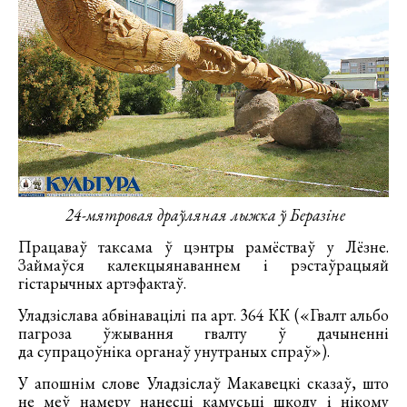
24-мятровая
драўляная лыжка ў
Беразіне
Працаваў таксама ў цэнтры рамёстваў у Лёзне.
Займаўся калекцыянаваннем і рэстаўрацыяй
гістарычных артэфактаў.
Уладзіслава абвінавацілі па арт. 364 КК («Гвалт альбо
пагроза ўжывання гвалту ў дачыненні
да супрацоўніка органаў унутраных спраў»).
У апошнім слове Уладзіслаў Макавецкі сказаў, што
не меў намеру нанесці камусьці шкоду і нікому