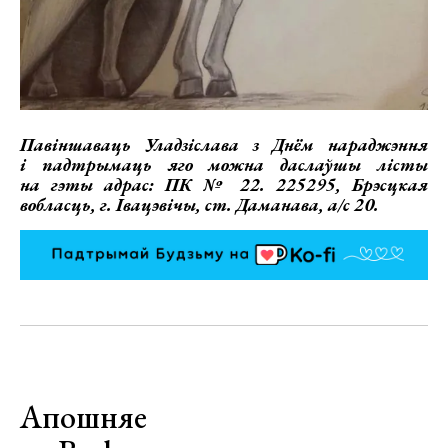
Павіншаваць Уладзіслава з Днём нараджэння
і падтрымаць яго можна даслаўшы лісты
на гэты адрас: ПК № 22. 225295, Брэсцкая
вобласць, г. Івацэвічы, ст. Даманава, а/с 20.
Апошняе