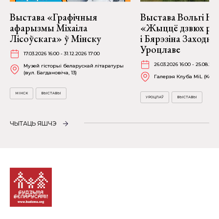
Выстава «Графічныя
Выстава Вольгі На
афарызмы Міхаіла
«Жыццё дзвюх рэк
Лісоўскага» ў Мінску
і Бярэзіна Заходня
Уроцлаве
17.03.2026 16:00 - 31.12.2026 17:00
26.03.2026 16:00 - 25.08.202
Музей гісторыі беларускай літаратуры
(вул. Багдановіча, 13)
Галерэя Клуба MiL (Kościu
МІНСК
ВЫСТАВЫ
УРОЦЛАЎ
ВЫСТАВЫ
ЧЫТАЦЬ ЯШЧЭ