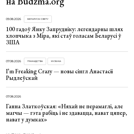
на Budzma.org
09.08.2026
БЕЛАРУСЫ СВЕТУ
100 гадоў Янку Запрудніку: легендарны шлях
хлопчыка з Міра, які стаў голасам Беларусі ў
ЗША
07.08.2026
ГРАМАДСТВА
МУЗЫКА
I’m Freaking Crazy — новы сінгл Анастасіі
Рыдлеўскай
07.08.2026
Ганна Златкоўская: «Няхай не перамаглі, але
магчы — гэта рабіць і не здавацца, нават цяпер,
нават у думках»