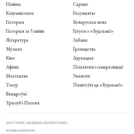
Навіны
Сармат
Калумністыка
Разумняты
Гісторыя
Беларуская мова
Гісторыя за 5 хвілін
Гатуем з «Будзьма!»
Літаратура
Забавы
Музыка
Грамадства
Кіно
Адукацыя
Афіша
Псіхалогія і самаразвіццё
Мастацтва
Экалогія
Тэатр
Паштоўкі ад «Будзьма!»
Вандроўкі
Трызуб і Пагоня
ШТО ТАКОЕ «БУДЗЬМА БЕЛАРУСАМІ!»
АСОБЫ КАМПАНІІ