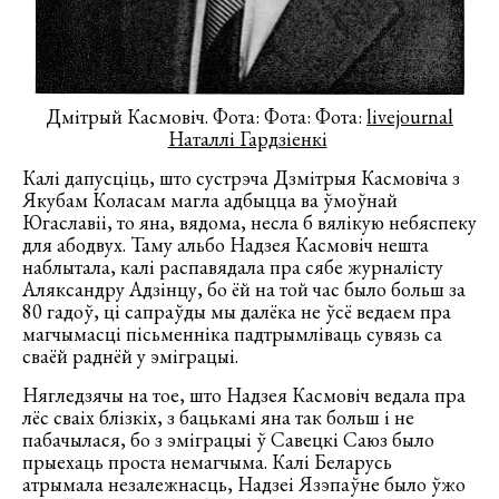
Дмітрый Касмовіч. Фота: Фота: Фота:
livejournal
Наталлі Гардзіенкі
Калі дапусціць, што сустрэча Дзмітрыя Касмовіча з
Якубам Коласам магла адбыцца ва ўмоўнай
Югаславіі, то яна, вядома, несла б вялікую небяспеку
для абодвух. Таму альбо Надзея Касмовіч нешта
наблытала, калі распавядала пра сябе журналісту
Аляксандру Адзінцу, бо ёй на той час было больш за
80 гадоў, ці сапраўды мы далёка не ўсё ведаем пра
магчымасці пісьменніка падтрымліваць сувязь са
сваёй раднёй у эміграцыі.
Нягледзячы на тое, што Надзея Касмовіч ведала пра
лёс сваіх блізкіх, з бацькамі яна так больш і не
пабачылася, бо з эміграцыі ў Савецкі Саюз было
прыехаць проста немагчыма. Калі Беларусь
атрымала незалежнасць, Надзеі Язэпаўне было ўжо