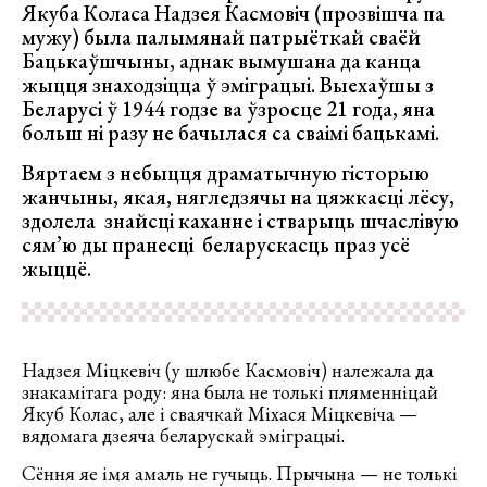
Якуба Коласа Надзея Касмовіч (прозвішча па
мужу) была палымянай патрыёткай сваёй
Бацькаўшчыны, аднак вымушана да канца
жыцця знаходзіцца ў эміграцыі. Выехаўшы з
Беларусі ў 1944 годзе ва ўзросце 21 года, яна
больш ні разу не бачылася са сваімі бацькамі.
Вяртаем з небыцця драматычную гісторыю
жанчыны, якая, нягледзячы на цяжкасці лёсу,
здолела знайсці каханне і стварыць шчаслівую
сям’ю ды пранесці беларускасць праз усё
жыццё.
Надзея Міцкевіч (у шлюбе Касмовіч) належала да
знакамітага роду: яна была не толькі пляменніцай
Якуб Колас, але і сваячкай Міхася Міцкевіча —
вядомага дзеяча беларускай эміграцыі.
Сёння яе імя амаль не гучыць. Прычына — не толькі