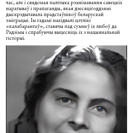
час, але і свядомая палітыка рэанімавання савецкіх
наратываў і прапаганды, якая дзесяцігоддзямі
дыскрэдытавала прадстаўнікоў беларускай
эміграцыі. Ім гадамі накідвалі цэтлікі
«калабарантаў», ставячы пад сумнеў іх любоў да
Радзімы і спрабуючы выцесніць іх з нацыянальнай
гісторыі.