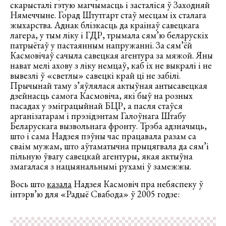
скарысталі гэтую магчымасць і засталіся ў Заходняй
Нямеччыне. Горад Штутгарт стаў месцам іх сталага
жыхарства. Аднак блізкасць да краінаў савецкага
лагера, у тым ліку і ГДР, трымала сям’ю беларускіх
патрыётаў у пастаянным напружанні. За сям’ёй
Касмовічаў сачыла савецкая агентура за мяжой. Яны
нават мелі ахову з ліку немцаў, каб іх не выкралі і не
вывезлі ў «светлы» савецкі край ці не забілі.
Прычынай таму з’яўлялася актыўная антысавецкая
дзейнасць самога Касмовіча, які быў на розных
пасадах у эміграцыйнай БЦР, а пасля стаўся
арганізатарам і прэзідэнтам Галоўнага Штабу
Беларускага вызвольнага фронту. Трэба адзначыць,
што і сама Надзея пэўны час працавала разам са
сваім мужам, што аўтаматычна прыцягвала да сям’і
пільную ўвагу савецкай агентуры, якая актыўна
змагалася з нацыянальнымі рухамі ў замежжы.
Вось што
казала
Надзея Касмовіч пра небяспеку ў
інтэрв’ю для «Радыё Свабода» ў 2005 годзе: