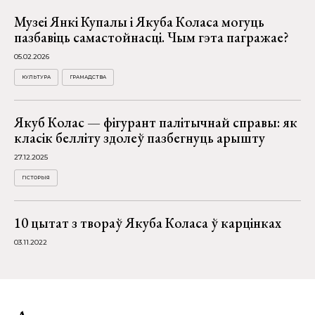
Музеі Янкі Купалы і Якуба Коласа могуць
пазбавіць самастойнасці. Чым гэта пагражае?
05.02.2026
КУЛЬТУРА
ГРАМАДСТВА
Якуб Колас — фігурант палітычнай справы: як
класік белліту здолеў пазбегнуць арышту
27.12.2025
ГІСТОРЫЯ
10 цытат з твораў Якуба Коласа ў карцінках
03.11.2022