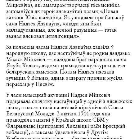
Міцкевіча), які аматарам творчасці пісьменніка
запомніўся як герой знакамітай паэмы «Новая
зямля» Юзік-шаляніца. Як узгадвала пра бацькоў
сама Надзея Язэпаўна, «людзі яны былі
малаадукаваныя, але вельмі разумныя — гэтак
званая вясковая інтэлігенцыя».
За польскім часам Надзея Язэпаўна хадзіла ў
народную школу, дзе настаўнічаў яе родны дзядзька
Міхась Міцкевіч — малодшы брат народнага паэта
Якуба Коласа, вядомы грамадска-культурны дзеяч
беларускага замежжа. Потым Надзея паехала
вучыцца ў Вільню, аднак з шэрагу прычын мусіла
пераехаць у Нясвіж.
У часы нямецкай акупацыі Надзея Міцкевіч
працавала спачатку настаўніцай у адной з нясвіжскіх
школ, а пасля стала павятовай кіраўнічкай Саюза
Беларускай Моладзі. З лютага 1944 года яна
праводзіла заняткі ў Краёвай школе СБМ у
Фларыянаве (цяперашні Ляхавіцкі раён Брэсцкай
вобласці), а таксама ўдзельнічала ў Другім
Усебеларускім кангрэсе — з’ездзе прадстаўнікоў