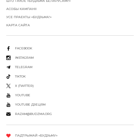
ШТО ТАКОЕ «БУДЗЬМА БЕЛАРУСАМІ!»
АСОБЫ КАМПАНІІ
УСЕ ПРАЕКТЫ «БУДЗЬМА!»
КАРТА САЙТА
FACEBOOK
INSTAGRAM
TELEGRAM
TIKTOK
X (TWITTER)
YOUTUBE
YOUTUBE ДЗЕЦЯМ
RAZAM@BUDZMA.ORG
ПАДТРЫМАЙ «БУДЗЬМУ»