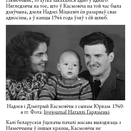
Нягледзячы на тое, што ў Касмовіча на той час была
дзяўчына, дзеля Надзеі Міцкевіч ён разарваў свае
адносіны, а ў канцы 1944 года ўзяў з ёй шлюб.
Надзея і Дзмітрый Касмовічы з сынам Юркам. 1940-
я гг. Фота:
livejournal
Наталлі Гардзіенкі
Калі беларускія ўцекачы пачалі масава выязджаць з
Нямеччыны ў іншыя краіны, Касмовічы не