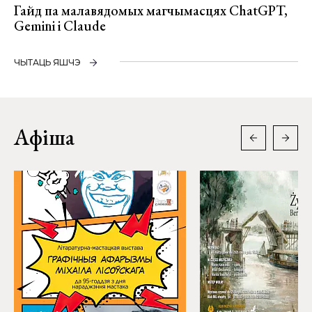
Гайд па малавядомых магчымасцях ChatGPT,
Gemini і Claude
ЧЫТАЦЬ ЯШЧЭ
Афіша