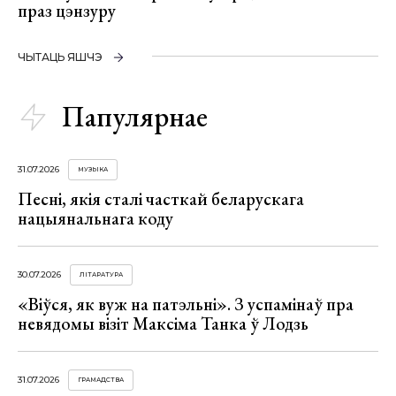
праз цэнзуру
ЧЫТАЦЬ ЯШЧЭ
Папулярнае
31.07.2026
МУЗЫКА
Песні, якія сталі часткай беларускага
нацыянальнага коду
30.07.2026
ЛІТАРАТУРА
«Віўся, як вуж на патэльні». З успамінаў пра
невядомы візіт Максіма Танка ў Лодзь
31.07.2026
ГРАМАДСТВА