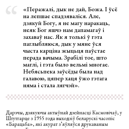
«Перажалі, дык не дай, Божа. І ўсё
на лепшае спадзяваліся. Але,
дзякуй Богу, я не магу наракаць,
неяк Бог яшчэ нам дапамагаў і
захаваў нас. Як я толькі ў гэта
паглыбляюся, дык у мяне ўся
чыста карціна жыцьця паўстае
перада вачыма. Зрабілі тое, што
маглі, і гэта было вельмі многае.
Небясьпека заўсёды была над
галавою, цяпер хаця ўжо гэтага
няма і стала лягчэй».
Дарэчы, дзякуючы актыўнай дзейнасці Касмовічаў, у
Штутгарце з 1955 года выходзіў беларускі часопіс
«Барацьба», які акурат з’яўляўся друкаваным