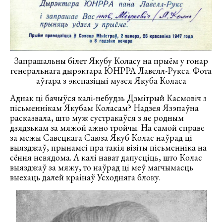
Запрашальны білет Якубу Коласу на прыём у гонар
генеральнага дырэктара ЮНРРА Лавелл-Рукса. Фота
аўтара з экспазіцыі музея Якуба Коласа
Аднак ці бачыўся калі-небудзь Дзмітрый Касмовіч з
пісьменнікам Якубам Коласам? Надзея Язэпаўна
расказвала, што муж сустракаўся з яе родным
дзядзькам за мяжой ажно тройчы. На самой справе
за межы Савецкага Саюза Якуб Колас наўрад ці
выязджаў, прынамсі пра такія візіты пісьменніка на
сёння невядома. А калі нават дапусціць, што Колас
выязджаў за мяжу, то наўрад ці меў магчымасць
выехаць далей краінаў Усходняга блоку.