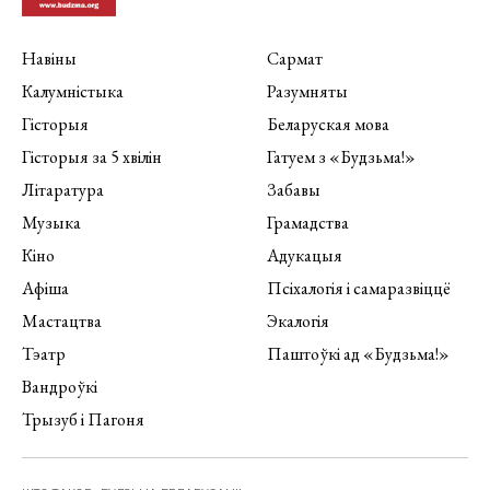
Навіны
Сармат
Калумністыка
Разумняты
Гісторыя
Беларуская мова
Гісторыя за 5 хвілін
Гатуем з «Будзьма!»
Літаратура
Забавы
Музыка
Грамадства
Кіно
Адукацыя
Афіша
Псіхалогія і самаразвіццё
Мастацтва
Экалогія
Тэатр
Паштоўкі ад «Будзьма!»
Вандроўкі
Трызуб і Пагоня