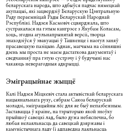
беларускага народа, што адбыўся падчас нямецкай
акупацыі, які зацвердзіў Беларускую Цэнтральную
Раду пераемніцай Рады Беларускай Народнай
Рэспублікі. Надзея Касмовіч сцвярджала, што
сустракалася на гэтым кангрэсе з Якубам Коласам,
хоць, згодна агульнапрынятай версіі, творца
знаходзіўся ў эвакуацыі ў Ташкенце і наогул заняў
прасавецкую пазіцыю. Аднак, магчыма на сённяшні
дзень мы проста не маем дастаткова дакументаў і
сведчанняў пра гэтую сустрэчу і ў будучыні нас
чакаюць неверагодныя адкрыцці.
Эміграцыйнае жыццё
Калі Надзея Міцкевіч стала актывісткай беларускага
нацыянальнага руху, сябрам Саюза беларускай
моладзі, эміграцыйны лёс для яе быў непазбежным.
Заставацца ў краіне, на тэрыторыю якой зноўку
прыйшоў савецкі лад, было дужа небяспечна, бо
любая нелаяльнасць да савецкай дзяржавы і
камуністычнага ладу (і адпаведна лаяльнасць