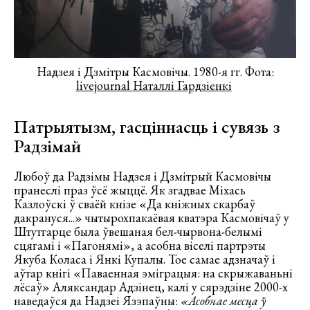
Надзея і Дзмітры Касмовічы. 1980-я гг. Фота:
livejournal
Наталлі Гардзіенкі
Патрыятызм, гасціннасць і сувязь з
Радзімай
Любоў да Радзімы Надзея і Дзмітрый Касмовічы
пранеслі праз ўсё жыццё. Як згадвае Міхась
Казлоўскі ў сваёй кнізе «Да кніжных скарбаў
дакрануся...» чытырохпакаёвая кватэра Касмовічаў у
Штутгарце была ўвешаная бел-чырвона-белымі
сцягамі і «Пагонямі», а асобна віселі партрэты
Якуба Коласа і Янкі Купалы. Тое самае адзначаў і
аўтар кнігі «Паваенная эміграцыя: на скрыжаваньні
лёсаў» Аляксандар Адзінец, калі у сярэдзіне 2000-х
наведаўся да Надзеі Язэпаўны:
«Асобнае месца ў