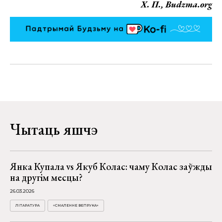
Х. П., Budzma.org
Чытаць яшчэ
Янка Купала vs Якуб Колас: чаму Колас заўжды
на другім месцы?
26.03.2026
ЛІТАРАТУРА
«СМАЛЕННЕ ВЕПРУКА»