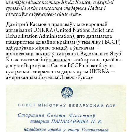
кватэры займае постаць Якуба Коласа, сваяцкімі
сувязямі з якім ганарыцца спадарыня Надзея і
ганарыўся сяброўствам ейны муж».
Дзмітрый Касмовіч працаваў у міжнароднай
арганізацыі UNRRA (United Nations Relief and
Rehabilitation Administration), што дапамагала
пацярпелым ад вайны краінам (у тым ліку і БССР)
адбудоўваць мірнае жыццё, а ўцекачам —
арганізаваць жыццё ў эміграцыі. Вядома, што Якуб
Колас таксама быў
звязаны
з гэтай арганізацыяй як
дэпутат Вярхоўнага Савета БССР і нават быў на
сустрэчы з генеральным дырэктарам UNRRA —
амерыканцам Лоўэлам Лавелл-Руксам.