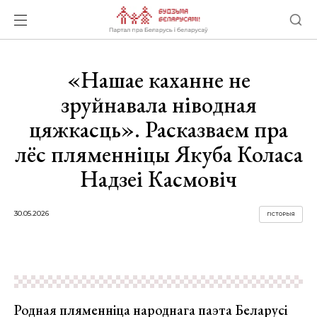
«Нашае каханне не
зруйнавала ніводная
цяжкасць». Расказваем пра
лёс пляменніцы Якуба Коласа
Надзеі Касмовіч
30.05.2026
ГІСТОРЫЯ
Родная пляменніца народнага паэта Беларусі