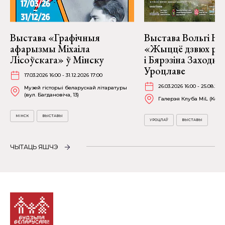
Выстава «Графічныя
Выстава Вольгі На
афарызмы Міхаіла
«Жыццё дзвюх рэк
Лісоўскага» ў Мінску
і Бярэзіна Заходня
Уроцлаве
17.03.2026 16:00 - 31.12.2026 17:00
26.03.2026 16:00 - 25.08.202
Музей гісторыі беларускай літаратуры
(вул. Багдановіча, 13)
Галерэя Клуба MiL (Kościu
МІНСК
ВЫСТАВЫ
УРОЦЛАЎ
ВЫСТАВЫ
ЧЫТАЦЬ ЯШЧЭ