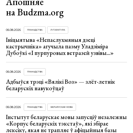
Апошняе
на Budzma.org
06.08.2026
ГРАМАДСТВА
ЛІТАРАТУРА
Ініцыятыва «Непаслухмяныя дзеці
кастрычніка» агучыла паэму Уладзіміра
Дубоўкі «І пурпуровых ветразей узвівы...»
06.08.2026
ГРАМАДСТВА
Адбыўся трэці «Вялікі Воз» — злёт-летнік
беларускіх навукоўцаў
06.08.2026
ГРАМАДСТВА
БЕЛАРУСКАЯ МОВА
Інстытут беларускае мовы запусціў незалежны
«Корпус беларускіх тэкстаў», які збірае
лексіку, якая не трапляе ў афіцыйныя базы