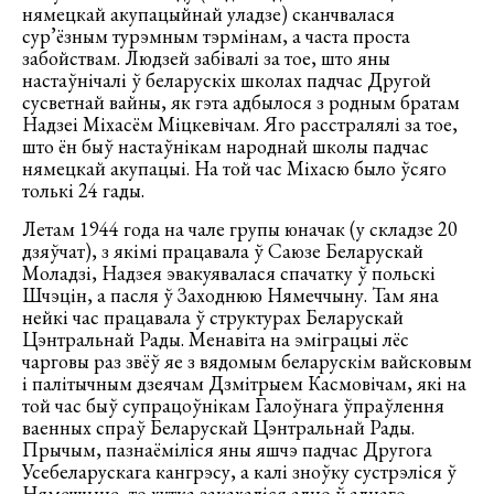
нямецкай акупацыйнай уладзе) сканчвалася
сур’ёзным турэмным тэрмінам, а часта проста
забойствам. Людзей забівалі за тое, што яны
настаўнічалі ў беларускіх школах падчас Другой
сусветнай вайны, як гэта адбылося з родным братам
Надзеі Міхасём Міцкевічам. Яго расстралялі за тое,
што ён быў настаўнікам народнай школы падчас
нямецкай акупацыі. На той час Міхасю было ўсяго
толькі 24 гады.
Летам 1944 года на чале групы юначак (у складзе 20
дзяўчат), з якімі працавала ў Саюзе Беларускай
Моладзі, Надзея эвакуявалася спачатку ў польскі
Шчэцін, а пасля ў Заходнюю Нямеччыну. Там яна
нейкі час працавала ў структурах Беларускай
Цэнтральнай Рады. Менавіта на эміграцыі лёс
чарговы раз звёў яе з вядомым беларускім вайсковым
і палітычным дзеячам Дзмітрыем Касмовічам, які на
той час быў супрацоўнікам Галоўнага ўпраўлення
ваенных спраў Беларускай Цэнтральнай Рады.
Прычым, пазнаёміліся яны яшчэ падчас Другога
Усебеларускага кангрэсу, а калі зноўку сустрэліся ў
Нямеччыне, то хутка закахаліся адно ў аднаго.