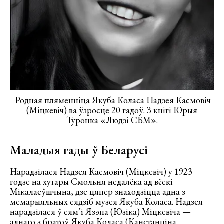
Родная пляменніца Якуба Коласа Надзея Касмовіч
(Міцкевіч) ва ўзросце 20 гадоў. З кнігі Юрыя
Туронка «Людзі СБМ».
Маладыя гады ў Беларусі
Нарадзілася Надзея Касмовіч (Міцкевіч) у 1923
годзе на хутары Смольня недалёка ад вёскі
Мікалаеўшчына, дзе цяпер знаходзіцца адна з
мемарыяльных сядзіб музея Якуба Коласа. Надзея
нарадзілася ў сям’і Язэпа (Юзіка) Міцкевіча —
аднаго з братоў Якуба Коласа (Канстанціна