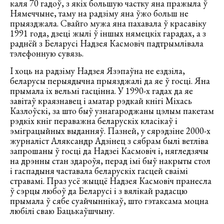
каля 70 гадоў, з якіх большую частку яна пражыла ў
Нямеччыне, таму на радзіму яна ўжо больш не
прыязджала. Свайго мужа яна пахавала ў красавіку
1991 года, дзеці жылі ў іншых нямецкіх гарадах, а з
раднёй з Беларусі Надзея Касмовіч падтрымлівала
тэлефонную сувязь.
І хоць на радзіму Надзея Язэпаўна не ездзіла,
беларусы перыядычна прыязджалі да яе ў госці. Яна
прымала іх вельмі гасцінна. У 1990-х гадах да яе
завітаў краязнавец і аматар рэдкай кнігі Міхась
Казлоўскі, за што быў узнагароджаны цэлым пакетам
рэдкіх кніг пераважна беларускіх класікаў і
эміграцыйных выданняў. Пазней, у сярэдзіне 2000-х
журналіст Аляксандр Адзінец з сябрам былі ветліва
запрошаны ў госці да Надзеі Касмовіч і, нягледзячы
на дрэнны стан здароўя, перад імі быў накрыты стол
і гаспадыня частавала беларускіх гасцей сваімі
стравамі. Праз усё жыццё Надзея Касмовіч пранесла
ў сэрцы любоў да Беларусі і з вялікай радасцю
прымала ў сябе суайчыннікаў, што гэтаксама моцна
любілі сваю Бацькаўшчыну.