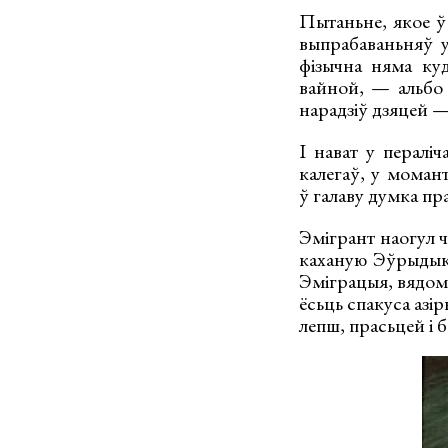
Пытаньне, якое ў
выпрабаваньняў у
фізычна няма ку
вайной, — альбо 
нарадзіў дзяцей —
І нават у пералі
калегаў, у момант
ў галаву думка пра
Эмігрант наогул ч
каханую Эўрыдыку 
Эміграцыя, вядома
ёсьць спакуса азі
лепш, прасьцей і 