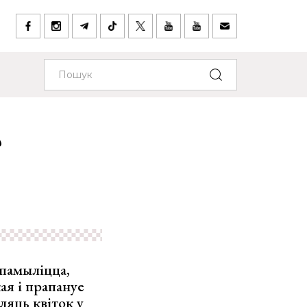
?
 памыліцца,
ая і прапануе
ляць квіток у