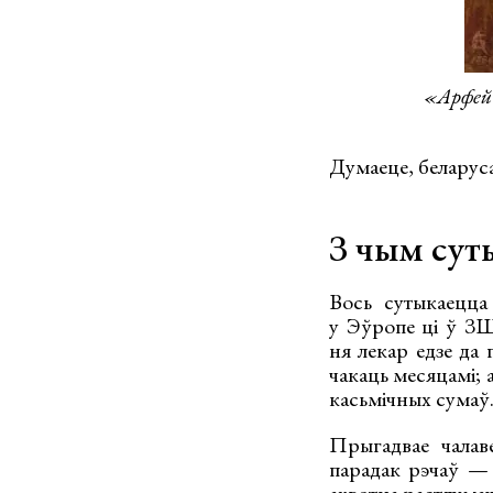
«Арфей
Думаеце, беларусаў
З чым сут
Вось сутыкаецца
у Эўропе ці ў ЗШ
ня лекар едзе да 
чакаць месяцамі; 
касьмічных сумаў
Прыгадвае чалаве
парадак рэчаў — 
ахвотна растлумач