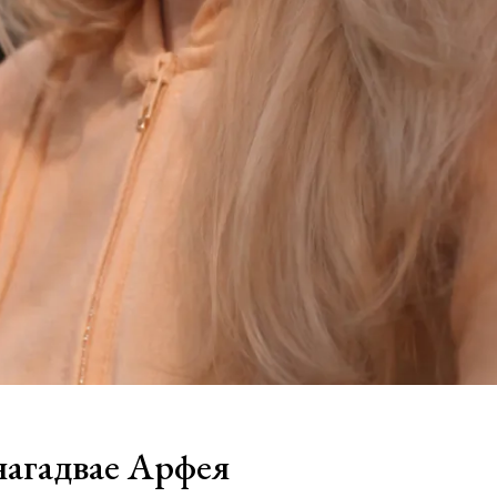
нагадвае Арфея