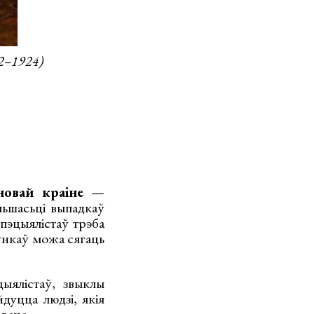
2–1924)
овай краіне
—
льшасьці выпадкаў
спэцыялістаў трэба
хункаў можа сягаць
ыялістаў, звыклы
дуцца людзі, якія
веце.