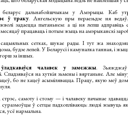
 беларус дальнабойшчыкам у Амэрыцы. Каб утр
е ў траку
. Ангельскую пры пераезьдзе ня ведаў
міжволі задаецца пытаньнем: а ці ня лепш адправіць 
 месяцаў працаваць і потым жыць на амэрыканскі заро
сацыяльных сетках, шукае рады. І тут жа знаходзя
ома, будзе лепей. У Беларусі і камуналка танная, і жы
 горш за іншых.
ўладкаваўся чалавек у замежжы
. Зьяжджаў
і. Спадзяваўся на хуткія зьмены і вяртаньне. Але міну
ацеў, бо не хацеў асымілявацца. Працу, якую меў дом
нуля.
 стрэс, самоту і стому — і чалавеку пачынае здавацц
 суразмоўцы ў сетцы падхопліваюць: людзі жывуць як 
ся, усё нармальна.