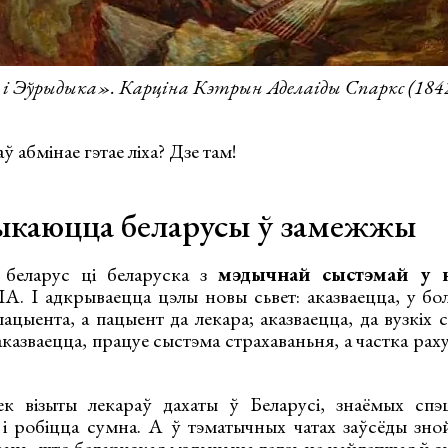
 і Эўрыдыка». Карціна Кэтрын Аделаіды Спаркс (184
 абмінае гэтае ліха? Дзе там!
ыкаюцца беларусы ў замежжы
 беларус ці беларуска з
мэдычнай сыстэмай у н
А. І адкрываецца цэлы новы сьвет: аказваецца, у бо
пацыента, а пацыент да лекара; аказваецца, да вузкіх 
аказваецца, працуе сыстэма страхаваньня, а частка ра
.
к візыты лекараў дахаты ў Беларусі, знаёмых спэц
і робіцца сумна. А ў тэматычных чатах заўсёды зной
аць, што беларуская мэдыцына ледзь не найлепшая ў сь