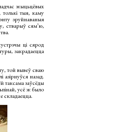
 падчас жыцьцёвых
 толькі тыя, каму
энту зруйнаваныя
у, стварыў сям’ю,
тва.
сустрэчы ці сярод
ьтуры, закрадаецца
у, той вывеў сваю
і азірнуўся назад.
ёй таксама заўсёды
ьпінай, усё ж было
не складаецца.