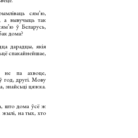
ымліваць сям’ю,
, а вывучыць так
сям’ю ў Беларусь,
бак дома?
цца дарадцы, якія
цьцё спакайнейшае,
 не па ахвоце,
ў год, другі. Мову
а, знайсьці цяжка.
а, што дома ўсё ж
жылі, на тых, хто