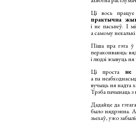
Ці вось працуе
практычна жыв
і не пасьпеў. І 
а самому некалькі
Піша пра гэта ў 
пераконваюць: вяд
і людзі жывуць ня
Ці проста
не 
а па неабходнасьц
вучыць ня надта х
Трэба пачынаць з 
Дадайце да гэтага
было нядрэнна. А
зьехаў, ужо забылі