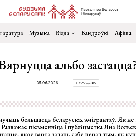
таратура
Музыка
Відэа
Вандроўкі
Афіша
Вярнуцца альбо застацца
05.06.2026
ГРАМАДСТВА
мучыць большасць беларускіх эмігрантаў. Як не
Разважае пісьменніца і публіцыстка Яна Вольск
танне, якое варта задаць сабе перад тым, як куп