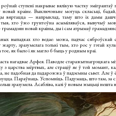
 роўнай ступені накрывае вялікую частку эмігрантаў
 новай краіне. Выключэньне могуць скласьці, бадай,
ды вяртацца — напрыклад, таму што іх дамы дашч
тыя, хто ўжо грунтоўна асыміляваўся, вывучыў мов
 грамадзян новай краіны, ды і сам атрымаў грамадзянс
чаных выпадках хто ведае: можа, падчас сяброўскай 
 жарту, зразумелага толькі тым, хто рос у гэтай кул
 тое, як было і як магло б быць у родным краі.
аста нагадвае Арфея. Паводле старажытнагрэцкага міт
з царства мёртвых, але страціў яе ў той момант, кал
, не падобная да падарожжа ў падземны сьвет. Але ў 
рнуцца. Параўнаць. Успомніць. Падумаць, што там, за с
больш зразумела. Асабліва, калі ў новым жыцьці нешта 