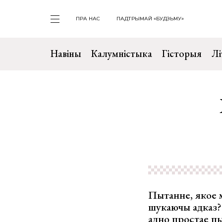
ПРА НАС
ПАДТРЫМАЙ «БУДЗЬМУ»
Навіны
Калумністыка
Гісторыя
Лі
Пытанне, якое 
шукаючы адказ? 
адно простае пы