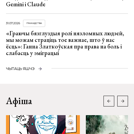
Gemini і Claude
31.07.2026
ГРАМАДСТВА
«Граючы бязглуздыя ролі нязломных людзей,
мы можам страціць тое важнае, што ў нас
ёсць»: Ганна Златкоўская пра права на боль і
слабасць у эміграцыі
ЧЫТАЦЬ ЯШЧЭ
Афіша