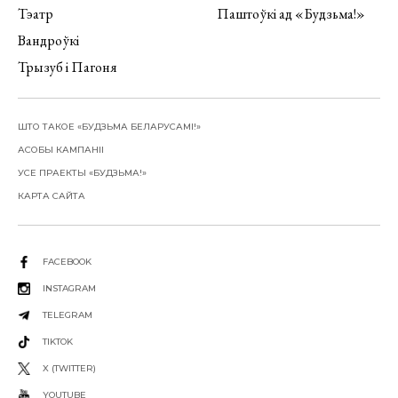
Тэатр
Паштоўкі ад «Будзьма!»
Вандроўкі
Трызуб і Пагоня
ШТО ТАКОЕ «БУДЗЬМА БЕЛАРУСАМІ!»
АСОБЫ КАМПАНІІ
УСЕ ПРАЕКТЫ «БУДЗЬМА!»
КАРТА САЙТА
FACEBOOK
INSTAGRAM
TELEGRAM
TIKTOK
X (TWITTER)
YOUTUBE