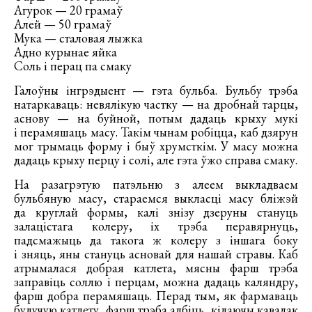
Агурок — 20 грамаў
Алей — 50 грамаў
Мука — сталовая лыжка
Адно курынае яйка
Соль і перац па смаку
Галоўны інгрэдыент — гэта бульба. Бульбу трэба
натаркаваць: невялікую частку — на дробнай тарцы,
аснову — на буйной, потым дадаць крыху мукі
і перамяшаць масу. Такім чынам робіцца, каб дзярун
мог трымаць форму і быў хрумсткім. У масу можна
дадаць крыху перцу і солі, але гэта ўжо справа смаку.
На разагрэтую патэльню з алеем выкладваем
бульбяную масу, стараемся выкласці масу бліжэй
да круглай формы, калі знізу дзеруны стануць
залацістага колеру, іх трэба перавярнуць,
падсмажыць да такога ж колеру з іншага боку
і зняць, яны стануць асновай для нашай стравы. Каб
атрымалася добрая катлета, мясны фарш трэба
заправіць соллю і перцам, можна дадаць каляндру,
фарш добра перамяшаць. Перад тым, як фармаваць
будучую катлету, фарш трэба адбіць, кідаючы кавалак