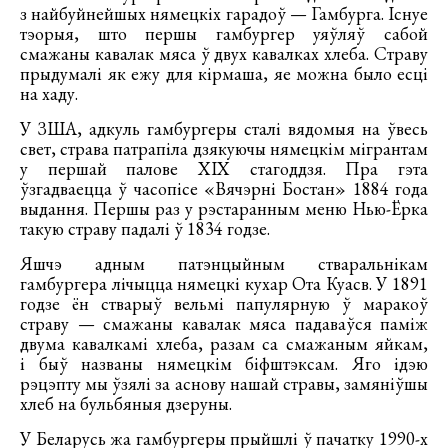
з найбуйнейшых нямецкіх гарадоў — Гамбурга. Існуе
тэорыя, што першы гамбургер уяўляў сабой
смажаны кавалак мяса ў двух кавалках хлеба. Страву
прыдумалі як ежу для кірмаша, яе можна было есці
на хаду.
У ЗША, адкуль гамбургеры сталі вядомыя на ўвесь
свет, страва патрапіла дзякуючы нямецкім мігрантам
у першай палове ХІХ стагоддзя. Пра гэта
ўзгадваецца ў часопісе «Вячэрні Бостан» 1884 года
выдання. Першы раз у рэстаранным меню Нью-Ёрка
такую страву падалі ў 1834 годзе.
Яшчэ адным патэнцыйным стваральнікам
гамбургера лічыцца нямецкі кухар Ота Куасв. У 1891
годзе ён стварыў вельмі папулярную ў маракоў
страву — смажаны кавалак мяса падаваўся паміж
двума кавалкамі хлеба, разам са смажаным яйкам,
і быў названы нямецкім біфштэксам. Яго ідэю
рэцэпту мы ўзялі за аснову нашай стравы, замяніўшы
хлеб на бульбяныя дзеруны.
У Беларусь жа гамбургеры прыйшлі ў пачатку 1990-х