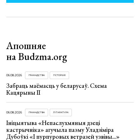
Апошняе
на Budzma.org
06.08.2026
ГРАМАДСТВА
ГІСТОРЫЯ
Забраць маёмасць у беларусаў. Схема
Кацярыны ІІ
06.08.2026
ГРАМАДСТВА
ЛІТАРАТУРА
Ініцыятыва «Непаслухмяныя дзеці
кастрычніка» агучыла паэму Уладзіміра
Дубоўкі «І пурпуровых ветразей узвівы...»