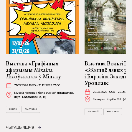
Выстава «Графічныя
Выстава Вольгі На
афарызмы Міхаіла
«Жыццё дзвюх рэк
Лісоўскага» ў Мінску
і Бярэзіна Заходня
Уроцлаве
17.03.2026 16:00 - 31.12.2026 17:00
26.03.2026 16:00 - 25.08.202
Музей гісторыі беларускай літаратуры
(вул. Багдановіча, 13)
Галерэя Клуба MiL (Kościu
МІНСК
ВЫСТАВЫ
УРОЦЛАЎ
ВЫСТАВЫ
ЧЫТАЦЬ ЯШЧЭ