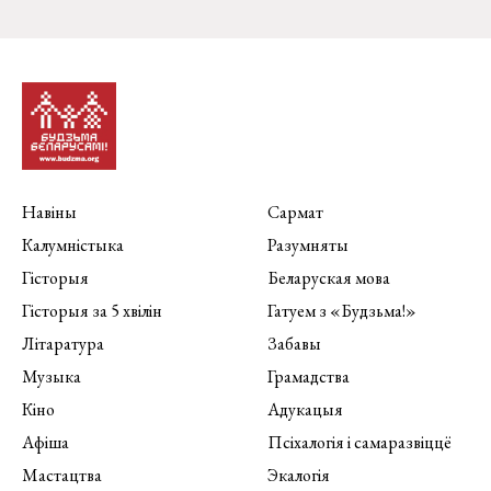
Навіны
Сармат
Калумністыка
Разумняты
Гісторыя
Беларуская мова
Гісторыя за 5 хвілін
Гатуем з «Будзьма!»
Літаратура
Забавы
Музыка
Грамадства
Кіно
Адукацыя
Афіша
Псіхалогія і самаразвіццё
Мастацтва
Экалогія