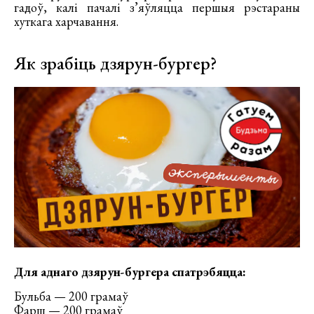
гадоў, калі пачалі з’яўляцца першыя рэстараны
хуткага харчавання.
Як зрабіць дзярун-бургер?
Для аднаго дзярун-бургера спатрэбяцца:
Бульба — 200 грамаў
Фарш — 200 грамаў