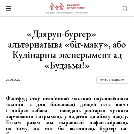
«Дзярун-бургер» —
альтэрнатыва «біг-маку», або
Кулінарны эксперымент ад
«Будзьма!»
29.01.2022
ГАТУЕМ З «БУДЗЬМА!»
Фастфуд стаў неад’емнай часткай паўсядзённага
жыцця, а для большасці дзяцей гэта яшчэ
і добрая забава — наведаць рэстаран хуткага
харчавання і атрымаць у дадатак да абеду цацку.
Гэтым разам мы вырашылі пафантазіраваць
на тэму, як мог бы выглядаць бургер па-