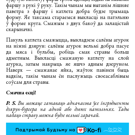
фаршу з рукі ў руку. Такім чынам мы выганім лішняе
паветра з фаршу і катлета добра будзе трымаць
форму. Яе таксама стараемся выкласці на патэльню
ў форме круга. Смажым з двух бакоў да залацістай
скарыначкі.
Пакуль катлета смажыцца, выкладзем салёны агурок
на ніжні дзярун: салёны агурок вельмі добра пасуе
да мяса і бульбы, робіць смак стравы больш
адметным. Выкласці смажаную катлету на слой
агурка, затым накрыць яе яшчэ адным дзеруном.
Наверх — смажанае яйка, жаўток павінен быць
вадкім, такім чынам ён паслужыць своеасаблівым
соўсам для стравы.
Смачна есці!
P. S.
Вы можаце гатаваць адначасова ўсе інгрэдыенты
дзярун-бургера на адной або дзвюх патэльнях. Тады
падаць страву можна будзе вельмі гарачай.