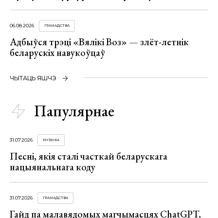
06.08.2026
ГРАМАДСТВА
Адбыўся трэці «Вялікі Воз» — злёт-летнік
беларускіх навукоўцаў
ЧЫТАЦЬ ЯШЧЭ
Папулярнае
31.07.2026
МУЗЫКА
Песні, якія сталі часткай беларускага
нацыянальнага коду
31.07.2026
ГРАМАДСТВА
Гайд па малавядомых магчымасцях ChatGPT,