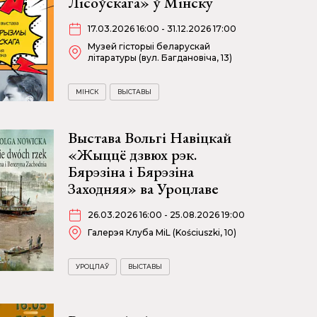
Лісоўскага» ў Мінску
17.03.2026 16:00 - 31.12.2026 17:00
Музей гісторыі беларускай
літаратуры (вул. Багдановіча, 13)
МІНСК
ВЫСТАВЫ
Выстава Вольгі Навіцкай
«Жыццё дзвюх рэк.
Бярэзіна і Бярэзіна
Заходняя» ва Уроцлаве
26.03.2026 16:00 - 25.08.2026 19:00
Галерэя Клуба MiL (Kościuszki, 10)
УРОЦЛАЎ
ВЫСТАВЫ