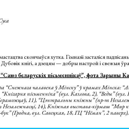
Суса
 мастацтва скончыўся хутка. Гімназіі засталіся падпіса
Дубовік кнігі, а дзецям — добры настрой і свежыя ўр
“Саюз беларускіх пісьменнікаў”, фота Зарыны К
а “Снежнага чалавека ў Мінску” ў крамах Мінска: “А
 “Кнігарня пісьменніка” (вул. Казлова, 2), “Веды” (вул. 
ераможцаў, 11), “Цэнтральны кніжны” (пр-т Незалежна
т Незалежнасці, 14), Кніжная выстава-кірмаш “Мир кн
-бук” (Гродна, вул. Савецкая, 18, ГЦ “Нёман”, 2 паверх