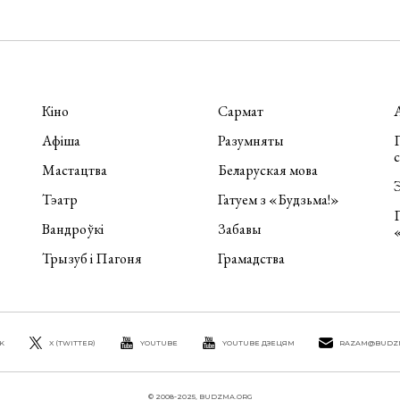
Кіно
Сармат
Афіша
Разумняты
П
Мастацтва
Беларуская мова
Э
Тэатр
Гатуем з «Будзьма!»
Вандроўкі
Забавы
Трызуб і Пагоня
Грамадства
K
X (TWITTER)
YOUTUBE
YOUTUBE ДЗЕЦЯМ
RAZAM@BUDZ
© 2008-2025, BUDZMA.ORG