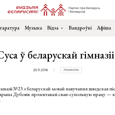
таратура
Музыка
Відэа
Вандроўкі
Афіша
Суса ў беларускай гімназі
25.11.2016
ЛІТАРАТУРА
імназіі №23 з беларускай мовай навучання шведская пі
цярына Дубовік прэзентавалі сваю супольную працу — 
.