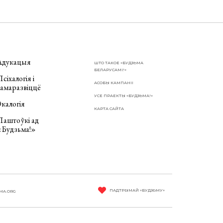
Адукацыя
ШТО ТАКОЕ «БУДЗЬМА
БЕЛАРУСАМІ!»
сіхалогія і
АСОБЫ КАМПАНІІ
самаразвіццё
УСЕ ПРАЕКТЫ «БУДЗЬМА!»
калогія
КАРТА САЙТА
Паштоўкі ад
«Будзьма!»
ПАДТРЫМАЙ «БУДЗЬМУ»
MA.ORG