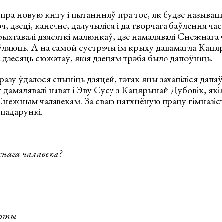
ра новую кнігу і пытаннняў пра тое, як будзе называц
ч, дзеці, канечне, далучыліся і да творчага баўлення ча
ыхтавалі дзясяткі малюнкаў, дзе намалявалі Снежнага 
яўляюць. А на самой сустрэчы ім крыху дапамагла Каця
 дзесяць сюжэтаў, якія дзецям трэба было дапоўніць.
разу ўдалося спыніць дзяцей, гэтак яны захапіліся дапа
 дамалявалі нават і Эву Сусу з Кацярынай Дубовік, як
нежным чалавекам. За сваю натхнёную працу гімназісты
 падарункі.
нага чалавека?
боты