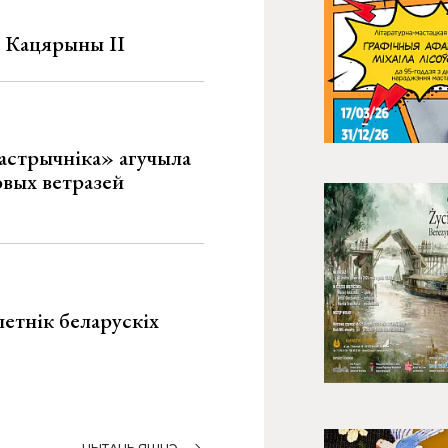
а Кацярыны ІІ
астрычніка» агучыла
овых ветразей
летнік беларускіх