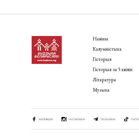
Навіны
Калумністыка
Гісторыя
Гісторыя за 5 хвілін
Літаратура
Музыка
FACEBOOK
INSTAGRAM
TELEGRAM
TIKTO