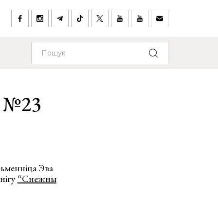
і №23
сьменніца Эва
кнігу
“Снежны