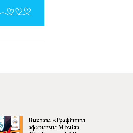
Выстава «Графічныя
афарызмы Міхаіла