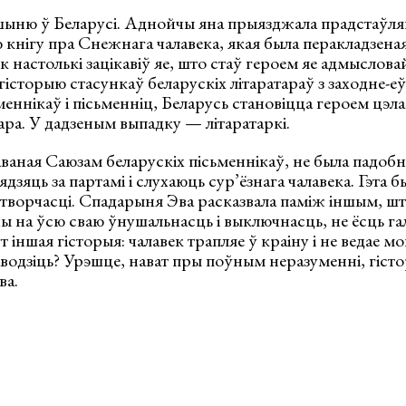
шыню ў Беларусі. Аднойчы яна прыязджала прадстаўля
ю кнігу пра Снежнага чалавека, якая была перакладзена
настолькі зацікавіў яе, што стаў героем яе адмысловай 
історыю стасункаў беларускіх літаратараў з заходне-еў
меннікаў і пісьменніц, Беларусь становіцца героем цэла
ара. У дадзеным выпадку — літаратаркі.
аваная Саюзам беларускіх пісьменнікаў, не была падобна
сядзяць за партамі і слухаюць сур’ёзнага чалавека. Гэта
і творчасці. Спадарыня Эва расказвала паміж іншым, 
чы на ўсю сваю ўнушальнасць і выключнасць, не ёсць г
іншая гісторыя: чалавек трапляе ў краіну і не ведае м
аводзіць? Урэшце, нават пры поўным неразуменні, гіс
ва.