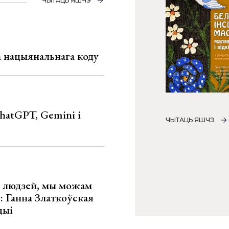
ЧЫТАЦЬ ЯШЧЭ
га нацыянальнага коду
hatGPT, Gemini і
ЧЫТАЦЬ ЯШЧЭ
х людзей, мы можам
»: Ганна Златкоўская
цыі