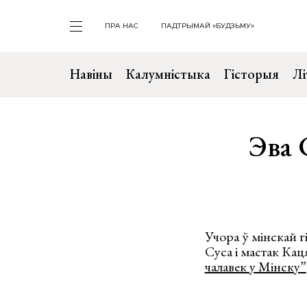
ПРА НАС
ПАДТРЫМАЙ «БУДЗЬМУ»
Навіны
Калумністыка
Гісторыя
Лі
Эва 
Учора ў мінскай г
Суса і мастак Ка
чалавек у Мінску”