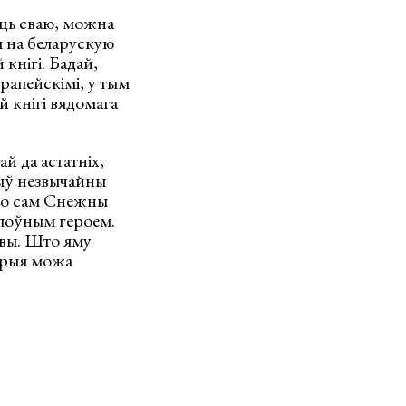
ць сваю, можна
я на беларускую
кнігі. Бадай,
рапейскімі, у тым
й кнігі вядомага
й да астатніх,
 быў незвычайны
што сам Снежны
алоўным героем.
овы. Што яму
торыя можа