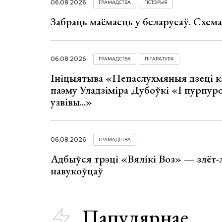
06.08.2026
ГРАМАДСТВА
ГІСТОРЫЯ
Забраць маёмасць у беларусаў. Схем
06.08.2026
ГРАМАДСТВА
ЛІТАРАТУРА
Ініцыятыва «Непаслухмяныя дзеці к
паэму Уладзіміра Дубоўкі «І пурпур
узвівы...»
06.08.2026
ГРАМАДСТВА
Адбыўся трэці «Вялікі Воз» — злёт-
навукоўцаў
Папулярнае