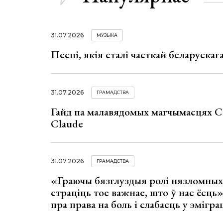
31.07.2026
МУЗЫКА
Песні, якія сталі часткай беларуска
31.07.2026
ГРАМАДСТВА
Гайд па малавядомых магчымасцях C
Claude
31.07.2026
ГРАМАДСТВА
«Граючы бязглуздыя ролі нязломны
страціць тое важнае, што ў нас ёсць
пра права на боль і слабасць у эмігра