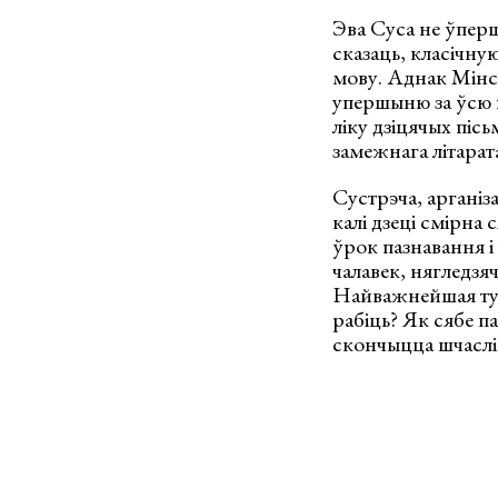
Эва Суса не ўпер
сказаць, класічну
мову. Аднак Мінск 
упершыню за ўсю г
ліку дзіцячых пісь
замежнага літарат
Сустрэча, арганіз
калі дзеці смірна 
ўрок пазнавання 
чалавек, нягледзя
Найважнейшая тут 
рабіць? Як сябе п
скончыцца шчаслі