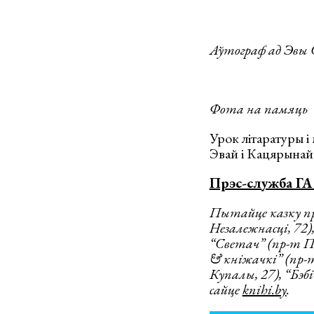
Аўтограф ад Эвы 
Фота на памяць
Урок літаратуры і
Эвай і Кацярынай 
Прэс-служба ГА 
Пытайце казку пр
Незалежнасці, 72),
“Светач” (пр-т П
& кніжачкі” (пр-
Купалы, 27), “Бэбі
сайце
knihi.by
.