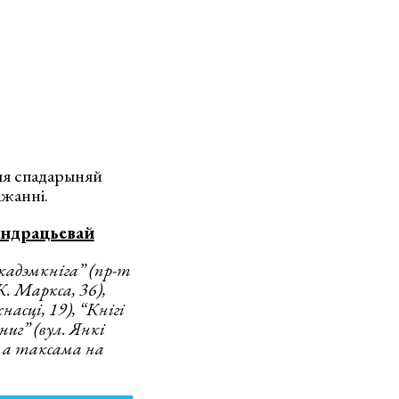
ныя спадарыняй
ажанні.
андрацьевай
кадэмкніга” (пр-т
К. Маркса, 36),
сці, 19), “Кнігі
иг” (вул. Янкі
), а таксама на