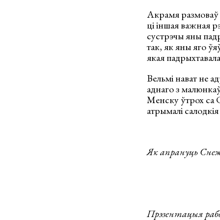
Акрамя размоваў п
ці іншая важная рэ
сустрэчы яны падр
так, як яны яго ў
якая падрыхтавала
Вельмі нават не ад
аднаго з малюнкаў
Менску ўтрох са С
атрымалі салодкія
Як апрануць Снеж
Прэзентацыя ра