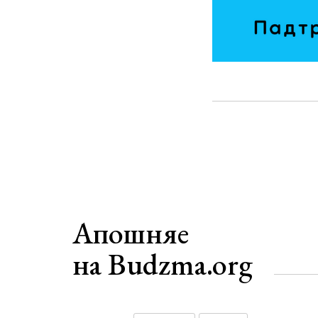
Апошняе
на Budzma.org