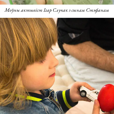
Моўны актывіст Ігар Случак з сынам Стэфанам