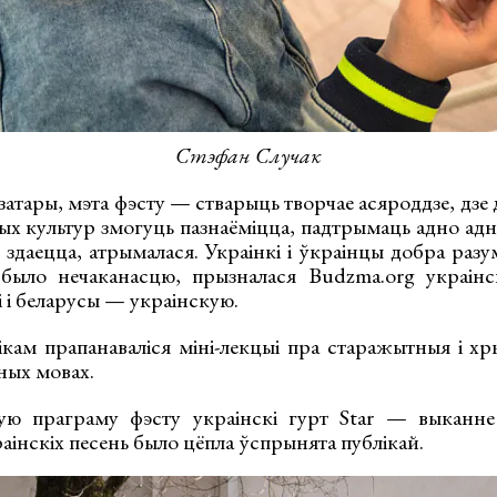
Стэфан Случак
ізатары, мэта фэсту — стварыць творчае асяроддзе, дзе 
ых культур змогуць пазнаёміцца, падтрымаць адно адн
а, здаецца, атрымалася. Украінкі і ўкраінцы добра ра
было нечаканасцю, прызналася Budzma.org украінск
і і беларусы — украінскую.
кам прапанаваліся міні-лекцыі пра старажытныя і хр
ных мовах.
ую праграму фэсту украінскі гурт Star — выканне 
аінскіх песень было цёпла ўспрынята публікай.