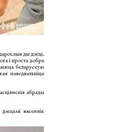
дарослыя ды дзеці,
ога і проста добра
зумеюць беларускую
ая наведвальніца
ысціянскія абрады
дзецьмі вясенніх