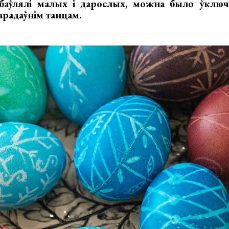
абаўлялі малых і дарослых, можна было ўклю
арадаўнім танцам.