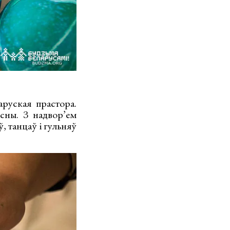
аруская прастора.
ясны. З надвор’ем
, танцаў і гульняў