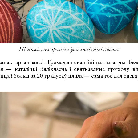
Пісанкі, створаныя ўдзельнікамі свята
санак арганізавалі Грамадзянская ініцыятыва ды Бел
я — каталіцкі Вялікдзень і святкаванне прыходу в
ца і больш за 20 градусаў цяпла — сама тое для спеваў