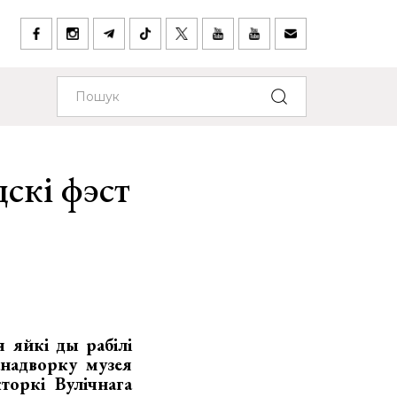
скі фэст
я яйкі ды рабілі
надворку музея
акторкі
Вулічнага