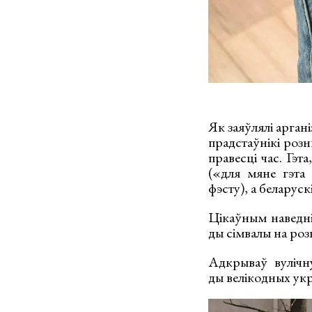
Як заяўлялі арган
прадстаўнікі розн
правесці час. Гэт
(«для мяне гэта 
фэсту), а беларуск
Цікаўным наведні
ды сімвалы на роз
Адкрываў вулічн
ды велікодных укр