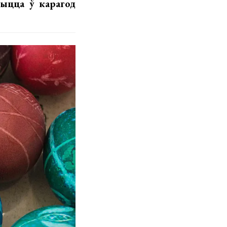
чыцца ў карагод