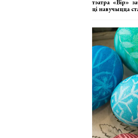
тэатра «Вір»
з
ці навучыцца ст