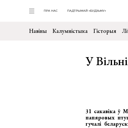
ПРА НАС
ПАДТРЫМАЙ «БУДЗЬМУ»
Навіны
Калумністыка
Гісторыя
Лі
У Вільн
31 сакавіка ў М
папяровых пту
гучалі беларус