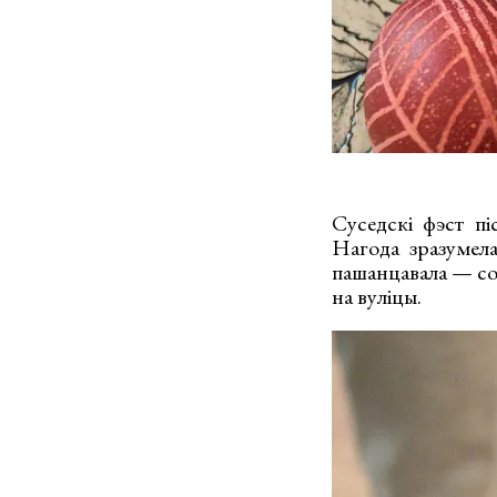
Суседскі фэст пі
Нагода зразумела
пашанцавала — сон
на вуліцы.