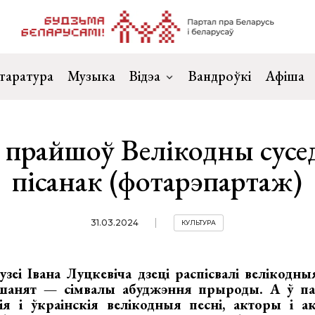
таратура
Музыка
Відэа
Вандроўкі
Афіша
і прайшоў Велікодны сусед
пісанак (фотарэпартаж)
31.03.2024
КУЛЬТУРА
узеі Івана Луцкевіча дзеці распісвалі велікодны
шанят — сімвалы абуджэння прыроды. А ў па
кія і ўкраінскія велікодныя песні, акторы і 