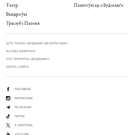
Тэатр
Паштоўкі ад «Будзьма!»
Вандроўкі
Трызуб і Пагоня
ШТО ТАКОЕ «БУДЗЬМА БЕЛАРУСАМІ!»
АСОБЫ КАМПАНІІ
УСЕ ПРАЕКТЫ «БУДЗЬМА!»
КАРТА САЙТА
FACEBOOK
INSTAGRAM
TELEGRAM
TIKTOK
X (TWITTER)
YOUTUBE