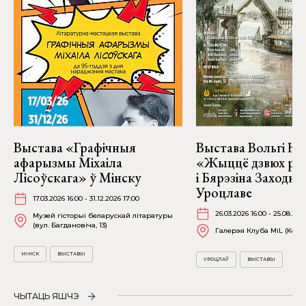
Выстава «Графічныя
Выстава Вольгі На
афарызмы Міхаіла
«Жыццё дзвюх рэк
Лісоўскага» ў Мінску
і Бярэзіна Заходня
Уроцлаве
17.03.2026 16:00 - 31.12.2026 17:00
26.03.2026 16:00 - 25.08.202
Музей гісторыі беларускай літаратуры
(вул. Багдановіча, 13)
Галерэя Клуба MiL (Kościu
МІНСК
ВЫСТАВЫ
УРОЦЛАЎ
ВЫСТАВЫ
ЧЫТАЦЬ ЯШЧЭ