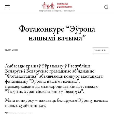
Фотаконкурс “Эўропа
нашымі вачыма”
09.04.2010
КОНКУРСЫ
Амбасады краінаў Эўразьвязу ў Рэспубліцы
Беларусь і Беларускае грамадзкае аб’яднанне
“Фотамастацтва” абвяшчаюць конкурс мастацкага
фотаздымку “Эўропа нашымі вачыма”,
прымеркаваны да міжнароднага кінафестывалю
“Тыдзень эўрапейскага кіно ў Беларусі”.
Мэта конкурсу – паказаць беларусам Эўропу вачыма
нашых суайчыннікаў.