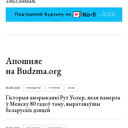
Тэкст цалкам.
Апошняе
на Budzma.org
05.08.2026
ГРАМАДСТВА
ГІСТОРЫЯ
АСОБА
Гісторыя амэрыканкі Рут Уолер, якая памерла
ў Менску 80 гадоў таму, выратаваўшы
беларускіх дзяцей