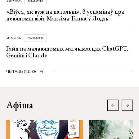
30.07.2026
ЛІТАРАТУРА
«Віўся, як вуж на патэльні». З успамінаў пра
невядомы візіт Максіма Танка ў Лодзь
31.07.2026
ГРАМАДСТВА
Гайд па малавядомых магчымасцях ChatGPT,
Gemini і Claude
ЧЫТАЦЬ ЯШЧЭ
Афіша