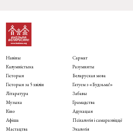
Навіны
Сармат
Калумністыка
Разумняты
Гісторыя
Беларуская мова
Гісторыя за 5 хвілін
Гатуем з «Будзьма!»
Літаратура
Забавы
Музыка
Грамадства
Кіно
Адукацыя
Афіша
Псіхалогія і самаразвіццё
Мастацтва
Экалогія