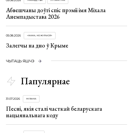
05.08.2026
ГРАМАДСТВА
ЛІТАРАТУРА
Абвешчаны доўгі спіс прэміі імя Міхала
Анемпадыстава 2026
05.08.2026
«МАМА, НЕ ЖУРЫСЯ!»
Залегчы на дно ў Крыме
ЧЫТАЦЬ ЯШЧЭ
Папулярнае
31.07.2026
МУЗЫКА
Песні, якія сталі часткай беларускага
нацыянальнага коду