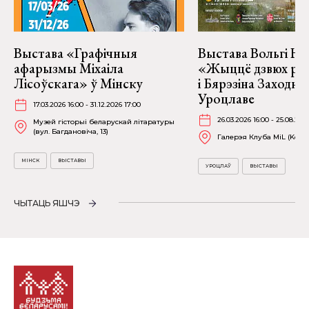
Выстава «Графічныя
Выстава Вольгі На
афарызмы Міхаіла
«Жыццё дзвюх рэк
Лісоўскага» ў Мінску
і Бярэзіна Заходня
Уроцлаве
17.03.2026 16:00 - 31.12.2026 17:00
26.03.2026 16:00 - 25.08.202
Музей гісторыі беларускай літаратуры
(вул. Багдановіча, 13)
Галерэя Клуба MiL (Kościu
МІНСК
ВЫСТАВЫ
УРОЦЛАЎ
ВЫСТАВЫ
ЧЫТАЦЬ ЯШЧЭ