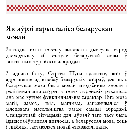
Як яўрэі карысталіся беларускай
мовай
Знаходка гэтых тэкстаў выклікала дыскусію сярод
даследчыкаў аб статусе беларускай мовы ў
тагачасным яўрэйскім асяроддзі.
З аднаго боку, Сяргей Шупа адзначае, што ў
адрозненне ад кітабаў беларускіх татараў, для якіх
беларуская мова была мовай штодзённых зносін і
рэлігійнай літаратуры, у гэтых яўрэйскіх рукапісах
яна мае хутчэй функцыянальны характар. Гэта мова
магіі, замоў, якія, магчыма, запазычваліся ў
мясцовага насельніцтва разам самімі абрадамі.
Стандартнай сітуацыяй для яўрэяў таго часу была
ідышска-іўрыцкая дыглосія, а беларуская мова, хоць
і знаёмая, заставалася мовай «навакольнай».