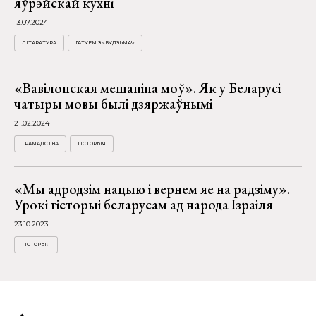
яўрэйскай кухні
13.07.2024
ЛІТАРАТУРА
ГАТУЕМ З «БУДЗЬМА!»
«Вавілонская мешаніна моў». Як у Беларусі
чатыры мовы былі дзяржаўнымі
21.02.2024
ГРАМАДСТВА
ГІСТОРЫЯ
«Мы адродзім нацыю і вернем яе на радзіму».
Урокі гісторыі беларусам ад народа Ізраіля
23.10.2023
ГІСТОРЫЯ