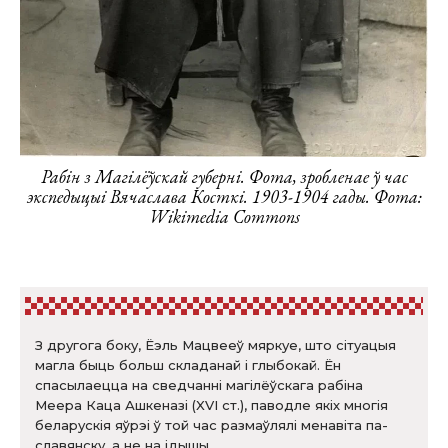
Рабін з Магілёўскай губерні. Фота, зробленае ў час
экспедыцыі Вячаслава Косткі. 1903-1904 гады. Фота:
Wikimedia Commons
З другога боку, Ёэль Мацвееў мяркуе, што сітуацыя
магла быць больш складанай і глыбокай. Ён
спасылаецца на сведчанні магілёўскага рабіна
Меера Каца Ашкеназі (XVI ст.), паводле якіх многія
беларускія яўрэі ў той час размаўлялі менавіта па-
славянску, а не на ідышы.