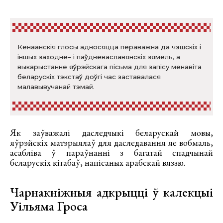
Кенаанскія глосы адносяцца пераважна да чэшскіх і
іншых заходне– і паўднёваславянскіх зямель, а
выкарыстанне яўрэйскага пісьма для запісу менавіта
беларускіх тэкстаў доўгі час заставалася
малавывучанай тэмай.
Як заўважалі даследчыкі беларускай мовы,
яўрэйскіх матэрыялаў для даследавання яе вобмаль,
асабліва ў параўнанні з багатай спадчынай
беларускіх кітабаў, напісаных арабскай вяззю.
Чарнакніжныя адкрыцці ў калекцыі
Уільяма Гроса