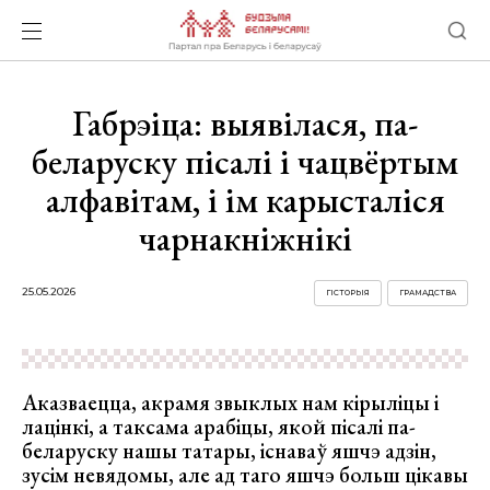
Габрэіца: выявілася, па-
беларуску пісалі і чацвёртым
алфавітам, і ім карысталіся
чарнакніжнікі
25.05.2026
ГІСТОРЫЯ
ГРАМАДСТВА
Аказваецца, акрамя звыклых нам кірыліцы і
лацінкі, а таксама арабіцы, якой пісалі па-
беларуску нашы татары, існаваў яшчэ адзін,
зусім невядомы, але ад таго яшчэ больш цікавы