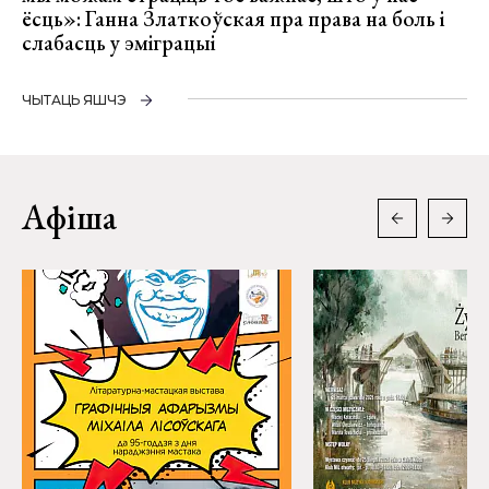
ёсць»: Ганна Златкоўская пра права на боль і
слабасць у эміграцыі
ЧЫТАЦЬ ЯШЧЭ
Афіша