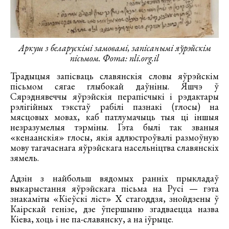
Аркуш з беларускімі замовамі, запісанымі яўрэйскім
пісьмом. Фота: nli.org.il
Традыцыя запісваць славянскія словы яўрэйскім
пісьмом сягае глыбокай даўніны. Яшчэ ў
Сярэднявеччы яўрэйскія перапісчыкі і рэдактары
рэлігійных тэкстаў рабілі пазнакі (глосы) на
мясцовых мовах, каб патлумачыць тыя ці іншыя
незразумелыя тэрміны. Гэта былі так званыя
«кенаанскія» глосы, якія адлюстроўвалі размоўную
мову тагачаснага яўрэйскага насельніцтва славянскіх
зямель.
Адзін з найбольш вядомых ранніх прыкладаў
выкарыстання яўрэйскага пісьма на Русі — гэта
знакаміты «Кіеўскі ліст» Х стагоддзя, знойдзены ў
Каірскай генізе, дзе ўпершыню згадваецца назва
Кіева, хоць і не па-славянску, а на іўрыце.