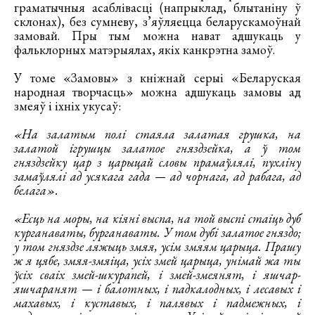
граматычныя асаблівасці (напрыклад, блытаніну ў
склонах), без сумневу, з’яўляецца беларускамоўнай
замовай. Пры тым можна нават адшукаць у
фальклорных матэрыялах, якіх канкрэтна замоў.
У томе «Замовы» з кніжнай серыі «Беларуская
народная творчасць» можна адшукаць замовы ад
змеяў і іхніх укусаў:
«На залатым полі стаяла залатая грушка, на
залатой ігрушцы залатое гняздзейка, а ў том
гняздзейку цар з царыцай словы прамаўлялі, пухліну
замаўлялі ад усякага гада — ад чорнага, ад рабага, ад
белага».
«Есць на моры, на кіяні выспа, на той выспі стаіць дуб
курганаваты, бурганаваты. У том дубі залатое гняздо;
у том гняздзе ляжыць змяя, усім змяям царыца. Прашу
ж я цябе, змяя-змяіца, усіх змей царыца, унімай жа ты
ўсіх сваіх змей-шкурапей, і змей-змеянят, і яшчар-
яшчаранят — і балотных, і падкалодных, і лесавых і
махавых, і куставых, і палявых і падмежных, і