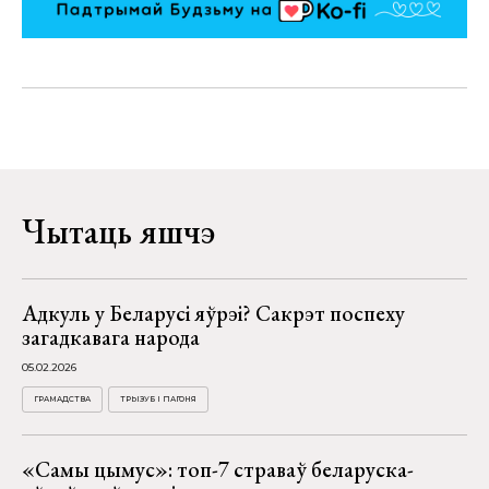
Чытаць яшчэ
Адкуль у Беларусі яўрэі? Сакрэт поспеху
загадкавага народа
05.02.2026
ГРАМАДСТВА
ТРЫЗУБ І ПАГОНЯ
«Самы цымус»: топ-7 страваў беларуска-