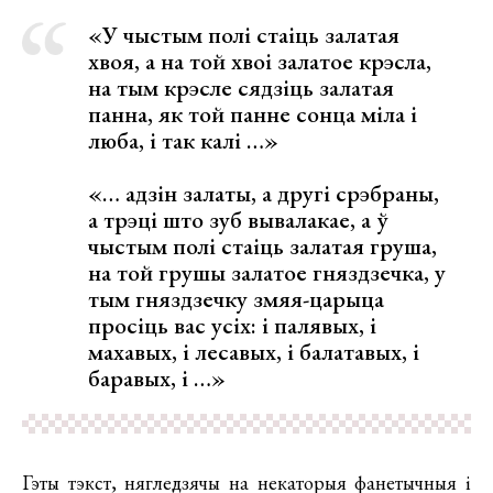
«У чыстым полі стаіць залатая
хвоя, а на той хвоі залатое крэсла,
на тым крэсле сядзіць залатая
панна, як той панне сонца міла і
люба, і так калі …»
«… адзін залаты, а другі срэбраны,
а трэці што зуб вывалакае, а ў
чыстым полі стаіць залатая груша,
на той грушы залатое гняздзечка, у
тым гняздзечку змяя-царыца
просіць вас усіх: і палявых, і
махавых, і лесавых, і балатавых, і
баравых, і …»
Гэты тэкст, нягледзячы на некаторыя фанетычныя і