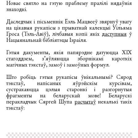
Новае святло на гэтую праблему пралілі нядаўнія
знаходкі.
Даследчык і пісьменнік Ёэль Мацвееў звярнуў увагу
на цікавыя рукапісы з прыватнай калекцыі Уільяма
Гроса (Тэль-Авіў), лічбавыя копіі якіх
даступныя
ў
Нацыянальнай бібліятэцы Ізраіля.
Гэтыя дакументы, якія папярэдне датуюцца XIX
стагоддзем, з’яўляюцца зборнікамі кароткіх
магічных тэкстаў, замоў і замоўных формул.
Што робіць гэтыя рукапісы ўнікальнымі? Сярод
тэкстаў, напісаных яўрэйскім курсівам,
сустракаюцца цэлыя старонкі і разгорнутыя
фрагменты на беларускай мове! Беларускі
перакладчык Сяргей Шупа
расчытаў
некалькі такіх
тэкстаў: