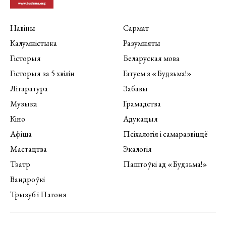
Навіны
Сармат
Калумністыка
Разумняты
Гісторыя
Беларуская мова
Гісторыя за 5 хвілін
Гатуем з «Будзьма!»
Літаратура
Забавы
Музыка
Грамадства
Кіно
Адукацыя
Афіша
Псіхалогія і самаразвіццё
Мастацтва
Экалогія
Тэатр
Паштоўкі ад «Будзьма!»
Вандроўкі
Трызуб і Пагоня