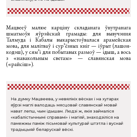
Мацвееў малюе карціну складанага ўнутранага
шматмоўя яўрэйскай грамады: для вывучэння
Талмуда і Кабалы выкарыстоўвалася арамейская
мова, для малітваў і сур’ёзных кніг — іўрыт (лашон-
кодэш), у сям’і для побытавых размоў — ідыш, а вось
з «навакольным светам» — славянская мова
(«райсіш»).
На думку Мацвеева, у невялікіх вёсках і на хутарах
яўрэі маглі валодаць мясцовай славянскай мовай
нават лепш, чым ідышам. Людзі ж, якія займаліся
«кабалістычнымі справамі» і магіяй, знаходзіліся на
памежжы паміж пісьмовай культурай штэтла і вуснай
традыцыяй беларускай вёскі.