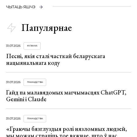
ЧЫТАЦЬ ЯШЧЭ
Папулярнае
31.07.2026
МУЗЫКА
Песні, якія сталі часткай беларускага
нацыянальнага коду
31.07.2026
ГРАМАДСТВА
Гайд па малавядомых магчымасцях ChatGPT,
Gemini і Claude
31.07.2026
ГРАМАДСТВА
«Граючы бязглуздыя ролі нязломных людзей,
мы можам страціць тое важнае, што ў нас