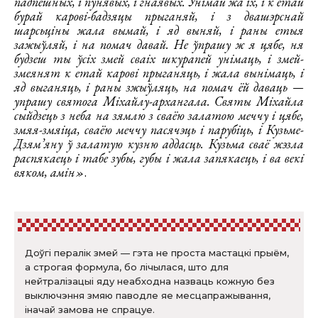
падпешных, і пунявых, і гнаявых. Унімай жа іх, і к етай
бурай карові-бадзяцы прыганяй, і з двашэрснай
шарсьціны жала вымай, і яд выняй, і раны етыя
зажыўляй, і на помач давай. Не ўпрашу ж я цябе, ня
будзеш ты ўсіх змей сваіх шкурапей унімаць, і змей-
змеянят к етай карові прыганяць, і жала вынімаць, і
яд выганяць, і раны зжыўляць, на помач ёй даваць —
упрашу святога Міхайлу-архангала. Святы Міхайла
сыйдзець з неба на зямлю з сваёю залатою меччу і цябе,
змяя-змяіца, сваёю меччу пасячэць і парубіць, і Кузьме-
Дзям’яну ў залатую кузню аддасць. Кузьма сваё жэзла
распякаець і табе зубы, губы і жала запякаець, і ва векі
вяком, амін»
.
Доўгі пералік змей — гэта не проста мастацкі прыём,
а строгая формула, бо лічылася, што для
нейтралізацыі яду неабходна назваць кожную без
выключэння змяю паводле яе месцапражывання,
іначай замова не спрацуе.