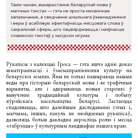
Такім чынам, выкарыстанне беларускай мовы ў
магічных тэкстах — гэта не проста механічнае
запазычанне, а сведчанне шчыльнага ўзаемадзеяння
і веры ў асаблівую эфектыўнасць мясцовага слова ў
сакральнай сферы, што пацвярджаецца і наяўнасцю
славянскіх тэкстаў у хасідскіх нігунах.
Рукапісы з калекцыі Гроса — гэта яшчэ адзін доказ
шматграннасці і ўзаемапранікнення культур на
беларускіх землях. Яны не толькі пашыраюць нашыя
веды пра гісторыю беларускай мовы і яе графічныя
варыянты, але і адкрываюць новыя старонкі ў
вывучэнні традыцыйнай культуры і побыту
яўрэйскага насельніцтва Беларусі. Застаецца
спадзявацца, што далейшыя даследаванні гэтых і,
магчыма, іншых, пакуль не знойдзеных рукапісаў,
дазволяць больш дакладна акрэсліць ролю і месца
«габрэіцы» ў культурным ландшафце нашага краю.