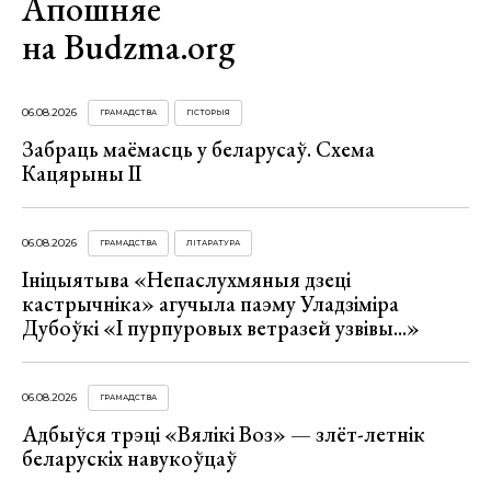
Апошняе
на Budzma.org
06.08.2026
ГРАМАДСТВА
ГІСТОРЫЯ
Забраць маёмасць у беларусаў. Схема
Кацярыны ІІ
06.08.2026
ГРАМАДСТВА
ЛІТАРАТУРА
Ініцыятыва «Непаслухмяныя дзеці
кастрычніка» агучыла паэму Уладзіміра
Дубоўкі «І пурпуровых ветразей узвівы...»
06.08.2026
ГРАМАДСТВА
Адбыўся трэці «Вялікі Воз» — злёт-летнік
беларускіх навукоўцаў