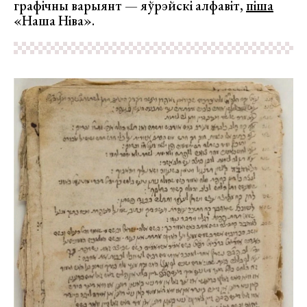
графічны варыянт — яўрэйскі алфавіт,
піша
«Наша Ніва».