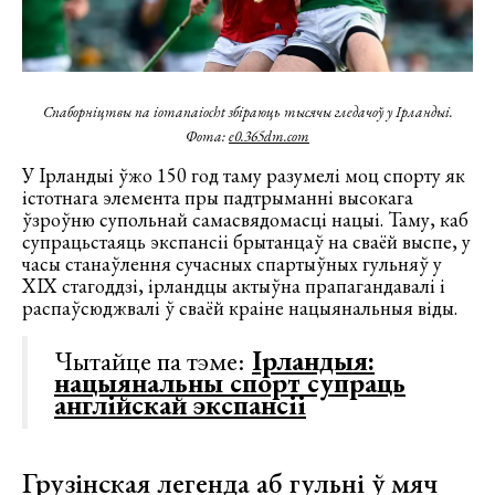
Спаборніцтвы па iomanaiocht збіраюць тысячы гледачоў у Ірландыі.
Фота:
e0.365dm.com
У Ірландыі ўжо 150 год таму разумелі моц спорту як
істотнага элемента пры падтрыманні высокага
ўзроўню супольнай самасвядомасці нацыі. Таму, каб
супрацьстаяць экспансіі брытанцаў на сваёй выспе, у
часы станаўлення сучасных спартыўных гульняў у
XIX стагоддзі, ірландцы актыўна прапагандавалі і
распаўсюджвалі ў сваёй краіне нацыянальныя віды.
Чытайце па тэме:
Ірландыя:
нацыянальны спорт супраць
англійскай экспансіі
Грузінская легенда аб гульні ў мяч