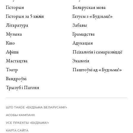
Гісторыя
Беларуская мова
Гісторыя за 5 хвілін
Гатуем з «Будзьма!»
Літаратура
Забавы
Музыка
Грамадства
Кіно
Адукацыя
Афіша
Псіхалогія і самаразвіццё
Мастацтва
Экалогія
Тэатр
Паштоўкі ад «Будзьма!»
Вандроўкі
Трызуб і Пагоня
ШТО ТАКОЕ «БУДЗЬМА БЕЛАРУСАМІ!»
АСОБЫ КАМПАНІІ
УСЕ ПРАЕКТЫ «БУДЗЬМА!»
КАРТА САЙТА