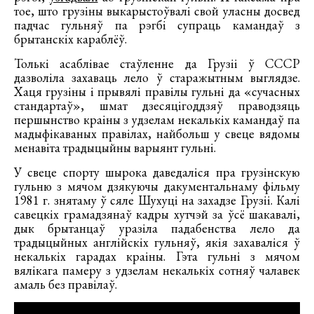
тое, што грузіны выкарыстоўвалі свой уласны досвед
падчас гульняў па рэгбі супраць камандаў з
брытанскіх караблёў.
Толькі асаблівае стаўленне да Грузіі ў СССР
дазволіла захаваць лело ў старажытным выглядзе.
Хаця грузіны і прывялі правілы гульні да «сучасных
стандартаў», шмат дзесяцігоддзяў праводзяць
першынство краіны з удзелам некалькіх камандаў па
мадыфікаваных правілах, найбольш у свеце вядомы
менавіта традыцыйны варыянт гульні.
У свеце спорту шырока даведаліся пра грузінскую
гульню з мячом дзякуючы дакументальнаму фільму
1981 г. знятаму ў сяле Шухуці на захадзе Грузіі. Калі
савецкіх грамадзянаў кадры хутчэй за ўсё шакавалі,
дык брытанцаў уразіла падабенства лело да
традыцыйных англійскіх гульняў, якія захаваліся ў
некалькіх гарадах краіны. Гэта гульні з мячом
вялікага памеру з удзелам некалькіх сотняў чалавек
амаль без правілаў.