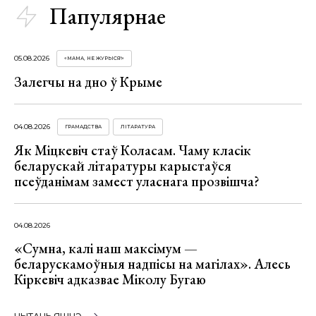
Папулярнае
05.08.2026
«МАМА, НЕ ЖУРЫСЯ!»
Залегчы на дно ў Крыме
04.08.2026
ГРАМАДСТВА
ЛІТАРАТУРА
Як Міцкевіч стаў Коласам. Чаму класік
беларускай літаратуры карыстаўся
псеўданімам замест уласнага прозвішча?
04.08.2026
«Сумна, калі наш максімум —
беларускамоўныя надпісы на магілах». Алесь
Кіркевіч адказвае Міколу Бугаю