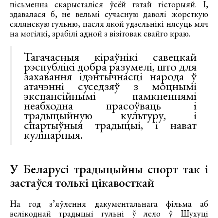
пісьменна скарысталіся ўсёй гэтай гісторыяй. І,
здавалася б, не вельмі сучасную даволі жорсткую
сялянскую гульню, пасля якой удзельнікі нясуць мяч
на могілкі, зрабілі адной з візітовак свайго краю.
Тагачасныя кіраўнікі савецкай
рэспублікі добра разумелі, што для
захавання ідэнтычнасці народа ў
атачэнні суседзяў з моцнымі
экспансійнымі памкненнямі
неабходна прасоўваць і
традыцыйную культуру, і
спартыўныя традыцыі, і нават
кулінарныя.
У Беларусі традыцыйны спорт так і
застаўся толькі цікавосткай
На год з’яўлення дакументальнага фільма аб
велікоднай традыцыі гульні ў лело ў Шухуці