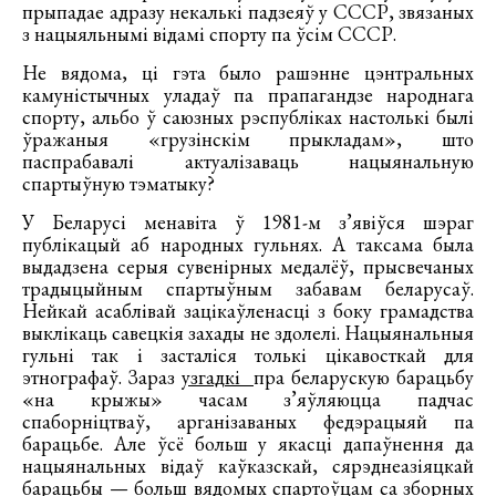
прыпадае адразу некалькі падзеяў у СССР, звязаных
з нацыяльнымі відамі спорту па ўсім СССР.
Не вядома, ці гэта было рашэнне цэнтральных
камуністычных уладаў па прапагандзе народнага
спорту, альбо ў саюзных рэспубліках настолькі былі
ўражаныя «грузінскім прыкладам», што
паспрабавалі актуалізаваць нацыянальную
спартыўную тэматыку?
У Беларусі менавіта ў 1981-м з’явіўся шэраг
публікацый аб народных гульнях. А таксама была
выдадзена серыя сувенірных медалёў, прысвечаных
традыцыйным спартыўным забавам беларусаў.
Нейкай асаблівай зацікаўленасці з боку грамадства
выклікаць савецкія захады не здолелі. Нацыянальныя
гульні так і засталіся толькі цікавосткай для
этнографаў. Зараз
узгадкі
пра беларускую барацьбу
«на крыжы» часам з’яўляюцца падчас
спаборніцтваў, арганізаваных федэрацыяй па
барацьбе. Але ўсё больш у якасці дапаўнення да
нацыянальных відаў каўказскай, сярэднеазіяцкай
барацьбы — больш вядомых спартоўцам са зборных