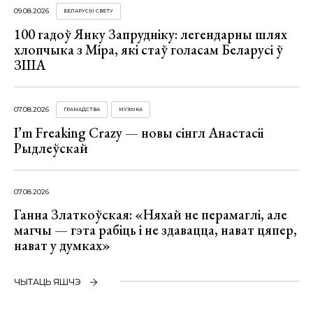
09.08.2026
БЕЛАРУСЫ СВЕТУ
100 гадоў Янку Запрудніку: легендарны шлях
хлопчыка з Міра, які стаў голасам Беларусі ў
ЗША
07.08.2026
ГРАМАДСТВА
МУЗЫКА
I’m Freaking Crazy — новы сінгл Анастасіі
Рыдлеўскай
07.08.2026
Ганна Златкоўская: «Няхай не перамаглі, але
магчы — гэта рабіць і не здавацца, нават цяпер,
нават у думках»
ЧЫТАЦЬ ЯШЧЭ