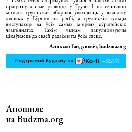
З 1980-х гэтая спартыўная гульня з новымі сіламі
працягнула сваё развіццё ў Грузіі. І на сённяшні
момант грузінская зборная ўваходзіць у дзясятку
лепшых у Еўропе па рэгбі, а грузінскія гульцы
выступаюць ва ўсіх самых моцных еўрапейскіх
чэмпіянатах. Такім чынам папулярызуючы
цікаўнасць да сваёй радзімы па ўсім свеце.
Аляксей Гайдукевіч, budzma.org
Апошняе
на Budzma.org