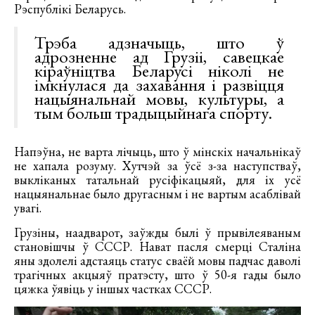
Рэспублікі Беларусь.
Трэба адзначыць, што ў
адрозненне ад Грузіі, савецкае
кіраўніцтва Беларусі ніколі не
імкнулася да захавання і развіцця
нацыянальнай мовы, культуры, а
тым больш традыцыйнага спорту.
Напэўна, не варта лічыць, што ў мінскіх начальнікаў
не хапала розуму. Хутчэй за ўсё з-за наступстваў,
выкліканых татальнай русіфікацыяй, для іх усё
нацыянальнае было другасным і не вартым асаблівай
увагі.
Грузіны, наадварот, заўжды былі ў прывілеяваным
становішчы ў СССР. Нават пасля смерці Сталіна
яны здолелі адстаяць статус сваёй мовы падчас даволі
трагічных акцыяў пратэсту, што ў 50-я гады было
цяжка ўявіць у іншых частках СССР.