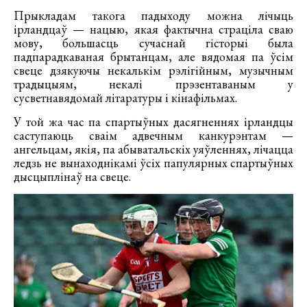
Прыкладам такога падыходу можна лічыць
ірландцаў — нацыю, якая фактычна страціла сваю
мову, большасць сучаснай гісторыі была
падпарадкаваная брытанцам, але вядомая па ўсім
свеце дзякуючы некалькім рэлігійным, музычным
традыцыям, некалі прэзентаваным у
сусветнавядомай літаратуры і кінафільмах.
У той жа час па спартыўных дасягненнях ірландцы
саступаюць сваім адвечным канкурэнтам —
ангельцам, якія, па абыватальскіх уяўленнях, лічацца
ледзь не вынаходнікамі ўсіх папулярных спартыўных
дысцыплінаў на свеце.