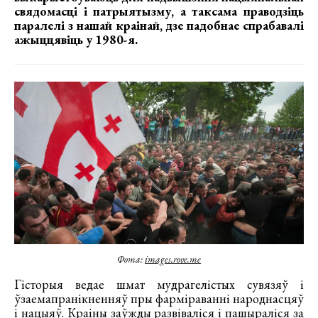
свядомасці і патрыятызму, а таксама праводзіць
паралелі з нашай краінай, дзе падобнае спрабавалі
ажыццявіць у 1980-я.
Фота:
images.rove.me
Гісторыя ведае шмат мудрагелістых сувязяў і
ўзаемапранікненняў пры фарміраванні народнасцяў
і нацыяў. Краіны заўжды развіваліся і пашыраліся за