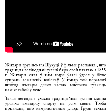
Жыхары грузінскага Шухуці ў фільме распавялі, што
традыцыя велікоднай гульні бярэ свой пачатак з 1855
г. Жыхары сяла ў тым годзе ўзялі ўдзел у бітве
супраць асманскіх войскаў. У гонар той перамогі
штогод жыхары дзвюх частак мястэчка гуляюць
паміж сабой у лело.
Такая легенда і ўласна традыцыйная гульня моцна
ўразіла аматараў спорту па ўсім свеце. Трэба
прызнаць, што камуністычныя ўлады Грузіі вельмі