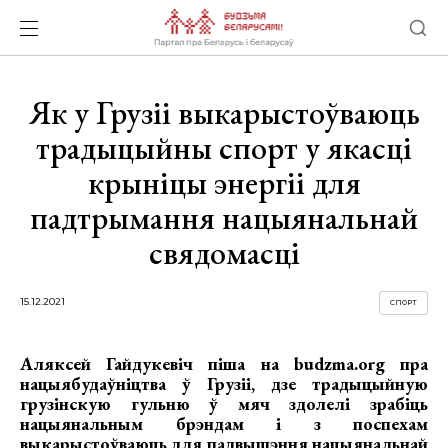
Як у Грузіі выкарыстоўваюць
традыцыйны спорт у якасці
крыніцы энергіі для
падтрымання нацыянальнай
свядомасці
15.12.2021
СПОРТ
Аляксей Гайдукевіч піша на budzma.org пра
нацыябудаўніцтва ў Грузіі, дзе традыцыйную
грузінскую гульню ў мяч здолелі зрабіць
нацыянальным брэндам і з поспехам
выкарыстоўваюць для падвышэння нацыянальнай