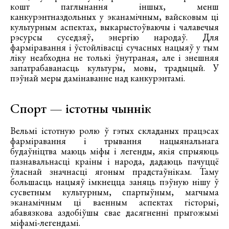
кошт паглынання іншых, менш
канкурэнтназдольных у эканамічным, вайсковым ці
культурным аспектах, выкарыстоўваючы і чалавечыя
рэсурсы суседзяў, энергію народаў. Для
фарміравання і ўстойлівасці сучасных нацыяў у тым
ліку неабходна не толькі ўнутраная, але і знешняя
запатрабаванасць культуры, мовы, традыцый. У
пэўнай меры дамінаванне над канкурэнтамі.
Спорт — істотны чыннік
Вельмі істотную ролю ў гэтых складаных працэсах
фарміравання і трывання нацыянальнага
будаўніцтва маюць міфы і легенды, якія спрыяюць
пазнавальнасці краіны і народа, дадаюць пачуццё
ўласнай значнасці ягоным прадстаўнікам. Таму
большасць нацыяў імкнецца заняць пэўную нішу ў
сусветным культурным, спартыўным, магчыма
эканамічным ці ваенным аспектах гісторыі,
абавязкова аздобіўшы свае дасягненні прыгожымі
міфамі-легендамі.