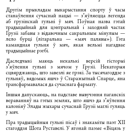
Другім прыкладам выкарыстання спорту ў часы
станаўлення сучаснай нацыі — з’яўляецца легенда
аб грузінскай гульні ў мяч. Поўная назва гэтай
традыцыйнай для цэнтральнай і заходняй частак
Грузіі забавы з відавочным сакральным мінулым —
лело бурці (літаральна — «мяч палявы»). Гэта
камандная гульня ў мяч, якая вельмі нагадвае
традыцыйнае рэгбі.
Даследчыкі маюць некалькі версій гісторыі
з’яўлення гульні з мячом у Грузіі. Некаторыя
сцвярджаюць, што завезлі яе грэкі. За тысячагоддзе з
гульняў, вядомых яшчэ ў Старажытнай Спарце, яна
трансфармавалася да сучаснага фармату.
Іншыя дапускаюць, на падставе вывучэння паганскіх
вераванняў на гэтых землях, што яшчэ да з’яўлення
калоніяў Элады жыхары сучаснай Грузіі маглі гуляць
у мяч.
Пра традыцыйныя гульні пісаў і знакаміты паэт XII
стагоддзя Шота Руставелі. У ягонай паэме «Віцязь у