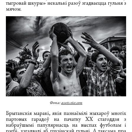
тыгровай шкуры» некалькі разоў згадваецца гульня з
мячом.
Фота:
assets.vice.com
Брытанскія маракі, якія пазнаёмілі жыхароў многіх
партовых гарадоў на пачатку XX стагоддзя з
набраўшымі папулярнасць на выспах футболам і
рэгбі,
узгадвалі
аб грузінскай гульні. А таксама пра