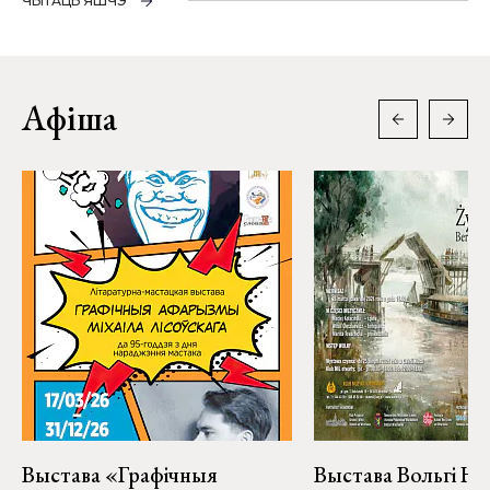
ЧЫТАЦЬ ЯШЧЭ
Афіша
Выстава «Графічныя
Выстава Вольгі На