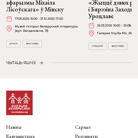
афарызмы Міхаіла
«Жыццё дзвюх рэк
Лісоўскага» ў Мінску
і Бярэзіна Заходня
Уроцлаве
17.03.2026 16:00 - 31.12.2026 17:00
26.03.2026 16:00 - 25.08.202
Музей гісторыі беларускай літаратуры
(вул. Багдановіча, 13)
Галерэя Клуба MiL (Kościu
МІНСК
ВЫСТАВЫ
УРОЦЛАЎ
ВЫСТАВЫ
ЧЫТАЦЬ ЯШЧЭ
Навіны
Сармат
Калумністыка
Разумняты