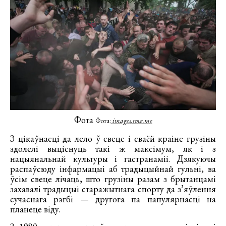
Фота
Фота:
images.rove.me
З цікаўнасці да лело ў свеце і сваёй краіне грузіны
здолелі выціснуць такі ж максімум, як і з
нацыянальнай культуры і гастранаміі. Дзякуючы
распаўсюду інфармацыі аб традыцыйнай гульні, ва
ўсім свеце лічаць, што грузіны разам з брытанцамі
захавалі традыцыі старажытнага спорту да з’яўлення
сучаснага рэгбі — другога па папулярнасці на
планеце віду.