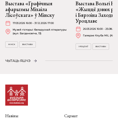
Выстава «Графічныя
Выстава Вольгі На
афарызмы Міхаіла
«Жыццё дзвюх рэк
Лісоўскага» ў Мінску
і Бярэзіна Заходня
Уроцлаве
17.03.2026 16:00 - 31.12.2026 17:00
26.03.2026 16:00 - 25.08.202
Музей гісторыі беларускай літаратуры
(вул. Багдановіча, 13)
Галерэя Клуба MiL (Kościu
МІНСК
ВЫСТАВЫ
УРОЦЛАЎ
ВЫСТАВЫ
ЧЫТАЦЬ ЯШЧЭ
Навіны
Сармат