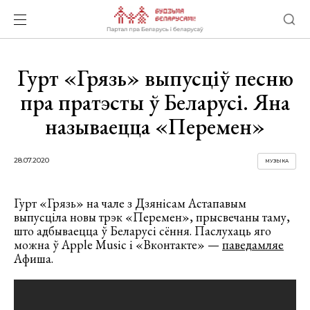
Гурт «Грязь» выпусціў песню
пра пратэсты ў Беларусі. Яна
называецца «Перемен»
28.07.2020
МУЗЫКА
Гурт «Грязь» на чале з Дзянісам Астапавым
выпусціла новы трэк «Перемен», прысвечаны таму,
што адбываецца ў Беларусі сёння. Паслухаць яго
можна ў Apple Music і «Вконтакте» —
паведамляе
Афиша.