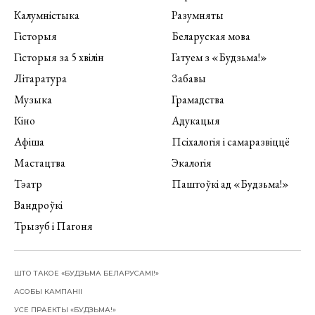
Калумністыка
Разумняты
Гісторыя
Беларуская мова
Гісторыя за 5 хвілін
Гатуем з «Будзьма!»
Літаратура
Забавы
Музыка
Грамадства
Кіно
Адукацыя
Афіша
Псіхалогія і самаразвіццё
Мастацтва
Экалогія
Тэатр
Паштоўкі ад «Будзьма!»
Вандроўкі
Трызуб і Пагоня
ШТО ТАКОЕ «БУДЗЬМА БЕЛАРУСАМІ!»
АСОБЫ КАМПАНІІ
УСЕ ПРАЕКТЫ «БУДЗЬМА!»