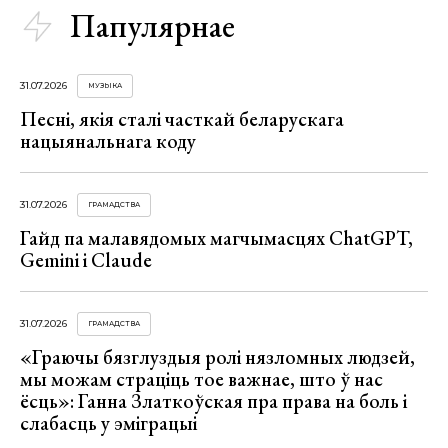
Папулярнае
31.07.2026
МУЗЫКА
Песні, якія сталі часткай беларускага
нацыянальнага коду
31.07.2026
ГРАМАДСТВА
Гайд па малавядомых магчымасцях ChatGPT,
Gemini і Claude
31.07.2026
ГРАМАДСТВА
«Граючы бязглуздыя ролі нязломных людзей,
мы можам страціць тое важнае, што ў нас
ёсць»: Ганна Златкоўская пра права на боль і
слабасць у эміграцыі