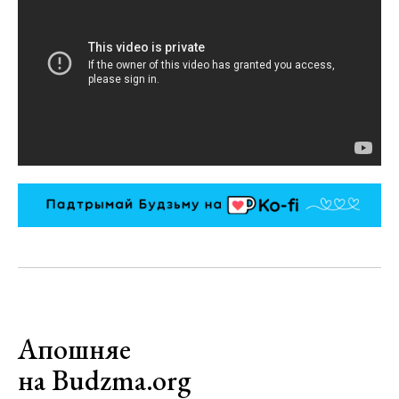
Апошняе
на Budzma.org