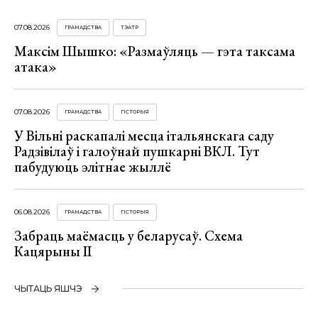
07.08.2026
ГРАМАДСТВА
ТЭАТР
Максім Шышко: «Размаўляць — гэта таксама
атака»
07.08.2026
ГРАМАДСТВА
ГІСТОРЫЯ
У Вільні раскапалі месца італьянскага саду
Радзівілаў і галоўнай пушкарні ВКЛ. Тут
пабудуюць элітнае жыллё
06.08.2026
ГРАМАДСТВА
ГІСТОРЫЯ
Забраць маёмасць у беларусаў. Схема
Кацярыны ІІ
ЧЫТАЦЬ ЯШЧЭ