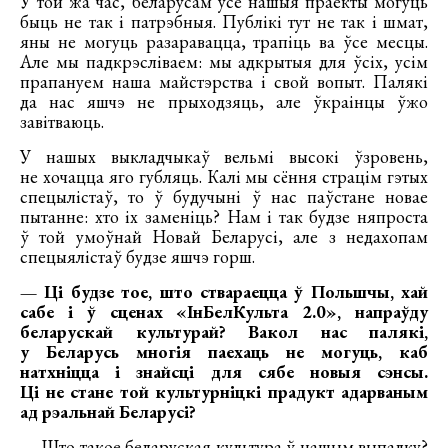
У той жа час, беларусам усе нашыя праекты могуць
быць не так і патрэбныя. Публікі тут не так і шмат,
яны не могуць разаравацца, трапіць ва ўсе месцы.
Але мы падкрэсліваем: мы адкрытыя для ўсіх, усім
прапануем наша майстэрства і свой вопыт. Палякі
да нас яшчэ не прыходзяць, але ўкраінцы ўжо
завітваюць.
У нашых выкладчыкаў вельмі высокі ўзровень,
не хочацца яго губляць. Калі мы сёння страцім гэтых
спецылістаў, то ў будучыні ў нас паўстане новае
пытанне: хто іх заменіць? Нам і так будзе няпроста
ў той умоўнай Новай Беларусі, але з недахопам
спецыялістаў будзе яшчэ горш.
— Ці будзе тое, што ствараецца ў Польшчы, хай
сабе і ў сценах «ІнБелКульта 2.0», напраўду
беларускай культурай? Вакол нас палякі,
у Беларусь многія паехаць не могуць, каб
натхніцца і знайсці для сябе новыя сэнсы.
Ці не стане той культурніцкі прадукт адарваным
ад рэальнай Беларусі?
— Што такое беларуская культура ў нашым выпадку?