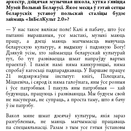
аркестр, дзіцячая музычная школа, хутка зʼявіцца
Музей Вольнай Беларусі. Якое месца ў гэтай сетцы
беларускіх устаноў польскай сталіцы будзе
займаць «ІнБелКульт 2.0»?
— У нас такое вялікае поле! Калі я пабачу, што ўсе
пытанні вырашаныя, усе мастакі, музыкі маюць
працу, а дзеці маюць магчымасць вывучаць
беларускую культуру, я выдыхну і падзякую Богу!
Дзякуй усім, хто займаецца беларускай культурай
тут, бо тут развіваецца шмат напраўду вартых
праектаў. І паміж намі няма канкурэнцыі, няма
спробаў кагосьці падпарадкаваць. У Варшаве працуе
21 недзяржаўны інстытут: кнігі, Пілецкага,
Міцкевіча, і сярод іх няма галоўнага, яны ўсе розныя
і ўсе патрэбныя. І пакуль яны патрэбныя — хай
будуюцца, працуюць і развіваюцца. Мы будуем свой
не насуперак, не супраць, а проста таму, што я бачу
ў ім патрэбу.
Вакол мяне шмат дзеячаў культуры, якія зараз
разгубленыя, не маюць магчымасці працаваць
па спецыяльнасці. Разам з тым усе гэтыя ўстановы