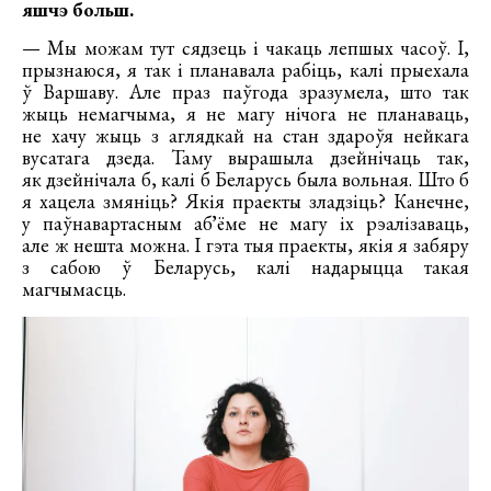
яшчэ больш.
— Мы можам тут сядзець і чакаць лепшых часоў. І,
прызнаюся, я так і планавала рабіць, калі прыехала
ў Варшаву. Але праз паўгода зразумела, што так
жыць немагчыма, я не магу нічога не планаваць,
не хачу жыць з аглядкай на стан здароўя нейкага
вусатага дзеда. Таму вырашыла дзейнічаць так,
як дзейнічала б, калі б Беларусь была вольная. Што б
я хацела змяніць? Якія праекты зладзіць? Канечне,
у паўнавартасным абʼёме не магу іх рэалізаваць,
але ж нешта можна. І гэта тыя праекты, якія я забяру
з сабою ў Беларусь, калі надарыцца такая
магчымасць.