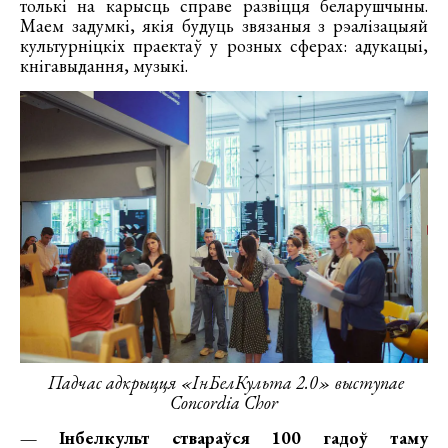
толькі на карысць справе развіцця беларушчыны.
Маем задумкі, якія будуць звязаныя з рэалізацыяй
культурніцкіх праектаў у розных сферах: адукацыі,
кнігавыдання, музыкі.
Падчас адкрыцця «ІнБелКульта 2.0» выступае
Concordia Chor
— Інбелкульт ствараўся 100 гадоў таму