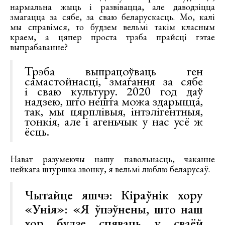
нармальна жыць і развівацца, але даводзіцца
змагацца за сябе, за сваю беларускасць. Мо, калі
мы справімся, то будзем вельмі такім класным
краем, а цяпер проста трэба прайсці гэтае
выпрабаванне?
Трэба выпрацоўваць ген
самастойнасці, змагання за сябе
і сваю культуру. 2020 год даў
надзею, што нешта можа здарыцца,
так, мы цярплівыя, інтэлігентныя,
тонкія, але і агеньчык у нас усё ж
ёсць.
Нават разумеючы нашу павольнасць, чаканне
нейкага штуршка звонку, я вельмі люблю беларусаў.
Чытайце яшчэ:
Кіраўнік хору
«Унія»: «Я ўпэўнены, што наш
хор будзе спяваць у сваёй