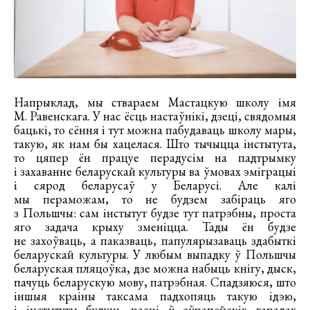
Напрыклад, мы ствараем Мастацкую школу імя
М. Равенскага. У нас ёсць настаўнікі, дзеці, свядомыя
бацькі, то сёння і тут можна пабудаваць школу мары,
такую, як нам бы хацелася. Што тычыцца інстытута,
то цяпер ён працуе перадусім на падтрымку
і захаванне беларускай культуры ва ўмовах эміграцыі
і сярод беларусаў у Беларусі. Але калі
мы пераможам, то не будзем забіраць яго
з Польшчы: сам інстытут будзе тут патрэбны, проста
яго задача крыху зменіцца. Тады ён будзе
не захоўваць, а паказваць, папулярызаваць здабыткі
беларускай культуры. У любым выпадку ў Польшчы
беларуская пляцоўка, дзе можна набыць кнігу, дыск,
пачуць беларускую мову, патрэбная. Спадзяюся, што
іншыя краіны таксама падхопяць такую ідэю,
і інстытуты будуць расці ў еўрапейскіх гарадах