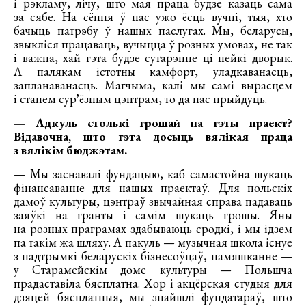
і рэкламу, лічу, што мая праца будзе казаць сама
за сябе. На сёння ў нас ужо ёсць вучні, тыя, хто
бачыць патрэбу ў нашых паслугах. Мы, беларусы,
звыкліся працаваць, вучыцца ў розных умовах, не так
і важна, хай гэта будзе сутарэнне ці нейкі дворык.
А палякам істотны камфорт, уладкаванасць,
запланаванасць. Магчыма, калі мы самі вырасцем
і станем сурʼёзным цэнтрам, то да нас прыйдуць.
— Адкуль столькі грошай на гэты праект?
Відавочна, што гэта досыць вялікая праца
з вялікім бюджэтам.
— Мы заснавалі фундацыю, каб самастойна шукаць
фінансаванне для нашых праектаў. Для польскіх
дамоў культуры, цэнтраў звычайная справа падаваць
заяўкі на гранты і самім шукаць грошы. Яны
на розных праграмах здабываюць сродкі, і мы ідзем
па такім жа шляху. А пакуль — музычная школа існуе
з падтрымкі беларускіх бізнесоўцаў, памяшканне —
у Старамейскім доме культуры — Польшча
прадаставіла бясплатна. Хор і акцёрская студыя для
дзяцей бясплатныя, мы знайшлі фундатараў, што