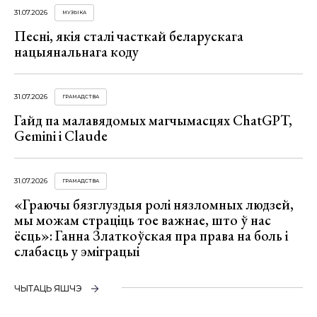
31.07.2026
МУЗЫКА
Песні, якія сталі часткай беларускага
нацыянальнага коду
31.07.2026
ГРАМАДСТВА
Гайд па малавядомых магчымасцях ChatGPT,
Gemini і Claude
31.07.2026
ГРАМАДСТВА
«Граючы бязглуздыя ролі нязломных людзей,
мы можам страціць тое важнае, што ў нас
ёсць»: Ганна Златкоўская пра права на боль і
слабасць у эміграцыі
ЧЫТАЦЬ ЯШЧЭ