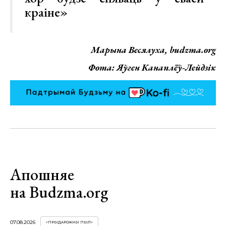
краіне»
Марына Весялуха, budzma.org
Фота: Яўген Канаплёў-Лейдзік
Апошняе
на Budzma.org
07.08.2026
«ПРЫДАРОЖНЫ ПЫЛ»