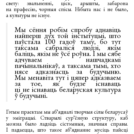
свету: звальненні, ціск, арышты, забарона
на прафесію, чорныя спісы. Нібыта нас і не было,
а культуры не існуе.
Мы сёння робім спробу аднавіць
найперш дух той інстытуцыі, што
паўстала 100 гадоў таму, бо тут
таксама сабраліся людзі, якім
баліць, якім не ўсё роўна. І мы сябе
адчуваем нашчадкамі
пачынальнікаў, а таксама тымі, хто
нясе адказнасць за будучыню.
Мы менавіта тут і цяпер адказваем
за тое, як будзе існаваць
ці не існаваць беларуская культура
ў будучыні.
Гэтым праектам мы абʼядналі творчыя сілы беларусаў
у эміграцыі. Стварылі сурʼёзную структуру, каб
можна было ладзіць сістэмныя, значныя справы.
І падаецца, што такое абʼяднанне мусіць пайсці