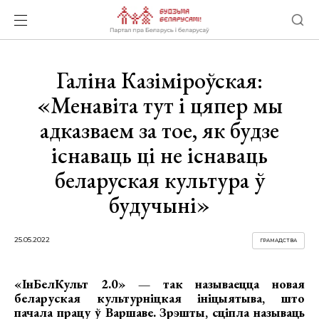
Галіна Казіміроўская:
«Менавіта тут і цяпер мы
адказваем за тое, як будзе
існаваць ці не існаваць
беларуская культура ў
будучыні»
25.05.2022
ГРАМАДСТВА
«ІнБелКульт 2.0» — так называецца новая
беларуская культурніцкая ініцыятыва, што
пачала працу ў Варшаве. Зрэшты, сціпла называць