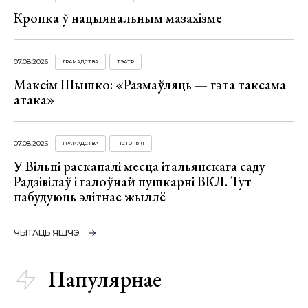
Кропка ў нацыянальным мазахізме
07.08.2026
ГРАМАДСТВА
ТЭАТР
Максім Шышко: «Размаўляць — гэта таксама
атака»
07.08.2026
ГРАМАДСТВА
ГІСТОРЫЯ
У Вільні раскапалі месца італьянскага саду
Радзівілаў і галоўнай пушкарні ВКЛ. Тут
пабудуюць элітнае жыллё
ЧЫТАЦЬ ЯШЧЭ
Папулярнае