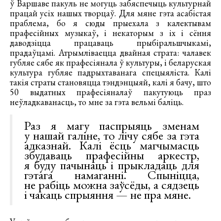
ў Варшаве пакуль не могуць забяспечыць культурнай
працай усіх нашых творцаў. Для мяне гэта асабістая
праблема, бо я сюды прыехала з калектывам
прафесійных музыкаў, і некаторым з іх і сёння
даводзіцца працаваць прыбіральшчыкамі,
прадаўцамі. Атрымліваецца двайная страта: чалавек
губляе сябе як прафесіянала ў культуры, і беларуская
культура губляе падрыхтаванага спецыяліста. Калі
такія страты становяцца тэндэнцыяй, калі я бачу, што
50 выдатных прафесіяналаў пакутуюць праз
неўладкаванасць, то мне за гэта вельмі баліць.
Раз я магу паспрыяць зменам
у нашай галіне, то лічу сябе за гэта
адказнай. Калі ёсць магчымасць
збудаваць прафесійны аркестр,
я буду пачынаць і прыкладаць для
гэтага намаганні. Спыніцца,
не рабіць можна заўсёды, а сядзець
і чакаць спрыяння — не пра мяне.