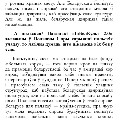
у розных краінах свету. Але Беларускага інстытута
пакуль няма, і справай яго стварэння мусіла б
займацца дзяржава, каб прасоўваць сваю культуру.
Але ж, на жаль, беларуская дзяржава такім
не займаецца.
— А польская? Паколькі «ІнБелКульт 2.0»
заснаваны ў Польшчы і пры спрыянні польскіх
уладаў, то лагічна думаць, што цікавасць з іх боку
ёсць.
— Інстытуцыя, якую мы стварылі на базе фонду
«Вольнага хору», — гэта першы крок па шляху
да прамоцыі беларускасці. За час у эміграцыі хор
вырас, абʼяднаўшы вакол сябе іншыя праекты,
і ператварыўся ў фундацыю. Цяпер мы зноў расцем
і прасоўваем сваю тэму ў польскіх уладных
структурах, каб паўстала беларуская дзяржаўная
інстытуцыя, але на польскай глебе. Іншага спосабу
няма. Польшча таксама зацікаўленая ў гэтай справе.
Беларусь для палякаў — краіна-суседка, пра якую
тут мала ведаюць, справа будаўніцтва інстытута
дапаможа пабачыць нашы агульныя кропкі,