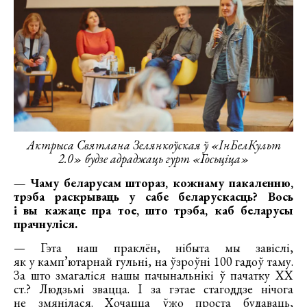
Актрыса Святлана Зелянкоўская ў «ІнБелКульт
2.0» будзе адраджаць гурт «Госьціца»
— Чаму беларусам штораз, кожнаму пакаленню,
трэба раскрываць у сабе беларускасць? Вось
і вы кажаце пра тое, што трэба, каб беларусы
прачнуліся.
— Гэта наш праклён, нібыта мы завіслі,
як у камп’ютарнай гульні, на ўзроўні 100 гадоў таму.
За што змагаліся нашы пачынальнікі ў пачатку ХХ
ст.? Людзьмі звацца. І за гэтае стагоддзе нічога
не змянілася. Хочацца ўжо проста будаваць,