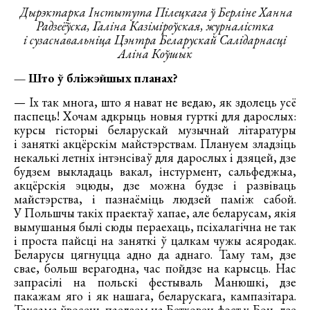
Дырэктарка Інстытута Пілецкага ў Берліне Ханна
Радзеёўска, Галіна Казіміроўская, журналістка
і сузаснавальніца Цэнтра Беларускай Салідарнасці
Аліна Коўшык
— Што ў бліжэйшых планах?
— Іх так многа, што я нават не ведаю, як здолець усё
паспець! Хочам адкрыць новыя гурткі для дарослых:
курсы гісторыі беларускай музычнай літаратуры
і заняткі акцёрскім майстэрствам. Плануем зладзіць
некалькі летніх інтэнсіваў для дарослых і дзяцей, дзе
будзем выкладаць вакал, інстурмент, сальфеджыа,
акцёрскія эцюды, дзе можна будзе і развіваць
майстэрства, і пазнаёміць людзей паміж сабой.
У Польшчы такіх праектаў хапае, але беларусам, якія
вымушаныя былі сюды пераехаць, псіхалагічна не так
і проста пайсці на заняткі ў цалкам чужы асяродак.
Беларусы цягнуцца адно да аднаго. Таму там, дзе
свае, больш верагодна, час пойдзе на карысць. Нас
запрасілі на польскі фестываль Манюшкі, дзе
пакажам яго і як нашага, беларускага, кампазітара.
Таксама ўвосень паедзем на Бетховен-фэст у Бон, дзе