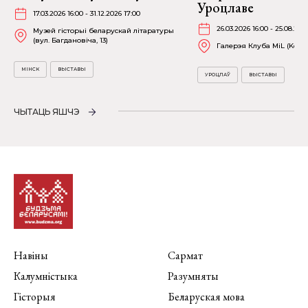
Уроцлаве
17.03.2026 16:00 - 31.12.2026 17:00
26.03.2026 16:00 - 25.08.202
Музей гісторыі беларускай літаратуры
(вул. Багдановіча, 13)
Галерэя Клуба MiL (Kościu
МІНСК
ВЫСТАВЫ
УРОЦЛАЎ
ВЫСТАВЫ
ЧЫТАЦЬ ЯШЧЭ
Навіны
Сармат
Калумністыка
Разумняты
Гісторыя
Беларуская мова