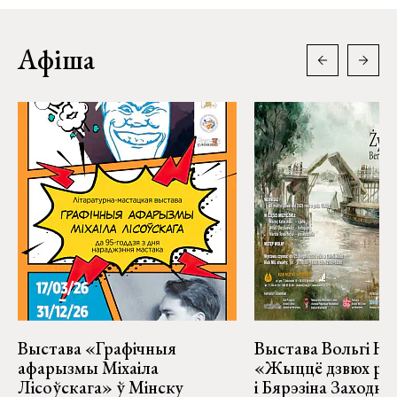
Афіша
Выстава «Графічныя
Выстава Вольгі На
афарызмы Міхаіла
«Жыццё дзвюх рэк
Лісоўскага» ў Мінску
і Бярэзіна Заходня