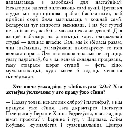
дапамагаюць з заробкамі для настаўнікаў.
Некаторыя заняткі аплочваюць самі вучні. Групавыя
студыі мы прынцыпова зрабілі бясплатнымі, каб
прыйсці сюды была магчымасць у кожнай сямʼі.
Беларусам тут няпроста выжываць, і на ўсе гурткі
не запішашся, асабліва маючы некалькі дзяцей. Для
дзяцей пабываць на рэпетыцыі хору, тэатральнай
студыі — вялікае шчасце. Калі мы іх збіраем разам,
яны знаёмяцца, размаўляюць па-беларуску, то гэта
вялікая справа. Для нас важна таксама не страціць
увагу падлеткаў, бо з імі вельмі складана працаваць,
таму ствараем шэраг студый — фота, кіно,
мультыплікацыі, куды маглі б хадзіць менавіта
тынэйджары.
— Хто яшчэ ўваходзіць у «Інбелкульт 2.0»? Хто
актыўна ўключаны ў яго працу ўжо сёння?
— Назаву толькі некаторых сяброў і партнёраў, з кім
працуем ужо сёння. Гэта дырэктарка Інстытута
Пілецкага ў Берліне Ханна Радзеёўска, якая ладзіць
шмат праектаў у Берліне і тут, у Варшаве. Аліна
Коўшык, журналістка і сузаснавальніца Цэнтра