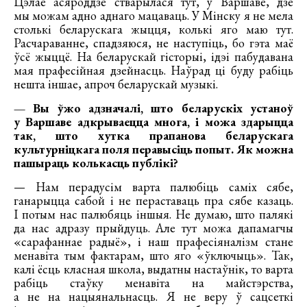
Цэлае асяроддзе стварылася тут, у Варшаве, дзе
мы можам адно аднаго мацаваць. У Мінску я не мела
столькі беларускага жыцця, колькі яго маю тут.
Расчараванне, спадзяюся, не наступіць, бо гэта маё
ўсё жыццё. На беларускай гісторыі, ідэі пабудавана
мая прафесійная дзейнасць. Наўрад ці буду рабіць
нешта іншае, апроч беларускай музыкі.
— Вы ўжо адзначалі, што беларускіх устаноў
у Варшаве адкрываецца многа, і можа здарыцца
так, што хутка прапанова беларускага
культурніцкага поля перавысіць попыт. Як можна
пашыраць колькасць публікі?
— Нам перадусім варта палюбіць саміх сябе,
ганарыцца сабой і не пераставаць пра сябе казаць.
І потым нас палюбяць іншыя. Не думаю, што палякі
да нас адразу прыйдуць. Але тут можа дапамагчы
«сарафаннае радыё», і наш прафесіяналізм стане
менавіта тым фактарам, што яго «ўключыць». Так,
калі ёсць класная школа, выдатны настаўнік, то варта
рабіць стаўку менавіта на майстэрства,
а не на нацыянальнасць. Я не веру ў сацсеткі