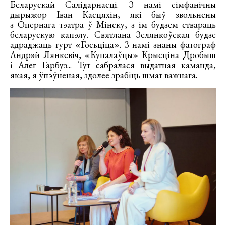
Беларускай Салідарнасці. З намі сімфанічны
дырыжор Іван Касцяхін, які быў звольнены
з Опернага тэатра ў Мінску, з ім будзем ствараць
беларускую капэлу. Святлана Зелянкоўская будзе
адраджаць гурт «Госьціца». З намі знаны фатограф
Андрэй Лянкевіч, «Купалаўцы» Крысціна Дробыш
і Алег Гарбуз... Тут сабралася выдатная каманда,
якая, я ўпэўненая, здолее зрабіць шмат важнага.