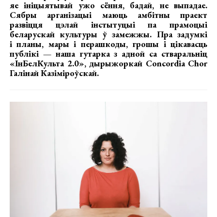
яе ініцыятывай ужо сёння, бадай, не выпадае.
Сябры арганізацыі маюць амбітны праект
развіцця цэлай інстытуцыі па прамоцыі
беларускай культуры ў замежжы. Пра задумкі
і планы, мары і перашкоды, грошы і цікавасць
публікі — наша гутарка з адной са стваральніц
«ІнБелКульта 2.0», дырыжоркай Concordia Chor
Галінай Казіміроўскай.