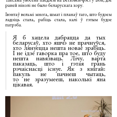
раней ніколі не было беларускага хору.
Івэнтаў вельмі многа, шмат і планаў таго, што будзем
ладзіць стала, рабіць стала, калі ў гэтым будзе
патрэба.
Я б хацела дабрацца да тых
беларусаў, хто яшчэ не прачнуўся,
хто лянуецца нешта новае зрабіць.
І не ідзе гаворка пра тое, што буду
нешта навязваць. Лічу, варта
паказаць, што і гэтая грань
рэчаіснасці існуе. Як з кнігай:
пакуль не пачнеш чытаць,
то не зразумееш, наколькі яна
цікавая.