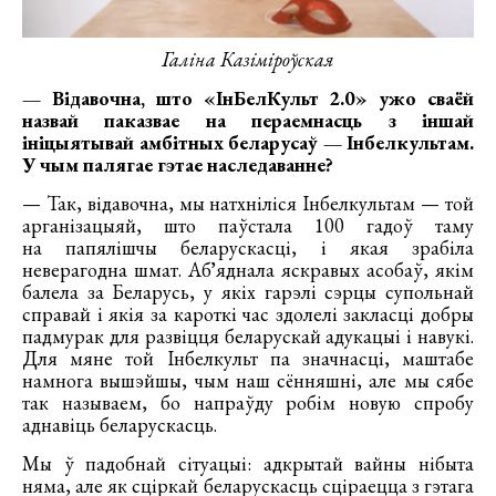
Галіна Казіміроўская
— Відавочна, што «ІнБелКульт 2.0» ужо сваёй
назвай паказвае на пераемнасць з іншай
ініцыятывай амбітных беларусаў — Інбелкультам.
У чым палягае гэтае наследаванне?
— Так, відавочна, мы натхніліся Інбелкультам — той
арганізацыяй, што паўстала 100 гадоў таму
на папялішчы беларускасці, і якая зрабіла
неверагодна шмат. Абʼяднала яскравых асобаў, якім
балела за Беларусь, у якіх гарэлі сэрцы супольнай
справай і якія за кароткі час здолелі закласці добры
падмурак для развіцця беларускай адукацыі і навукі.
Для мяне той Інбелкульт па значнасці, маштабе
намнога вышэйшы, чым наш сённяшні, але мы сябе
так называем, бо напраўду робім новую спробу
аднавіць беларускасць.
Мы ў падобнай сітуацыі: адкрытай вайны нібыта
няма, але як сціркай беларускасць сціраецца з гэтага