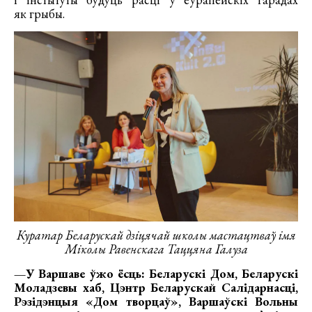
як грыбы.
Куратар Беларускай дзіцячай школы мастацтваў імя
Міколы Равенскага Таццяна Галуза
—У Варшаве ўжо ёсць: Беларускі Дом, Беларускі
Моладзевы хаб, Цэнтр Беларускай Салідарнасці,
Рэзідэнцыя «Дом творцаў», Варшаўскі Вольны