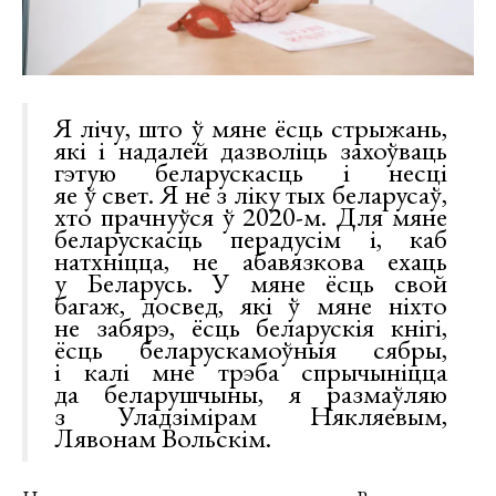
Я лічу, што ў мяне ёсць стрыжань,
які і надалей дазволіць захоўваць
гэтую беларускасць і несці
яе ў свет. Я не з ліку тых беларусаў,
хто прачнуўся ў 2020-м. Для мяне
беларускасць перадусім і, каб
натхніцца, не абавязкова ехаць
у Беларусь. У мяне ёсць свой
багаж, досвед, які ў мяне ніхто
не забярэ, ёсць беларускія кнігі,
ёсць беларускамоўныя сябры,
і калі мне трэба спрычыніцца
да беларушчыны, я размаўляю
з Уладзімірам Някляевым,
Лявонам Вольскім.