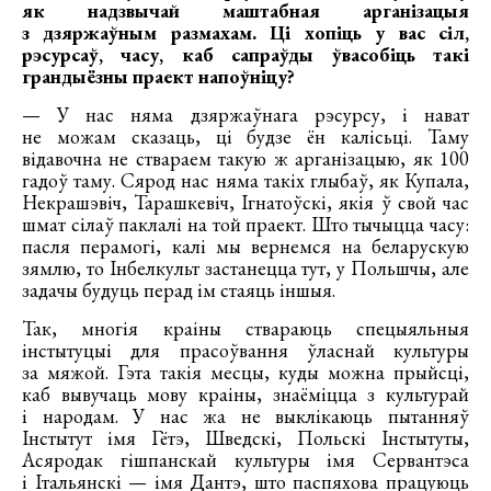
як надзвычай маштабная арганізацыя
з дзяржаўным размахам. Ці хопіць у вас сіл,
рэсурсаў, часу, каб сапраўды ўвасобіць такі
грандыёзны праект напоўніцу?
— У нас няма дзяржаўнага рэсурсу, і нават
не можам сказаць, ці будзе ён калісьці. Таму
відавочна не ствараем такую ж арганізацыю, як 100
гадоў таму. Сярод нас няма такіх глыбаў, як Купала,
Некрашэвіч, Тарашкевіч, Ігнатоўскі, якія ў свой час
шмат сілаў паклалі на той праект. Што тычыцца часу:
пасля перамогі, калі мы вернемся на беларускую
зямлю, то Інбелкульт застанецца тут, у Польшчы, але
задачы будуць перад ім стаяць іншыя.
Так, многія краіны ствараюць спецыяльныя
інстытуцыі для прасоўвання ўласнай культуры
за мяжой. Гэта такія месцы, куды можна прыйсці,
каб вывучаць мову краіны, знаёміцца з культурай
і народам. У нас жа не выклікаюць пытанняў
Інстытут імя Гётэ, Шведскі, Польскі Інстытуты,
Асяродак гішпанскай культуры імя Сервантэса
і Італьянскі — імя Дантэ, што паспяхова працуюць