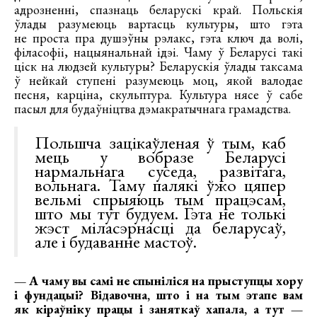
адрозненні, спазнаць беларускі край. Польскія
ўлады разумеюць вартасць культуры, што гэта
не проста пра душэўны рэлакс, гэта ключ да волі,
філасофіі, нацыянальнай ідэі. Чаму ў Беларусі такі
ціск на людзей культуры? Беларускія ўлады таксама
ў нейкай ступені разумеюць моц, якой валодае
песня, карціна, скульптура. Культура нясе ў сабе
пасыл для будаўніцтва дэмакратычнага грамадства.
Польшча зацікаўленая ў тым, каб
мець у вобразе Беларусі
нармальнага суседа, развітага,
вольнага. Таму палякі ўжо цяпер
вельмі спрыяюць тым працэсам,
што мы тут будуем. Гэта не толькі
жэст міласэрнасці да беларусаў,
але і будаванне мастоў.
— А чаму вы самі не спыніліся на прыступцы хору
і фундацыі? Відавочна, што і на тым этапе вам
як кіраўніку працы і заняткаў хапала, а тут —