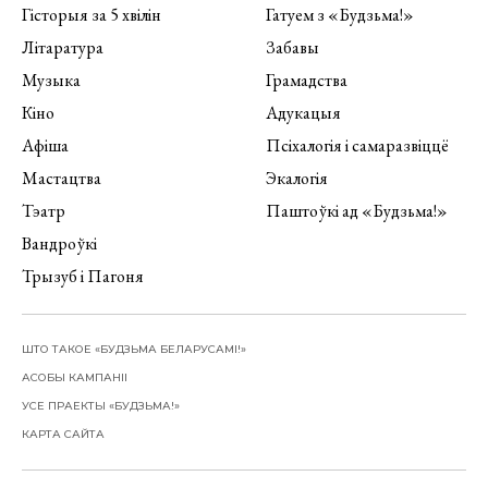
Гісторыя за 5 хвілін
Гатуем з «Будзьма!»
Літаратура
Забавы
Музыка
Грамадства
Кіно
Адукацыя
Афіша
Псіхалогія і самаразвіццё
Мастацтва
Экалогія
Тэатр
Паштоўкі ад «Будзьма!»
Вандроўкі
Трызуб і Пагоня
ШТО ТАКОЕ «БУДЗЬМА БЕЛАРУСАМІ!»
АСОБЫ КАМПАНІІ
УСЕ ПРАЕКТЫ «БУДЗЬМА!»
КАРТА САЙТА