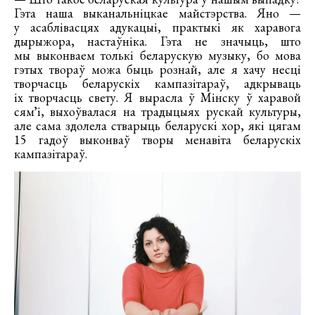
Гэта наша выканальніцкае майстэрства. Яно —
у асаблівасцях адукацыі, практыкі як харавога
дырыжора, настаўніка. Гэта не значыць, што
мы выконваем толькі беларускую музыку, бо мова
гэтых твораў можа быць рознай, але я хачу несці
творчасць беларускіх кампазітараў, адкрываць
іх творчасць свету. Я вырасла ў Мінску ў харавой
сямʼі, выхоўвалася на традыцыях рускай культуры,
але сама здолела стварыць беларускі хор, які цягам
15 гадоў выконваў творы менавіта беларускіх
кампазітараў.