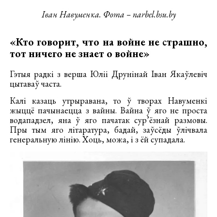
Іван Навуменка. Фота – narbel.bsu.by
«Кто говорит, что на войне не страшно,
тот ничего не знает о войне»
Гэтыя радкі з верша Юліі Друнінай Іван Якаўлевіч
цытаваў часта.
Калі казаць утрыравана, то ў творах Навуменкі
жыццё пачынаецца з вайны. Вайна ў яго не проста
водападзел, яна ў яго пачатак сур’ёзнай размовы.
Пры тым яго літаратура, бадай, заўсёды ўлічвала
генеральную лінію. Хоць, можа, і з ёй супадала.