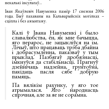
некалькі інсультаў…
Іван Якаўлевіч Навуменка памёр 17 снежня 2006
года. Быў пахаваны на Кальварыйскіх могілках –
сціпла і без ажыятажу.
Калі ў Івана Навуменкі і было
славалюбства, ён, як мне бачыцца,
яго перарос, не зацыкліўся на ім.
Лічыў, што працаваць трэба дбайна
і добрасумленна, паказваў у тым
прыклад. Пазбягаў дробязнасці,
імкнуўся да стабільнасці. Прагнуў
дзейнічаць надзейна, грунтоўна,
пакідаць пасля сябе добрую
памяць.
Па вялікім рахунку, у яго тое
атрымалася. Яго народнасць
спрэчная, але за яе не сорамна.