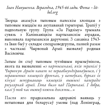
Іван Навуменка. Верагодна, 1945-46 гады.
Фота – lit-
bel.org
Творца аказаўся тыповым палескім хлопцам з
тыповым жыццём на акупаванай тэрыторыі. Трапіў у
падпольную групу. Група «За Радзіму» трымала
сувязь з Калінкавіцкім партызанскім атрадам,
выконвала партызанскія даручэнні. З сакавіка 1943-
га Іван быў у складзе спецразведгрупы, пазней разам
з часткамі Чырвонай Арміі вызваляў родныя
Васілевічы.
Затым ён стаў тыповым тутэйшым прызыўніком,
якога па вызваленні
«
з партызанамі, якія трапілі ў
Чырвоную Армію нават не пераабмундзіраваўшыся, і ў
перашытых нямецкіх фрэнчах, у ватоўках, бурках іх
кінулі штурмаваць нямецкія вышыні паперадзе
рэгулярнай арміі. Гэта было пад Парычамі. І добра,
калі ў той час выжыў кожны дзясяты…»
Пасля яго
прадказальна адправілі ваяваць у
нетыповыя для беларусаў умовы (пад Ленінград,