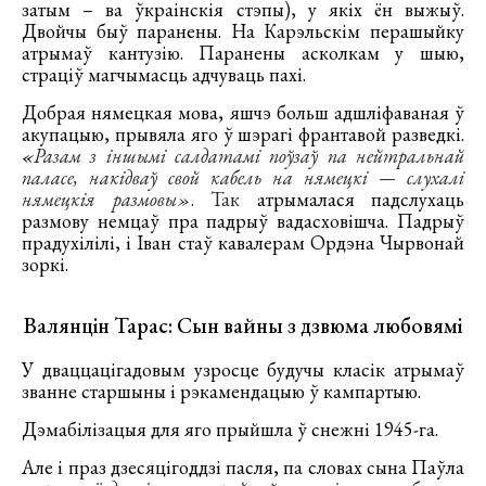
затым – ва ўкраінскія стэпы), у якіх ён выжыў.
Двойчы быў паранены. На Карэльскім перашыйку
атрымаў кантузію. Паранены асколкам у шыю,
страціў магчымасць адчуваць пахі.
Добрая нямецкая мова, яшчэ больш адшліфаваная ў
акупацыю, прывяла яго ў шэрагі франтавой разведкі.
«
Разам з іншымі салдатамі поўзаў па нейтральнай
паласе, накідваў свой кабель на нямецкі — слухалі
нямецкія размовы»
. Так
атрымалася падслухаць
размову немцаў пра падрыў вадасховішча. Падрыў
прадухілілі, і Іван стаў кавалерам Ордэна Чырвонай
зоркі.
Валянцін Тарас: Сын вайны з дзвюма любовямі
У дваццацігадовым узросце будучы класік атрымаў
званне старшыны і рэкамендацыю ў кампартыю.
Дэмабілізацыя для яго прыйшла ў снежні 1945-га.
Але і праз дзесяцігоддзі пасля, па словах сына Паўла