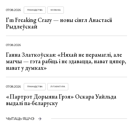
07.08.2026
ГРАМАДСТВА
МУЗЫКА
I’m Freaking Crazy — новы сінгл Анастасіі
Рыдлеўскай
07.08.2026
Ганна Златкоўская: «Няхай не перамаглі, але
магчы — гэта рабіць і не здавацца, нават цяпер,
нават у думках»
07.08.2026
ГРАМАДСТВА
ЛІТАРАТУРА
«Партрэт Дорыяна Грэя» Оскара Уайльда
выдалі па-беларуску
ЧЫТАЦЬ ЯШЧЭ