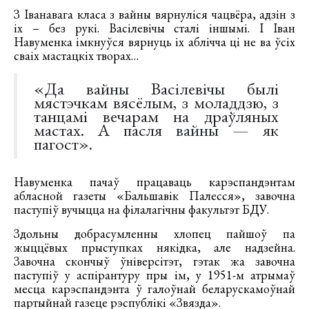
З Іванавага класа з вайны вярнуліся чацвёра, адзін з
іх – без рукі. Васілевічы сталі іншымі. І Іван
Навуменка імкнуўся вярнуць іх аблічча ці не ва ўсіх
сваіх мастацкіх творах…
«Да вайны Васілевічы былі
мястэчкам вясёлым, з моладдзю, з
танцамі вечарам на драўляных
мастах. А пасля вайны — як
пагост».
Навуменка пачаў працаваць карэспандэнтам
абласной газеты «Бальшавік Палесся», завочна
паступіў вучыцца на філалагічны факультэт БДУ.
Здольны добрасумленны хлопец пайшоў па
жыццёвых прыступках някідка, але надзейна.
Завочна скончыў ўніверсітэт, гэтак жа завочна
паступіў у аспірантуру пры ім, у 1951-м атрымаў
месца карэспандэнта ў галоўнай беларускамоўнай
партыйнай газеце рэспублікі «Звязда».