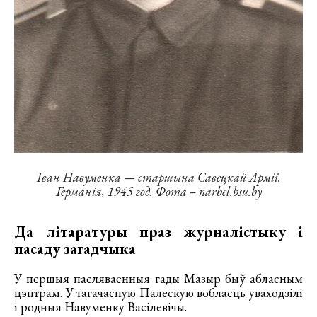
Іван Навуменка — старшына Савецкай Арміі.
Германія, 1945 год. Фота – narbel.bsu.by
Да літаратуры праз журналістыку і
пасаду загадчыка
У першыя пасляваенныя гады Мазыр быў абласным
цэнтрам. У тагачасную Палескую вобласць уваходзілі
і родныя Навуменку Васілевічы.