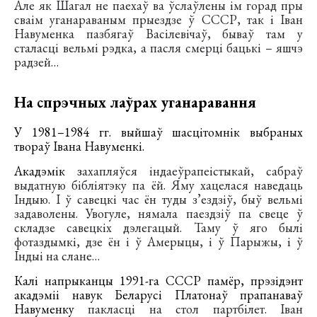
Але як Шагал не паехаў ва ўслаўлены ім горад пры
сваім уганараваным прыездзе ў СССР, так і Іван
Навуменка пазбягаў Васілевічаў, бываў там у
сталасці вельмі рэдка, а пасля смерці бацькі – яшчэ
радзей…
На спрэчных лаўрах уганаравання
У 1981–1984 гг. выйшаў шасцітомнік выбраных
твораў Івана Навуменкі.
Акадэмік з
ахапляўся індаеўрапеістыкай, сабраў
выдатную бібліятэку па ёй. Яму хацелася наведаць
Індыю. І ў савецкі час ён туды з’ездзіў, быў вельмі
задаволены. Увогуле, нямала паездзіў па свеце ў
складзе савецкіх дэлегацый. Таму ў яго былі
фотаздымкі, дзе ён і ў Амерыцы, і ў Парыжы, і ў
Індыі на слане…
Калі напрыканцы 1991-га СССР памёр, прэзідэнт
акадэміі навук Беларусі Платонаў прапанаваў
Навуменку
пакласці на стол партбілет. Іван