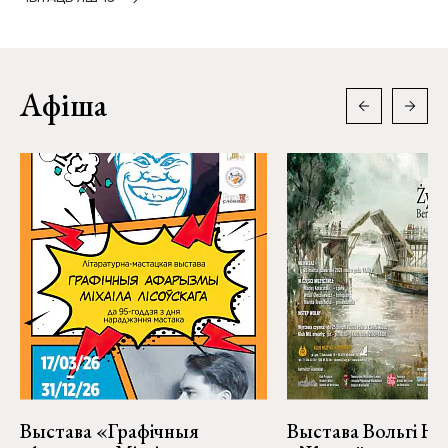
Афіша
Выстава «Графічныя
Выстава Вольгі На