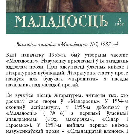
Вокладка часопіса «Маладосць» №5, 1957 год
Калі напачатку 1953-га быў утвораны часопіс
«Маладосць», Навуменку прызначылі ў ім загадваць
аддзелам прозы. Пры адсутнасці ўласных кніжак і
літаратурных публікацый. Літаратурны старт у прозе
пачаўся для будучага «народнага» з пасады
начальніка над маладой прозай.
Ён вучыўся пісаць літаратурна, чытаючы тых, хто
дасылаў свае творы ў «Маладосць». У 1954-м
скончыў аспірантуру, у 1955-м дэбютаваў у
«Маладосці» (№6) з першымі ўласнымі
апавяданнямі («Эх, махорачка», «Сідар і
Гараська»). У 1957-м выйшла першая кніжка
навуменкаўскай прозы – «Сямнаццатай вясной». І