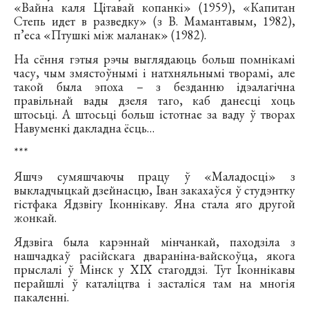
«Вайна каля Цітавай копанкі» (1959), «Капитан
Степь идет в разведку» (з В. Мамантавым, 1982),
п’еса «Птушкі між маланак» (1982).
На сёння гэтыя рэчы выглядаюць больш помнікамі
часу, чым змястоўнымі і натхняльнымі творамі, але
такой была эпоха – з безданню ідэалагічна
правільнай вады дзеля таго, каб данесці хоць
штосьці. А штосьці больш істотнае за ваду ў творах
Навуменкі дакладна ёсць…
***
Яшчэ сумяшчаючы працу ў «Маладосці» з
выкладчыцкай дзейнасцю, Іван закахаўся ў студэнтку
гістфака Ядзвігу Іконнікаву. Яна стала яго другой
жонкай.
Ядзвіга была карэннай мінчанкай, паходзіла з
нашчадкаў расійскага двараніна-вайскоўца, якога
прыслалі ў Мінск у ХІХ стагоддзі. Тут Іконнікавы
перайшлі ў каталіцтва і засталіся там на многія
пакаленні.