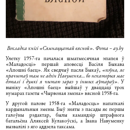
Вокладка кнігі «Сямнаццатай вясной».
Фота – ay.by
Улетку 1957-га пачалася шматмесячная эпапея ў
«Маладосці» першай аповесці Васіля Быкава
«Апошні баец». Як сведчыў пасля Быкаў,
«пэўна, яе
прачытаў там не адзін Навуменка… бо некаторыя мае
дэталі і думкі я чытаю зараз у іншых аўтараў»
. У
выніку «Апошні баец» выйшаў у дваццаці трох
нумарах газеты «Чырвоная змена» вясной 1958-га.
У другой палове 1958-га «Маладосць» напаткалі
кардынальныя змены. Быў зняты з пасады яе першы
галоўны рэдактар, былы камандзір штрафнога
батальёна Аляксей Кулакоўскі, а Івана Навуменку
вызвалілі з яго аддзела таксама.