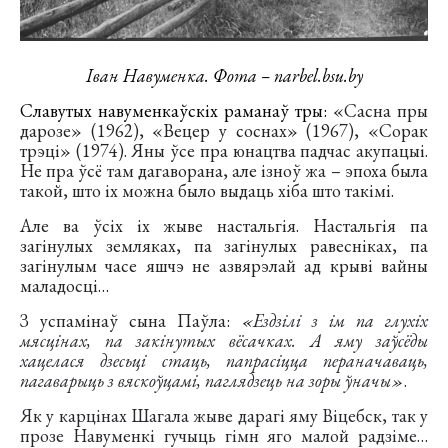
Іван Навуменка. Фота – narbel.bsu.by
Славутых навуменкаўскіх раманаў тры:
«Сасна пры
дарозе» (1962), «Вецер у соснах» (1967), «Сорак
трэці» (1974). Яны ўсе пра юнацтва падчас акупацыі.
Не пра ўсё там дагаворана, але ізноў жа – эпоха была
такой, што іх можна было выдаць хіба што такімі.
Але ва ўсіх іх жыве настальгія. Настальгія па
загінулых земляках, па загінулых равесніках, па
загінулым часе яшчэ не азвярэлай ад крыві вайны
маладосці…
З успамінаў сына Паўла:
«
Ездзілі з ім па глухіх
мясцінах, па закінутых вёсачках. А яму заўсёды
хацелася дзесьці стаць, папрасіцца пераначаваць,
пагаварыць з вяскоўцамі, паглядзець на зоры ўначы»
.
Як у карцінах Шагала жыве дарагі яму Віцебск, так у
прозе Навуменкі гучыць гімн яго малой радзіме…