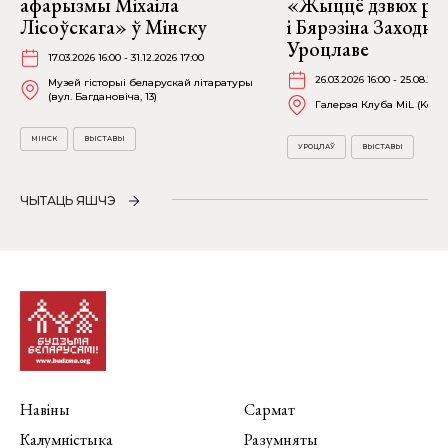
афарызмы Міхаіла
«Жыццё дзвюх рэк
Лісоўскага» ў Мінску
і Бярэзіна Заходня
Уроцлаве
17.03.2026 16:00 - 31.12.2026 17:00
26.03.2026 16:00 - 25.08.202
Музей гісторыі беларускай літаратуры
(вул. Багдановіча, 13)
Галерэя Клуба MiL (Kościu
МІНСК
ВЫСТАВЫ
УРОЦЛАЎ
ВЫСТАВЫ
ЧЫТАЦЬ ЯШЧЭ
Навіны
Сармат
Калумністыка
Разумняты