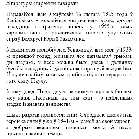
літаратуры старэйшы таварыш.
Нарадзіўся Іван Якаўлевіч 16 лютага 1925 года ў
Васілевічах – невялічкім чыгуначным вузле, адкуль
паходзіць і трагічна зніклы ў 1999-м самы
харызматычны і рамантычны міністр унутраных
спраў Беларусі Юрый Захаранка.
З дзяцінства палюбіў лес. Успамінаў, што калі ў 1933-
м прыйшоў голад, менавіта лес дапамагаў грыбамі
ды ягадамі, у лесе можна было дзесь і дзялянку
бульбы пасадзіць. З дзяцінства і праз усё жыццё Іван
Навуменка быў зацятым грыбніком, што перадалося
і яго сыну Паўлу.
Іванаў дзед Піліп доўга заставаўся аднаасобнікам,
меў каня. Паскакаць на тым кані – з найлепшых
згадак Іванавага дзяцінства.
Шмат радасці прыносілі кнігі. Сярэднюю школу наш
герой скончыў ужо ў 1941-м – раней за свой узрост і
з добрым веданнем нямецкай мовы. А пасля
прыйшлі вайна і немцы.