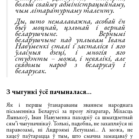
больш свайму адміністрацыйнаму,
чым літаратурнаму таленту.
Ды, што немалаважна, асобай ён
быў моцнай, цэльнай і вернай
беларушчыне. Вернымі
беларушчыне пад уплывам Івана
Навуменкі сталі і засталіся і яго
ўласныя дзеці, і многія яго
студэнты – можа, і невялікі, але
свядомы народ з беларусаў і
беларусак.
З чыгункі ўсё пачыналася…
Як і першы ўганараваны званнем народнага
пісьменніка Беларусі за прозу літаратар, Міхасць
Лынькоў, Іван Навуменка паходзіў са шматдзетнай
сям’і чыгуначнікаў. Толькі, падобна, не захапляўся ні
паравозамі, ні Андрэямі Летунамі… А можа, не
хацеў паўтарацца ў тым, што смачна замацаваў у