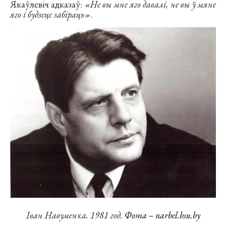
Якаўлевіч адказаў:
«Не вы мне яго давалі, не вы ў мяне
яго і будзеце забіраць»
.
Іван Навуменка. 1981 год.
Фота – narbel.bsu.by