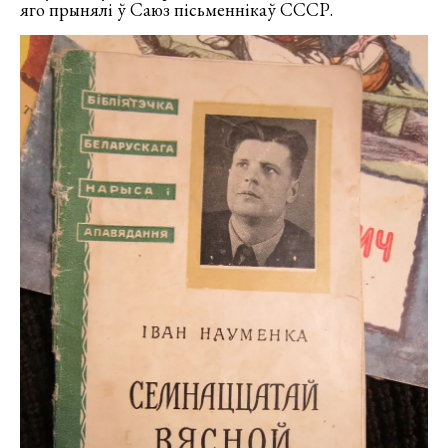
яго прынялі ў Саюз пісьменнікаў СССР.