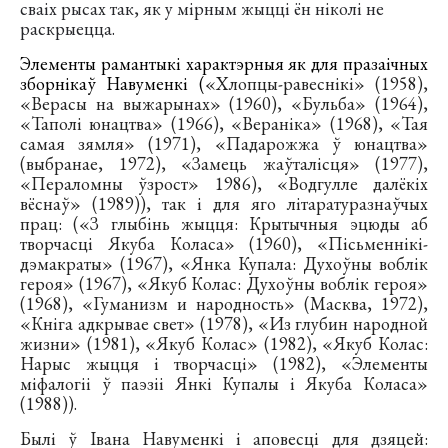
сваіх рысах так, як у мірным жыцці ён ніколі не
раскрыецца.
Элементы рамантыкі характэрныя як для празаічных
зборнікаў Навуменкі (
«Хлопцы-равеснікі» (1958),
«Верасы на выжарынах» (1960), «Бульба» (1964),
«Таполі юнацтва» (1966), «Вераніка» (1968), «Тая
самая зямля» (1971), «Падарожжа ў юнацтва»
(выбранае, 1972), «Замець жаўталісця» (1977),
«Пераломны ўзрост» 1986), «Водгулле далёкіх
вёснаў» (1989)), так і для яго літаратуразнаўчых
прац: («З глыбінь жыцця: Крытычныя эцюды аб
творчасці Якуба Коласа» (1960), «Пісьменнікі-
дэмакраты» (1967), «Янка Купала: Духоўны воблік
героя» (1967), «Якуб Колас: Духоўны воблік героя»
(1968), «Гуманизм и народность» (Масква, 1972),
«Кніга адкрывае свет» (1978), «Из глубин народной
жизни» (1981), «Якуб Колас» (1982), «Якуб Колас:
Нарыс жыцця і творчасці» (1982), «Элементы
міфалогіі ў паэзіі Янкі Купалы і Якуба Коласа»
(1988)).
Былі ў Івана Навуменкі і аповесці для дзяцей: