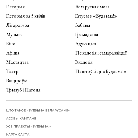
Гісторыя
Беларуская мова
Гісторыя за 5 хвілін
Гатуем з «Будзьма!»
Літаратура
Забавы
Музыка
Грамадства
Кіно
Адукацыя
Афіша
Псіхалогія і самаразвіццё
Мастацтва
Экалогія
Тэатр
Паштоўкі ад «Будзьма!»
Вандроўкі
Трызуб і Пагоня
ШТО ТАКОЕ «БУДЗЬМА БЕЛАРУСАМІ!»
АСОБЫ КАМПАНІІ
УСЕ ПРАЕКТЫ «БУДЗЬМА!»
КАРТА САЙТА