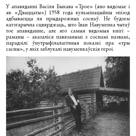
У апавяданні Васіля Быкава «Трое» (яно вядомае і
як «Дваццаты») 1958 года кульмінацыйны эпізод
адбываецца ля прыдарожных соснаў. Не будзем
катэгарычна сцвярджаць, што Іван Навуменка чытаў
тое апавяданне, але яго самыя вядомыя кнігі –
раманы – аказаліся павязанымі з соснамі назвамі,
парадзілі ўнутрыфілалагічныя показкі пра «тры
сасны», у якіх заблукалі навуменкаўскія героі.