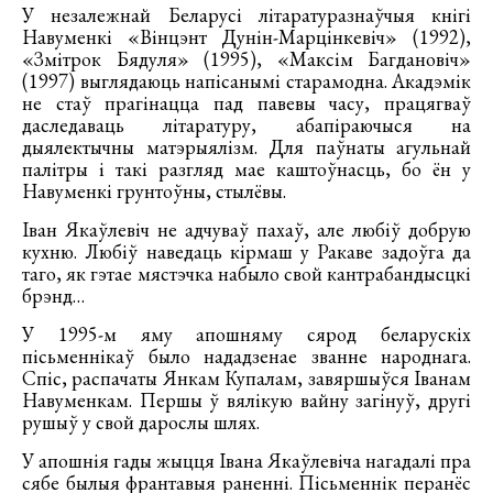
У незалежнай Беларусі літаратуразнаўчыя кнігі
Навуменкі «Вінцэнт Дунін-Марцінкевіч» (1992),
«Змітрок Бядуля» (1995), «Максім Багдановіч»
(1997) выглядаюць напісанымі старамодна. Акадэмік
не стаў прагінацца пад павевы часу, працягваў
даследаваць літаратуру, абапіраючыся на
дыялектычны матэрыялізм. Для паўнаты агульнай
палітры і такі разгляд мае каштоўнасць, бо ён у
Навуменкі грунтоўны, стылёвы.
Іван Якаўлевіч не адчуваў пахаў, але любіў добрую
кухню. Любіў наведаць кірмаш у Ракаве задоўга да
таго, як гэтае мястэчка набыло свой кантрабандысцкі
брэнд…
У 1995-м яму апошняму сярод беларускіх
пісьменнікаў было нададзенае званне народнага.
Спіс, распачаты Янкам Купалам, завяршыўся Іванам
Навуменкам. Першы ў вялікую вайну загінуў, другі
рушыў у свой дарослы шлях.
У апошнія гады жыцця Івана Якаўлевіча нагадалі пра
сябе былыя франтавыя раненні. Пісьменнік перанёс