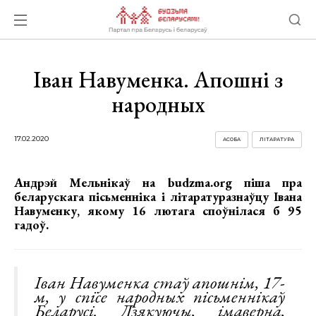
Іван Навуменка. Апошні з
народных
17.02.2020
АСОБА
ЛІТАРАТУРА
Андрэй Мельнікаў на budzma.org піша пра
беларускага пісьменніка і літаратуразнаўцу Івана
Навуменку, якому 16 лютага споўнілася б 95
гадоў.
Іван Навуменка стаў апошнім, 17-
м, у спісе народных пісьменнікаў
Беларусі. Дзякуючы, імаверна,