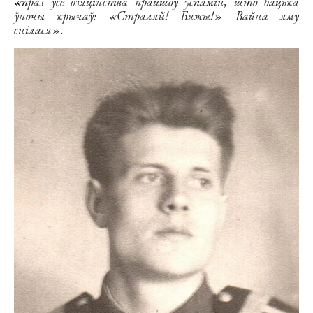
«п
раз усё дзяцінства прайшоў успамін, што бацька
ўночы крычаў: «Страляй! Бяжы!» Вайна яму
снілася».