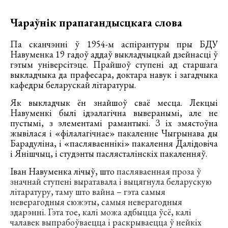
Чараўнік прапагандысцкага слова
Па сканчэнні ў 1954-м аспірантуры пры БДУ
Навуменка 19 гадоў аддаў выкладчыцкай дзейнасці ў
гэтым універсітэце. Прайшоў ступені ад старшага
выкладчыка да прафесара, доктара навук і загадчыка
кафедры беларускай літаратуры.
Як выкладчык ён знайшоў сваё месца. Лекцыі
Навуменкі былі ідэалагічна выверанымі, але не
пустымі, з элементамі рамантыкі. З іх змястоўна
жывілася і «філалагічнае» пакаленне Чыгрынава ды
Барадуліна, і «пасляваеннікі» пакалення Далідовіча
і Янішчыц, і студэнты паслясталінскіх пакаленняў.
Іван Навуменка лічыў, што
пасляваенная проза ў
значнай ступені выратавала і выцягнула беларускую
літаратуру, таму што вайна – гэта самыя
неверагодныя сюжэты, самыя неверагодныя
здарэнні. Гэта тое, калі можа адбыцца ўсё, калі
чалавек выпрабоўваецца і раскрываецца ў нейкіх