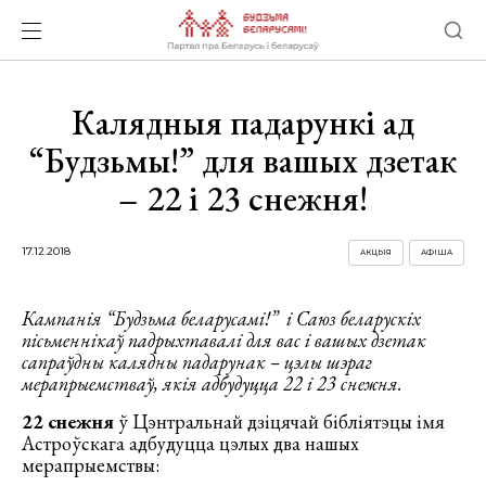
Калядныя падарункі ад
“Будзьмы!” для вашых дзетак
– 22 і 23 снежня!
17.12.2018
АКЦЫЯ
АФІША
Кампанія “Будзьма беларусамі!” і Саюз беларускіх
пісьменнікаў падрыхтавалі для вас і вашых дзетак
сапраўдны калядны падарунак – цэлы шэраг
мерапрыемстваў, якія адбудуцца 22 і 23 снежня.
22 снежня
ў Цэнтральнай дзіцячай бібліятэцы імя
Астроўскага адбудуцца цэлых два нашых
мерапрыемствы: