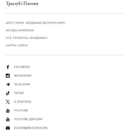
Трызуб і Пагоня
ШТО ТАКОЕ «БУДЗЬМА БЕЛАРУСАМІ!»
АСОБЫ КАМПАНІІ
УСЕ ПРАЕКТЫ «БУДЗЬМА!»
КАРТА САЙТА
FACEBOOK
INSTAGRAM
TELEGRAM
TIKTOK
X (TWITTER)
YOUTUBE
YOUTUBE ДЗЕЦЯМ
RAZAM@BUDZMA.ORG