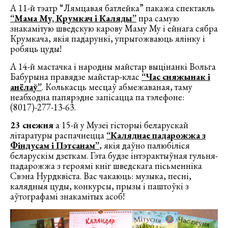
А 11-й тэатр “Лямцавая батлейка” пакажа спектакль
“Мама Му, Крумкач і Каляды”
пра самую
знакамітую шведскую карову Маму Му і ейнага сябра
Крумкача, якія падарункі, упрыгожваюць ялінку і
робяць цуды!
А 14-й мастачка i народны майстар выцiнанкi Вольга
Бабурына правядзе майстар-клас
“Час сняжынак і
анёлаў”
. Колькасць месцаў абмежаваная, таму
неабходна папярэдне запісацца па тэлефоне:
(8017)-277-13-63.
23 снежня
а 15-й у Музеі гісторыі беларускай
літаратуры распачнецца
“Каляднае падарожжа з
Фіндусам і Пэтсанам”
, якія даўно палюбіліся
беларускім дзеткам. Гэта будзе інтэрактыўная гульня-
падарожжа з героямі кніг шведскага пісьменніка
Свэна Нурдквіста. Вас чакаюць: музыка, песні,
калядныя цуды, конкурсы, прызы і паштоўкі з
аўтографамі знакамітых асоб!