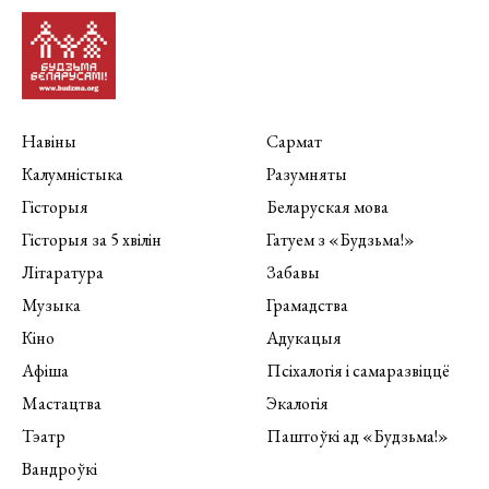
Навіны
Сармат
Калумністыка
Разумняты
Гісторыя
Беларуская мова
Гісторыя за 5 хвілін
Гатуем з «Будзьма!»
Літаратура
Забавы
Музыка
Грамадства
Кіно
Адукацыя
Афіша
Псіхалогія і самаразвіццё
Мастацтва
Экалогія
Тэатр
Паштоўкі ад «Будзьма!»
Вандроўкі