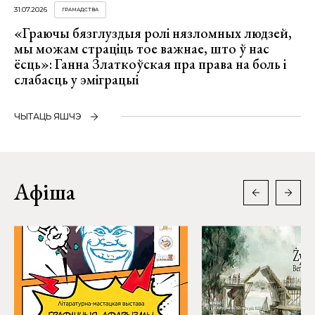
31.07.2026
ГРАМАДСТВА
«Граючы бязглуздыя ролі нязломных людзей,
мы можам страціць тое важнае, што ў нас
ёсць»: Ганна Златкоўская пра права на боль і
слабасць у эміграцыі
ЧЫТАЦЬ ЯШЧЭ
Афіша