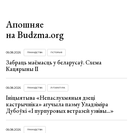
Апошняе
на Budzma.org
06.08.2026
ГРАМАДСТВА
ГІСТОРЫЯ
Забраць маёмасць у беларусаў. Схема
Кацярыны ІІ
06.08.2026
ГРАМАДСТВА
ЛІТАРАТУРА
Ініцыятыва «Непаслухмяныя дзеці
кастрычніка» агучыла паэму Уладзіміра
Дубоўкі «І пурпуровых ветразей узвівы...»
06.08.2026
ГРАМАДСТВА