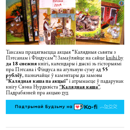
Таксама працягваецца акцыя “Калядныя сьвяты з
Пэтсанам і Фіндусам”! Замаўляйце на сайце
knihi.by
да 18 снежня
кнігі, календары і дыскі зь гісторыямі
пра Пэтсана і Фіндуса на агульную суму ад
55
рублёў
, пазначайце ў камэнтары да замовы
“Калядная каша па акцыі”
і атрымаеце ў падарунак
кнігу Свэна Нурдквіста
“Калядная каша”
.
Падрабязней пра акцыю
тут
.