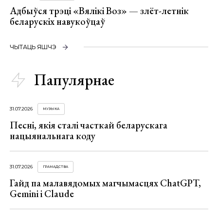
Адбыўся трэці «Вялікі Воз» — злёт-летнік
беларускіх навукоўцаў
ЧЫТАЦЬ ЯШЧЭ
Папулярнае
31.07.2026
МУЗЫКА
Песні, якія сталі часткай беларускага
нацыянальнага коду
31.07.2026
ГРАМАДСТВА
Гайд па малавядомых магчымасцях ChatGPT,
Gemini і Claude