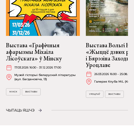
Выстава «Графічныя
Выстава Вольгі На
афарызмы Міхаіла
«Жыццё дзвюх рэк
Лісоўскага» ў Мінску
і Бярэзіна Заходня
Уроцлаве
17.03.2026 16:00 - 31.12.2026 17:00
26.03.2026 16:00 - 25.08.202
Музей гісторыі беларускай літаратуры
(вул. Багдановіча, 13)
Галерэя Клуба MiL (Kościu
МІНСК
ВЫСТАВЫ
УРОЦЛАЎ
ВЫСТАВЫ
ЧЫТАЦЬ ЯШЧЭ