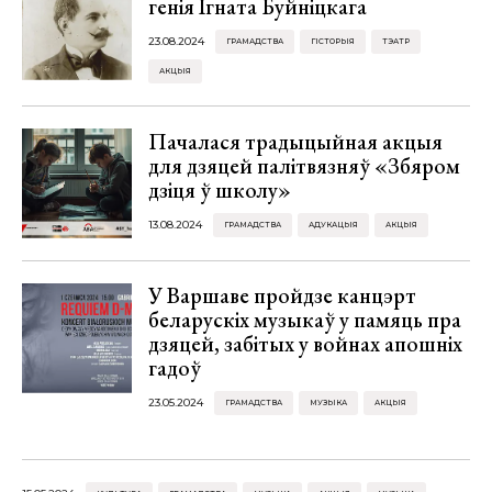
генія Ігната Буйніцкага
23.08.2024
ГРАМАДСТВА
ГІСТОРЫЯ
ТЭАТР
АКЦЫЯ
Пачалася традыцыйная акцыя
для дзяцей палітвязняў «Збяром
дзіця ў школу»
13.08.2024
ГРАМАДСТВА
АДУКАЦЫЯ
АКЦЫЯ
У Варшаве пройдзе канцэрт
беларускіх музыкаў у памяць пра
дзяцей, забітых у войнах апошніх
гадоў
23.05.2024
ГРАМАДСТВА
МУЗЫКА
АКЦЫЯ