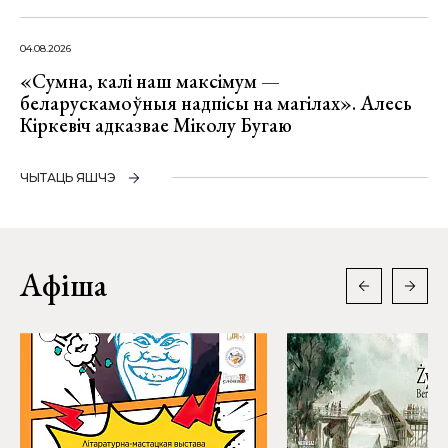
04.08.2026
«Сумна, калі наш максімум —
беларускамоўныя надпісы на магілах». Алесь
Кіркевіч адказвае Міколу Бугаю
ЧЫТАЦЬ ЯШЧЭ
Афіша