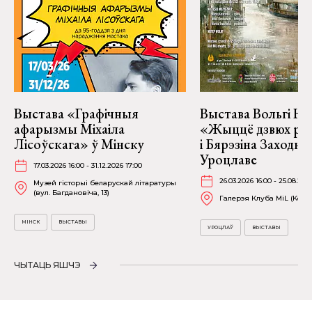
Выстава «Графічныя
Выстава Вольгі На
афарызмы Міхаіла
«Жыццё дзвюх рэк
Лісоўскага» ў Мінску
і Бярэзіна Заходня
Уроцлаве
17.03.2026 16:00 - 31.12.2026 17:00
26.03.2026 16:00 - 25.08.202
Музей гісторыі беларускай літаратуры
(вул. Багдановіча, 13)
Галерэя Клуба MiL (Kościu
МІНСК
ВЫСТАВЫ
УРОЦЛАЎ
ВЫСТАВЫ
ЧЫТАЦЬ ЯШЧЭ