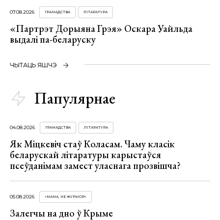
07.08.2026
ГРАМАДСТВА
ЛІТАРАТУРА
«Партрэт Дорыяна Грэя» Оскара Уайльда
выдалі па-беларуску
ЧЫТАЦЬ ЯШЧЭ
Папулярнае
04.08.2026
ГРАМАДСТВА
ЛІТАРАТУРА
Як Міцкевіч стаў Коласам. Чаму класік
беларускай літаратуры карыстаўся
псеўданімам замест уласнага прозвішча?
05.08.2026
«МАМА, НЕ ЖУРЫСЯ!»
Залегчы на дно ў Крыме