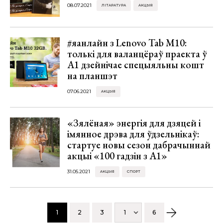
08.07.2021
ЛІТАРАТУРА
АКЦЫЯ
#яанлайн з Lenovo Tab M10:
толькі для валанцёраў праекта ў
А1 дзейнічае спецыяльны кошт
на планшэт
07.06.2021
АКЦЫЯ
«Зялёная» энергія для дзяцей і
імянное дрэва для ўдзельнікаў:
стартуе новы сезон дабрачыннай
акцыі «100 гадзін з А1»
31.05.2021
АКЦЫЯ
СПОРТ
1
2
3
1
6