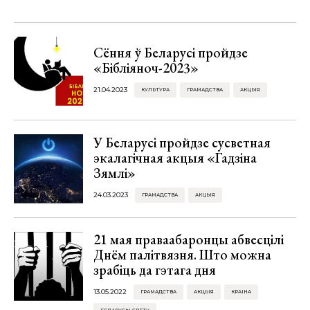
Сёння ў Беларусі пройдзе
«Бібліяноч-2023»
21.04.2023
КУЛЬТУРА
ГРАМАДСТВА
АКЦЫЯ
У Беларусі пройдзе сусветная
экалагічная акцыя «Гадзіна
Зямлі»
24.03.2023
ГРАМАДСТВА
АКЦЫЯ
21 мая праваабаронцы абвесцілі
Днём палітвязня. Што можна
зрабіць да гэтага дня
13.05.2022
ГРАМАДСТВА
АКЦЫЯ
КРАІНА