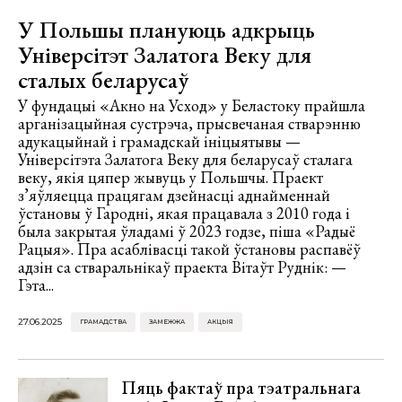
У Польшы плануюць адкрыць
Універсітэт Залатога Веку для
сталых беларусаў
У фундацыі «Акно на Усход» у Беластоку прайшла
арганізацыйная сустрэча, прысвечаная стварэнню
адукацыйнай і грамадскай ініцыятывы —
Універсітэта Залатога Веку для беларусаў сталага
веку, якія цяпер жывуць у Польшчы. Праект
з’яўляецца працягам дзейнасці аднайменнай
ўстановы ў Гародні, якая працавала з 2010 года і
была закрытая ўладамі ў 2023 годзе, піша «Радыё
Рацыя». Пра асаблівасці такой ўстановы распавёў
адзін са стваральнікаў праекта Вітаўт Руднік: —
Гэта...
27.06.2025
ГРАМАДСТВА
ЗАМЕЖЖА
АКЦЫЯ
Пяць фактаў пра тэатральнага