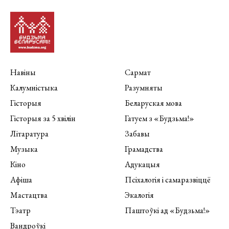
Навіны
Сармат
Калумністыка
Разумняты
Гісторыя
Беларуская мова
Гісторыя за 5 хвілін
Гатуем з «Будзьма!»
Літаратура
Забавы
Музыка
Грамадства
Кіно
Адукацыя
Афіша
Псіхалогія і самаразвіццё
Мастацтва
Экалогія
Тэатр
Паштоўкі ад «Будзьма!»
Вандроўкі