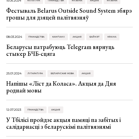
15.05.2024
КУЛЬТУРА
ГРАМАДСТВА
МУЗЫКА
АКЦЫЯ
МУЗЫКА
Фестываль Belarus Outside Sound System збярэ
грошы для дзяцей палітвязняў
08.03.2024
ГРАМАДСТВА
КАМПАНІІ
АКЦЫЯ
БАЙНЭТ
КРАІНА
Беларусы патрабуюць Telegram вярнуць
стыкер БЧБ-сцяга
25.01.2024
ЛІТАРАТУРА
БЕЛАРУСКАЯ МОВА
АКЦЫЯ
Напішы «Ліст да Коласа». Акцыя да Дня
роднай мовы
12.07.2023
ГРАМАДСТВА
АКЦЫЯ
У Тбілісі пройдзе акцыя памяці па забітых і
салідарнасці з беларускімі палітвязнямі