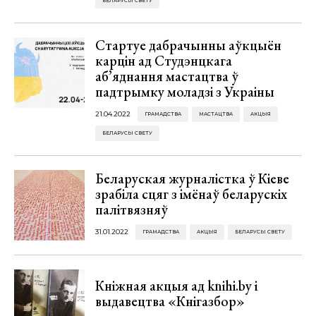
БЕЛАРУСЫ СВЕТУ
Стартуе дабрачынны аўкцыён
карцін ад Студэнцкага
аб’яднання мастацтва ў
падтрымку моладзі з Украіны
21.04.2022
ГРАМАДСТВА
МАСТАЦТВА
АКЦЫЯ
БЕЛАРУСЫ СВЕТУ
Беларуская журналістка ў Кіеве
зрабіла сцяг з імёнаў беларускіх
палітвязняў
31.01.2022
ГРАМАДСТВА
АКЦЫЯ
БЕЛАРУСЫ СВЕТУ
Кніжная акцыя ад knihi.by і
выдавецтва «Кнігазбор»