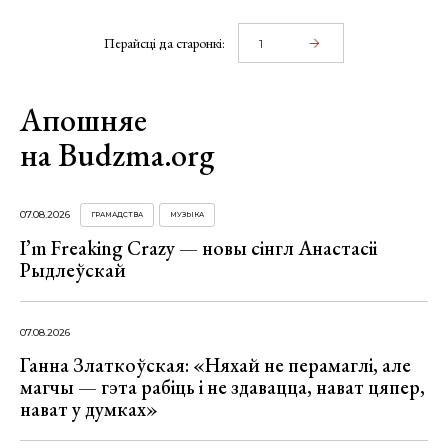
Перайсці да старонкі:
Апошняе
на Budzma.org
07.08.2026
ГРАМАДСТВА
МУЗЫКА
I’m Freaking Crazy — новы сінгл Анастасіі
Рыдлеўскай
07.08.2026
Ганна Златкоўская: «Няхай не перамаглі, але
магчы — гэта рабіць і не здавацца, нават цяпер,
нават у думках»