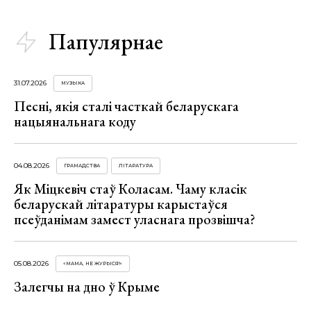
Папулярнае
31.07.2026
МУЗЫКА
Песні, якія сталі часткай беларускага
нацыянальнага коду
04.08.2026
ГРАМАДСТВА
ЛІТАРАТУРА
Як Міцкевіч стаў Коласам. Чаму класік
беларускай літаратуры карыстаўся
псеўданімам замест уласнага прозвішча?
05.08.2026
«МАМА, НЕ ЖУРЫСЯ!»
Залегчы на дно ў Крыме