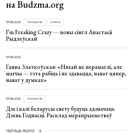
на Budzma.org
07.08.2026
ГРАМАДСТВА
МУЗЫКА
I’m Freaking Crazy — новы сінгл Анастасіі
Рыдлеўскай
07.08.2026
Ганна Златкоўская: «Няхай не перамаглі, але
магчы — гэта рабіць і не здавацца, нават цяпер,
нават у думках»
07.08.2026
ГРАМАДСТВА
Дзе і калі беларусы свету будуць адзначаць
Дзень Годнасці. Расклад мерапрыемстваў
ЧЫТАЦЬ ЯШЧЭ