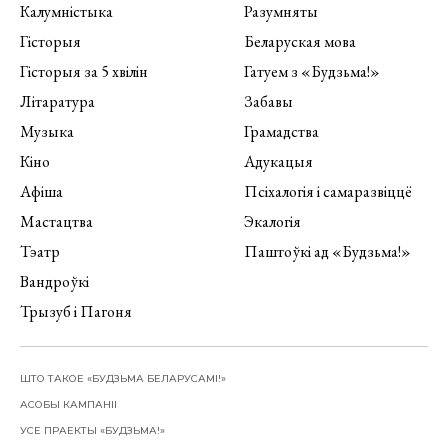
Калумністыка
Разумняты
Гісторыя
Беларуская мова
Гісторыя за 5 хвілін
Гатуем з «Будзьма!»
Літаратура
Забавы
Музыка
Грамадства
Кіно
Адукацыя
Афіша
Псіхалогія і самаразвіццё
Мастацтва
Экалогія
Тэатр
Паштоўкі ад «Будзьма!»
Вандроўкі
Трызуб і Пагоня
ШТО ТАКОЕ «БУДЗЬМА БЕЛАРУСАМІ!»
АСОБЫ КАМПАНІІ
УСЕ ПРАЕКТЫ «БУДЗЬМА!»