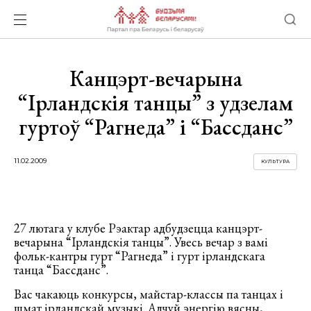
Канцэрт-вечарына
“Ірландскія танцы” з удзелам
гуртоў “Рагнеда” і “Бассданс”
11.02.2009
КУЛЬТУРА
27 лютага у клубе Рэактар адбудзецца канцэрт-
вечарына “Ірландскія танцы”. Увесь вечар з вамі
фольк-кантры гурт “Рагнеда” і гурт ірландскага
танца “Бассданс”.
Вас чакаюць конкурсы, майстар-классы па танцах і
шмат ірландскай музыкі. Адчуй энергію вясны,