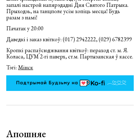
запалі настрой напярэдадні Дня Святого Патрыка.
Прыходзь, на танцполе усім хопіць месца! Будь
разам з намі!
Пачатак у 20:00
Даведкі і заказ квіткоў: (017) 2942222, (029) 6782399
Кропкі распаўсюджвання квіткоў: пераход ст. м. Я.
Коласа, ЦУМ 2-гі паверх, ст.м. Партызанская ў кассе.
Тэгі:
Мінск
Апошняе