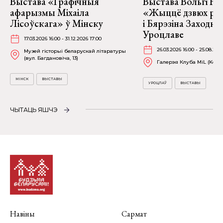
Выстава «Графічныя
Выстава Вольгі На
афарызмы Міхаіла
«Жыццё дзвюх рэк
Лісоўскага» ў Мінску
і Бярэзіна Заходня
Уроцлаве
17.03.2026 16:00 - 31.12.2026 17:00
26.03.2026 16:00 - 25.08.202
Музей гісторыі беларускай літаратуры
(вул. Багдановіча, 13)
Галерэя Клуба MiL (Kościu
МІНСК
ВЫСТАВЫ
УРОЦЛАЎ
ВЫСТАВЫ
ЧЫТАЦЬ ЯШЧЭ
Навіны
Сармат