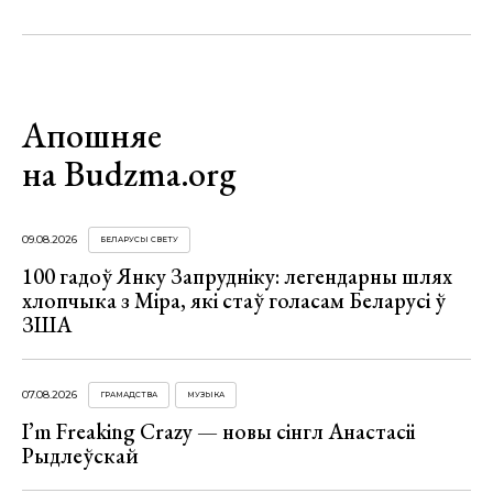
Апошняе
на Budzma.org
09.08.2026
БЕЛАРУСЫ СВЕТУ
100 гадоў Янку Запрудніку: легендарны шлях
хлопчыка з Міра, які стаў голасам Беларусі ў
ЗША
07.08.2026
ГРАМАДСТВА
МУЗЫКА
I’m Freaking Crazy — новы сінгл Анастасіі
Рыдлеўскай