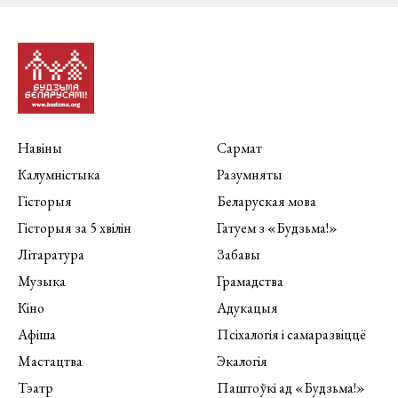
Навіны
Сармат
Калумністыка
Разумняты
Гісторыя
Беларуская мова
Гісторыя за 5 хвілін
Гатуем з «Будзьма!»
Літаратура
Забавы
Музыка
Грамадства
Кіно
Адукацыя
Афіша
Псіхалогія і самаразвіццё
Мастацтва
Экалогія
Тэатр
Паштоўкі ад «Будзьма!»