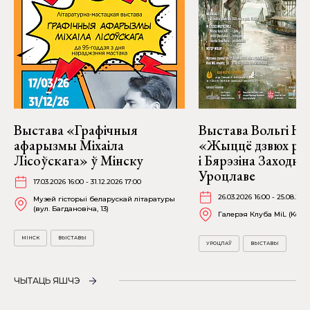
Выстава «Графічныя
Выстава Вольгі На
афарызмы Міхаіла
«Жыццё дзвюх рэк
Лісоўскага» ў Мінску
і Бярэзіна Заходня
Уроцлаве
17.03.2026 16:00 - 31.12.2026 17:00
26.03.2026 16:00 - 25.08.202
Музей гісторыі беларускай літаратуры
(вул. Багдановіча, 13)
Галерэя Клуба MiL (Kościu
МІНСК
ВЫСТАВЫ
УРОЦЛАЎ
ВЫСТАВЫ
ЧЫТАЦЬ ЯШЧЭ