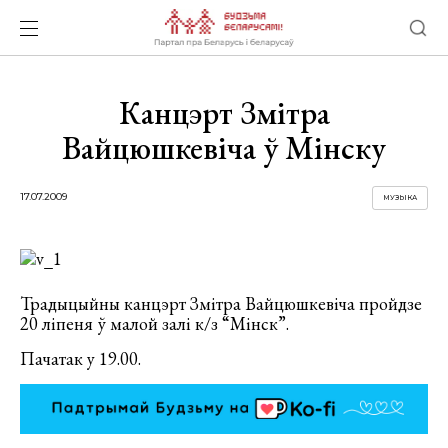
Канцэрт Змітра
Вайцюшкевіча ў Мінску
17.07.2009
МУЗЫКА
Традыцыйны канцэрт Змітра Вайцюшкевіча пройдзе
20 ліпеня ў малой залі к/з “Мінск”.
Пачатак у 19.00.