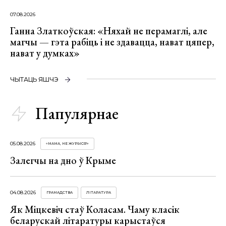
07.08.2026
Ганна Златкоўская: «Няхай не перамаглі, але
магчы — гэта рабіць і не здавацца, нават цяпер,
нават у думках»
ЧЫТАЦЬ ЯШЧЭ
Папулярнае
05.08.2026
«МАМА, НЕ ЖУРЫСЯ!»
Залегчы на дно ў Крыме
04.08.2026
ГРАМАДСТВА
ЛІТАРАТУРА
Як Міцкевіч стаў Коласам. Чаму класік
беларускай літаратуры карыстаўся