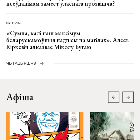
псеўданімам замест уласнага прозвішча?
04.08.2026
«Сумна, калі наш максімум —
беларускамоўныя надпісы на магілах». Алесь
Кіркевіч адказвае Міколу Бугаю
ЧЫТАЦЬ ЯШЧЭ
Афіша