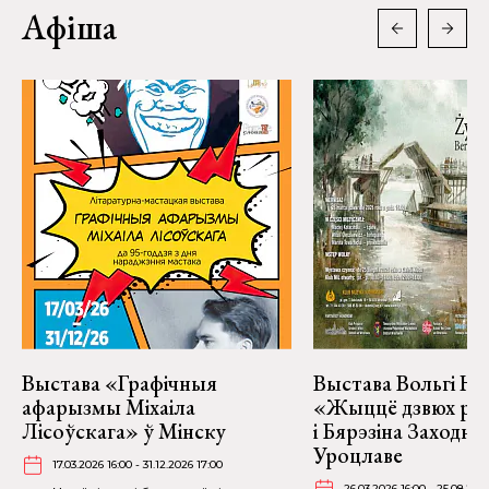
Афіша
Выстава «Графічныя
Выстава Вольгі На
афарызмы Міхаіла
«Жыццё дзвюх рэк
Лісоўскага» ў Мінску
і Бярэзіна Заходня
Уроцлаве
17.03.2026 16:00 - 31.12.2026 17:00
26.03.2026 16:00 - 25.08.202