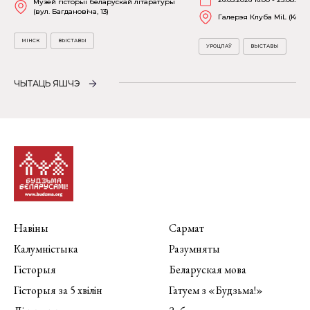
Музей гісторыі беларускай літаратуры
(вул. Багдановіча, 13)
Галерэя Клуба MiL (Kościu
МІНСК
ВЫСТАВЫ
УРОЦЛАЎ
ВЫСТАВЫ
ЧЫТАЦЬ ЯШЧЭ
Навіны
Сармат
Калумністыка
Разумняты
Гісторыя
Беларуская мова
Гісторыя за 5 хвілін
Гатуем з «Будзьма!»