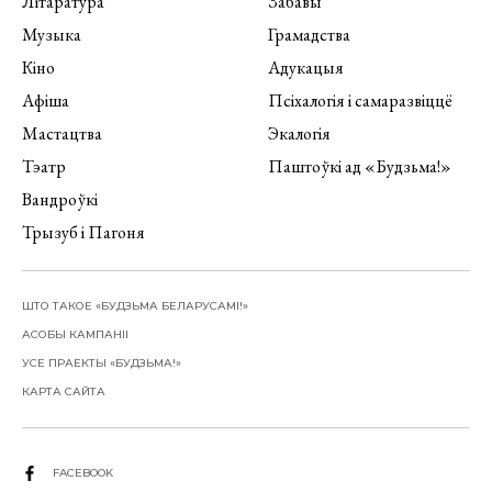
Літаратура
Забавы
Музыка
Грамадства
Кіно
Адукацыя
Афіша
Псіхалогія і самаразвіццё
Мастацтва
Экалогія
Тэатр
Паштоўкі ад «Будзьма!»
Вандроўкі
Трызуб і Пагоня
ШТО ТАКОЕ «БУДЗЬМА БЕЛАРУСАМІ!»
АСОБЫ КАМПАНІІ
УСЕ ПРАЕКТЫ «БУДЗЬМА!»
КАРТА САЙТА
FACEBOOK