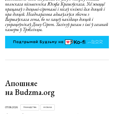
польскага пісьменніка Юзэфа Крашэўскага. Усё жыццё
працаваў з дзецьмі-сіротамі і пісаў кніжкі для дзяцей і
пра дзяцей. Неаднаразова адмаўляўся збегчы з
Варшаўскага гета, бо не хацеў пакідаць дзяцей і
супрацоўнікаў Дому Сірот. Загінуў разам з імі ў газавай
камеры ў Трэблінцы.
Апошняе
на Budzma.org
07.08.2026
ГРАМАДСТВА
МУЗЫКА