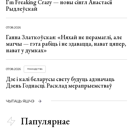
I’m Freaking Crazy — новы сінгл Анастасіі
Рыдлеўскай
07.08.2026
Ганна Златкоўская: «Няхай не перамаглі, але
магчы — гэта рабіць і не здавацца, нават цяпер,
нават у думках»
07.08.2026
ГРАМАДСТВА
Дзе і калі беларусы свету будуць адзначаць
Дзень Годнасці. Расклад мерапрыемстваў
ЧЫТАЦЬ ЯШЧЭ
Папулярнае