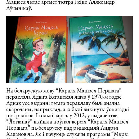
Мацюся чытае артыст тэатра і кіно Аляксандр
Аўчынікаў.
На беларускую мову “Караля Мацюся Першага”
пераклала Ядвіга Бяганская яшчэ ў 1970-м годзе.
Аднак усе выданні гэтага перакладу былі значна
скарочаны, напрыклад, з іх былі выкінуты ўсе згадкі
пра рэлігію. І толькі зараз, у 2012, у выдавецтве
“Логвінаў” выйшла поўная версія “Караля Мацюся
Першага” па-беларуску пад рэдакцыяй Андрэя
Хадановіча. Яе і пачуюць слухачы праграмы “Мэры