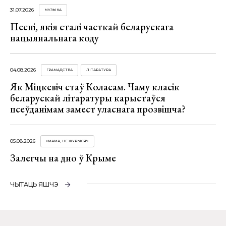
31.07.2026
МУЗЫКА
Песні, якія сталі часткай беларускага
нацыянальнага коду
04.08.2026
ГРАМАДСТВА
ЛІТАРАТУРА
Як Міцкевіч стаў Коласам. Чаму класік
беларускай літаратуры карыстаўся
псеўданімам замест уласнага прозвішча?
05.08.2026
«МАМА, НЕ ЖУРЫСЯ!»
Залегчы на дно ў Крыме
ЧЫТАЦЬ ЯШЧЭ