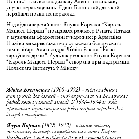
Попінс” з ласкавага дазволу Алены Бяганскай,
унучкі перакладчыцы Ядвігі Бяганскай, да якой
перайшлі правы на пераклад.
Над аўдыяверсіяй кнігі Януша Корчака “Кароль
Мацюсь Першы” працавала рэжысёр Рэната Патака.
У музычным афармленні гукарэжысёр Хрысціна
Шаліна выкарыстала твор сучаснага беларускага
кампазітара Аляксандра Літвіноўскага “Казкі
чароўнага дрэва”. Аўдыяверсія кнігі Януша Корчака
“Кароль Мацюсь Першы” створана пры падтрымцы
Польскага Інстытута ў Мінску.
Ядвіга Бяганская
(1908–1992) – перакладчык і
аўтар кніг для дзяцей – зноў вярнулася на Беларускае
радыё, хоць і ў іншай якасці. У 1956–1964 гг. яна
працавала тут старшым рэдактарам перадач для
дзяцей і юнацтва.
Януш Корчак
(1878–1942) – вядомы педагог,
пісьменнік, доктар, сапраўднае імя якога Генрых
Гольдшміт. Свой псеўданім ён узяў з твораў іншага