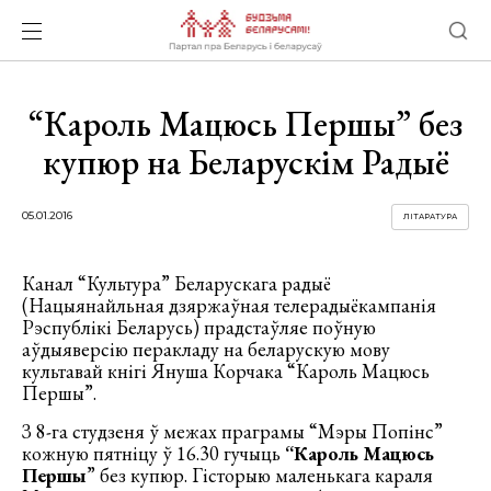
“Кароль Мацюсь Першы” без
купюр на Беларускім Радыё
05.01.2016
ЛІТАРАТУРА
Канал “Культура” Беларускага радыё
(Нацыянайльная дзяржаўная телерадыёкампанія
Рэспублікі Беларусь) прадстаўляе поўную
аўдыяверсію перакладу на беларускую мову
культавай кнігі Януша Корчака “Кароль Мацюсь
Першы”.
З 8-га студзеня ў межах праграмы “Мэры Попінс”
кожную пятніцу ў 16.30 гучыць
“Кароль Мацюсь
Першы
” без купюр. Гісторыю маленькага караля