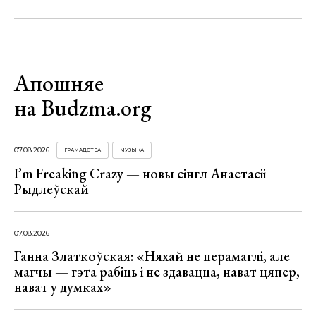
Апошняе
на Budzma.org
07.08.2026
ГРАМАДСТВА
МУЗЫКА
I’m Freaking Crazy — новы сінгл Анастасіі
Рыдлеўскай
07.08.2026
Ганна Златкоўская: «Няхай не перамаглі, але
магчы — гэта рабіць і не здавацца, нават цяпер,
нават у думках»