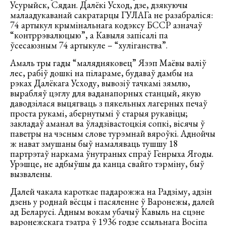
Усурыйск, Сядан. Далёкі Усход, дзе, дзякуючы
малаадукаванай сакратарцы ГУЛАГа не разабраліся:
74 артыкул крымінальнага кодэксу БССР азначаў
“контррэвалюцыю”, а Кавыля запісалі па
ўсесаюзным 74 артыкуле – “хуліганства”.
Амаль тры гады “малядняковец” Язэп Маёвы валіў
лес, рабіў дошкі на пілараме, будаваў дамбы на
рэках Далёкага Усходу, вывозіў тачкамі зямлю,
вырабляў цэглу для ваданапорных станцый, якую
даводзілася выцягваць з пякельных лагерных печаў
проста рукамі, абернутымі ў старыя рукавіцы;
закладаў аманал ва ўладзівастоцкія сопкі, вісячы ў
паветры на чэсным слове турэмнай вяроўкі. Аднойчы
ж нават змушаны быў намаляваць тушшу 18
партрэтаў наркама ўнутраных спраў Генрыха Ягоды.
Урэшце, не адбыўшы да канца свайго тэрміну, быў
вызвалены.
Далей чакала кароткае падарожжа на Радзіму, адзін
дзень у роднай вёсцы і пасяленне ў Варонежы, далей
ад Беларусі. Адным вокам убачыў Кавыль на сцэне
варонежскага тэатра ў 1936 годзе ссыльнага Восіпа