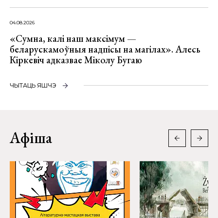
04.08.2026
«Сумна, калі наш максімум —
беларускамоўныя надпісы на магілах». Алесь
Кіркевіч адказвае Міколу Бугаю
ЧЫТАЦЬ ЯШЧЭ
Афіша