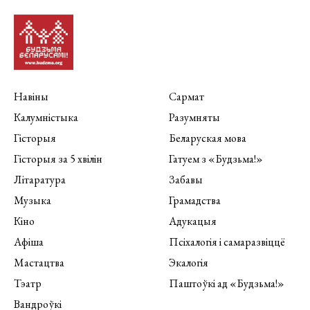
Навіны
Сармат
Калумністыка
Разумняты
Гісторыя
Беларуская мова
Гісторыя за 5 хвілін
Гатуем з «Будзьма!»
Літаратура
Забавы
Музыка
Грамадства
Кіно
Адукацыя
Афіша
Псіхалогія і самаразвіццё
Мастацтва
Экалогія
Тэатр
Паштоўкі ад «Будзьма!»
Вандроўкі