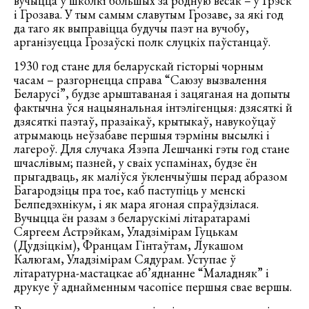
вучыцца ў школкі большых за родную вёсак – у Грэск
і Грозава. У тым самым славутым Грозаве, за які год
да таго як выправіцца будучы паэт на вучобу,
арганізуецца Грозаўскі полк слуцкіх паўстанцаў.
1930 год стане для беларускай гісторыі чорным
часам – разгорнецца справа “Саюзу вызвалення
Беларусі”, будзе арыштаваная і зацяганая на допыты
фактычна ўся нацыянальная інтэлігенцыя: дзясяткі й
дзясяткі паэтаў, празаікаў, крытыкаў, навукоўцаў
атрымаюць неўзабаве першыя тэрміны высылкі і
лагероў. Для случака Язэпа Лешчанкі гэты год стане
шчаслівым; пазней, у сваіх успамінах, будзе ён
прыгадваць, як маліўся ўкленчыўшы перад абразом
Багародзіцы пра тое, каб паступіць у менскі
Белпедэхнікум, і як мара ягоная спраўдзілася.
Вучыцца ён разам з беларускімі літаратарамі
Сяргеем Астрэйкам, Уладзімірам Гуцькам
(Дудзіцкім), Францам Гінтаўтам, Лукашом
Калюгам, Уладзімірам Сядурам. Уступае ў
літаратурна-мастацкае аб’яднанне “Маладняк” і
друкуе ў аднайменным часопісе першыя свае вершы.