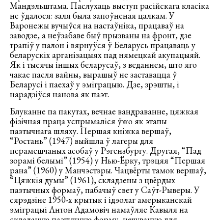
Мандэльштама. Паслухаць выступ расійскага класіка
не ўдалося: заля была запоўненая цалкам. У
Варонежы вучыўся на настаўніка, працаваў на
заводзе, а неўзабаве быў прызваны на фронт, дзе
трапіў у палон і вярнуўся ў Беларусь працаваць у
беларускіх арганізацыях пад нямецкай акупацыяй.
Як і тысячы іншых беларусаў, з веданнем, што яго
чакае пасля вайны, вырашыў не заставацца ў
Беларусі і паехаў у эміграцыю. Дзе, зрэшты, і
нарадзіўся нанова як паэт.
Блуканне па пакутах, вечнае вандраванне, цяжкая
фізічная праца успрымаліся ўжо як этапы
паэтычнага шляху. Першая кніжка вершаў,
“Ростань” (1947) выйшла ў лагеры для
перамешчаных асобаў у Рэгензбургу. Другая, “Пад
зорамі белымі” (1954) у Нью-Ёрку, трэцяя “Першая
рана” (1960) у Манчэстэры. Чацвёрты тамок вершаў,
“Цяжкія думы” (1961), складзены з цвёрдых
паэтычных формаў, пабачыў свет у Саўт-Рыверы. У
сярэдзіне 1950-х крытык і ідэолаг амерыканскай
эміграцыі Антон Адамовіч намаўляе Кавыля на
складаную паэтычную форму, нечуваную для