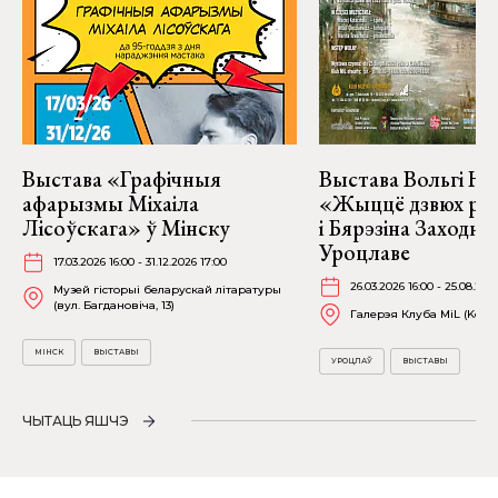
Выстава «Графічныя
Выстава Вольгі На
афарызмы Міхаіла
«Жыццё дзвюх рэк
Лісоўскага» ў Мінску
і Бярэзіна Заходня
Уроцлаве
17.03.2026 16:00 - 31.12.2026 17:00
26.03.2026 16:00 - 25.08.202
Музей гісторыі беларускай літаратуры
(вул. Багдановіча, 13)
Галерэя Клуба MiL (Kościu
МІНСК
ВЫСТАВЫ
УРОЦЛАЎ
ВЫСТАВЫ
ЧЫТАЦЬ ЯШЧЭ