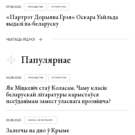
07.08.2026
ГРАМАДСТВА
ЛІТАРАТУРА
«Партрэт Дорыяна Грэя» Оскара Уайльда
выдалі па-беларуску
ЧЫТАЦЬ ЯШЧЭ
Папулярнае
04.08.2026
ГРАМАДСТВА
ЛІТАРАТУРА
Як Міцкевіч стаў Коласам. Чаму класік
беларускай літаратуры карыстаўся
псеўданімам замест уласнага прозвішча?
05.08.2026
«МАМА, НЕ ЖУРЫСЯ!»
Залегчы на дно ў Крыме