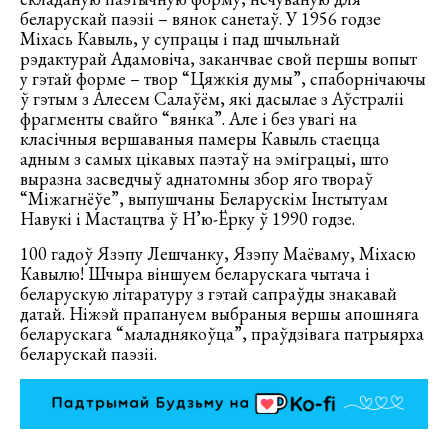
беларускай паэзіі – вянок санетаў. У 1956 годзе
Міхась Кавыль, у супрацы і пад шчыльнай
рэдактурай Адамовіча, заканчвае свой першы вопыт
у гэтай форме – твор “Цяжкія думы”, спаборнічаючы
ў гэтым з Алесем Салаўём, які дасылае з Аўстраліі
фрагменты свайго “вянка”. Але і без увагі на
класічныя вершаваныя памеры Кавыль стаецца
адным з самых цікавых паэтаў на эміграцыі, што
выразна засведчыў аднатомны збор яго твораў
“Міжагнёўе”, выпушчаны Беларускім Інстытуам
Навукі і Мастацтва ў Н’ю-Ёрку ў 1990 годзе.
100 гадоў Язэпу Лешчанку, Язэпу Маёваму, Міхасю
Кавылю! Шчыра віншуем беларускага чытача і
беларускую літаратуру з гэтай сапраўды знакавай
датай. Ніжэй прапануем выбраныя вершы апошняга
беларускага “маладнякоўца”, праўдзівага патрыярха
беларускай паэзіі.