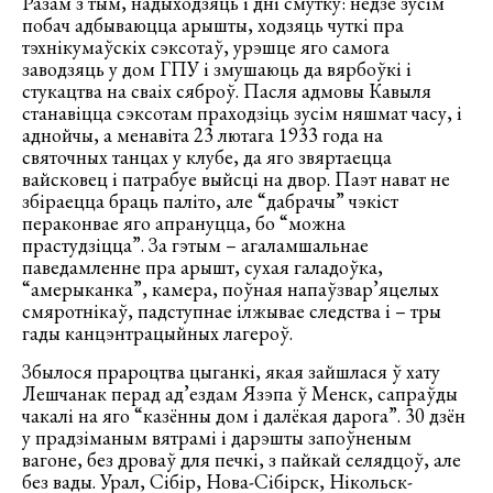
Разам з тым, надыходзяць і дні смутку: недзе зусім
побач адбываюцца арышты, ходзяць чуткі пра
тэхнікумаўскіх сэксотаў, урэшце яго самога
заводзяць у дом ГПУ і змушаюць да вярбоўкі і
стукацтва на сваіх сяброў. Пасля адмовы Кавыля
станавіцца сэксотам праходзіць зусім няшмат часу, і
аднойчы, а менавіта 23 лютага 1933 года на
святочных танцах у клубе, да яго звяртаецца
вайсковец і патрабуе выйсці на двор. Паэт нават не
збіраецца браць паліто, але “дабрачы” чэкіст
пераконвае яго апрануцца, бо “можна
прастудзіцца”. За гэтым – агаламшальнае
паведамленне пра арышт, сухая галадоўка,
“амерыканка”, камера, поўная напаўзвар’яцелых
смяротнікаў, падступнае ілжывае следства і – тры
гады канцэнтрацыйных лагероў.
Збылося прароцтва цыганкі, якая зайшлася ў хату
Лешчанак перад ад’ездам Язэпа ў Менск, сапраўды
чакалі на яго “казённы дом і далёкая дарога”. 30 дзён
у прадзіманым вятрамі і дарэшты запоўненым
вагоне, без дроваў для печкі, з пайкай селядцоў, але
без вады. Урал, Сібір, Нова-Сібірск, Нікольск-