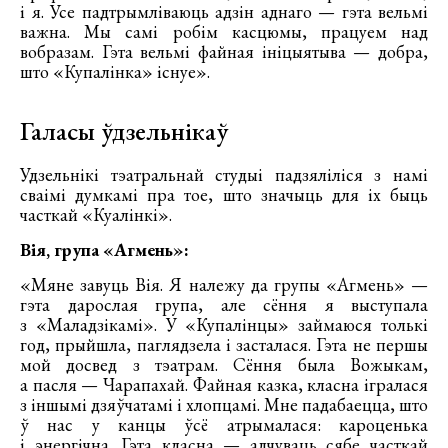
і я. Усе падтрымліваюць адзін аднаго — гэта вельмі
важна. Мы самі робім касцюмы, працуем над
вобразам. Гэта вельмі файная ініцыятыва — добра,
што «Купалінка» існуе».
Галасы ўдзельнікаў
Удзельнікі тэатральнай студыі падзяліліся з намі
сваімі думкамі пра тое, што значыць для іх быць
часткай «Куалінкі».
Вія, група «Агмень»:
«Мяне завуць Вія. Я належу да групы «Агмень» —
гэта дарослая група, але сёння я выступала
з «Маладзікамі». У «Купалінцы» займаюся толькі
год, прыйшла, паглядзела і засталася. Гэта не першы
мой досвед з тэатрам. Сёння была Вожыкам,
а пасля — Чарапахай. Файная казка, класна ігралася
з іншымі дзяўчатамі і хлопцамі. Мне падабаецца, што
ў нас у канцы ўсё атрымалася: кароценька
і энергічна. Гэта класна — адчуваць сябе часткай