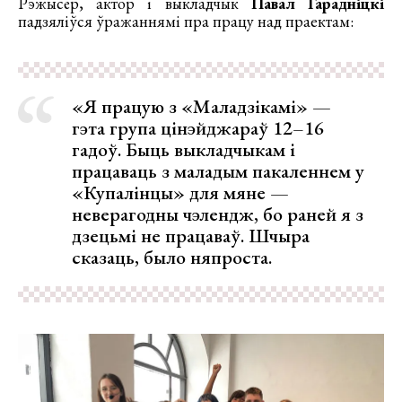
Рэжысёр, актор і выкладчык
Павал Гарадніцкі
падзяліўся ўражаннямі пра працу над праектам:
«Я працую з «Маладзікамі» —
гэта група цінэйджараў 12–16
гадоў. Быць выкладчыкам і
працаваць з маладым пакаленнем у
«Купалінцы» для мяне —
неверагодны чэлендж, бо раней я з
дзецьмі не працаваў. Шчыра
сказаць, было няпроста.