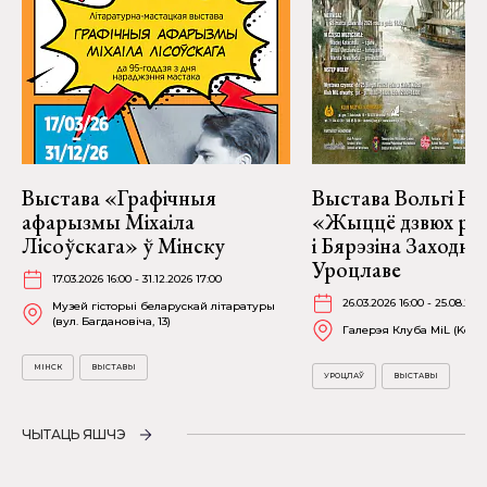
Выстава «Графічныя
Выстава Вольгі На
афарызмы Міхаіла
«Жыццё дзвюх рэк
Лісоўскага» ў Мінску
і Бярэзіна Заходня
Уроцлаве
17.03.2026 16:00 - 31.12.2026 17:00
26.03.2026 16:00 - 25.08.202
Музей гісторыі беларускай літаратуры
(вул. Багдановіча, 13)
Галерэя Клуба MiL (Kościu
МІНСК
ВЫСТАВЫ
УРОЦЛАЎ
ВЫСТАВЫ
ЧЫТАЦЬ ЯШЧЭ