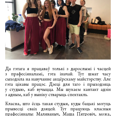
Да гэтага я працаваў толькі з дарослымі і часцей
з прафесіяналамі, гэта іначай. Тут шмат часу
сыходзіла на навучанне акцёрскаму майстэрству. Але
гэта цікавы працэс. Дзеці для таго і прыходзяць
у студыю, каб вучыцца. Мы шукаем кантакт адзін
з адным, каб у выніку стварыць спектакль.
Класна, што ёсць такая студыя, куды бацькі могуць
прывесці сваіх дзяцей. Тут працуюць класныя
прафесіяналы: Маляваныч, Маша Пятровіч, можа,