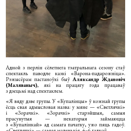
Адной з перлін сёлетнега тэатральнага сезону стаў
спектакль паводле казкі «Варона-падарожніца».
Рэжысёрам пастаноўкі быў
Аляксандр Ждановіч
(Маляваныч)
, які на працягу года працаваў
з дзецьмі над спектаклем.
«Я вяду дзве групы. У «Купалінцы» ў кожнай групы
ёсць свая адмысловая назва: у мяне — «Светлячкі»
і «Зорачкі». «Зорачкі» старэйшыя, самыя
прасунутыя — некаторыя займаюцца
з «Купалінкай» ад самага пачатку, ужо пяць гадоў.
«Светлячкі» — самыя маленькія, 4–6 гадкоў.