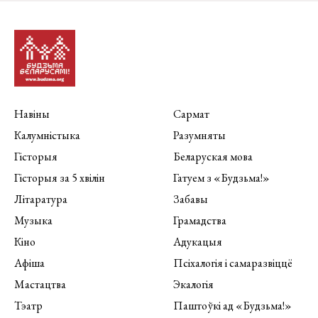
Навіны
Сармат
Калумністыка
Разумняты
Гісторыя
Беларуская мова
Гісторыя за 5 хвілін
Гатуем з «Будзьма!»
Літаратура
Забавы
Музыка
Грамадства
Кіно
Адукацыя
Афіша
Псіхалогія і самаразвіццё
Мастацтва
Экалогія
Тэатр
Паштоўкі ад «Будзьма!»