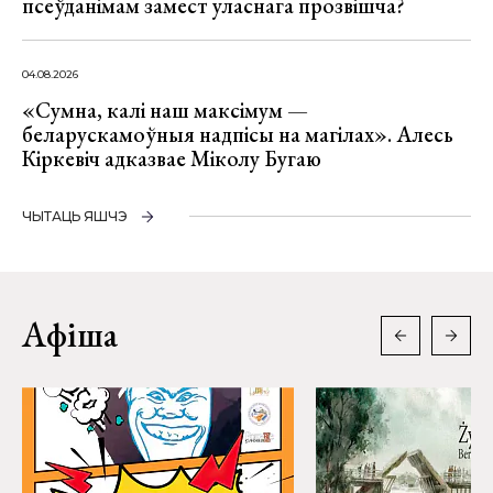
псеўданімам замест уласнага прозвішча?
04.08.2026
«Сумна, калі наш максімум —
беларускамоўныя надпісы на магілах». Алесь
Кіркевіч адказвае Міколу Бугаю
ЧЫТАЦЬ ЯШЧЭ
Афіша