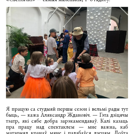
Я працую са студыяй першы сезон і вельмі рады тут
быць, — кажа Аляксандр Ждановіч. — Гэта дзіцячы
тэатр, які сябе добра зарэкамендаваў. Калі казаць
пра працу над спектаклем — мне важна, каб
матэрыял кранаў мяне і падабаўся дзецям. Доўга