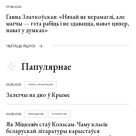
07.08.2026
Ганна Златкоўская: «Няхай не перамаглі, але
магчы — гэта рабіць і не здавацца, нават цяпер,
нават у думках»
ЧЫТАЦЬ ЯШЧЭ
Папулярнае
05.08.2026
«МАМА, НЕ ЖУРЫСЯ!»
Залегчы на дно ў Крыме
04.08.2026
ГРАМАДСТВА
ЛІТАРАТУРА
Як Міцкевіч стаў Коласам. Чаму класік
беларускай літаратуры карыстаўся