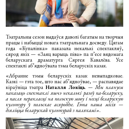
Тэатральны сезон выдаўся даволі багатым на творчыя
працы і набыццё новага тэатральнага досведу. Цягам
года «Купалінка» паказала некалькі спектакляў,
сярод якіх — «Заяц варыць піва» па п’есе вядомага
беларускага драматурга Сяргея Кавалёва. Усе
спектаклі аб’ядноўвала тэма беларускіх казак.
«Абранне тэмы беларускіх казак невыпадковае.
Казкі — гэта тое, што нас аб’ядноўвае, — распавядае
кіраўніца тэатра
Наталля Локіць
.
— Мы плануем
паказаць спектаклі яшчэ некалькі разоў па-беларуску,
а пасля перакласці на польскую мову і несці беларускую
культуру ў польскае асяроддзе. Гэта наша місія —
дзяліцца беларускай культурай з палякамі»
.