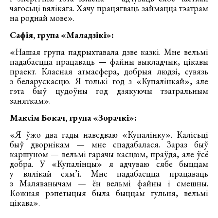
чагосьці вялікага. Хачу працягваць займацца тэатрам
на роднай мове».
Сафія, група «Маладзікі»:
«Нашая група падрыхтавала дзве казкі. Мне вельмі
падабаецца працаваць — файны выкладчык, цікавы
праект. Класная атмасфера, добрыя людзі, сувязь
з беларускасцю. Я толькі год з «Купалінкай», але
гэта быў цудоўны год дзякуючы тэатральным
заняткам».
Максім Бокач, група «Зорачкі»:
«Я ўжо два гады наведваю «Купалінку». Калісьці
быў дворнікам — мне спадабалася. Зараз быў
каршуном — вельмі гарачы касцюм, праўда, але ўсё
добра. У «Купалінцы» я адчуваю сябе быццам
у вялікай сям’і. Мне падабаецца працаваць
з Маляванычам — ён вельмі файны і смешны.
Кожная рэпетыцыя была быццам гульня, вельмі
цікава».