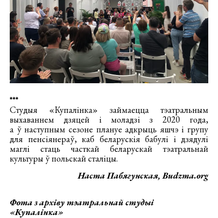
***
Студыя «Купалінка» займаецца тэатральным
выхаваннем дзяцей і моладзі з 2020 года,
а ў наступным сезоне плануе адкрыць яшчэ і групу
для пенсіянераў, каб беларускія бабулі і дзядулі
маглі стаць часткай беларускай тэатральнай
культуры ў польскай сталіцы.
Наста Пабягунская, Budzma.org
Фота з архіву тэатральнай студыі
«Купалінка»