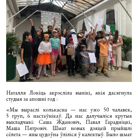
Наталля Локіць акрэсліла вынікі, якія дасягнула
студыя за апошні год :
«Мы выраслі колькасна — нас ужо 50 чалавек,
5 груп, 6 настаўнікаў. Да нас далучыліся крутыя
выкладчыкі: Саша Ждановіч, Павал Гарадніцкі,
Маша Пятровіч. Шмат новых дзяцей прыйшлі
сёлета — яны цудоўна ўліліся ў калектыў. Было шмат