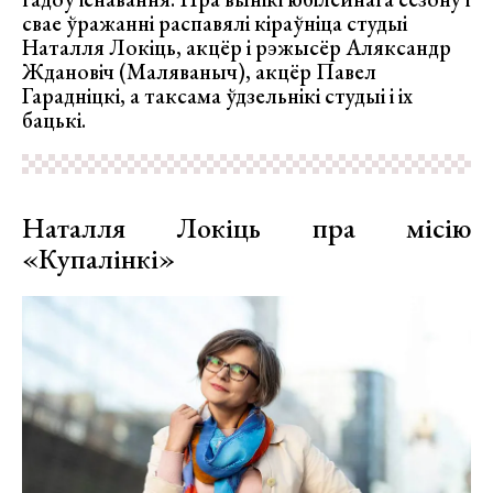
свае ўражанні распавялі кіраўніца студыі
Наталля Локіць, акцёр і рэжысёр Аляксандр
Ждановіч (Маляваныч), акцёр Павел
Гарадніцкі, а таксама ўдзельнікі студыі і іх
бацькі.
Наталля Локіць пра місію
«Купалінкі»