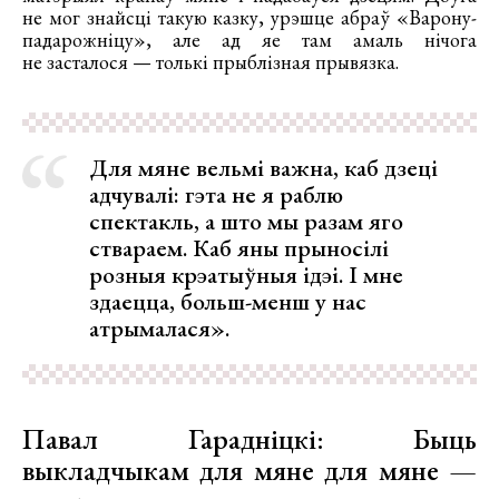
не мог знайсці такую казку, урэшце абраў «Варону-
падарожніцу», але ад яе там амаль нічога
не засталося — толькі прыблізная прывязка.
Для мяне вельмі важна, каб дзеці
адчувалі: гэта не я раблю
спектакль, а што мы разам яго
ствараем. Каб яны прыносілі
розныя крэатыўныя ідэі. І мне
здаецца, больш-менш у нас
атрымалася».
Павал Гарадніцкі: Быць
выкладчыкам для мяне для мяне —