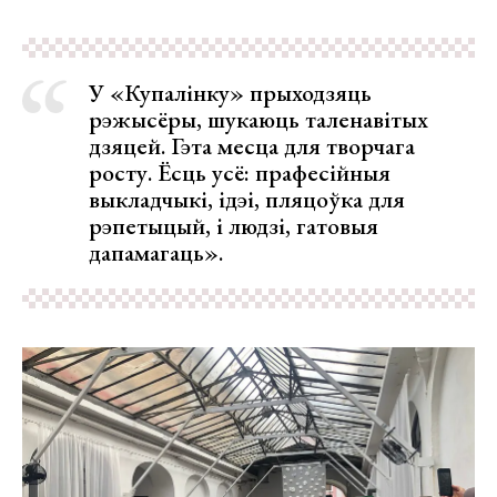
У «Купалінку» прыходзяць
рэжысёры, шукаюць таленавітых
дзяцей. Гэта месца для творчага
росту. Ёсць усё: прафесійныя
выкладчыкі, ідэі, пляцоўка для
рэпетыцый, і людзі, гатовыя
дапамагаць».