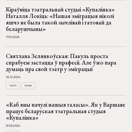
Кіраўніца тэатральнай студыі «Купалінка»
Наталля Локіць: «Нашая эміграцыя ніколі
яшчэ не была такой зычлівай і гатовай да
беларушчыны»
17.01.2025
Святлана Зелянкоўская: Пакуль проста
спрабуем застацца ў прафесіі. Але ўжо пара
думаць пра свой тэатр у эміграцыі
26.12.2024
ТЭАТР
АСОБА
«Каб яны пачулі нашыя галасы». Як у Варшаве
працуе беларуская тэатральная студыя
«Купалінка»
31.03.2024