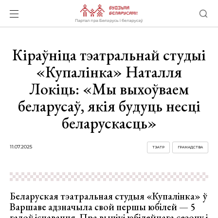
Кіраўніца тэатральнай студыі
«Купалінка» Наталля
Локіць: «Мы выхоўваем
беларусаў, якія будуць несці
беларускасць»
11.07.2025
ТЭАТР
ГРАМАДСТВА
Беларуская тэатральная студыя «Купалінка» ў
Варшаве адзначыла свой першы юбілей — 5
гадоў існавання. Пра вынікі юбілейнага сезону і