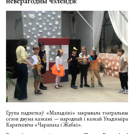
неверагодны чэлендж
Група падлеткаў «Маладзікі» закрывала тэатральны
сезон двума казкамі — народнай і казкай Уладзіміра
Караткевіча «Чарапаха і Жабкі».