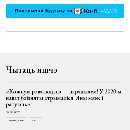
Чытаць яшчэ
«Кожную рэвалюцыю — нараджаем! У 2020-м
нават блізняты атрымаліся. Яны мяне і
ратуюць»
02.05.2025
ГРАМАДСТВА
ТЭАТР