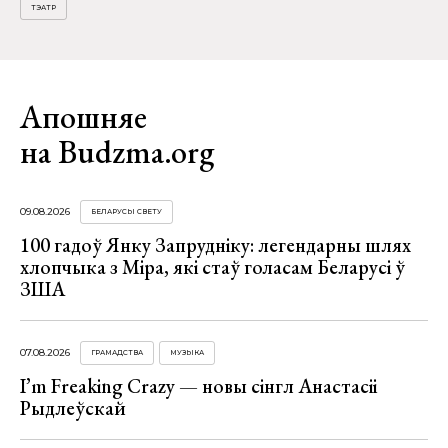
ТЭАТР
Апошняе
на Budzma.org
09.08.2026
БЕЛАРУСЫ СВЕТУ
100 гадоў Янку Запрудніку: легендарны шлях
хлопчыка з Міра, які стаў голасам Беларусі ў
ЗША
07.08.2026
ГРАМАДСТВА
МУЗЫКА
I’m Freaking Crazy — новы сінгл Анастасіі
Рыдлеўскай