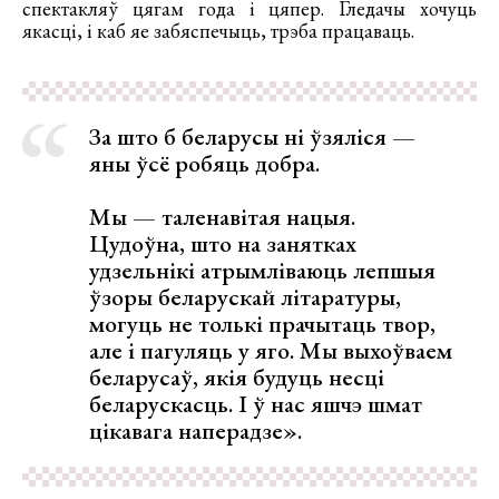
спектакляў цягам года і цяпер. Гледачы хочуць
якасці, і каб яе забяспечыць, трэба працаваць.
За што б беларусы ні ўзяліся —
яны ўсё робяць добра.
Мы — таленавітая нацыя.
Цудоўна, што на занятках
удзельнікі атрымліваюць лепшыя
ўзоры беларускай літаратуры,
могуць не толькі прачытаць твор,
але і пагуляць у яго. Мы выхоўваем
беларусаў, якія будуць несці
беларускасць. І ў нас яшчэ шмат
цікавага наперадзе».