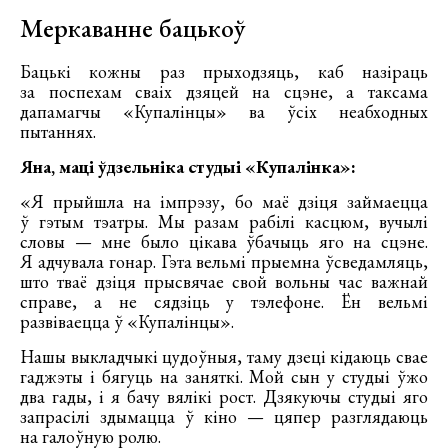
Меркаванне бацькоў
Бацькі кожны раз прыходзяць, каб назіраць
за поспехам сваіх дзяцей на сцэне, а таксама
дапамагчы «Купалінцы» ва ўсіх неабходных
пытаннях.
Яна, маці ўдзельніка студыі «Купалінка»:
«Я прыйшла на імпрэзу, бо маё дзіця займаецца
ў гэтым тэатры. Мы разам рабілі касцюм, вучылі
словы — мне было цікава ўбачыць яго на сцэне.
Я адчувала гонар. Гэта вельмі прыемна ўсведамляць,
што тваё дзіця прысвячае свой вольны час важнай
справе, а не сядзіць у тэлефоне. Ён вельмі
развіваецца ў «Купалінцы».
Нашы выкладчыкі цудоўныя, таму дзеці кідаюць свае
гаджэты і бягуць на заняткі. Мой сын у студыі ўжо
два гады, і я бачу вялікі рост. Дзякуючы студыі яго
запрасілі здымацца ў кіно — цяпер разглядаюць
на галоўную ролю.