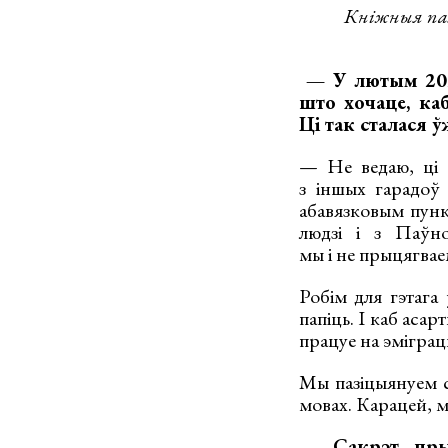
Кніжныя пал
— У лютым 2024
што хочаце, каб
Ці так сталася ў
— Не ведаю, ці с
з іншых гарадоў
абавязковым пунк
людзі і з Паўно
мы і не прыцягваем
Робім для гэтага
папіць. І каб аса
працуе на эміграцы
Мы пазіцыянуем с
мовах. Карацей, м
— Сакрэт прыц