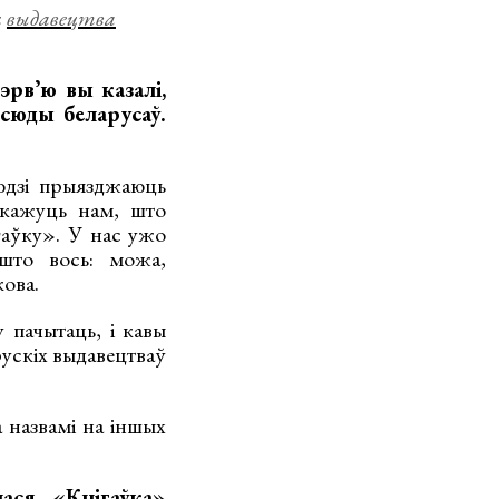
а
выдавецтва
рвʼю вы казалі,
 сюды беларусаў.
людзі прыязджаюць
 кажуць нам, што
гаўку». У нас ужо
 што вось: можа,
кова.
 пачытаць, і кавы
рускіх выдавецтваў
 назвамі на іншых
ася «Кнігаўка»