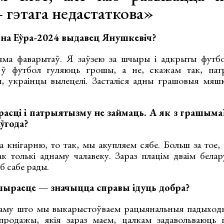
 гэтага недастаткова»
е на Еўра-2024 выдавец Янушкевіч?
ма фаварытаў. Я заўзею за шчыры і адкрыты футбо
і ў футбол гуляюць грошы, а не, скажам так, патр
ы, украінцы вылецелі. Засталіся адны грашовыя мяшк
сці і патрыятызму не займаць. А як з грашыма?
ўгода?
а кнігарню, то так, мы акупляем сябе. Больш за тое,
ак толькі аднаму чалавеку. Зараз плацім дваім белар
б сабе рады.
шыраеце — значыцца справы ідуць добра?
аму што мы выкарыстоўваем рацыянальныя падыходы.
 продажы, якія зараз маем, цалкам задавольваюць 