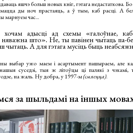
ыдаваць яшчэ больш новых кніг, гэтага недастаткова. Бо
мацца ды ноч прастаяць, а ў тым, каб расці. А бе
ы марнуем час...
 хочам адысці ад схемы «галоўнае, каб
і няважна што». Не, ты павінен чытаць па-бе
ш чытаць. А для гэтага мусіць быць неабсяж
ны выбар ужо маем і асартымент пашыраем, але кал
ашыя суседзі, тыя ж літоўцы ці палякі з чэхамі, 
годзе, на жаль. Ну добра, у 1997-м
(смяецца)
.
мся за шыльдамі на іншых мова