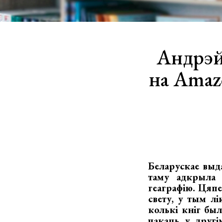
Андрэй
на Amaz
Беларускае
выд
таму адкрыла 
геаграфію. Цяп
свету, у тым лі
колькі кніг был
чакаць у другі