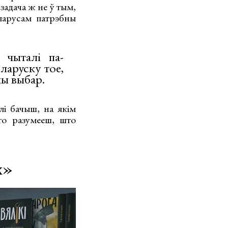
 задача ж не ў тым,
ларусам патрэбны
 чыталі па-
ларуску тое,
ны выбар.
і бачыш, на якім
то разумееш, што
х»