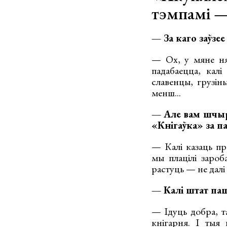
тэмпамі —
— За каго заўзе
— Ох, у мяне ня
падабаецца, кал
славенцы, грузін
менш...
— Але вам шчыра
«Кнігаўка» за па
— Калі казаць пр
мы плацілі зароб
растуць — не далі 
— Калі штат па
— Ідуць добра, т
кнігарня. І тыя