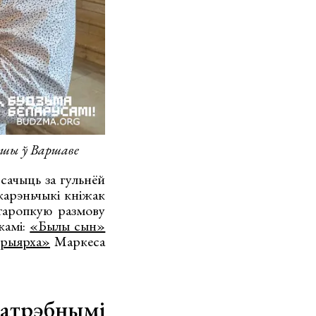
ашы ў Варшаве
сачыць за гульнёй
карэньчыкі кніжак
етаропкую размову
камі:
«Былы сын»
трыярха»
Маркеса
атрэбнымі