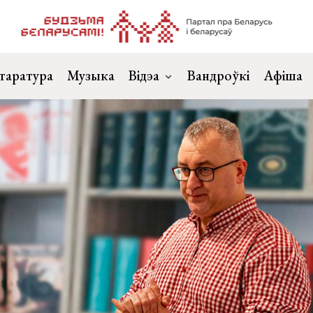
таратура
Музыка
Відэа
Вандроўкі
Афіша