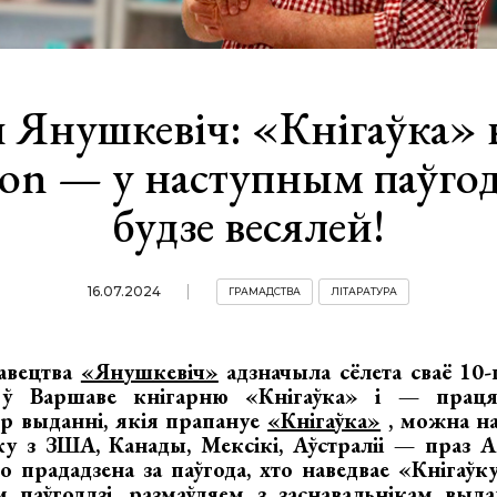
 Янушкевіч: «Кнігаўка»
on — у наступным паўгодд
будзе весялей!
16.07.2024
ГРАМАДСТВА
ЛІТАРАТУРА
авецтва
«Янушкевіч»
адзначыла сёлета сваё 10-г
ў Варшаве кнігарню «Кнігаўка» і — праця
ер выданні, якія прапануе
«Кнігаўка»
, можна на
ку з ЗША, Канады, Мексікі, Аўстраліі — праз A
о прададзена за паўгода, хто наведвае «Кнігаўку
м паўгоддзі, размаўляем з заснавальнікам выд