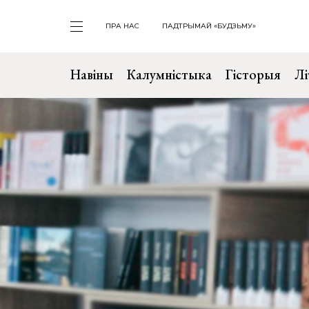
ПРА НАС
ПАДТРЫМАЙ «БУДЗЬМУ»
Навіны
Калумністыка
Гісторыя
Лі