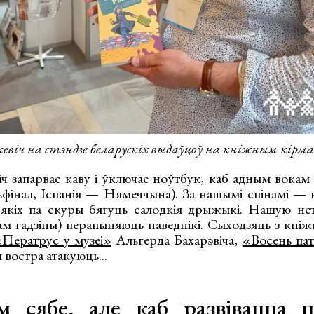
евіч на стэндзе беларускіх выдаўцоў на кніжным кірм
 запарвае каву і ўключае ноўтбук, каб адным вокам 
ьфінал, Іспанія — Нямеччына). За нашымі спінамі — 
д якіх па скуры бягуць салодкія дрыжыкі. Нашую н
ам гадзіны) перапыняюць наведнікі. Сыходзяць з кніж
«Ператрус у музеі»
Альгерда Бахарэвіча,
«Восень па
 востра атакуюць...
 сябе, але каб развівацца п