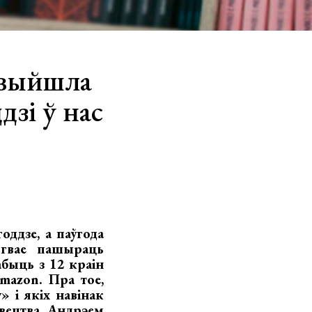
 выйшла
зі ў нас
оддзе, а паўгода
гвае пашыраць
быць з 12 краін
mazon. Пра тое,
» і якіх навінак
авецтва Андрэем