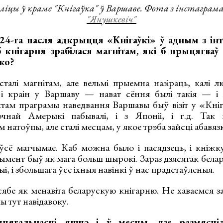
іцы ў краме "Кнігаўка" ў Варшаве. Фота з інстаграм
"Янушкевіч"
-га пасля адкрыцця «Кнігаўкі» ў адным з інтэ
 кнігарня зрабілася магнітам, які б прыцягваў
жо?
талі магнітам, але вельмі прыемна назіраць, калі 
 і краін у Варшаву — нават сёння былі такія — і
там праграмы наведвання Варшавы быў візіт у «Кні
чнай Амерыкі пабывалі, і з Японіі, і г.д. Так
 натоўпы, але сталі месцам, у якое трэба зайсці абавяз
 ўсё магчымае. Каб можна было і пасядзець, і кніжку
ртымент быў як мага больш шырокі. Зараз дзясятак бела
і, і збольшага ўсе іхныя навінкі ў нас прадстаўленыя.
ябе як менавіта беларускую кнігарню. Не хаваемся за
ы тут навідавоку.
ягальнасці яшчэ і ў месцы, дзе размясціл