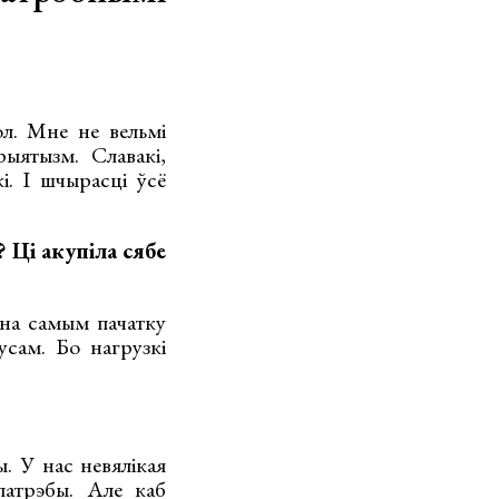
л. Мне не вельмі
ыятызм. Славакі,
і. І шчырасці ўсё
 Ці акупіла сябе
 на самым пачатку
усам. Бо нагрузкі
 У нас невялікая
патрэбы. Але каб