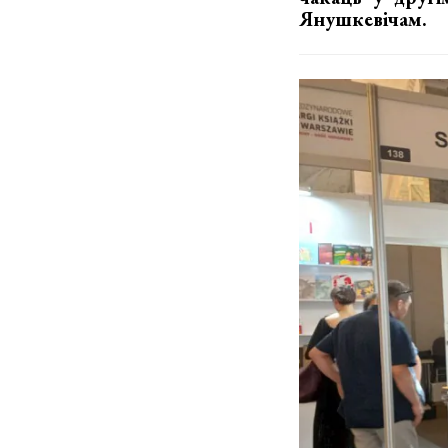
Янушкевічам.