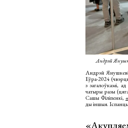
Андрэй Янушк
Андрэй Янушкевіч
Еўра-2024 (чвэрц
з загалоўкамі, а
чатыры разы (цяг
Сашы Філіпенкі,
ды іншыя. Іспанцы
«Акупляем