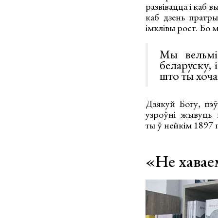
развівацца і каб в
каб дзень пратры
імклівы рост. Бо м
Мы вельмі
беларуску, 
што ты хоча
Дзякуй Богу, пэў
узроўні жывуць н
ты ў нейкім 1897 
«Не хавае