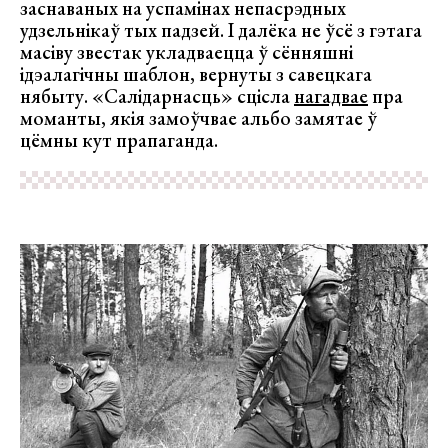
заснаваных на успамінах непасрэдных
удзельнікаў тых падзей. І далёка не ўсё з гэтага
масіву звестак укладваецца ў сённяшні
ідэалагічны шаблон, вернуты з савецкага
нябыту. «Салідарнасць» сцісла
нагадвае
пра
моманты, якія замоўчвае альбо замятае ў
цёмны кут прапаганда.