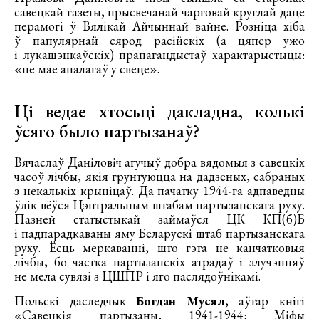
савецкай газеты, прысвечанай чарговай круглай даце
перамогі ў Вялікай Айчыннай вайне. Розніца хіба
ў папулярнай сярод расійскіх (а цяпер ужо
і лукашэнкаўскіх) прапагандыстаў характарыстыцы:
«не мае аналагаў у свеце».
Ці ведае хтосьці дакладна, колькі
ўсяго было партызанаў?
Вячаслаў Даніловіч агучыў добра вядомыя з савецкіх
часоў лічбы, якія грунтуюцца на дадзеных, сабраных
з некалькіх крыніцаў. Да пачатку 1944-га адпаведны
ўлік вёўся Цэнтральным штабам партызанскага руху.
Пазней статыстыкай займаўся ЦК КП(б)Б
і падпарадкаваны яму Беларускі штаб партызанскага
руху. Ёсць меркаванні, што гэта не канчатковыя
лічбы, бо частка партызанскіх атрадаў і злучэнняў
не мела сувязі з ЦШПР і яго паслядоўнікамі.
Польскі даследчык
Богдан Мусял
, аўтар кнігі
«Савецкія партызаны, 1941-1944: Міфы