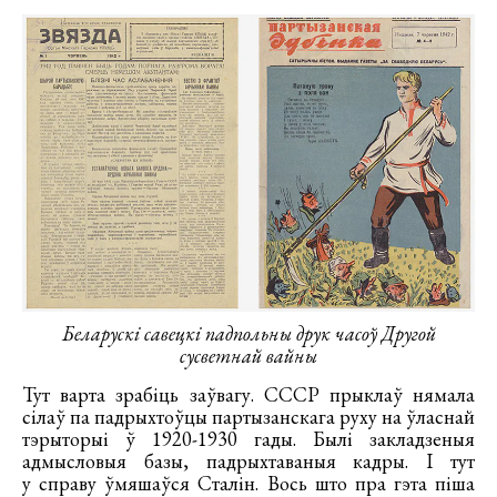
Беларускі савецкі падпольны друк часоў Другой
сусветнай вайны
Тут варта зрабіць заўвагу. СССР прыклаў нямала
сілаў па падрыхтоўцы партызанскага руху на ўласнай
тэрыторыі ў 1920-1930 гады. Былі закладзеныя
адмысловыя базы, падрыхтаваныя кадры. І тут
у справу ўмяшаўся Сталін. Вось што пра гэта піша