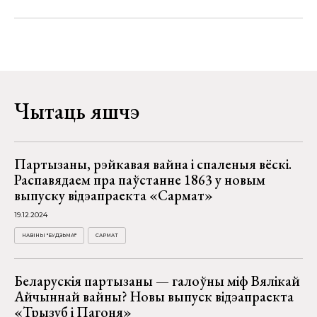
Чытаць яшчэ
Партызаны, рэйкавая вайна і спаленыя вёскі.
Распавядаем пра паўстанне 1863 у новым
выпуску відэапраекта «Сармат»
19.12.2024
НАВІНЫ "БУДЗЬМА!"
САРМАТ
Беларускія партызаны — галоўны міф Вялікай
Айчыннай вайны? Новы выпуск відэапраекта
«Трызуб і Пагоня»