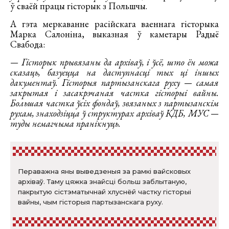
ў сваёй працы гісторык з Польшчы.
А гэта меркаванне расійскага ваеннага гісторыка
Марка Салоніна, выказная ў каметары Радыё
Свабода:
— Гісторык прывязаны да архіваў, і ўсё, што ён можа
сказаць, базуецца на даступнасці тых ці іншых
дакументаў. Гісторыя партызанскага руху — самая
закрытая і засакрэчаная частка гісторыі вайны.
Большая частка ўсіх фондаў, звязаных з партызанскім
рухам, знаходзіцца ў структурах архіваў КДБ, МУС —
туды немагчыма пранікнуць.
Пераважна яны выведзеныя за рамкі вайсковых
архіваў. Таму цяжка знайсці больш заблытаную,
пакрытую сістэматычнай хлуснёй частку гісторыі
вайны, чым гісторыя партызанскага руху.