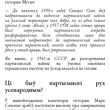
гісторык Мусял:
— Да пачатку 1930-х гадоў Савецкі Саюз быў
падрыхтаваны да вядзення партызанскай вайны
на ўласнай тэрыторыі так добра, як ні адна іншая
краіна ў свеце. Аднак, у 1937-1938 гадах гэтыя працы
былі згорнутыя, партызанскія атрады
расфарміраваныя, базы ліквідаваныя, сама ідэя
своечасовай падрыхтоўкі да партызанскай вайны
прызнана паражэнскай, многія асобы, якія прымалі
ўдзел у гэтай працы, былі рэпрэсаваныя.
Як вынік, у 1941-м СССР да разгортвання
партызанскай вайны ва ўмовах імклівага
германскага наступу на ўсход аказаўся не гатовы.
Ці быў партызанскі рух
усенародным?
У вышэйзгаданым каментары гісторык Марк
Салонін зрабіў наступную выснову пра завяршальны