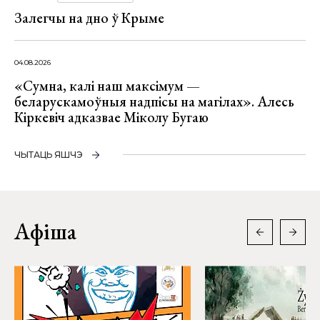
Залегчы на дно ў Крыме
04.08.2026
«Сумна, калі наш максімум —
беларускамоўныя надпісы на магілах». Алесь
Кіркевіч адказвае Міколу Бугаю
ЧЫТАЦЬ ЯШЧЭ
Афіша