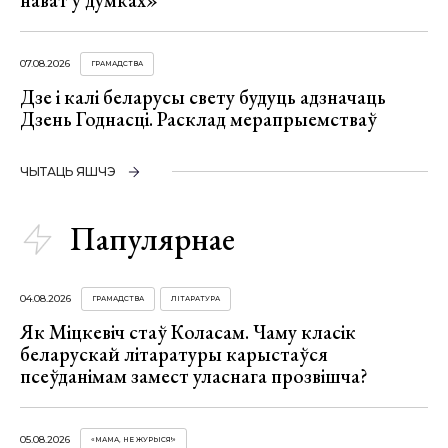
нават у думках»
07.08.2026
ГРАМАДСТВА
Дзе і калі беларусы свету будуць адзначаць
Дзень Годнасці. Расклад мерапрыемстваў
ЧЫТАЦЬ ЯШЧЭ
Папулярнае
04.08.2026
ГРАМАДСТВА
ЛІТАРАТУРА
Як Міцкевіч стаў Коласам. Чаму класік
беларускай літаратуры карыстаўся
псеўданімам замест уласнага прозвішча?
05.08.2026
«МАМА, НЕ ЖУРЫСЯ!»