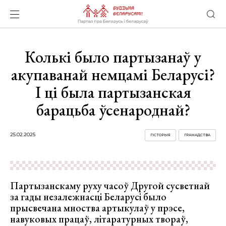
Колькі было партызанаў у
акупаванай немцамі Беларусі?
І ці была партызанская
барацьба ўсенароднай?
25.02.2025
ГІСТОРЫЯ
ГРАМАДСТВА
Партызанскаму руху часоў Другой сусветнай
за гады незалежнасці Беларусі было
прысвечана мноства артыкулаў у прэсе,
навуковых працаў, літаратурных твораў,