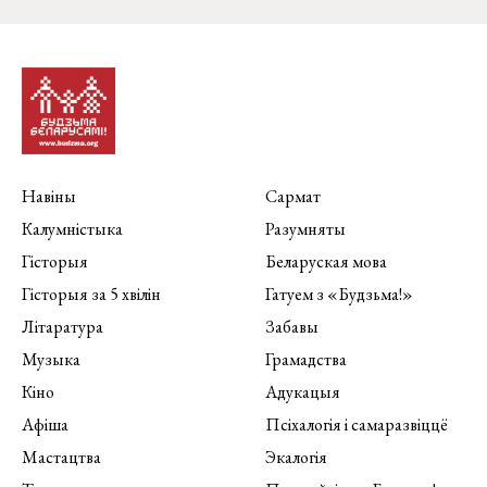
Навіны
Сармат
Калумністыка
Разумняты
Гісторыя
Беларуская мова
Гісторыя за 5 хвілін
Гатуем з «Будзьма!»
Літаратура
Забавы
Музыка
Грамадства
Кіно
Адукацыя
Афіша
Псіхалогія і самаразвіццё
Мастацтва
Экалогія