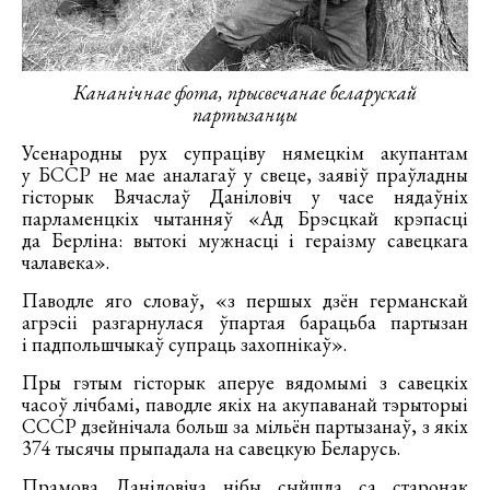
Кананічнае фота, прысвечанае беларускай
партызанцы
Усенародны рух супраціву нямецкім акупантам
у БССР не мае аналагаў у свеце, заявіў праўладны
гісторык Вячаслаў Даніловіч у часе нядаўніх
парламенцкіх чытанняў «Ад Брэсцкай крэпасці
да Берліна: вытокі мужнасці і гераізму савецкага
чалавека».
Паводле яго словаў, «з першых дзён германскай
агрэсіі разгарнулася ўпартая барацьба партызан
і падпольшчыкаў супраць захопнікаў».
Пры гэтым гісторык аперуе вядомымі з савецкіх
часоў лічбамі, паводле якіх на акупаванай тэрыторыі
СССР дзейнічала больш за мільён партызанаў, з якіх
374 тысячы прыпадала на савецкую Беларусь.
Прамова Даніловіча нібы сыйшла са старонак