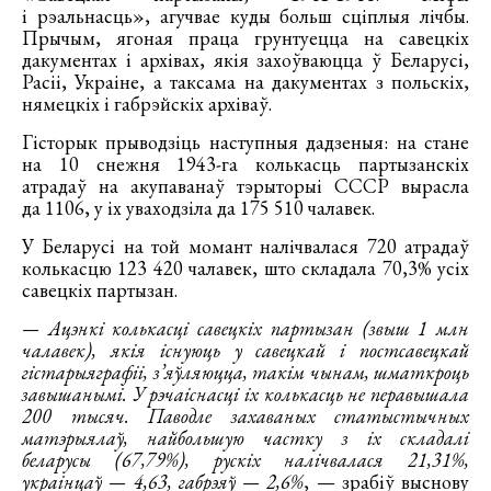
і рэальнасць», агучвае куды больш сціплыя лічбы.
Прычым, ягоная праца грунтуецца на савецкіх
дакументах і архівах, якія захоўваюцца ў Беларусі,
Расіі, Украіне, а таксама на дакументах з польскіх,
нямецкіх і габрэйскіх архіваў.
Гісторык прыводзіць наступныя дадзеныя: на стане
на 10 снежня 1943-га колькасць партызанскіх
атрадаў на акупаванаў тэрыторыі СССР вырасла
да 1106, у іх уваходзіла да 175 510 чалавек.
У Беларусі на той момант налічвалася 720 атрадаў
колькасцю 123 420 чалавек, што складала 70,3% усіх
савецкіх партызан.
— Ацэнкі колькасці савецкіх партызан (звыш 1 млн
чалавек), якія існуюць у савецкай і постсавецкай
гістарыяграфіі, з’яўляюцца, такім чынам, шматкроць
завышанымі. У рэчаіснасці іх колькасць не перавышала
200 тысяч. Паводле захаваных статыстычных
матэрыялаў, найбольшую частку з іх складалі
беларусы (67,79%), рускіх налічвалася 21,31%,
украінцаў — 4,63, габрэяў — 2,6%
, — зрабіў выснову