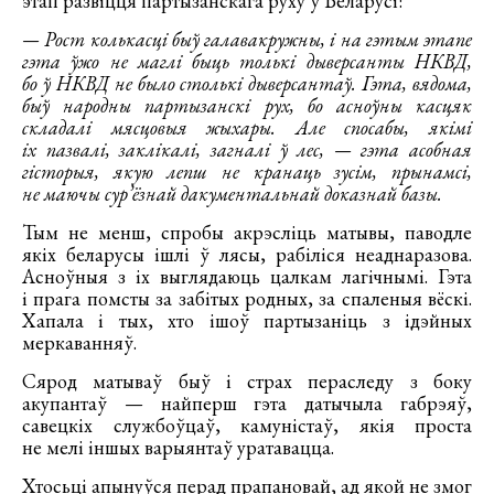
этап развіцця партызанскага руху ў Беларусі:
— Рост колькасці быў галавакружны, і на гэтым этапе
гэта ўжо не маглі быць толькі дыверсанты НКВД,
бо ў НКВД не было столькі дыверсантаў. Гэта, вядома,
быў народны партызанскі рух, бо асноўны касцяк
складалі мясцовыя жыхары. Але спосабы, якімі
іх пазвалі, заклікалі, загналі ў лес, — гэта асобная
гісторыя, якую лепш не кранаць зусім, прынамсі,
не маючы сур’ёзнай дакументальнай доказнай базы.
Тым не менш, спробы акрэсліць матывы, паводле
якіх беларусы ішлі ў лясы, рабіліся неаднаразова.
Асноўныя з іх выглядаюць цалкам лагічнымі. Гэта
і прага помсты за забітых родных, за спаленыя вёскі.
Хапала і тых, хто ішоў партызаніць з ідэйных
меркаванняў.
Сярод матываў быў і страх пераследу з боку
акупантаў — найперш гэта датычыла габрэяў,
савецкіх службоўцаў, камуністаў, якія проста
не мелі іншых варыянтаў уратавацца.
Хтосьці апынуўся перад прапановай, ад якой не змог