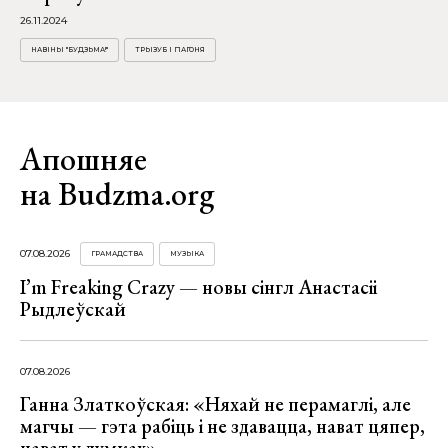
26.11.2024
НАВІНЫ "БУДЗЬМА!"
ТРЫЗУБ І ПАГОНЯ
Апошняе
на Budzma.org
07.08.2026
ГРАМАДСТВА
МУЗЫКА
I’m Freaking Crazy — новы сінгл Анастасіі
Рыдлеўскай
07.08.2026
Ганна Златкоўская: «Няхай не перамаглі, але
магчы — гэта рабіць і не здавацца, нават цяпер,