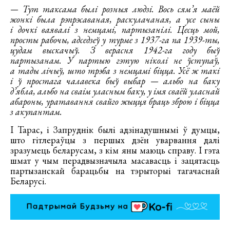
— Тут таксама былі розныя людзі. Вось сям’я маёй
жонкі была рэпрэсаваная, раскулачаная, а усе сыны
і дочкі ваявалі з немцамі, партызанілі. Цесць мой,
просты рабочы, адседзеў у турме з 1937-га па 1939-ты,
цудам выскачыў. З верасня 1942-га году быў
партызанам. У партыю гэтую ніколі не ўступаў,
а тады лічыў, што трэба з немцамі біцца. Усё ж такі
і ў простага чалавека быў выбар — альбо на баку
д’ябла, альбо на сваім уласным баку, у імя сваёй уласнай
абароны, уратавання свайго жыцця браць зброю і біцца
з акупантам.
І Тарас, і Запруднік былі адзінадушнымі ў думцы,
што гітлераўцы з першых дзён уварвання далі
зразумець беларусам, з кім яны маюць справу. І гэта
шмат у чым перадвызначыла масавасць і зацятасць
партызанскай барацьбы на тэрыторыі тагачаснай
Беларусі.