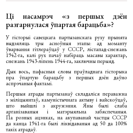
Ці насамрэч «з першых дзён
разгарнулася ўпартая барацьба»?
У гісторыі савецкага партызанскага руху прынята
выдзяляць тры асноўныя этапы: ад моманту
ўварвання гітлераўцаў у СССР, лістапад-снежань
1942-га, калі рух пачаў набіраць масавы характар,
снежань 1943-ліпень 1944-га, заключны перыяд.
Дык вось, пафасныя словы праўладнага гісторыка
пра ўпартую барацьбу з першых дзён даўно
аспрэчаныя фактамі.
Першыя атрады партызанаў складаліся пераважна
з міліцыянтаў, камуністычнага актыву і вайскоўцаў,
што выйшлі з акружэння. Яны былі слаба
арганізаваныя і матэрыяльна забяспечаныя.
Па розных ацэнках, на акупаванай частцы СССР
да канца 1941-га былі ліквідаваныя ад 50 да 100%
такіх атрадаў.