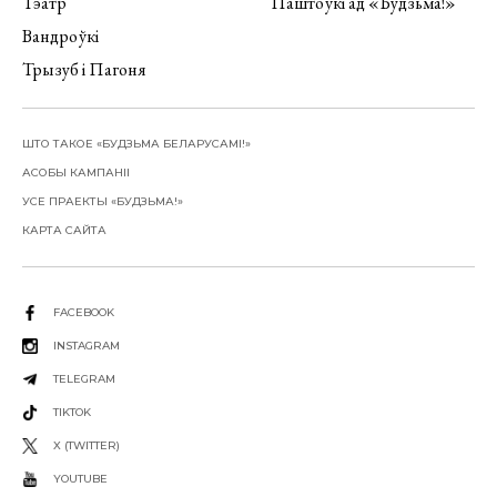
Тэатр
Паштоўкі ад «Будзьма!»
Вандроўкі
Трызуб і Пагоня
ШТО ТАКОЕ «БУДЗЬМА БЕЛАРУСАМІ!»
АСОБЫ КАМПАНІІ
УСЕ ПРАЕКТЫ «БУДЗЬМА!»
КАРТА САЙТА
FACEBOOK
INSTAGRAM
TELEGRAM
TIKTOK
X (TWITTER)
YOUTUBE