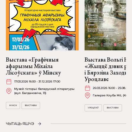
Выстава «Графічныя
Выстава Вольгі На
афарызмы Міхаіла
«Жыццё дзвюх рэк
Лісоўскага» ў Мінску
і Бярэзіна Заходня
Уроцлаве
17.03.2026 16:00 - 31.12.2026 17:00
26.03.2026 16:00 - 25.08.202
Музей гісторыі беларускай літаратуры
(вул. Багдановіча, 13)
Галерэя Клуба MiL (Kościu
МІНСК
ВЫСТАВЫ
УРОЦЛАЎ
ВЫСТАВЫ
ЧЫТАЦЬ ЯШЧЭ