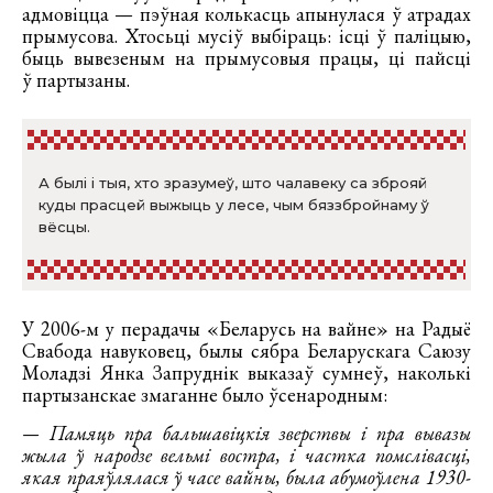
адмовіцца — пэўная колькасць апынулася ў атрадах
прымусова. Хтосьці мусіў выбіраць: ісці ў паліцыю,
быць вывезеным на прымусовыя працы, ці пайсці
ў партызаны.
А былі і тыя, хто зразумеў, што чалавеку са зброяй
куды прасцей выжыць у лесе, чым бяззбройнаму ў
вёсцы.
У 2006-м у перадачы «Беларусь на вайне» на Радыё
Свабода навуковец, былы сябра Беларускага Саюзу
Моладзі Янка Запруднік выказаў сумнеў, наколькі
партызанскае змаганне было ўсенародным:
— Памяць пра бальшавіцкія зверствы і пра вывазы
жыла ў народзе вельмі востра, і частка помслівасці,
якая праяўлялася ў часе вайны, была абумоўлена 1930-