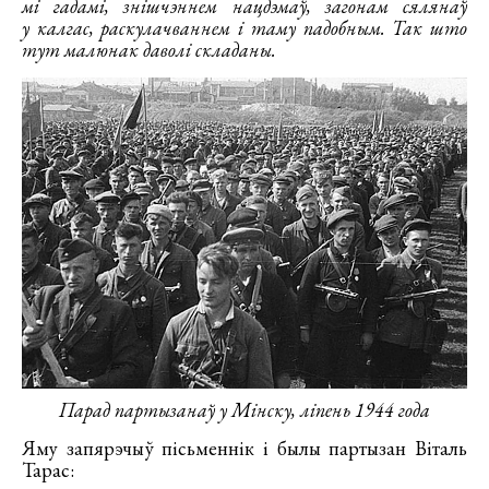
мі гадамі, знішчэннем нацдэмаў, загонам сялянаў
у калгас, раскулачваннем і таму падобным. Так што
тут малюнак даволі складаны.
Парад партызанаў у Мінску, ліпень 1944 года
Яму запярэчыў пісьменнік і былы партызан Віталь
Тарас: