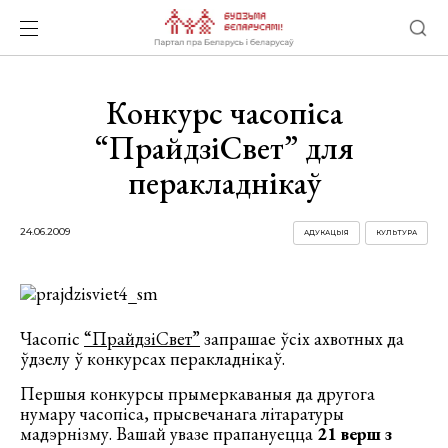
Конкурс часопіса
“ПрайдзіСвет” для
перакладнікаў
24.06.2009
АДУКАЦЫЯ
КУЛЬТУРА
Часопіс
“ПрайдзіСвет”
запрашае ўсіх ахвотных да
ўдзелу ў конкурсах перакладнікаў.
Першыя конкурсы прымеркаваныя да другога
нумару часопіса, прысвечанага літаратуры
мадэрнізму.
Вашай увазе прапануецца
21 верш з