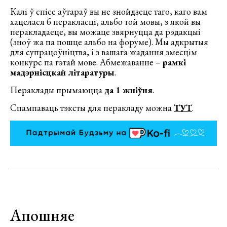
Калі ў спісе аўтараў вы не знойдзеце таго, каго вам
хацелася б перакласці, альбо той мовы, з якой вы
перакладаеце, вы можаце звярнуцца да рэдакцыі
(зноў жа па пошце альбо на форуме). Мы адкрытыя
для супрацоўніцтва, і з вашага жадання змесцім
конкурс па гэтай мове. Абмежаванне –
рамкі
мадэрнісцкай літаратуры
.
Пераклады прымаюцца
да 1 жніўня
.
Спампаваць тэксты для перакладу можна
ТУТ
.
Апошняе