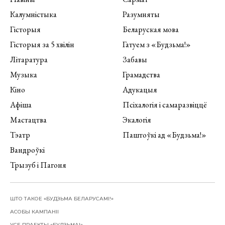
Калумністыка
Разумняты
Гісторыя
Беларуская мова
Гісторыя за 5 хвілін
Гатуем з «Будзьма!»
Літаратура
Забавы
Музыка
Грамадства
Кіно
Адукацыя
Афіша
Псіхалогія і самаразвіццё
Мастацтва
Экалогія
Тэатр
Паштоўкі ад «Будзьма!»
Вандроўкі
Трызуб і Пагоня
ШТО ТАКОЕ «БУДЗЬМА БЕЛАРУСАМІ!»
АСОБЫ КАМПАНІІ
УСЕ ПРАЕКТЫ «БУДЗЬМА!»