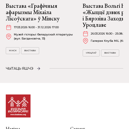
Выстава «Графічныя
Выстава Вольгі На
афарызмы Міхаіла
«Жыццё дзвюх рэк
Лісоўскага» ў Мінску
і Бярэзіна Заходня
Уроцлаве
17.03.2026 16:00 - 31.12.2026 17:00
26.03.2026 16:00 - 25.08.202
Музей гісторыі беларускай літаратуры
(вул. Багдановіча, 13)
Галерэя Клуба MiL (Kościu
МІНСК
ВЫСТАВЫ
УРОЦЛАЎ
ВЫСТАВЫ
ЧЫТАЦЬ ЯШЧЭ
Навіны
Сармат