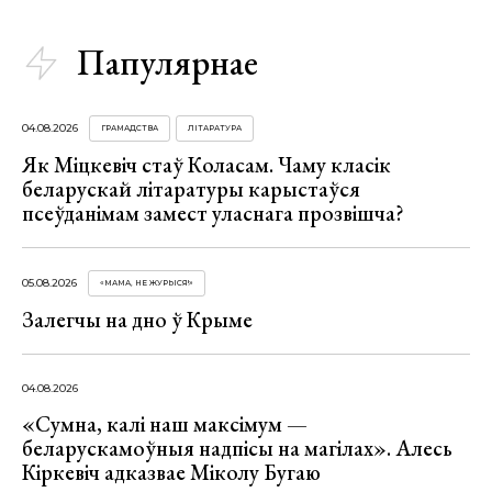
Папулярнае
04.08.2026
ГРАМАДСТВА
ЛІТАРАТУРА
Як Міцкевіч стаў Коласам. Чаму класік
беларускай літаратуры карыстаўся
псеўданімам замест уласнага прозвішча?
05.08.2026
«МАМА, НЕ ЖУРЫСЯ!»
Залегчы на дно ў Крыме
04.08.2026
«Сумна, калі наш максімум —
беларускамоўныя надпісы на магілах». Алесь
Кіркевіч адказвае Міколу Бугаю