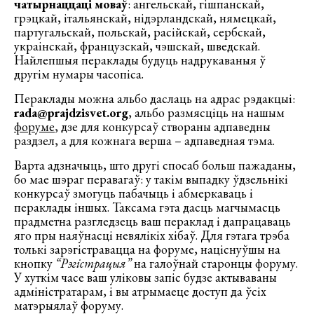
чатырнаццаці моваў
: ангельскай, гішпанскай,
грэцкай, італьянскай, нідэрландскай, нямецкай,
партугальскай, польскай, расійскай, сербскай,
украінскай, французскай, чэшскай, шведскай.
Найлепшыя пераклады будуць надрукаваныя ў
другім нумары часопіса.
Пераклады можна альбо даслаць на адрас рэдакцыі:
rada@prajdzisvet.org
, альбо размясціць на нашым
форуме
, дзе для конкурсаў створаны адпаведны
раздзел, а для кожнага верша – адпаведная тэма.
Варта адзначыць, што другі спосаб больш пажаданы,
бо мае шэраг перавагаў: у такім выпадку ўдзельнікі
конкурсаў змогуць пабачыць і абмеркаваць і
пераклады іншых. Таксама гэта дасць магчымасць
прадметна разгледзець ваш пераклад і дапрацаваць
яго пры наяўнасці невялікіх хібаў. Для гэтага трэба
толькі зарэгістравацца на форуме, націснуўшы на
кнопку
“Рэгістрацыя”
на галоўнай старонцы форуму.
У хуткім часе ваш уліковы запіс будзе актываваны
адміністратарам, і вы атрымаеце доступ да ўсіх
матэрыялаў форуму.