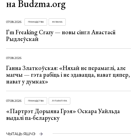
на Budzma.org
07.08.2026
ГРАМАДСТВА
МУЗЫКА
I’m Freaking Crazy — новы сінгл Анастасіі
Рыдлеўскай
07.08.2026
Ганна Златкоўская: «Няхай не перамаглі, але
магчы — гэта рабіць і не здавацца, нават цяпер,
нават у думках»
07.08.2026
ГРАМАДСТВА
ЛІТАРАТУРА
«Партрэт Дорыяна Грэя» Оскара Уайльда
выдалі па-беларуску
ЧЫТАЦЬ ЯШЧЭ