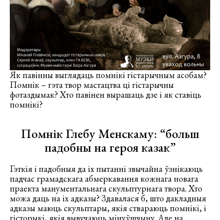
Як павінны выглядаць помнікі гістарычным асобам?
Помнік – гэта твор мастацтва ці гістарычны
фотаздымак? Хто павінен вырашаць дзе і як ставіць
помнікі?
Помнік Глебу Менскаму: “больш
падобны на героя казак”
Гэткія і падобныя да іх пытанні звычайна ўзнікаюць
падчас грамадскага абмеркавання кожнага новага
праекта манументальнага скульптурнага твора. Хто
можа даць на іх адказы? Здавалася б, што дакладныя
адказы маюць скульптары, якія ствараюць помнікі, і
гісторыкі, якія вывучаюць мінуўшчыну. Але на