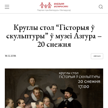
Круглы стол “Гісторыя ў
скульптуры” ў музеі Азгура –
20 снежня
18.12.2018
АФІША