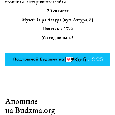
помнікамі гістарычным асобам.
20 снежня
Музей Заіра Азгура (вул. Азгура, 8)
Пачатак а 17-й
Уваход вольны!
Апошняе
на Budzma.org