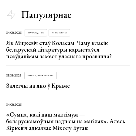
Папулярнае
04.08.2026
ГРАМАДСТВА
ЛІТАРАТУРА
Як Міцкевіч стаў Коласам. Чаму класік
беларускай літаратуры карыстаўся
псеўданімам замест уласнага прозвішча?
05.08.2026
«МАМА, НЕ ЖУРЫСЯ!»
Залегчы на дно ў Крыме
04.08.2026
«Сумна, калі наш максімум —
беларускамоўныя надпісы на магілах». Алесь
Кіркевіч адказвае Міколу Бугаю