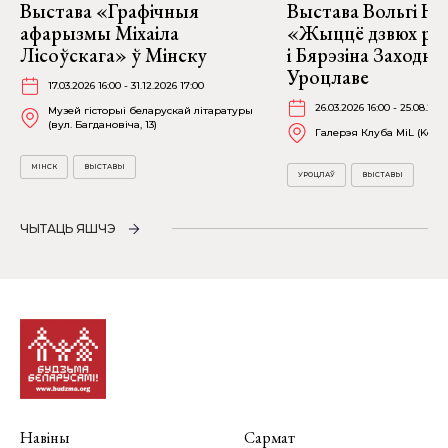
Выстава «Графічныя
Выстава Вольгі На
афарызмы Міхаіла
«Жыццё дзвюх рэк
Лісоўскага» ў Мінску
і Бярэзіна Заходня
Уроцлаве
17.03.2026 16:00 - 31.12.2026 17:00
26.03.2026 16:00 - 25.08.202
Музей гісторыі беларускай літаратуры
(вул. Багдановіча, 13)
Галерэя Клуба MiL (Kościu
МІНСК
ВЫСТАВЫ
УРОЦЛАЎ
ВЫСТАВЫ
ЧЫТАЦЬ ЯШЧЭ
Навіны
Сармат