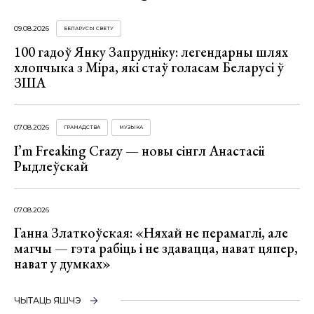
09.08.2026
БЕЛАРУСЫ СВЕТУ
100 гадоў Янку Запрудніку: легендарны шлях
хлопчыка з Міра, які стаў голасам Беларусі ў
ЗША
07.08.2026
ГРАМАДСТВА
МУЗЫКА
I’m Freaking Crazy — новы сінгл Анастасіі
Рыдлеўскай
07.08.2026
Ганна Златкоўская: «Няхай не перамаглі, але
магчы — гэта рабіць і не здавацца, нават цяпер,
нават у думках»
ЧЫТАЦЬ ЯШЧЭ