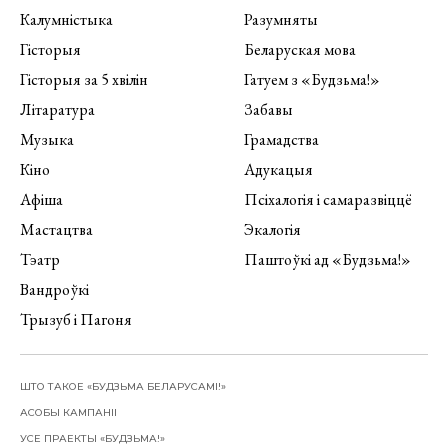
Калумністыка
Разумняты
Гісторыя
Беларуская мова
Гісторыя за 5 хвілін
Гатуем з «Будзьма!»
Літаратура
Забавы
Музыка
Грамадства
Кіно
Адукацыя
Афіша
Псіхалогія і самаразвіццё
Мастацтва
Экалогія
Тэатр
Паштоўкі ад «Будзьма!»
Вандроўкі
Трызуб і Пагоня
ШТО ТАКОЕ «БУДЗЬМА БЕЛАРУСАМІ!»
АСОБЫ КАМПАНІІ
УСЕ ПРАЕКТЫ «БУДЗЬМА!»