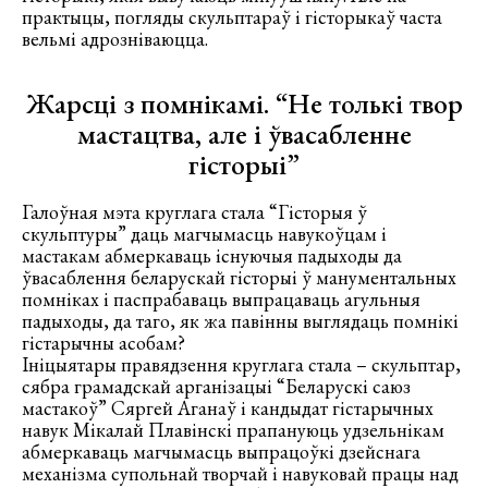
практыцы, погляды скульптараў і гісторыкаў часта
вельмі адрозніваюцца.
Жарсці з помнікамі. “Не толькі твор
мастацтва, але і ўвасабленне
гісторыі”
Галоўная мэта круглага стала “Гісторыя ў
скульптуры” даць магчымасць навукоўцам і
мастакам абмеркаваць існуючыя падыходы да
ўвасаблення беларускай гісторыі ў манументальных
помніках і паспрабаваць выпрацаваць агульныя
падыходы, да таго, як жа павінны выглядаць помнікі
гістарычны асобам?
Ініцыятары правядзення круглага стала – скульптар,
сябра грамадскай арганізацыі “Беларускі саюз
мастакоў” Сяргей Аганаў і кандыдат гістарычных
навук Мікалай Плавінскі прапануюць удзельнікам
абмеркаваць магчымасць выпрацоўкі дзейснага
механізма супольнай творчай і навуковай працы над