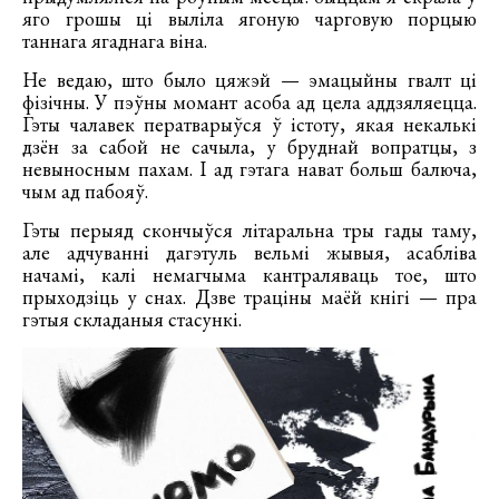
яго грошы ці выліла ягоную чарговую порцыю
таннага ягаднага віна.
Не ведаю, што было цяжэй — эмацыйны гвалт ці
фізічны. У пэўны момант асоба ад цела аддзяляецца.
Гэты чалавек ператварыўся ў істоту, якая некалькі
дзён за сабой не сачыла, у бруднай вопратцы, з
невыносным пахам. І ад гэтага нават больш балюча,
чым ад пабояў.
Гэты перыяд скончыўся літаральна тры гады таму,
але адчуванні дагэтуль вельмі жывыя, асабліва
начамі, калі немагчыма кантраляваць тое, што
прыходзіць у снах. Дзве траціны маёй кнігі — пра
гэтыя складаныя стасункі.