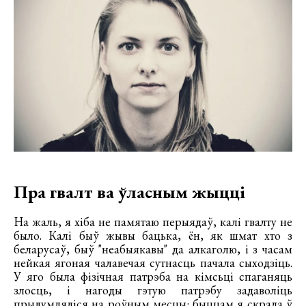
Пра гвалт ва ўласным жыцці
На жаль, я хіба не памятаю перыядаў, калі гвалту не
было. Калі быў жывы бацька, ён, як шмат хто з
беларусаў, быў "неабыякавы" да алкаголю, і з часам
нейкая ягоная чалавечая сутнасць пачала сыходзіць.
У яго была фізічная патрэба на кімсьці спаганяць
злосць, і нагоды гэтую патрэбу задаволіць
прыдумляліся на роўным месцы: быццам я скрала ў