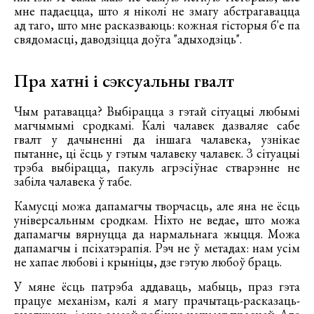
мне падаецца, што я ніколі не змагу абстрагавацца
ад таго, што мне расказваюць: кожная гісторыя б'е па
свядомасці, даводзіцца доўга "адыходзіць".
Пра хатні і сэксуальны гвалт
Чым ратавацца? Выбірацца з гэтай сітуацыі любымі
магчымымі сродкамі. Калі чалавек дазваляе сабе
гвалт у дачыненні да іншага чалавека, узнікае
пытанне, ці ёсць у гэтым чалавеку чалавек. З сітуацыі
трэба выбірацца, пакуль агрэсіўнае стварэнне не
забіла чалавека ў табе.
Камусці можа дапамагчы творчасць, але яна не ёсць
універсальным сродкам. Ніхто не ведае, што можа
дапамагчы вярнуцца да нармальнага жыцця. Можа
дапамагчы і псіхатэрапія. Рэч не ў метадах: нам усім
не хапае любові і крыніцы, дзе гэтую любоў браць.
У мяне ёсць патрэба аддаваць, мабыць, праз гэта
працуе механізм, калі я магу прачытаць-расказаць-