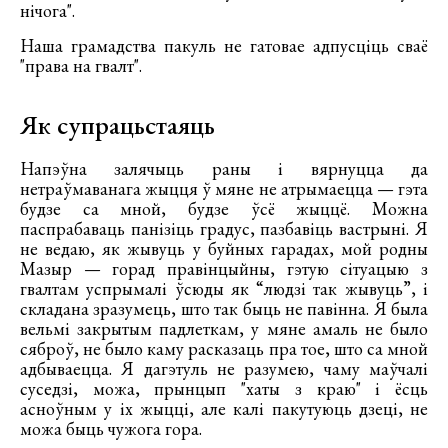
нічога".
Наша грамадства пакуль не гатовае адпусціць сваё
"права на гвалт".
Як супрацьстаяць
Напэўна залячыць раны і вярнуцца да
нетраўмаванага жыцця ў мяне не атрымаецца — гэта
будзе са мной, будзе ўсё жыццё. Можна
паспрабаваць панізіць градус, пазбавіць вастрыні. Я
не ведаю, як жывуць у буйных гарадах, мой родны
Мазыр — горад правінцыйны, гэтую сітуацыю з
гвалтам успрымалі ўсюды як “людзі так жывуць”, і
складана зразумець, што так быць не павінна. Я была
вельмі закрытым падлеткам, у мяне амаль не было
сяброў, не было каму расказаць пра тое, што са мной
адбываецца. Я дагэтуль не разумею, чаму маўчалі
суседзі, можа, прынцып "хаты з краю" і ёсць
асноўным у іх жыцці, але калі пакутуюць дзеці, не
можа быць чужога гора.