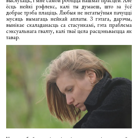
выслухаць, і мне самой робіцца нашмат прасцей. Але
ёсць нейкі рэфлекс, калі ты думаеш, што за ўсё
добрае трэба плаціць. Любыя не негатыўныя пачуцці
мусяць вымагаць нейкай аплаты. З гэтага, дарэчы,
вынікае скаладанасць са стасункамі, гэта праблема
сэксуальнага гвалту, калі тваё цела расцэньваецца як
тавар.