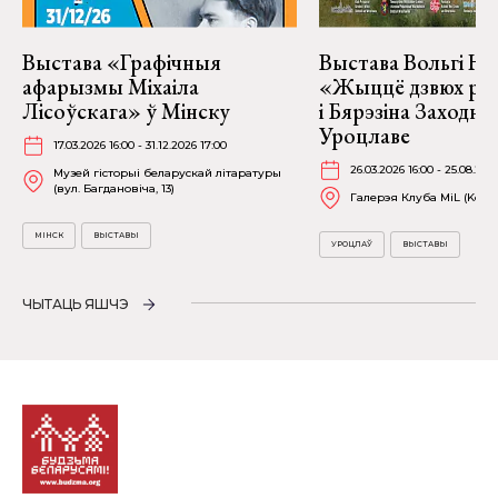
Выстава «Графічныя
Выстава Вольгі На
афарызмы Міхаіла
«Жыццё дзвюх рэк
Лісоўскага» ў Мінску
і Бярэзіна Заходня
Уроцлаве
17.03.2026 16:00 - 31.12.2026 17:00
26.03.2026 16:00 - 25.08.202
Музей гісторыі беларускай літаратуры
(вул. Багдановіча, 13)
Галерэя Клуба MiL (Kościu
МІНСК
ВЫСТАВЫ
УРОЦЛАЎ
ВЫСТАВЫ
ЧЫТАЦЬ ЯШЧЭ