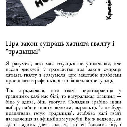
Пра закон супраць хатняга гвалту і
"традыцыі"
Я разумею, што мая сітуацыя не ўнікальная, але
пасля дыскусіі ў грамадстве пра закон супраць
хатняга гвалту я зразумела, што маштабы праблемы
проста катастрафічныя, як ні банальна тое гучыць.
Так атрымалася, што гвалт ператвараецца ў
традыцыю: калі нас білі, то натуральная рэакцыя —
біць у адказ, біць увогуле. Складана зрабіць іншы
выбар, пайсці іншым шляхам, вырашыць "я не буду
працягваць гэтую традыцыю", асабліва калі гвалт
дазваляецца на афіцыйным узроўні. Вы ж ведаеце, як
адзін вядомы дзеяч сказаў, што ён "таксама біў, і