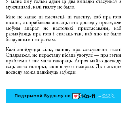
У мяне быў толькі адзін ці два выпадкі стасункаў з
мужчынамі, калі гвалту не было.
Мне не хапае ні смеласці, ні таленту, каб пра гэта
пісаць, я спрабавала апісаць гэты досвед у прозе, але
моўны апарат не настолькі прыстасаваны, каб
размаўляць пра гэта і сказаць так, каб яно не было
бяздушным і жорсткім.
Калі знойдуцца сілы, напішу пра сэксуальны гвалт.
Спадзяюся, не перастану пісаць увогуле — пра гэтыя
праблемы і так мала гавораць. Апроч майго досведу
ёсць яшчэ гісторыі, якія я чую і назіраю. Ды і жыццё
досведу можа падкінуць заўжды.