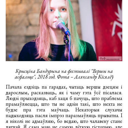
Крысціна Бандурына на фестывалі "Вершы на
асфальце", 2018 год. Фота – Аляксандр Кісялёў
Пачала ездзіць па гарадах, чытаць вершы дзецям і
дарослым, расказваць, як і чаму гэта ўсё пісалася.
Людзі прыходзяць, каб хаця б пачуць, што праблема
прамаўляецца, што ты не адзін такі, што нехта не
будзе пра гэта маўчаць. Некаторыя слухачы
падыходзяць пасля імпрэз паразмаўляць прыватна. І
я ніколі не адмаўляю, бо ведаю, што чалавеку стане
лягчэй. Я сама маю не самую лёгкую гісторыю, але