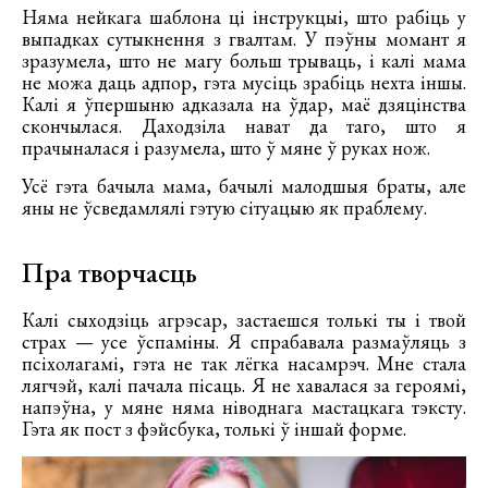
Няма нейкага шаблона ці інструкцыі, што рабіць у
выпадках сутыкнення з гвалтам. У пэўны момант я
зразумела, што не магу больш трываць, і калі мама
не можа даць адпор, гэта мусіць зрабіць нехта іншы.
Калі я ўпершыню адказала на ўдар, маё дзяцінства
скончылася. Даходзіла нават да таго, што я
прачыналася і разумела, што ў мяне ў руках нож.
Усё гэта бачыла мама, бачылі малодшыя браты, але
яны не ўсведамлялі гэтую сітуацыю як праблему.
Пра творчасць
Калі сыходзіць агрэсар, застаешся толькі ты і твой
страх — усе ўспаміны. Я спрабавала размаўляць з
псіхолагамі, гэта не так лёгка насамрэч. Мне стала
лягчэй, калі пачала пісаць. Я не хавалася за героямі,
напэўна, у мяне няма ніводнага мастацкага тэксту.
Гэта як пост з фэйсбука, толькі ў іншай форме.