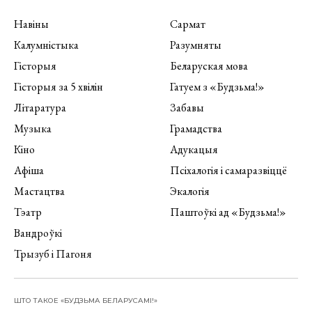
Навіны
Сармат
Калумністыка
Разумняты
Гісторыя
Беларуская мова
Гісторыя за 5 хвілін
Гатуем з «Будзьма!»
Літаратура
Забавы
Музыка
Грамадства
Кіно
Адукацыя
Афіша
Псіхалогія і самаразвіццё
Мастацтва
Экалогія
Тэатр
Паштоўкі ад «Будзьма!»
Вандроўкі
Трызуб і Пагоня
ШТО ТАКОЕ «БУДЗЬМА БЕЛАРУСАМІ!»