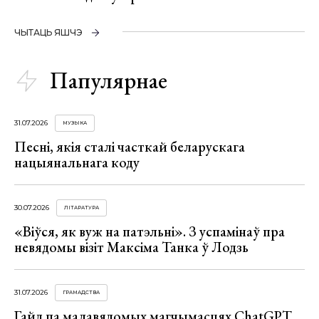
ЧЫТАЦЬ ЯШЧЭ
Папулярнае
31.07.2026
МУЗЫКА
Песні, якія сталі часткай беларускага
нацыянальнага коду
30.07.2026
ЛІТАРАТУРА
«Віўся, як вуж на патэльні». З успамінаў пра
невядомы візіт Максіма Танка ў Лодзь
31.07.2026
ГРАМАДСТВА
Гайд па малавядомых магчымасцях ChatGPT,