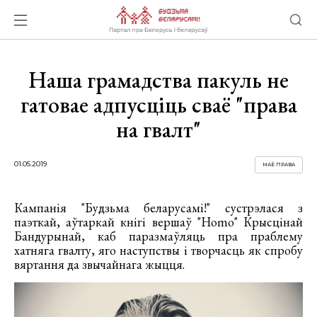
Наша грамадства пакуль не
гатовае адпусціць сваё "права
на гвалт"
01.05.2019
МАЁ ПРАВА
Кампанія "Будзьма беларусамі!" сустрэлася з
паэткай, аўтаркай кнігі вершаў "Homo" Крысцінай
Бандурынай, каб паразмаўляць пра праблему
хатняга гвалту, яго наступствы і творчасць як спробу
вяртання да звычайнага жыцця.