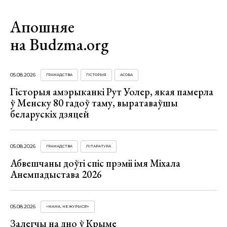
Апошняе
на Budzma.org
05.08.2026
ГРАМАДСТВА
ГІСТОРЫЯ
АСОБА
Гісторыя амэрыканкі Рут Уолер, якая памерла
ў Менску 80 гадоў таму, выратаваўшы
беларускіх дзяцей
05.08.2026
ГРАМАДСТВА
ЛІТАРАТУРА
Абвешчаны доўгі спіс прэміі імя Міхала
Анемпадыстава 2026
05.08.2026
«МАМА, НЕ ЖУРЫСЯ!»
Залегчы на дно ў Крыме