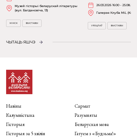
26.03.2026 16:00 - 25.08.202
Музей гісторыі беларускай літаратуры
(вул. Багдановіча, 13)
Галерэя Клуба MiL (Kościu
МІНСК
ВЫСТАВЫ
УРОЦЛАЎ
ВЫСТАВЫ
ЧЫТАЦЬ ЯШЧЭ
Навіны
Сармат
Калумністыка
Разумняты
Гісторыя
Беларуская мова
Гісторыя за 5 хвілін
Гатуем з «Будзьма!»