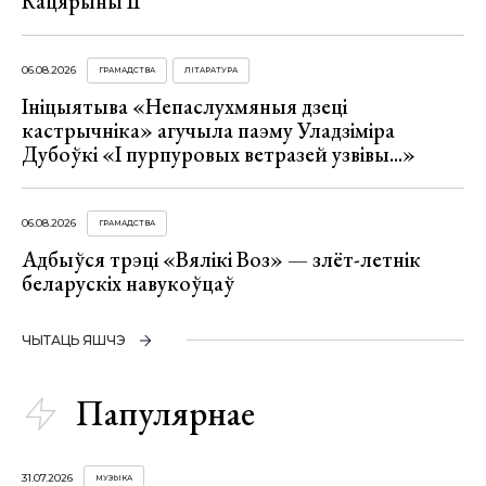
Кацярыны ІІ
06.08.2026
ГРАМАДСТВА
ЛІТАРАТУРА
Ініцыятыва «Непаслухмяныя дзеці
кастрычніка» агучыла паэму Уладзіміра
Дубоўкі «І пурпуровых ветразей узвівы...»
06.08.2026
ГРАМАДСТВА
Адбыўся трэці «Вялікі Воз» — злёт-летнік
беларускіх навукоўцаў
ЧЫТАЦЬ ЯШЧЭ
Папулярнае
31.07.2026
МУЗЫКА