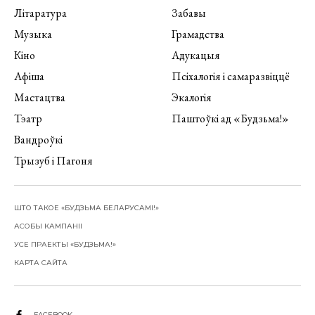
Літаратура
Забавы
Музыка
Грамадства
Кіно
Адукацыя
Афіша
Псіхалогія і самаразвіццё
Мастацтва
Экалогія
Тэатр
Паштоўкі ад «Будзьма!»
Вандроўкі
Трызуб і Пагоня
ШТО ТАКОЕ «БУДЗЬМА БЕЛАРУСАМІ!»
АСОБЫ КАМПАНІІ
УСЕ ПРАЕКТЫ «БУДЗЬМА!»
КАРТА САЙТА
FACEBOOK