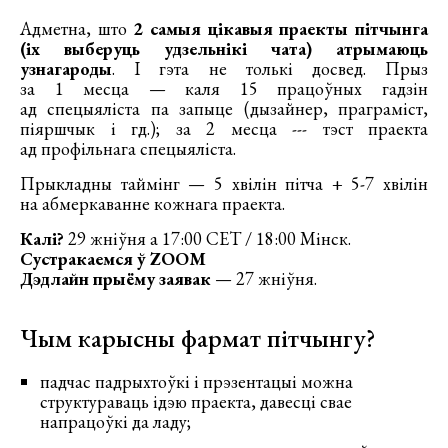
Адметна, што
2 самыя цікавыя праекты пітчынга
(іх выберуць удзельнікі чата) атрымаюць
узнагароды
. І гэта не толькі досвед. Прыз
за 1 месца — каля 15 працоўных гадзін
ад спецыяліста па запыце (дызайнер, праграміст,
піяршчык і гд.); за 2 месца --- тэст праекта
ад профільнага спецыяліста.
Прыкладны таймінг — 5 хвілін пітча + 5-7 хвілін
на абмеркаванне кожнага праекта.
Калі?
29 жніўня а 17:00 CET / 18:00 Мінск.
Сустракаемся ў ZOOM
Дэдлайн прыёму заявак
— 27 жніўня.
Чым карысны фармат пітчынгу?
падчас падрыхтоўкі і прэзентацыі можна
структураваць ідэю праекта, давесці свае
напрацоўкі да ладу;