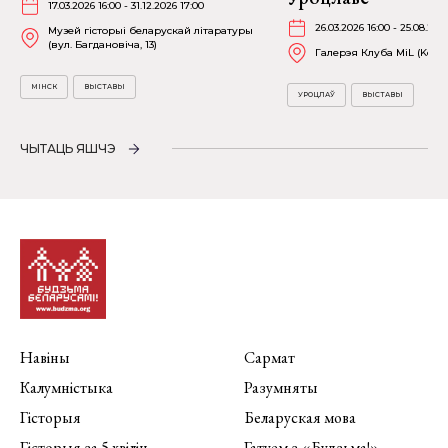
17.03.2026 16:00 - 31.12.2026 17:00
26.03.2026 16:00 - 25.08.202
Музей гісторыі беларускай літаратуры
(вул. Багдановіча, 13)
Галерэя Клуба MiL (Kościu
МІНСК
ВЫСТАВЫ
УРОЦЛАЎ
ВЫСТАВЫ
ЧЫТАЦЬ ЯШЧЭ
Навіны
Сармат
Калумністыка
Разумняты
Гісторыя
Беларуская мова
Гісторыя за 5 хвілін
Гатуем з «Будзьма!»