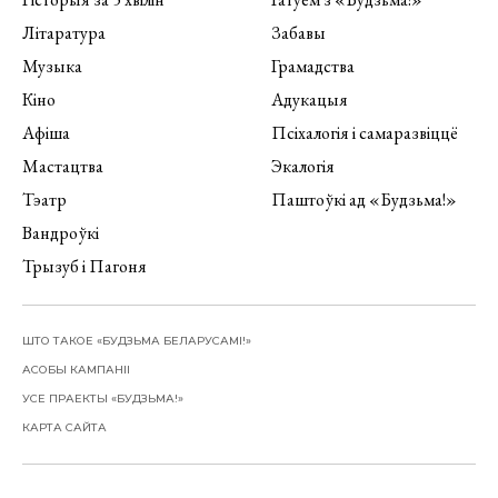
Літаратура
Забавы
Музыка
Грамадства
Кіно
Адукацыя
Афіша
Псіхалогія і самаразвіццё
Мастацтва
Экалогія
Тэатр
Паштоўкі ад «Будзьма!»
Вандроўкі
Трызуб і Пагоня
ШТО ТАКОЕ «БУДЗЬМА БЕЛАРУСАМІ!»
АСОБЫ КАМПАНІІ
УСЕ ПРАЕКТЫ «БУДЗЬМА!»
КАРТА САЙТА