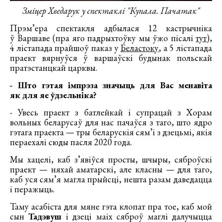
Зміцер Хведарук у спектаклі "Купала. Пачатак"
Прэм’ера спектакля адбылася 12 кастрычніка
ў Варшаве (пра яго падрыхтоўку мы ўжо пісалі
тут
),
4 лістапада прайшоў паказ у
Беластоку
, а 5 лістапада
праект вярнуўся ў варшаўскі будынак польскай
пратэстанцкай царквы.
- Што гэтая імпрэза значыць для Вас менавіта
як для яе ўдзельніка?
- Увесь праект з батлейкай і супрацай з Хорам
вольных беларусаў для нас пачаўся з таго, што ядро
гэтага праекта — тры беларускія сям’і з дзецьмі, якія
пераехалі сюды пасля 2020 года.
Мы хацелі, каб з’явіўся просты, шчыры, сяброўскі
праект — няхай аматарскі, але класны — для таго,
каб уся сям’я магла прыйсці, нешта разам даведацца
і перажыць.
Таму асабіста для мяне гэта клопат пра тое, каб мой
сын
Тадэвуш
і дзеці маіх сяброў маглі далучыцца