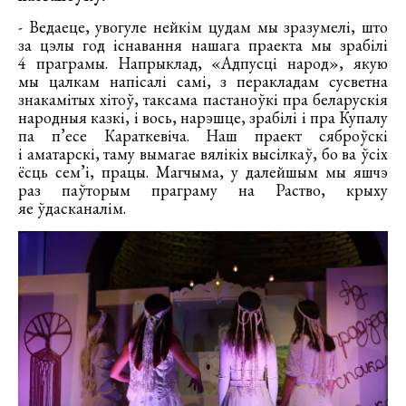
- Ведаеце, увогуле нейкім цудам мы зразумелі, што
за цэлы год існавання нашага праекта мы зрабілі
4 праграмы. Напрыклад, «Адпусці народ», якую
мы цалкам напісалі самі, з перакладам сусветна
знакамітых хітоў, таксама пастаноўкі пра беларускія
народныя казкі, і вось, нарэшце, зрабілі і пра Купалу
па п’есе Караткевіча. Наш праект сяброўскі
і аматарскі, таму вымагае вялікіх высілкаў, бо ва ўсіх
ёсць сем’і, працы. Магчыма, у далейшым мы яшчэ
раз паўторым праграму на Раство, крыху
яе ўдасканалім.