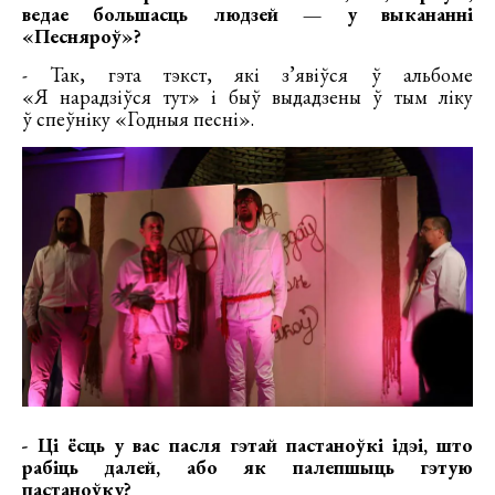
ведае большасць людзей — у выкананні
«Песняроў»?
- Так, гэта тэкст, які з’явіўся ў альбоме
«Я нарадзіўся тут» і быў выдадзены ў тым ліку
ў спеўніку «Годныя песні».
- Ці ёсць у вас пасля гэтай пастаноўкі ідэі, што
рабіць далей, або як палепшыць гэтую
пастаноўку?