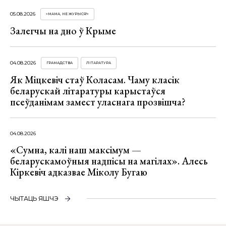
05.08.2026
«МАМА, НЕ ЖУРЫСЯ!»
Залегчы на дно ў Крыме
04.08.2026
ГРАМАДСТВА
ЛІТАРАТУРА
Як Міцкевіч стаў Коласам. Чаму класік
беларускай літаратуры карыстаўся
псеўданімам замест уласнага прозвішча?
04.08.2026
«Сумна, калі наш максімум —
беларускамоўныя надпісы на магілах». Алесь
Кіркевіч адказвае Міколу Бугаю
ЧЫТАЦЬ ЯШЧЭ