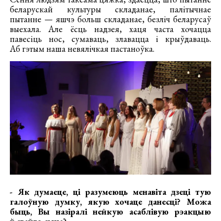
беларускай культуры складанае, палітычнае
пытанне — яшчэ больш складанае, безліч беларусаў
выехала. Але ёсць надзея, хаця часта хочацца
павесіць нос, сумаваць, злавацца і крыўдаваць.
Аб гэтым наша невялічкая пастаноўка.
- Як думаеце, ці разумеюць менавіта дзеці тую
галоўную думку, якую хочаце данесці? Можа
быць, Вы назіралі нейкую асаблівую рэакцыю