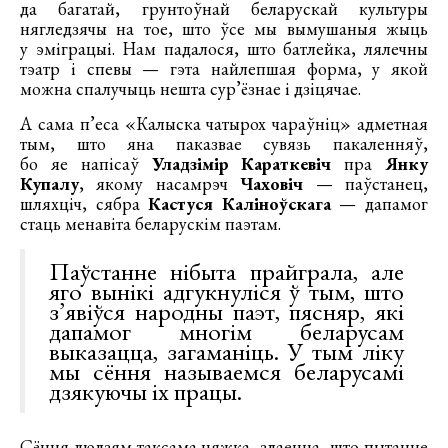
да багатай, грунтоўнай беларускай культуры
нягледзячы на тое, што ўсе мы вымушаныя жыць
у эміграцыі. Нам падалося, што батлейка, лялечны
тэатр і спевы — гэта найлепшая форма, у якой
можна спалучыць нешта сур’ёзнае і дзіцячае.
А сама п’еса «Калыска чатырох чараўніц» адметная
тым, што яна паказвае сувязь пакаленняў,
бо яе напісаў
Уладзімір Караткевіч
пра
Янку
Купалу
, якому насамрэч
Чаховіч
— паўстанец,
шляхціч, сябра
Кастуся Каліноўскага
— дапамог
стаць менавіта беларускім паэтам.
Паўстанне нібыта прайграла, але
яго вынікі адгукнуліся ў тым, што
з’явіўся народны паэт, пясняр, які
дапамог многім беларусам
выказацца, загаманіць. У тым ліку
мы сёння называемся беларусамі
дзякуючы іх працы.
Сёння людзям таксама цяжка, здаецца, што пытанне