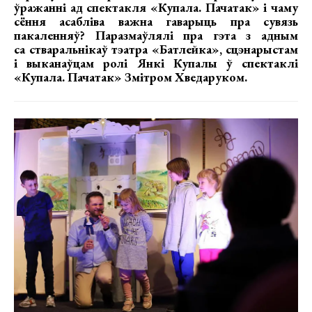
ўражанні ад спектакля «Купала. Пачатак» і чаму
сёння асабліва важна гаварыць пра сувязь
пакаленняў? Паразмаўлялі пра гэта з адным
са стваральнікаў тэатра «Батлейка», сцэнарыстам
і выканаўцам ролі Янкі Купалы ў спектаклі
«Купала. Пачатак» Змітром Хведаруком.