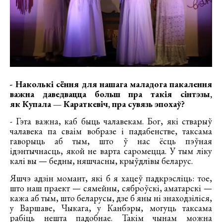
- Наколькі сёння для нашага маладога пакалення
важна даведвацца больш пра такія сінтэзы,
як Купала — Караткевіч, пра сувязь эпохаў?
- Гэта важна, каб быць чалавекам. Бог, які стварыў
чалавека па сваім вобразе і падабенстве, таксама
гаворыць аб тым, што ў нас ёсць пэўная
ідэнтычнасць, якой не варта саромецца. У тым ліку
калі вы — бедны, няшчасны, крыўдлівы беларус.
Яшчэ адзін момант, які б я хацеў падкрэсліць: тое,
што наш праект — сямейны, сяброўскі, аматарскі —
кажа аб тым, што беларусы, дзе б яны ні знаходзіліся,
у Варшаве, Чыкага, у Канбэры, могуць таксама
рабіць нешта падобнае. Такім чынам можна