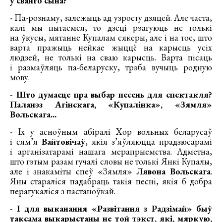
ў свайго сына?
- Па-рознаму, залежыць ад узросту дзяцей. Але часта,
калі мы пытаемся, то дзеці рэагуюць не толькі
на ўкусы, мятанне Купалам сякеры, але і на тое, што
варта пражыць нейкае жыццё на карысць усіх
людзей, не толькі на сваю карысць. Варта пісаць
і размаўляць па-беларуску, трэба вучыць родную
мову.
- Што думаеце пра выбар песень для спектакля?
Паланэз Агінскага, «Купалінка», «Зямля»
Вольскага...
- Іх у асноўным абіралі Хор вольных беларусаў
і сям’я
Вайтовічаў
, якія з’яўляюцца прадзюсарамі
і арганізатарамі нашага мерапрыемства. Адметна,
што гэтым разам гучалі словы не толькі Янкі Купалы,
але і знакаміты спеў «Зямля»
Лявона Вольскага
.
Яны стараліся падабраць такія песні, якія б добра
перагукаліся з пастаноўкай.
- І для выканання «Развітання з Радзімай» быў
таксама выкарыстаны не той тэкст, які, мяркую,