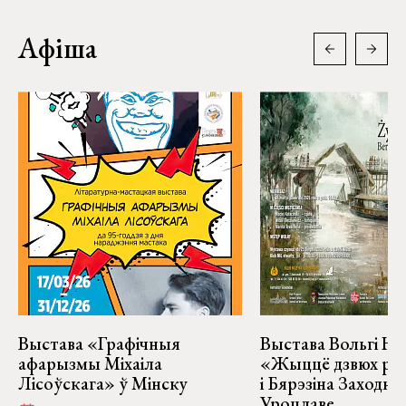
Афіша
Выстава «Графічныя
Выстава Вольгі На
афарызмы Міхаіла
«Жыццё дзвюх рэк
Лісоўскага» ў Мінску
і Бярэзіна Заходня
Уроцлаве