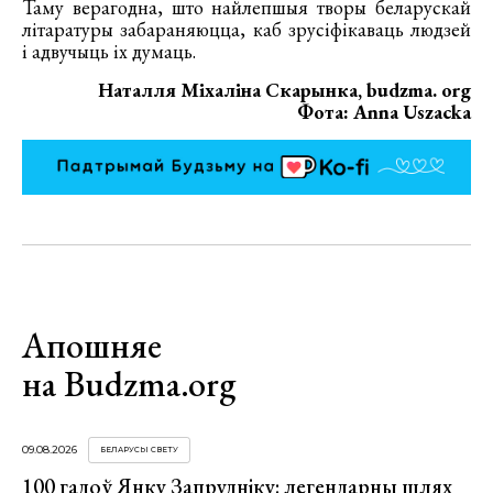
Таму верагодна, што найлепшыя творы беларускай
літаратуры забараняюцца, каб зрусіфікаваць людзей
і адвучыць іх думаць.
Наталля Міхаліна Скарынка, budzma. org
Фота: Anna Uszacka
Апошняе
на Budzma.org
09.08.2026
БЕЛАРУСЫ СВЕТУ
100 гадоў Янку Запрудніку: легендарны шлях