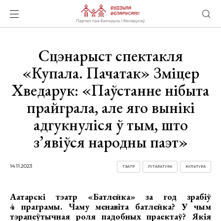
Сцэнарыст спектакля
«Купала. Пачатак» Зміцер
Хведарук: «Паўстанне нібыта
прайграла, але яго вынікі
адгукнуліся ў тым, што
з’явіўся народны паэт»
14.11.2023
ТЭАТР
ЛІТАРАТУРА
КУЛЬТУРА
Аатарскі тэатр «Батлейка» за год зрабіў
4 праграмы. Чаму менавіта батлейка? У чым
тэрапеўтычная роля падобных праектаў? Якія