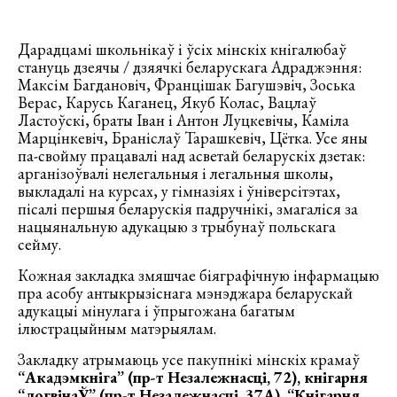
Дарадцамі школьнікаў і ўсіх мінскіх кнігалюбаў
стануць дзеячы / дзяячкі беларускага Адраджэння:
Максім Багдановіч, Францішак Багушэвіч, Зоська
Верас, Карусь Каганец, Якуб Колас, Вацлаў
Ластоўскі, браты Іван і Антон Луцкевічы, Каміла
Марцінкевіч, Браніслаў Тарашкевіч, Цётка. Усе яны
па-свойму працавалі над асветай беларускіх дзетак:
арганізоўвалі нелегальныя і легальныя школы,
выкладалі на курсах, у гімназіях і ўніверсітэтах,
пісалі першыя беларускія падручнікі, змагаліся за
нацыянальную адукацыю з трыбунаў польскага
сейму.
Кожная закладка змяшчае біяграфічную інфармацыю
пра асобу антыкрызіснага мэнэджара беларускай
адукацыі мінулага і ўпрыгожана багатым
ілюстрацыйным матэрыялам.
Закладку атрымаюць усе пакупнікі мінскіх крамаў
“Акадэмкніга” (пр-т Незалежнасці, 72), кнігарня
“логвінаЎ” (пр-т Незалежнасці, 37А), “Кнігарня