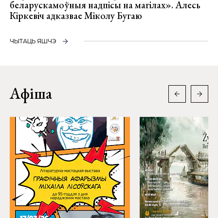
беларускамоўныя надпісы на магілах». Алесь
Кіркевіч адказвае Міколу Бугаю
ЧЫТАЦЬ ЯШЧЭ
Афіша