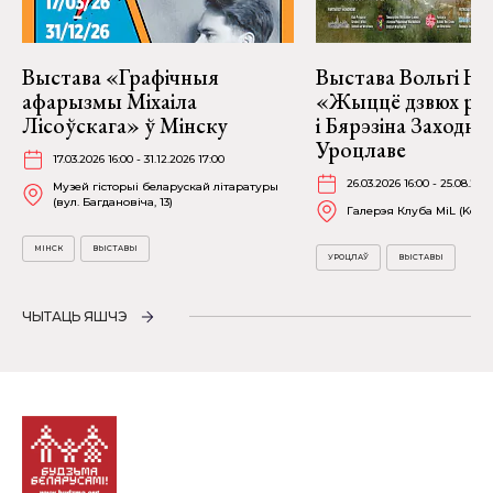
Выстава «Графічныя
Выстава Вольгі На
афарызмы Міхаіла
«Жыццё дзвюх рэк
Лісоўскага» ў Мінску
і Бярэзіна Заходня
Уроцлаве
17.03.2026 16:00 - 31.12.2026 17:00
26.03.2026 16:00 - 25.08.202
Музей гісторыі беларускай літаратуры
(вул. Багдановіча, 13)
Галерэя Клуба MiL (Kościu
МІНСК
ВЫСТАВЫ
УРОЦЛАЎ
ВЫСТАВЫ
ЧЫТАЦЬ ЯШЧЭ