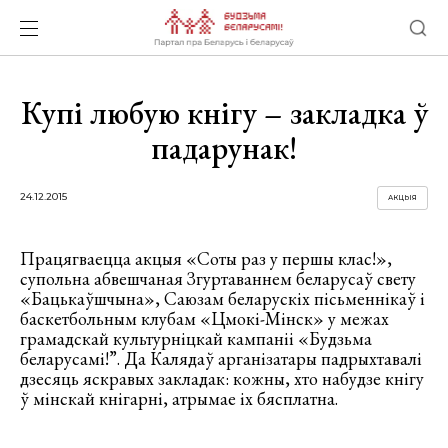
Купі любую кнігу – закладка ў
падарунак!
24.12.2015
АКЦЫЯ
Працягваецца акцыя «Соты раз у першы клас!»,
супольна абвешчаная Згуртаваннем беларусаў свету
«Бацькаўшчына», Саюзам беларускіх пісьменнікаў і
баскетбольным клубам «Цмокі-Мінск» у межах
грамадскай культурніцкай кампаніі «Будзьма
беларусамі!”. Да Калядаў арганізатары падрыхтавалі
дзесяць яскравых закладак: кожны, хто набудзе кнігу
ў мінскай кнігарні, атрымае іх бясплатна.