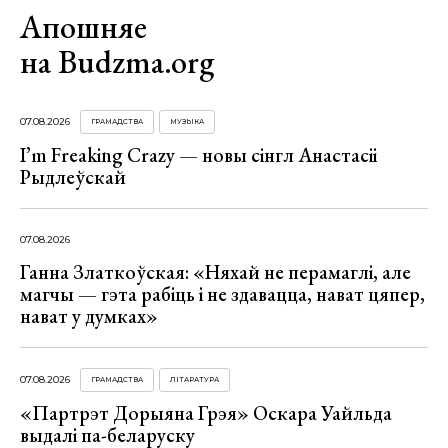
Апошняе
на Budzma.org
07.08.2026
ГРАМАДСТВА
МУЗЫКА
I’m Freaking Crazy — новы сінгл Анастасіі
Рыдлеўскай
07.08.2026
Ганна Златкоўская: «Няхай не перамаглі, але
магчы — гэта рабіць і не здавацца, нават цяпер,
нават у думках»
07.08.2026
ГРАМАДСТВА
ЛІТАРАТУРА
«Партрэт Дорыяна Грэя» Оскара Уайльда
выдалі па-беларуску