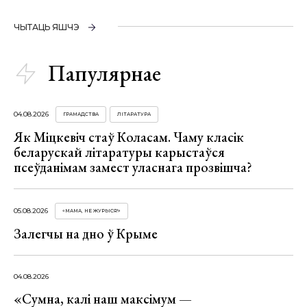
ЧЫТАЦЬ ЯШЧЭ
Папулярнае
04.08.2026
ГРАМАДСТВА
ЛІТАРАТУРА
Як Міцкевіч стаў Коласам. Чаму класік
беларускай літаратуры карыстаўся
псеўданімам замест уласнага прозвішча?
05.08.2026
«МАМА, НЕ ЖУРЫСЯ!»
Залегчы на дно ў Крыме
04.08.2026
«Сумна, калі наш максімум —