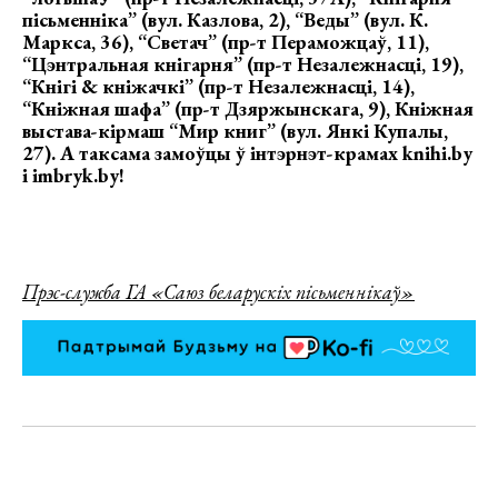
пісьменніка” (вул. Казлова, 2), “Веды” (вул. К.
Маркса, 36), “Светач” (пр-т Пераможцаў, 11),
“Цэнтральная кнігарня” (пр-т Незалежнасці, 19),
“Кнігі & кніжачкі” (пр-т Незалежнасці, 14),
“Кніжная шафа” (пр-т Дзяржынскага, 9), Кніжная
выстава-кірмаш “Мир книг” (вул. Янкі Купалы,
27). А таксама замоўцы ў інтэрнэт-крамах knihi.by
і imbryk.by!
Прэс-служба ГА «Саюз беларускіх пісьменнікаў»