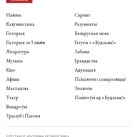
Навіны
Сармат
Калумністыка
Разумняты
Гісторыя
Беларуская мова
Гісторыя за 5 хвілін
Гатуем з «Будзьма!»
Літаратура
Забавы
Музыка
Грамадства
Кіно
Адукацыя
Афіша
Псіхалогія і самаразвіццё
Мастацтва
Экалогія
Тэатр
Паштоўкі ад «Будзьма!»
Вандроўкі
Трызуб і Пагоня
ШТО ТАКОЕ «БУДЗЬМА БЕЛАРУСАМІ!»