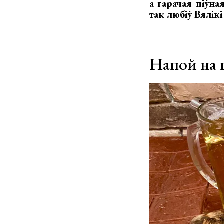
а гарачая піўна
так любіў Вялік
Напой на п