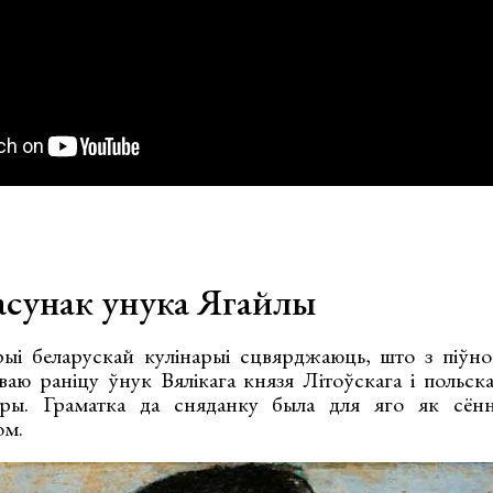
сунак унука Ягайлы
рыі беларускай кулінарыі сцвярджаюць, што з піўно
ваю раніцу ўнук Вялікага князя Літоўскага і польск
ры. Граматка да сняданку была для яго як сённ
ом.