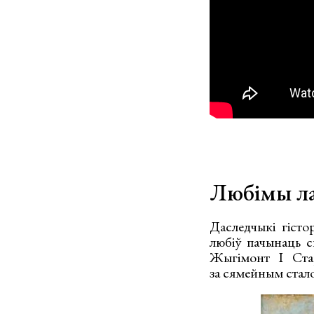
Любімы ла
Даследчыкі гісто
любіў пачынаць с
Жыгімонт І Ста
за сямейным стал