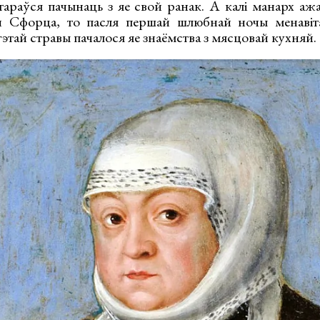
араўся пачынаць з яе свой ранак. А калі манарх ажа
 Сфорца, то пасля першай шлюбнай ночы менавіта
 гэтай стравы пачалося яе знаёмства з мясцовай кухняй.