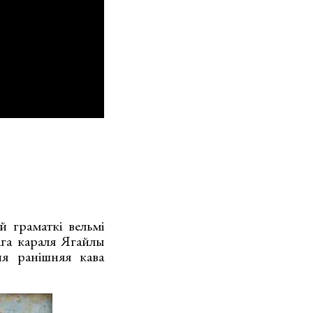
й граматкі вельмі
ага караля Ягайлы
я ранішняя кава