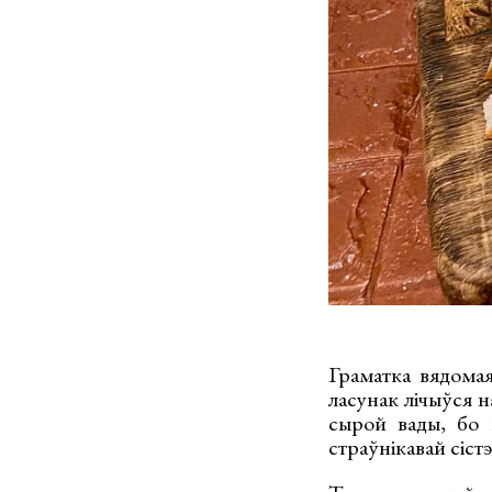
Граматка вядомая
ласунак лічыўся на
сырой вады, бо 
страўнікавай сіст