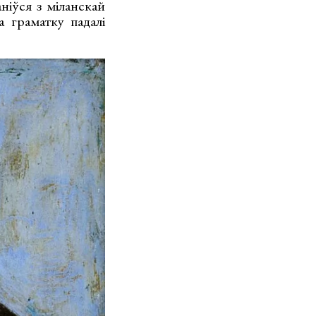
ніўся з міланскай
 граматку падалі