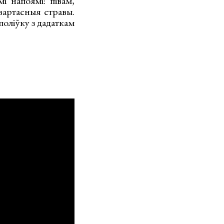
і напоямі: півам,
вартасныя стравы.
поліўку з дадаткам