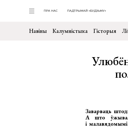
ПРА НАС
ПАДТРЫМАЙ «БУДЗЬМУ»
Навіны
Калумністыка
Гісторыя
Лі
Улюбён
по
Заварваць штод
А што ўжывал
і малавядомымі