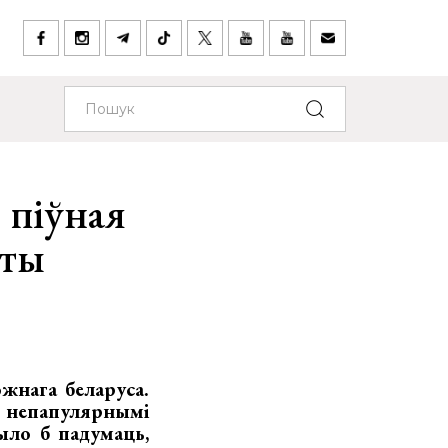
 піўная
аты
жнага беларуса.
непапулярнымі
ыло б падумаць,