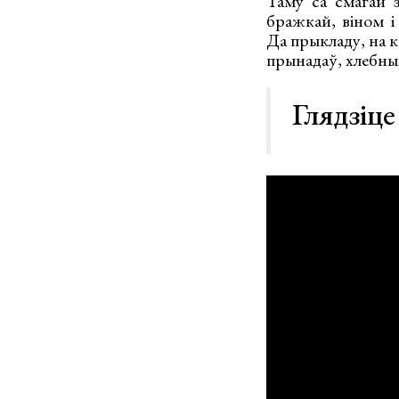
Таму са смагай з
бражкай, віном і
Да прыкладу, на к
прынадаў, хлебных
Глядзіце