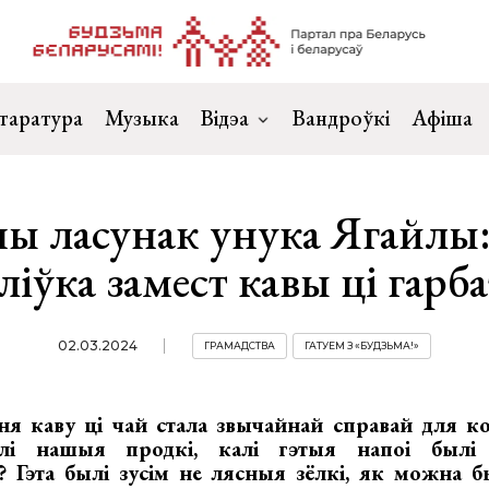
таратура
Музыка
Відэа
Вандроўкі
Афіша
ы ласунак унука Ягайлы:
ліўка замест кавы ці гарб
02.03.2024
ГРАМАДСТВА
ГАТУЕМ З «БУДЗЬМА!»
ня каву ці чай стала звычайнай справай для ко
і нашыя продкі, калі гэтыя напоі былі 
? Гэта былі зусім не лясныя зёлкі, як можна б