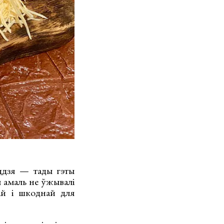
оддзя — тады гэты
ы амаль не ўжывалі
ай і шкоднай для