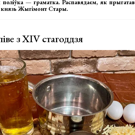
я поліўка — граматка. Распавядаем, як прыгатав
і князь Жыгімонт Стары.
іве з XIV стагоддзя