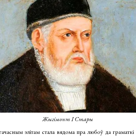
Жыгімонт І Стары
гачасным элітам стала вядома пра любоў да граматкі 