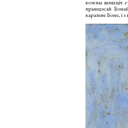
кожны шляхціч ст
прынцэсай Бонай
каралеве Боне, і з