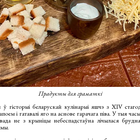
Прадукты для граматкі
 ў гісторыі беларускай кулінарыі яшчэ з XIV стаг
поем і гатавалі яго на аснове гарачага піва. У тыя час
вада не з крыніцы небеспадстаўна лічылася брудн
эмы.