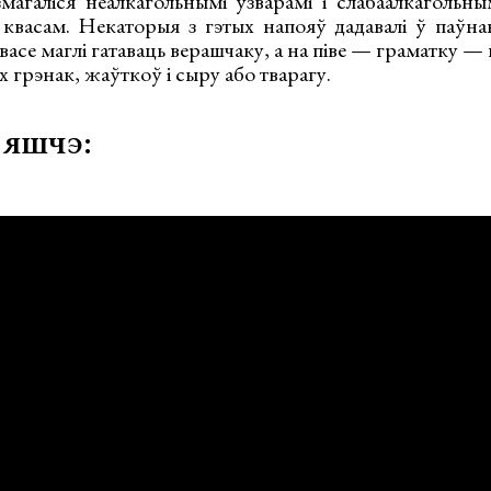
магаліся неалкагольнымі ўзварамі і слабаалкагольным
 квасам. Некаторыя з гэтых напояў дадавалі ў паўна
васе маглі гатаваць верашчаку, а на піве — граматку — 
 грэнак, жаўткоў і сыру або тварагу.
 яшчэ: