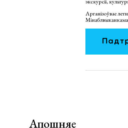
экскурсіі, культ
Арганізоўвае ле
Мінаблвыканкама
Апошняе