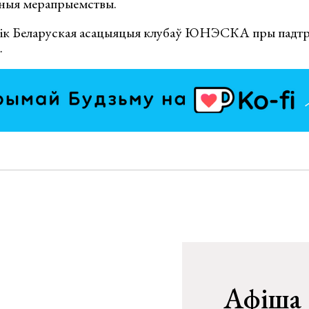
урныя мерапрыемствы.
тнік Беларуская асацыяцыя клубаў ЮНЭСКА пры пад
.
Афіша