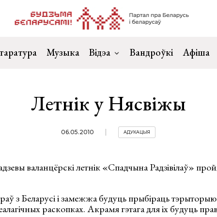
таратура
Музыка
Відэа
Вандроўкі
Афіша
Летнік у Нясвіжы
06.05.2010
АДУКАЦЫЯ
зевы валанцёрскі летнік «Спадчына Радзівілаў» прой
раў з Беларусі і замежжа будуць прыбіраць тэрыторыю
еалагічных раскопках. Акрамя гэтага для іх будуць прав