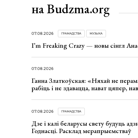
на Budzma.org
07.08.2026
ГРАМАДСТВА
МУЗЫКА
I’m Freaking Crazy — новы сінгл Ана
07.08.2026
Ганна Златкоўская: «Няхай не перама
рабіць і не здавацца, нават цяпер, на
07.08.2026
ГРАМАДСТВА
Дзе і калі беларусы свету будуць ад
Годнасці. Расклад мерапрыемстваў