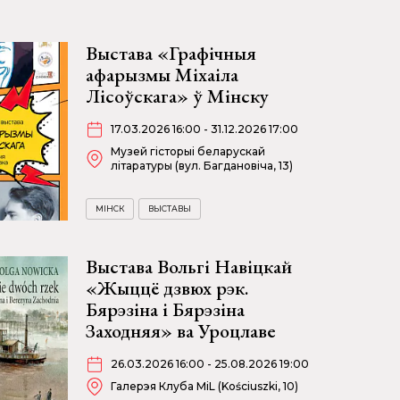
Выстава «Графічныя
афарызмы Міхаіла
Лісоўскага» ў Мінску
17.03.2026 16:00 - 31.12.2026 17:00
Музей гісторыі беларускай
літаратуры (вул. Багдановіча, 13)
МІНСК
ВЫСТАВЫ
Выстава Вольгі Навіцкай
«Жыццё дзвюх рэк.
Бярэзіна і Бярэзіна
Заходняя» ва Уроцлаве
26.03.2026 16:00 - 25.08.2026 19:00
Галерэя Клуба MiL (Kościuszki, 10)