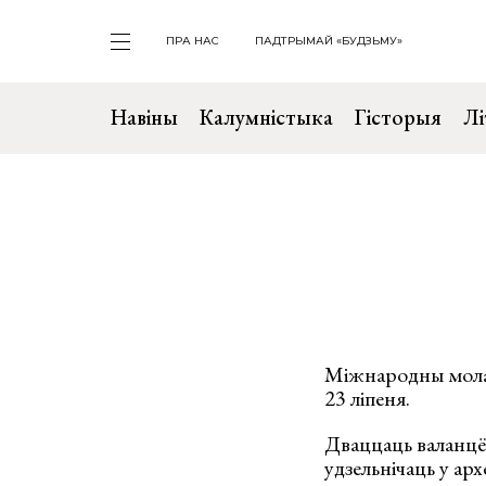
ПРА НАС
ПАДТРЫМАЙ «БУДЗЬМУ»
Навіны
Калумністыка
Гісторыя
Лі
Міжнародны молад
23 ліпеня.
Дваццаць валанцё
удзельнічаць у арх