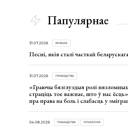
Папулярнае
31.07.2026
МУЗЫКА
Песні, якія сталі часткай беларуска
31.07.2026
ГРАМАДСТВА
«Граючы бязглуздыя ролі нязломны
страціць тое важнае, што ў нас ёсць
пра права на боль і слабасць у эмігра
04.08.2026
ГРАМАДСТВА
ЛІТАРАТУРА