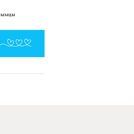
трымцы