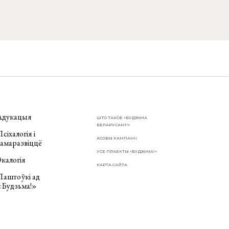
Адукацыя
ШТО ТАКОЕ «БУДЗЬМА
БЕЛАРУСАМІ!»
сіхалогія і
АСОБЫ КАМПАНІІ
самаразвіццё
УСЕ ПРАЕКТЫ «БУДЗЬМА!»
калогія
КАРТА САЙТА
Паштоўкі ад
«Будзьма!»