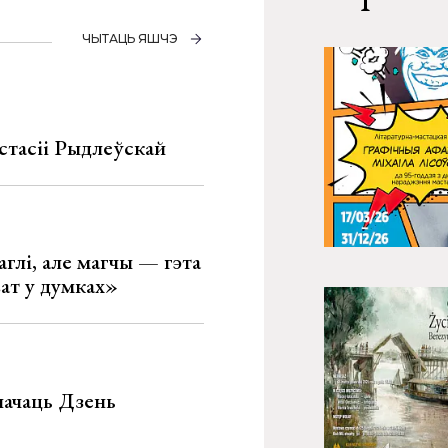
ЧЫТАЦЬ ЯШЧЭ
стасіі Рыдлеўскай
глі, але магчы — гэта
ват у думках»
значаць Дзень