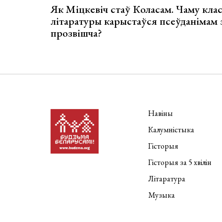
Як Міцкевіч стаў Коласам. Чаму клас
літаратуры карыстаўся псеўданімам 
прозвішча?
Навіны
Калумністыка
Гісторыя
Гісторыя за 5 хвілін
Літаратура
Музыка