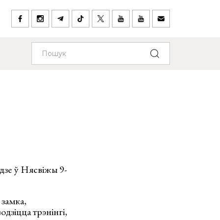
дзе ў Нясвіжы 9-
 замка,
одзіцца трэнінгі,