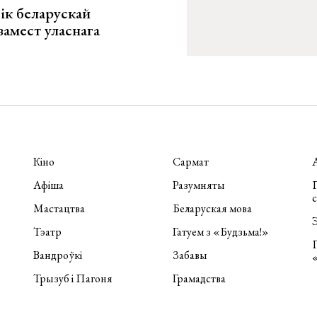
ік беларускай
замест уласнага
Кіно
Сармат
Афіша
Разумняты
П
Мастацтва
Беларуская мова
Э
Тэатр
Гатуем з «Будзьма!»
Вандроўкі
Забавы
Трызуб і Пагоня
Грамадства