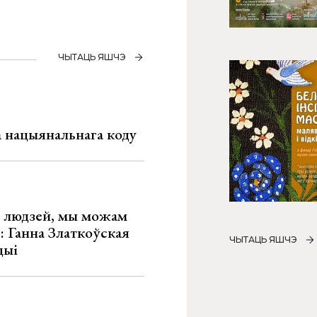
ЧЫТАЦЬ ЯШЧЭ
га нацыянальнага коду
х людзей, мы можам
»: Ганна Златкоўская
ЧЫТАЦЬ ЯШЧЭ
цыі