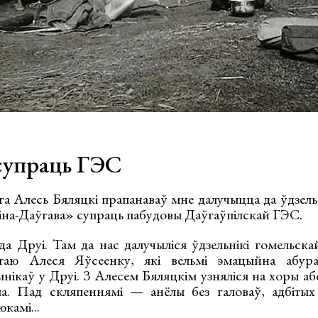
супраць ГЭС
га Алесь Бяляцкі прапанаваў мне далучыцца да ўдзель
віна-Даўгава» супраць пабудовы Даўгаўпілскай ГЭС.
да Друі. Там да нас далучыліся ўдзельнікі гомельска
ятаю Алеся Яўсеенку, які вельмі эмацыйна абур
нікаў у Друі. З Алесем Бяляцкім узняліся на хоры аб
ёла. Пад скляпеннямі — анёлы без галоваў, адбіты
камі...