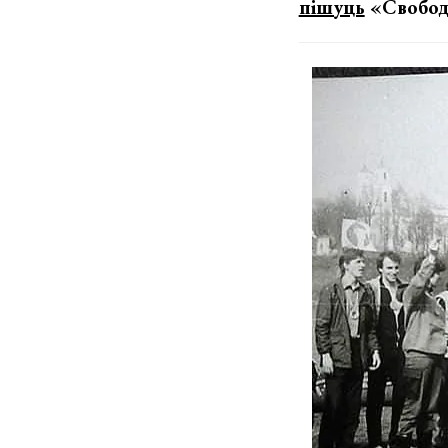
пішуць
«Свобод