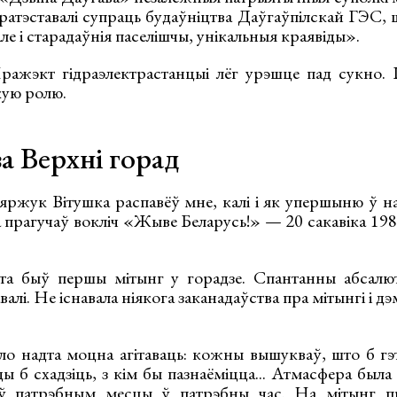
ратэставалі супраць будаўніцтва Даўгаўпілскай ГЭС, 
 але і старадаўнія паселішчы, унікальныя краявіды».
ражэкт гідраэлектрастанцыі лёг урэшце пад сукно. І
кую ролю.
а Верхні горад
яржук Вітушка распавёў мне, калі і як упершыню ў н
а прагучаў вокліч «Жыве Беларусь!» — 20 сакавіка 19
а быў першы мітынг у горадзе. Спантанны абсалютн
алі. Не існавала ніякога заканадаўства пра мітынгі і д
ло надта моцна агітаваць: кожны вышукваў, што б гэт
ды б схадзіць, з кім бы пазнаёміцца... Атмасфера была
ў патрэбным месцы ў патрэбны час. На мітынг п