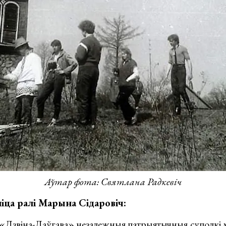
Аўтар фота: Святлана Радкевіч
ніца ралі Марына Сідаровіч:
«Дзвіна-Даўгава» незалежныя патрыятычныя суполкі 