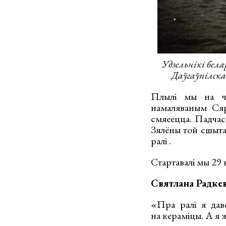
Удзельнікі бел
Даўгаўпілска
Плылі мы на ча
намаляваным Сяр
смяеецца. Падчас 
Зялёны той сшытак
ралі .
Стартавалі мы 29 
Святлана Радкев
«Пра ралі я дав
на кераміцы. А я ж