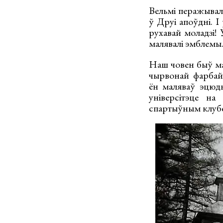
Вельмі перажывала
ў Друі апоўдні. І
рухавай моладзі! 
малявалі эмблемы..
Наш човен быў мас
чырвонай фарбай
ён маляваў эцюд
універсітэце на
спартыўным клуб