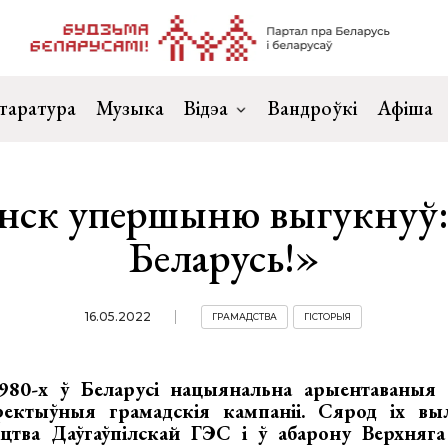
таратура
Музыка
Відэа
Вандроўкі
Афіша
інск упершыню выгукнуў
Беларусь!»
16.05.2022
ГРАМАДСТВА
ГІСТОРЫЯ
80-х ў Беларусі нацыянальна арыентаваныя с
эфектыўныя грамадскія кампаніі. Сярод іх в
іцтва Даўгаўпілскай ГЭС і ў абарону Верхняга