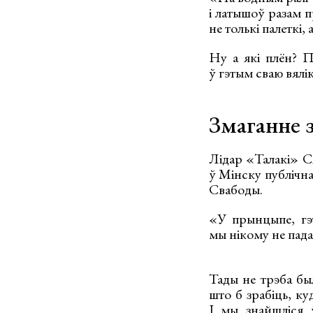
і латышоў разам п
не толькі палеткі,
Ну а які плён? П
ў гэтым сваю вялі
Змаганне з
Лідар «Талакі» С
ў Мінску публічн
Свабоды.
«У прынцыпе, гэт
мы нікому не падав
Тады не трэба бы
што б зрабіць, ку
І мы знайшліся 