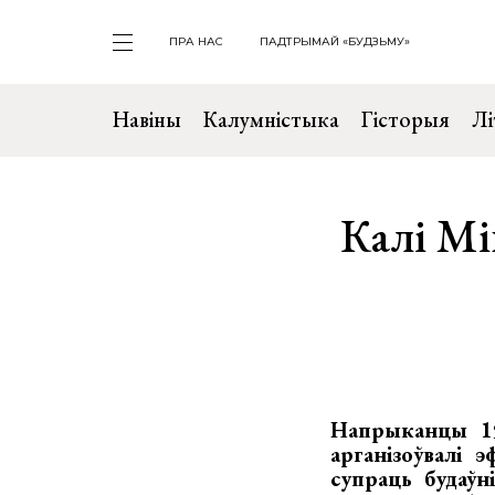
ПРА НАС
ПАДТРЫМАЙ «БУДЗЬМУ»
Навіны
Калумністыка
Гісторыя
Лі
Калі М
Напрыканцы 19
арганізоўвалі 
супраць будаўн