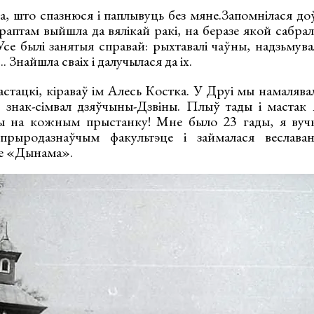
, што спазнюся і паплывуць без мяне.Запомнілася доў
 раптам выйшла да вялікай ракі, на беразе якой сабра
Усе былі занятыя справай: рыхтавалі чаўны, надзьмув
. Знайшла сваіх і далучылася да іх.
тацкі, кіраваў ім Алесь Костка. У Друі мы намалявал
 знак-сімвал дзяўчыны-Дзвіны. Плыў тады і мастак
ы на кожным прыстанку! Мне было 23 гады, я вучы
 прыродазнаўчым факультэце і займалася веслава
е «Дынама».