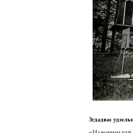
Згдадвае удзель
«На водным ралі 