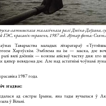
аруска-латышскага экалагічнага ралі Дзвіна-Даўгава, с
й ГЭС, красавік-травень, 1987 год. Аўтар фота: Свят
ўнах Таварыства маладых літаратараў «Тутэйшы
геем Харэўскім. Эмблема на ім — маска, дзе воч
ралі вялі дзённік — кожны апісваў частку дня: хто ш
 цяпер невядома дзе. Але над астатнімі чоўнамі лунал
красавіка 1987 года.
іч згадвае:
едалася ад сястры Ірыны, яна тады вучылася ў Ака
ыла ў Вільні.