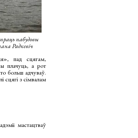
упраць пабудовы
лана Радкевіч
я», пад сцягам,
ы плачуць, а рот
то больш адчуваў.
і сцягі з сімвалам
дэміі мастацтваў