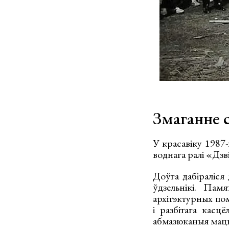
Змаганне 
У красавіку 1987-
воднага ралі «Дз
Доўга дабіраліся 
ўдзельнікі. Пам
архітэктурных пом
і разбітага касц
абмазюканыя мацю