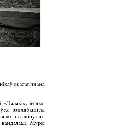
нікаў экалагічнана
й «Талакі», іншыя
аўся занядбаннем
салютна закінутага
х вандаламі. Муры