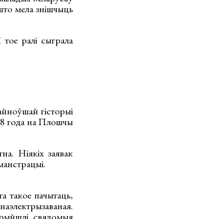
што мела знішчыць
 тое ралі сыграла
айноўшай гісторыі
88 года на Плошчы
а. Ніякіх заявак
эманстрацыі.
а такое пачытаць,
 наэлектрызаваная.
рыйшлі свядомыя