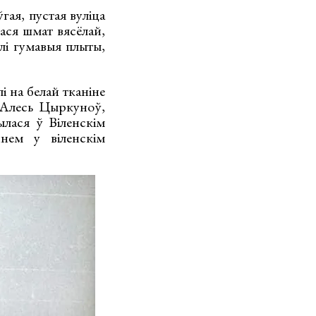
гая, пустая вуліца
лася шмат вясёлай,
алі гумавыя плыты,
і на белай тканіне
 Алесь Цыркуноў,
лася ў Віленскім
ннем у віленскім