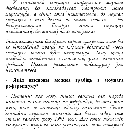
- У сённяшняй сітуацыі выпраўленне моўнага
дысбалансу без заканадаўчай падтрымкі можа
зацягнуцца, а сёння гэта немэтазгодна, бо моўная
сітуацыя і так далёка не самая лепшая — без
беларускамоўнай Беларусі можна страціць
незалежнасць без шанцаў на яе аднаўленне.
Беларускамоўным беларусам варта зразумець, што без
іх штодзённай працы на карысць беларускай мовы
сітуацыя толькі будзе пагаршацца. Таму праца
неабходна штодзённая і сістэмная, усімі законнымі
сродкамі. Проста размаўляць па-беларуску ўжо
недастаткова.
- Якія высновы можна зрабіць з моўнага
рэферэндуму?
- Пытанні пра мову, іншыя важныя для народа
пытанні нельга выносіць на рэферэндум, бо гэта тыя
рэчы, якія не належаць аднаму пакаленню. Сёння
звычайны шэраговы школьнік мае больш ведаў, чым
сталы чалавек узору 1995 года. Але гэты школьнік
вымушаны жыць па тым устаноўкам, што стварылі