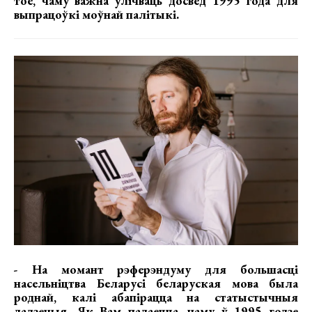
тое, чаму важна ўлічваць досвед 1995 года для
выпрацоўкі моўнай палітыкі.
- На момант рэферэндуму для большасці
насельніцтва Беларусі беларуская мова была
роднай, калі абапірацца на статыстычныя
дадзеныя. Як Вам падаецца, чаму ў 1995 годзе