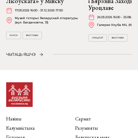
Лісоўскага» ў Мінску
і Бярэзіна Заходня
Уроцлаве
17.03.2026 16:00 - 31.12.2026 17:00
26.03.2026 16:00 - 25.08.202
Музей гісторыі беларускай літаратуры
(вул. Багдановіча, 13)
Галерэя Клуба MiL (Kościu
МІНСК
ВЫСТАВЫ
УРОЦЛАЎ
ВЫСТАВЫ
ЧЫТАЦЬ ЯШЧЭ
Навіны
Сармат
Калумністыка
Разумняты
Гісторыя
Беларуская мова