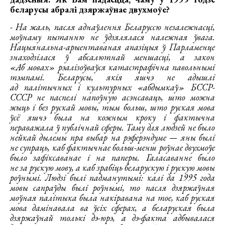
беларусы абралі дзяржаўнае двухмоўе?
- На жаль, пасля аднаўлення Беларуссю незалежнасці,
моўнаму пытанню не ўдзялялася належная ўвага.
Нацыянальна-арыентаваная апазіцыя ў Парламенце
знаходзілася ў абсалютнай меншасці, а закон
«Аб мовах» рэалізоўваўся катастрафічна павольнымі
тэмпамі. Беларусы, якія яшчэ не адышлі
ад палітычных і культурных «абдымкаў» БССР-
СССР не паспелі напоўную асэнсаваць, што можна
жыць і без рускай мовы, тым больш, што руская мова
ўсё яшчэ была на кожным кроку і фактычна
пераважала ў публічнай сферы. Таму для людзей не было
нейкай дылемы пра выбар на рэферэндуме — яны былі
не супраць, каб фактычнае больш-менш роўнае двухмоўе
было зафіксаванае і на паперы. Галасаванне было
не за рускую мову, а каб зрабіць беларускую і рускую мовы
роўнымі. Людзі былі падманутымі: калі да 1995 года
мовы сапраўды былі роўнымі, то пасля дзяржаўная
моўная палітыка была накіравана на тое, каб руская
мова дамінавала ва ўсіх сферах, а беларуская была
дзяржаўнай толькі дэ-юрэ, а дэ-факта адбывалася