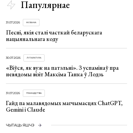
Папулярнае
31.07.2026
МУЗЫКА
Песні, якія сталі часткай беларускага
нацыянальнага коду
30.07.2026
ЛІТАРАТУРА
«Віўся, як вуж на патэльні». З успамінаў пра
невядомы візіт Максіма Танка ў Лодзь
31.07.2026
ГРАМАДСТВА
Гайд па малавядомых магчымасцях ChatGPT,
Gemini і Claude
ЧЫТАЦЬ ЯШЧЭ