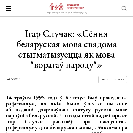
Ігар Случак: «Сёння
беларуская мова свядома
стыгматызуецца як мова
"ворагаў народу"»
14.05.2023
БЕЛАРУСКАЯ МОВА
14 траўня 1995 года ў Беларусі быў праведзены
рэферэндум, на якім было ўзнятае пытанне
аб наданні дзяржаўнага статусу рускай мове
нароўні з беларускай. З нагоды гэтай падзеі юрыст
Ігар Случак распавёў пра наступствы
рэферэндуму для беларускай мовы, а таксама пра