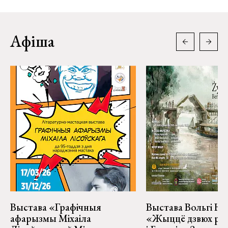
Афіша
Выстава «Графічныя
Выстава Вольгі На
афарызмы Міхаіла
«Жыццё дзвюх рэк