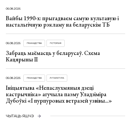
06.08.2026
Вайбы 1990-х: прыгадваем самую культавую і
настальгічную рэкламу на беларускім ТБ
06.08.2026
ГРАМАДСТВА
ГІСТОРЫЯ
Забраць маёмасць у беларусаў. Схема
Кацярыны ІІ
06.08.2026
ГРАМАДСТВА
ЛІТАРАТУРА
Ініцыятыва «Непаслухмяныя дзеці
кастрычніка» агучыла паэму Уладзіміра
Дубоўкі «І пурпуровых ветразей узвівы...»
ЧЫТАЦЬ ЯШЧЭ