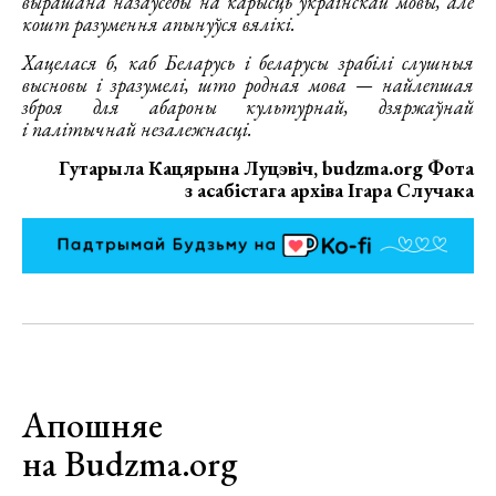
вырашана назаўсёды на карысць украінскай мовы, але
кошт разумення апынуўся вялікі.
Хацелася б, каб Беларусь і беларусы зрабілі слушныя
высновы і зразумелі, што родная мова — найлепшая
зброя для абароны культурнай, дзяржаўнай
і палітычнай незалежнасці.
Гутарыла Кацярына Луцэвіч, budzma.org Фота
з асабістага архіва Ігара Случака
Апошняе
на Budzma.org