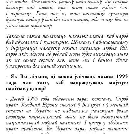
яго дзяды. Абсалютны разрыў пакаленняў, дзе старое
дамінуе над новым, праз што новае губляе сэнс
і вартасць. Гэта тое ж, што паставіць сучасную
душавую кабіну ў дом без каналізацыі, або заліць бензін
у дызельны трактар.
Таксама важна памятаць, наколькі важна, каб народ
быў адукаваны і культурны. Цёмнаму і абмежаванаму
ў інфармацыі чалавеку можна навязаць любыя ідэі,
сярод якіх адмова ад роднай мовы будзе выглядаць яшчэ
як не самае горшае зло, што мы і бачым сёння
ў няпросты для нашай краіны час.
- Як Вы лічыце, ці важна ўлічваць досвед 1995
года для таго, каб выпрацоўваць моўную
палітыку цяпер?
- Досвед 1995 года відавочны зараз кожнаму. Сярод
краін Усходняй Еўропы толькі ў Беларусі і ў меншай
ступені ва Украіне не надавалася належная ўвага
развіццю нацыянальнай мовы, не было адэкватнай
нацыянальнай моўнай палітыкі. І цяпер у абедзьвюх
краін праблемы. Ва Украіне зараз моўнае пытанне