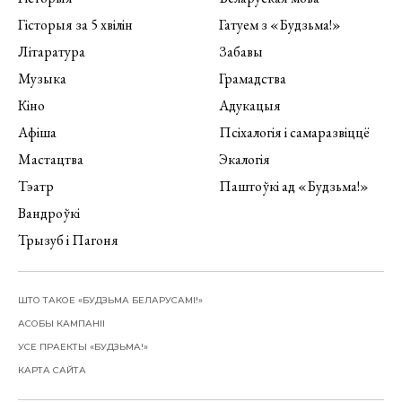
Гісторыя за 5 хвілін
Гатуем з «Будзьма!»
Літаратура
Забавы
Музыка
Грамадства
Кіно
Адукацыя
Афіша
Псіхалогія і самаразвіццё
Мастацтва
Экалогія
Тэатр
Паштоўкі ад «Будзьма!»
Вандроўкі
Трызуб і Пагоня
ШТО ТАКОЕ «БУДЗЬМА БЕЛАРУСАМІ!»
АСОБЫ КАМПАНІІ
УСЕ ПРАЕКТЫ «БУДЗЬМА!»
КАРТА САЙТА