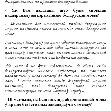
дыскрымінацыя па прыкмеце беларускай мовы.
- Як Вам падаецца, што будзе спрыяць
пашыранаму выкарыстанню беларускай мовы?
- Адэкватная для незалежнай краіны дзяржаўная
моўная палітыка зможа палепшыць стан беларускай
мовы.
Большасць беларусаў усё яшчэ ведаюць беларускую мову,
а тыя, хто не ведае, або ведае дрэнна, змогуць яе без
цяжкасцяў вывучыць, калі выкарыстанне беларускай
мовы стане актыўным у паўсядзённым жыцці.
Або хаця б не будзе небяспечным, бо сёння любы
беларускамоўны чалавек з’яўляецца па сутнасці
падазроным у нелаяльнасці да дзеючага палітычнага
ладу. І гэта таксама вынік дзяржаўнай моўнай
палітыкі, калі беларуская мова свядома
стыгматызуецца як мова «ворагаў народу».
- Ці магчыма, на Ваш погляд, абарона нашай мовы
ў краіне без істотных заканадаўчых зменаў?