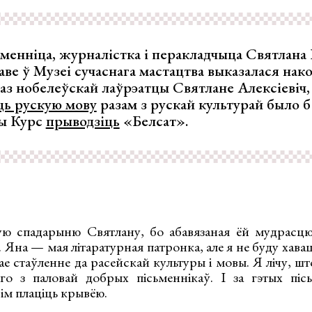
менніца, журналістка і перакладчыца Святлана 
ве ў Музеі сучаснага мастацтва выказалася нак
каз нобелеўскай лаўрэатцы Святлане Алексіевіч,
ць рускую мову
разам з рускай культурай было б
ы Курс
прыводзіць
«Белсат».
ю спадарыню Святлану, бо абавязаная ёй мудрасцю,
 Яна — мая літаратурная патронка, але я не буду хавац
ае стаўленне да расейскай культуры і мовы. Я лічу, шт
о з паловай добрых пісьменнікаў. І за гэтых піс
ім плаціць крывёю.