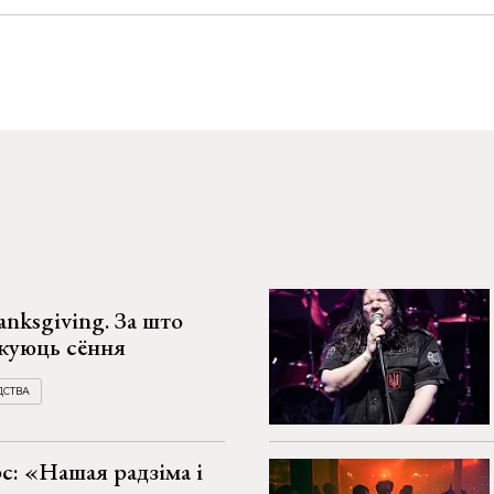
anksgiving. За што
куюць сёння
ДСТВА
с: «Нашая радзіма і