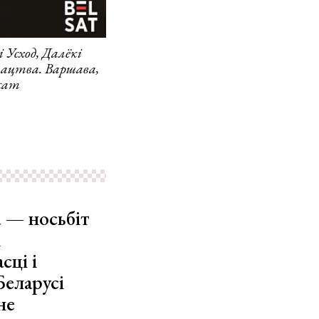
 Усход, Далёкі
стацтва. Варшава,
лсат
а — носьбіт
і
сці і
Беларусі
не