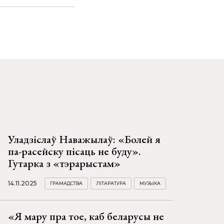
Уладзіслаў Наважылаў: «Болей я
па-расейску пісаць не буду».
Гутарка з «тэрарыстам»
14.11.2025
ГРАМАДСТВА
ЛІТАРАТУРА
МУЗЫКА
«Я мару пра тое, каб беларусы не