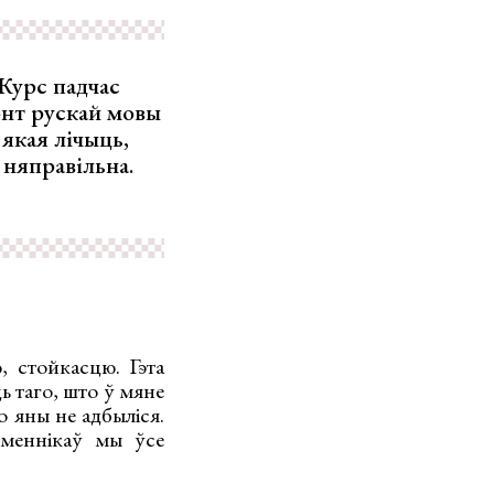
Курс падчас
онт рускай мовы
 якая лічыць,
 няправільна.
 стойкасцю. Гэта
ь таго, што ў мяне
о яны не адбыліся.
ьменнікаў мы ўсе