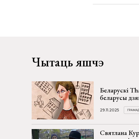
Чытаць яшчэ
Беларускі Th
беларусы дзя
29.11.2025
ГРАМА
Святлана Кур