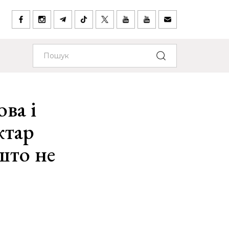
ва і
ктар
 што не