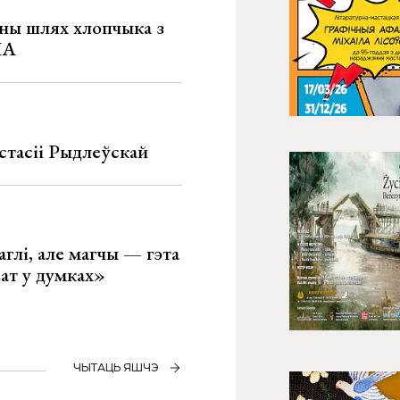
рны шлях хлопчыка з
ША
стасіі Рыдлеўскай
глі, але магчы — гэта
ват у думках»
ЧЫТАЦЬ ЯШЧЭ