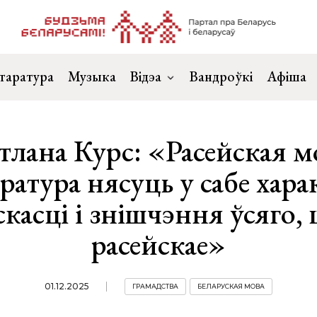
таратура
Музыка
Відэа
Вандроўкі
Афіша
тлана Курс: «Расейская мо
аратура нясуць у сабе хара
касці і знішчэння ўсяго,
расейскае»
01.12.2025
ГРАМАДСТВА
БЕЛАРУСКАЯ МОВА