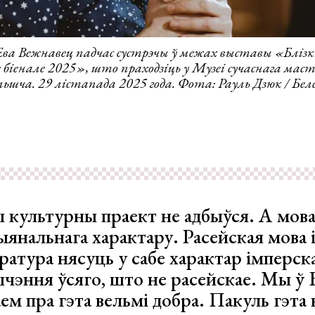
ва Вежнавец падчас сустрэчы ў межах выставы «Блізкі
 біенале 2025», што праходзіць у Музеі сучаснага ма
ьшча. 29 лістапада 2025 года. Фота: Рауль Дзюк / Бе
ы культурны праект не адбыўся. А мов
ыянальнага характару. Расейская мова 
ратура нясуць у сабе характар імперска
шчэння ўсяго, што не расейскае. Мы ў 
ем пра гэта вельмі добра. Пакуль гэта 