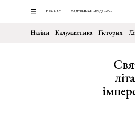
ПРА НАС
ПАДТРЫМАЙ «БУДЗЬМУ»
Навіны
Калумністыка
Гісторыя
Лі
Свя
літ
імперс