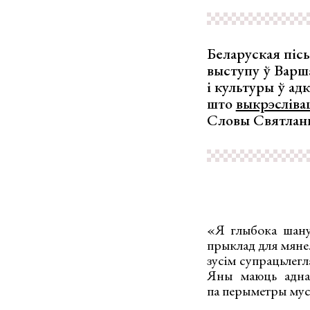
Беларуская пісь
выступу ў Варша
і культуры ў ад
што
выкрэсліва
Словы Святлан
«Я глыбока шану
прыклад для мяне.
зусім супрацьлегл
Яны маюць аднаг
па перыметры мус