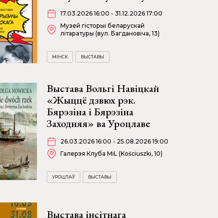
17.03.2026 16:00 - 31.12.2026 17:00
Музей гісторыі беларускай
літаратуры (вул. Багдановіча, 13)
МІНСК
ВЫСТАВЫ
Выстава Вольгі Навіцкай
«Жыццё дзвюх рэк.
Бярэзіна і Бярэзіна
Заходняя» ва Уроцлаве
26.03.2026 16:00 - 25.08.2026 19:00
Галерэя Клуба MiL (Kościuszki, 10)
УРОЦЛАЎ
ВЫСТАВЫ
Выстава інсітнага