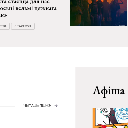
ста стаецца для нас
осьці вельмі цяжкага
ак»
СТВА
ЛІТАРАТУРА
Афіша
ЧЫТАЦЬ ЯШЧЭ