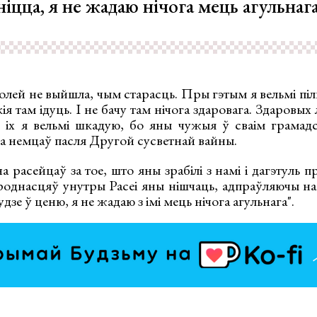
іцца, я не жадаю нічога мець агульнага 
олей не выйшла, чым старасць. Пры гэтым я вельмі піль
ія там ідуць. І не бачу там нічога здаровага. Здаровых
 іх я вельмі шкадую, бо яны чужыя ў сваім грамадст
 на немцаў пасля Другой сусветнай вайны.
а расейцаў за тое, што яны зрабілі з намі і дагэтуль п
роднасцяў унутры Расеі яны нішчаць, адпраўляючы на
зе ў ценю, я не жадаю з імі мець нічога агульнага".