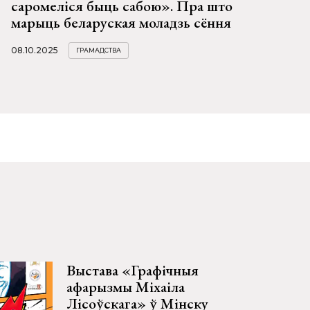
саромеліся быць сабою». Пра што
марыць беларуская моладзь сёння
08.10.2025
ГРАМАДСТВА
Выстава «Графічныя
афарызмы Міхаіла
Лісоўскага» ў Мінску