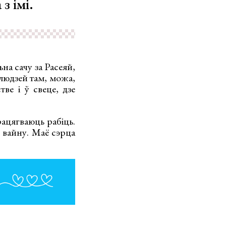
з імі.
на сачу за Расеяй,
 людзей там, можа,
ве і ў свеце, дзе
рацягваюць рабіць.
 вайну. Маё сэрца