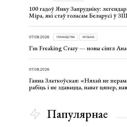
100 гадоў Янку Запрудніку: легенда
Міра, які стаў голасам Беларусі ў З
07.08.2026
ГРАМАДСТВА
МУЗЫКА
I’m Freaking Crazy — новы сінгл Ана
07.08.2026
Ганна Златкоўская: «Няхай не перама
рабіць і не здавацца, нават цяпер, на
Папулярнае