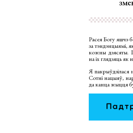
змен
Расея Богу яшчэ б
за тэндэнцыямі, як
кожны дзясяты. І
на іх глядзяць як
Я пакрыўдзілася н
Сотні нацыяў, на
да канца жыцця буд