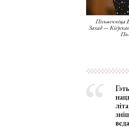
Пісьменніца Е
Захад — Кіеўскае
Пол
Гэт
нац
літа
зні
веда