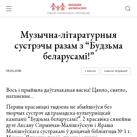
Музычна-літаратурныя
сустрэчы разам з “Будзьма
беларусамі!”
09.04.2018
У КРАІНЕ
НАВІНЫ "БУДЗЬМА!"
Вось і прыйшла даўгачаканая вясна! Цяпло, святло,
натхненне…
Першы красавіцкі тыдзень не абыйшоўся без
творчых сустрэч ад грамадска-культурніцкай
кампаніі “Будзьма беларусамі!”. 2 красавіка сямейны
дуэт Аксану Спрынчан-Малішэўскую і Яраша
Малішэўскага сустракалі ў дзіцячай бібліятэцы № 1 г.