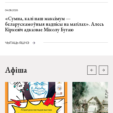
04.08.2026
«Сумна, калі наш максімум —
беларускамоўныя надпісы на магілах». Алесь
Кіркевіч адказвае Міколу Бугаю
ЧЫТАЦЬ ЯШЧЭ
Афіша