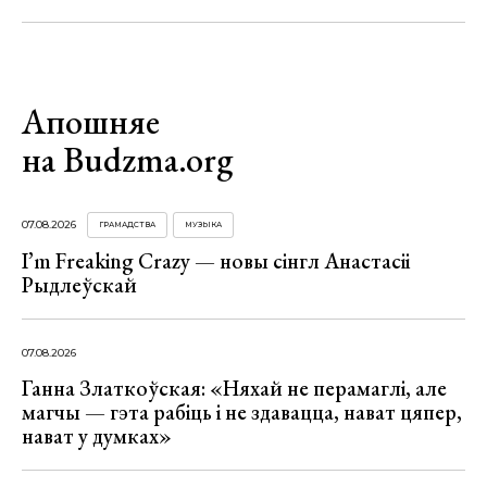
Апошняе
на Budzma.org
07.08.2026
ГРАМАДСТВА
МУЗЫКА
I’m Freaking Crazy — новы сінгл Анастасіі
Рыдлеўскай
07.08.2026
Ганна Златкоўская: «Няхай не перамаглі, але
магчы — гэта рабіць і не здавацца, нават цяпер,
нават у думках»