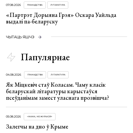
07.08.2026
ГРАМАДСТВА
ЛІТАРАТУРА
«Партрэт Дорыяна Грэя» Оскара Уайльда
выдалі па-беларуску
ЧЫТАЦЬ ЯШЧЭ
Папулярнае
04.08.2026
ГРАМАДСТВА
ЛІТАРАТУРА
Як Міцкевіч стаў Коласам. Чаму класік
беларускай літаратуры карыстаўся
псеўданімам замест уласнага прозвішча?
05.08.2026
«МАМА, НЕ ЖУРЫСЯ!»
Залегчы на дно ў Крыме