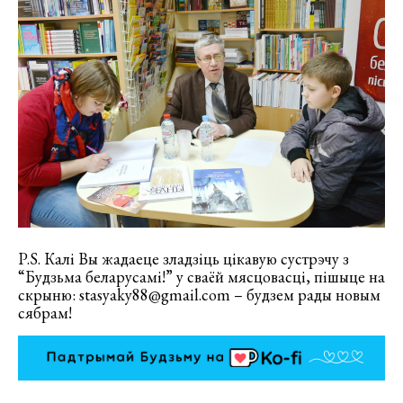
P.S. Калі Вы жадаеце зладзіць цікавую сустрэчу з
“Будзьма беларусамі!” у сваёй мясцовасці, пішыце на
скрыню: stasyaky88@gmail.com – будзем рады новым
сябрам!