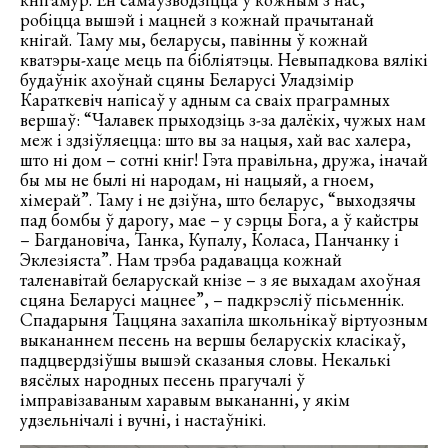
робіцца вышэй і мацней з кожнай прачытанай
кнігай. Таму мы, беларусы, павінны ў кожнай
кватэры-хаце мець па бібліятэцы. Невыпадкова вялікі
будаўнік ахоўнай сцяны Беларусі Уладзімір
Караткевіч напісаў у адным са сваіх праграмных
вершаў: “Чалавек прыходзіць з-за далёкіх, чужых нам
меж і здзіўляецца: што вы за нацыя, хай вас халера,
што ні дом – сотні кніг! Гэта правільна, дружа, іначай
бы мы не былі ні народам, ні нацыяй, а гноем,
хімерай”. Таму і не дзіўна, што беларус, “выходзячы
пад бомбы ў дарогу, мае – у сэрцы Бога, а ў кайстры
– Багдановіча, Танка, Купалу, Коласа, Панчанку і
Эклезіяста”. Нам трэба радавацца кожнай
таленавітай беларускай кнізе – з яе выхадам ахоўная
сцяна Беларусі мацнее”, – падкрэсліў пісьменнік.
Спадарыня Таццяна захапіла школьнікаў віртуозным
выкананнем песень на вершы беларускіх класікаў,
падцвердзіўшы вышэй сказаныя словы. Некалькі
вясёлых народных песень прагучалі ў
імправізаваным харавым выкананні, у якім
удзельнічалі і вучні, і настаўнікі.