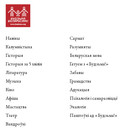
Навіны
Сармат
Калумністыка
Разумняты
Гісторыя
Беларуская мова
Гісторыя за 5 хвілін
Гатуем з «Будзьма!»
Літаратура
Забавы
Музыка
Грамадства
Кіно
Адукацыя
Афіша
Псіхалогія і самаразвіццё
Мастацтва
Экалогія
Тэатр
Паштоўкі ад «Будзьма!»
Вандроўкі