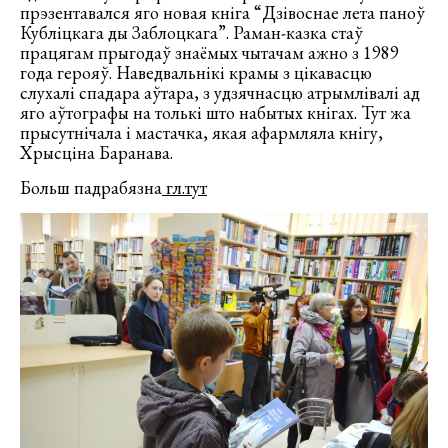
прэзентавался яго новая кніга “Дзівоснае лета паноў
Кубліцкага ды Заблоцкага”. Раман-казка стаў
працягам прыгодаў знаёмых чытачам ажно з 1989
года герояў. Наведвальнікі крамы з цікавасцю
слухалі спадара аўтара, з удзячнасцю атрымлівалі ад
яго аўтографы на толькі што набытых кнігах. Тут жа
прысутнічала і мастачка, якая афармляла кнігу,
Хрысціна Баранава.
Больш падрабязна
гл.тут