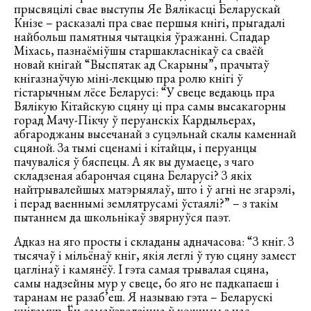
прысвяцілі свае выступы Яе Вялікасці Беларускай
Кнізе – расказалі пра свае першыя кнігі, прыгадалі
найбольш памятныя чытацкія ўражанні. Спадар
Міхась, пазнаёміўшы старшакласнікаў са сваёй
новай кнігай “Выспятак ад Скарыны”, прачытаў
кнігазнаўчую міні-лекцыю пра ролю кнігі ў
гістарычным лёсе Беларусі: “У свеце ведаюць пра
Вялікую Кітайскую сцяну ці пра самы высакагорны
горад Мачу-Пікчу ў перуанскіх Кардыльерах,
абгароджаны высечанай з суцэльнай скалы каменнай
сцяной. За тымі сценамі і кітайцы, і перуанцы
пачуваліся ў бяспецы. А як вы думаеце, з чаго
складзеная абарончая сцяна Беларусі? З якіх
найтрывалейшых матэрыялаў, што і ў агні не згарэлі,
і перад ваеннымі землятрусамі ўстаялі?” – з такім
пытаннем да школьнікаў звярнуўся паэт.
Адказ на яго просты і складаны адначасова: “З кніг. З
тысячаў і мільёнаў кніг, якія леглі ў тую сцяну замест
цаглінаў і камянёў. І гэта самая трывалая сцяна,
самы надзейны мур у свеце, бо яго не падкапаеш і
таранам не разаб’еш. Я называю гэта – Беларускі
кнігамур. Ён самаўзводзіцца ў кожным з нас,