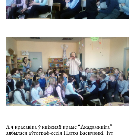
А 4 красавіка ў кніжнай краме “Акадэмкніга”
адбылася аўтограф-сесія Пятра Васючэнкі. Тут