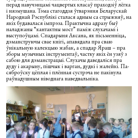
перад навучэнцамі чацвертых класаў праходзіў лёгка
і нязмушана. Тэма стагоддзя ўтварэння Беларускай
Народнай Рэспублікі сталася адным са стрыжняў, на
якіх будавалася імпрэза. Практычна адразу быў
наладжаны “кантактны мост” паміж слухачамі і
выступоўцамі. Спадарыня Аксана, як пісьменніца,
дэманструючы свае кнігі, апавядала пра сваю
ўнікальную калекцыю жабак, а спадар Яраш – пра
зборы музычных інструментаў, частку якіх ён узяў з
сабою для дэманстрацыі. Слухачы даведаліся пра
дуду і акарыну, пішчык і варган, дудкі і жалейкі. Па-
сяброўску цёплая і плённая сустрэча не пакінула
раўнадушным ніводнага наведвальніка.