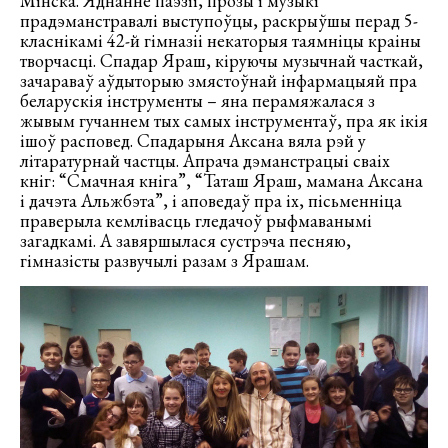
Мінска. Яднанне паэзіі, прозы і музыкі
прадэманстравалі выступоўцы, раскрыўшы перад 5-
класнікамі 42-й гімназіі некаторыя таямніцы краіны
творчасці. Спадар Яраш, кіруючы музычнай часткай,
зачараваў аўдыторыю змястоўнай інфармацыяй пра
беларускія інструменты – яна перамяжалася з
жывым гучаннем тых самых інструментаў, пра як ікія
ішоў расповед. Спадарыня Аксана вяла рэй у
літаратурнай частцы. Апрача дэманстрацыі сваіх
кніг: “Смачная кніга”, “Таташ Яраш, мамана Аксана
і дачэта Альжбэта”, і аповедаў пра іх, пісьменніца
праверыла кемлівасць гледачоў рыфмаванымі
загадкамі. А завяршылася сустрэча песняю,
гімназісты развучылі разам з Ярашам.