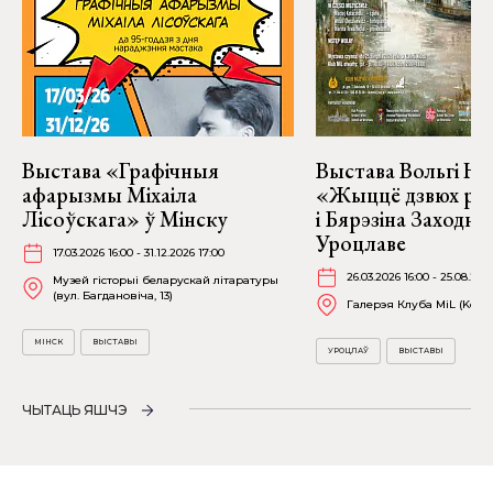
Выстава «Графічныя
Выстава Вольгі На
афарызмы Міхаіла
«Жыццё дзвюх рэк
Лісоўскага» ў Мінску
і Бярэзіна Заходня
Уроцлаве
17.03.2026 16:00 - 31.12.2026 17:00
26.03.2026 16:00 - 25.08.202
Музей гісторыі беларускай літаратуры
(вул. Багдановіча, 13)
Галерэя Клуба MiL (Kościu
МІНСК
ВЫСТАВЫ
УРОЦЛАЎ
ВЫСТАВЫ
ЧЫТАЦЬ ЯШЧЭ