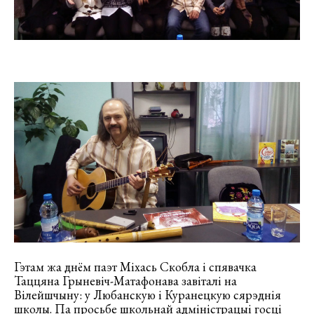
Гэтам жа днём паэт Міхась Скобла і спявачка
Таццяна Грыневіч-Матафонава завіталі на
Вілейшчыну: у Любанскую і Куранецкую сярэднія
школы. Па просьбе школьнай адміністрацыі госці