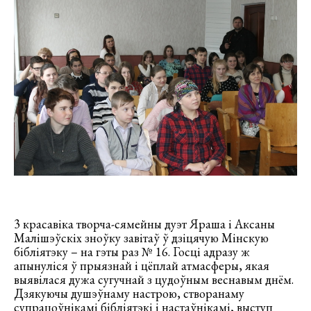
3 красавіка творча-сямейны дуэт Яраша і Аксаны
Малішэўскіх зноўку завітаў ў дзіцячую Мінскую
бібліятэку – на гэты раз № 16. Госці адразу ж
апынуліся ў прыязнай і цёплай атмасферы, якая
выявілася дужа сугучнай з цудоўным веснавым днём.
Дзякуючы душэўнаму настрою, створанаму
супрацоўнікамі бібліятэкі і настаўнікамі, выступ