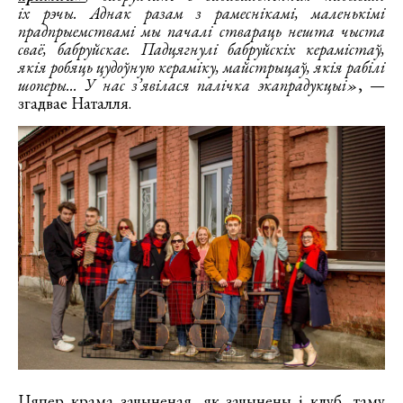
іх рэчы. Аднак разам з рамеснікамі, маленькімі
прадпрыемствамі мы пачалі ствараць нешта чыста
сваё, бабруйскае. Падцягнулі бабруйскіх керамістаў,
якія робяць цудоўную кераміку, майстрыцаў, якія рабілі
шоперы... У нас з’явілася палічка экапрадукцыі»
, —
згадвае Наталля.
Цяпер крама зачыненая, як зачынены і клуб, таму