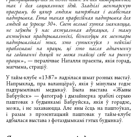
так і для сацыяльных ідэй. Зладзілі ментарскую
праграму, бо цяпер людзям патрэбная і асабістая
падтрымка. Гэта такая прафесійная падтрымка для
людзей ва ўзросце 30+. Свет вельмі хутка змяняецца,
не заўжды ў нас актуальная адукацыя, і таму
актыўныя прадпрымальнікі, бізнесоўцы як ментары
падтрымлівалі тых, хто сутыкнуўся з нейкімі
праблемамі на працы, ці хто пасля адпачынку
па гадаванні дзяцей не можа знайсці сябе на рынку
працы»
, — пералічвае Наталля праекты, якія горад,
магчыма, страціў.
У тайм-клубе «13:87» ладзілася шмат розных выстаў.
Напрыклад, пра валанцёраў, якія ў мінулым годзе
падтрымлівалі медыкаў. Была выстава «Жывы
Бабруйск» — фатограф і дызайнерка зрабілі серыю
паштовак з будынкамі Бабруйска, якія ў горадзе,
можа, і не захаваюцца. Але яны ёсць на паштоўках,
і разам з прэзентацыяй паштовак у тайм-клубе
адбылася выстава з фотаздымкамі гэтых будынкаў.