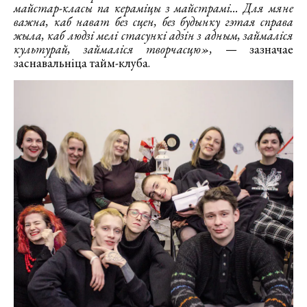
майстар-класы па кераміцы з майстрамі... Для мяне
важна, каб нават без сцен, без будынку гэтая справа
жыла, каб людзі мелі стасункі адзін з адным, займаліся
культурай, займаліся творчасцю»,
— зазначае
заснавальніца тайм-клуба.