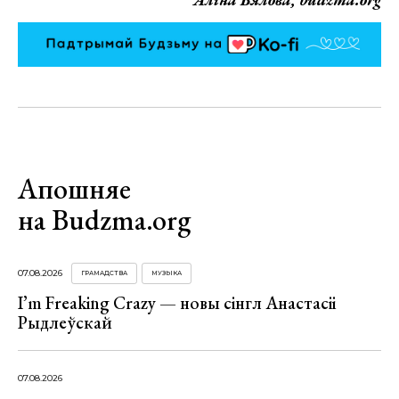
Апошняе
на Budzma.org
07.08.2026
ГРАМАДСТВА
МУЗЫКА
I’m Freaking Crazy — новы сінгл Анастасіі
Рыдлеўскай
07.08.2026