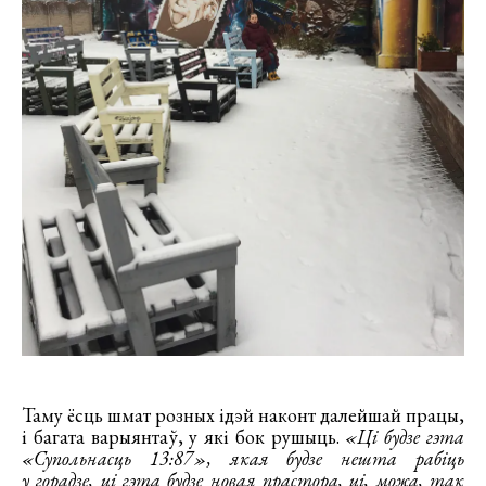
Таму ёсць шмат розных ідэй наконт далейшай працы,
і багата варыянтаў, у які бок рушыць.
«Ці будзе гэта
«Супольнасць 13:87»
, якая будзе нешта рабіць
у горадзе, ці гэта будзе новая прастора, ці, можа, так