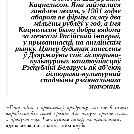
Кацнельсон. Яна займалася
гандлем лесам, у 1901 годзе
абарот яе фірмы склаў два
мільёны рублёў у год, а імя
Кацнельсон было добра вядома
за межамі Расійскай імперыі,
у прыватнасці, на англійскім
рынку. Цяпер будынак занесены
ў Дзяржаўны спіс гісторыка-
культурных каштоўнасцяў
Рэспублікі Беларусь як аб’ект
гісторыка-культурнай
спадчыны рэгіянальнага
значэння.
«Гэта адзін з прыкладаў прадукту, які мы б хацелі
вырабляць для сваёй крамы. Але пакуль крамы няма,
а прадукт ёсць. І мы думаем цяпер, як працаваць»,
—
адзначае заснавальніца тайм-клуба.