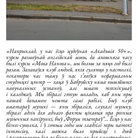
«Напрыклад, у нас ёсць цудоўная «Акадэмія 50+»,
курсы размоўнай англійскай мовы, да апошняга часу
былі курсы «Мова Нанова», мы больш за пяць год былі
разам. Захаваўся клуб людзей, якія гуляюць у настолкі,
некаторы час таму ў нас з’явіўся нефармальны
студэнцкі цэнтр — хаця ў Бабруйску няма вышэйшых
навучальных устаноў, але шмат тэхнікумаў
і каледжаў. Мы збіралі гэтую моладзь, каб яны пры
нашай дапамозе нешта самі рабілі. Быў клуб
аматараў музыкі — яны збіраліся, слухалі музыку,
збіралі адзін для аднаго факты цікавыя пра розныя
музычныя накірункі, быў „Форум тэатраў“... Ёсць у нас
бізнес-суполка, і ў гэтым годзе мы зладзілі тры патокі
інтэнсіву, калі можна было прыйсці з дэяй
і распрацаваць для яе бізнес-план: як для камерцыйных,