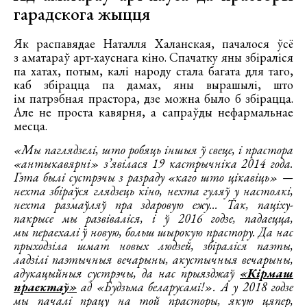
гарадскога жыцця
Як распавядае Наталля Халанская, пачалося ўсё
з аматараў арт-хауснага кіно. Спачатку яны збіраліся
па хатах, потым, калі народу стала багата для таго,
каб збірацца па дамах, яны вырашылі, што
ім патрэбная прастора, дзе можна было б збірацца.
Але не проста кавярня, а сапраўды нефармальнае
месца.
«Мы паглядзелі, што робяць іншыя ў свеце, і прастора
«антыкавярні» з’явілася 19 кастрычніка 2014 года.
Гэта былі сустрэчы з разраду «каго што цікавіць»
—
нехта збіраўся глядзець кіно, нехта гуляў у настолкі,
нехта размаўляў пра здаровую ежу... Так, паціху-
пакрысе мы развіваліся, і ў 2016 годзе, падаецца,
мы пераехалі ў новую, больш шырокую прастору. Да нас
прыходзіла шмат новых людзей, збіраліся паэты,
ладзілі паэтычныя вечарыны, акустычныя вечарыны,
адукацыйныя сустрэчы, да нас прыязджаў
«Кірмаш
праектаў»
ад «Будзьма беларусамі!». А у 2018 годзе
мы пачалі працу на той прасторы, якую цяпер,