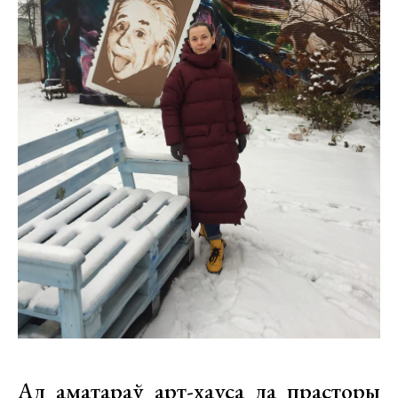
Ад аматараў арт-хауса да прасторы