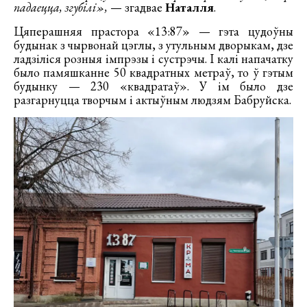
падаецца, згубілі»,
— згадвае
Наталля
.
Цяперашняя прастора «13:87» — гэта цудоўны
будынак з чырвонай цэглы, з утульным дворыкам, дзе
ладзіліся розныя імпрэзы і сустрэчы. І калі напачатку
было памяшканне 50 квадратных метраў, то ў гэтым
будынку — 230 «квадратаў». У ім было дзе
разгарнуцца творчым і актыўным людзям Бабруйска.