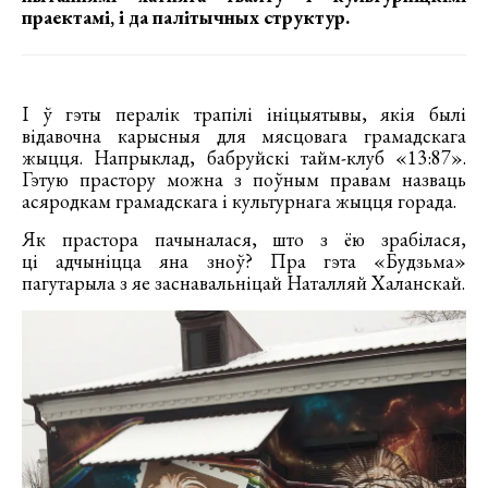
праектамі, і да паліт
ычных структур.
І ў гэты пералік трапілі ініцыятывы, якія былі
відавочна карысныя для мясцовага грамадскага
жыцця. Напрыклад, бабруйскі тайм-клуб «13:87».
Гэтую прастору можна з поўным правам назваць
асяродкам грамадскага і культурнага жыцця горада.
Як прастора пачыналася, што з ёю зрабілася,
ці адчыніцца яна зноў? Пра гэта «Будзьма»
пагутарыла з яе заснавальніцай Наталляй Халанскай.