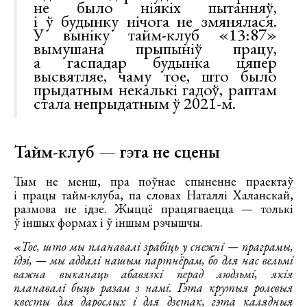
не было ніякіх пытанняў,
і ў будынку нічога не змянялася.
У выніку тайм-клуб «13:87»
вымушана прыпыніў працу,
а гаспадар будынка цяпер
высвятляе, чаму тое, што было
прыдатным некалькі гадоў, раптам
стала непрыдатным ў 2021-м.
Тайм-клуб — гэта не сцены
Тым не менш, пра поўнае спыненне праектаў
і працы тайм-клуба, па словах Наталлі Халанскай,
размова не ідзе. Жыццё працягваецца — толькі
ў іншых формах і ў іншым рэчышчы.
«Тое, што мы планавалі зрабіць у снежні — праграмы,
ідэі, — мы аддалі нашым партнёрам, бо для нас вельмі
важна выканаць абавязкі перад людзьмі, якія
планавалі быць разам з намі. Гэта крутыя ролевыя
квесты для дарослых і для дзетак, гэта калядныя