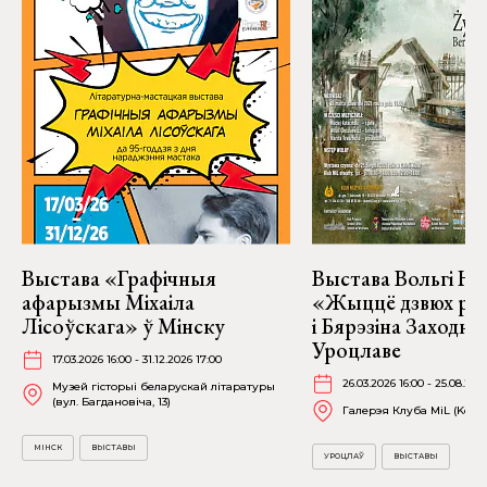
Выстава «Графічныя
Выстава Вольгі На
афарызмы Міхаіла
«Жыццё дзвюх рэк
Лісоўскага» ў Мінску
і Бярэзіна Заходня
Уроцлаве
17.03.2026 16:00 - 31.12.2026 17:00
26.03.2026 16:00 - 25.08.202
Музей гісторыі беларускай літаратуры
(вул. Багдановіча, 13)
Галерэя Клуба MiL (Kościu
МІНСК
ВЫСТАВЫ
УРОЦЛАЎ
ВЫСТАВЫ