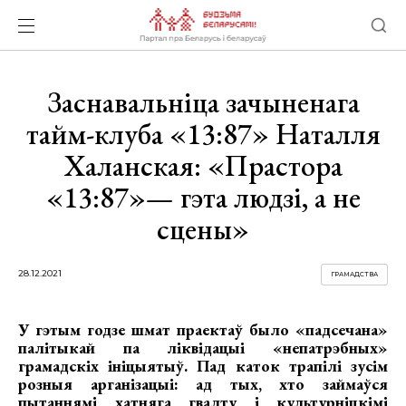
Заснавальніца зачыненага
тайм-клуба «13:87» Наталля
Халанская: «Прастора
«13:87»— гэта людзі, а не
сцены»
28.12.2021
ГРАМАДСТВА
У гэтым годзе шмат праектаў было «падсечана»
палітыкай па ліквідацыі «непатрэбных»
грамадскіх ініцыятыў. Пад каток трапілі зусім
розныя арганізацыі: ад тых, хто займаўся
пытаннямі хатняга гвалту і культурніцкімі