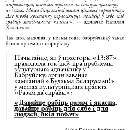
атрымаецца, што мы вернемся на старую прастору —
не ведаю. Можа быць вельмі шмат цікавых варыянтаў.
Але трэба крышачку перадыхнуць, прыйсці ў сябе, каб
зрабіць максімальна класна»
, — адзначае Наталля
Халанская.
Так што, мажліва, у новым годзе бабруйчанаў чакае
багата прыемных сюрпрызаў.
Пачытайце, як ў прасторы «13:87»
праходзіла ток-шоў пра праблемы
культурнага адпачынку ў
Бабруйску, арганізаванае
кампаніяй «Будзьма Беларусамі!»
у межах культурніцкага праекта
«Разам да справы»:
«Давайце рабіць разам і якасна,
давайце рабіць для сябе і для
людзей, якія побач»
Аліна Бялова, budzma.org