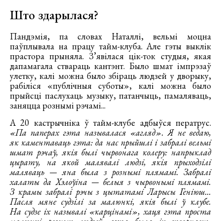
Што здарылася?
Пандэмія, па словах Наталлі, вельмі моцна
паўплывала на працу тайм-клуба. Але гэты выклік
прастора прыняла. З’явілася цік-ток студыя, якая
дапамагала ствараць кантэнт. Было шмат імпрэзаў
улетку, калі можна было збіраць людзей у дворыку,
рабіліся «публічныя суботы», калі можна было
прыйсці паслухаць музыку, патанчыць, памаляваць,
заняцца рознымі рэчамі...
А 20 кастрычніка ў тайм-клубе адбыўся ператрус.
«Па паперах гэта называлася «агляд». Я не ведаю,
як каментаваць гэта: да нас прыйшлі і забралі вельмі
шмат рэчаў, якія былі чырвонага колеру: напрыклад
цырату, на якой малявалі людзі, якія прыходзілі
маляваць — яна была з рознымі плямамі. Забралі
халаты да Хэлоўіна — белыя з чырвонымі плямамі.
З крамы забралі рэчы з цытатамі Ларысы Геніюш...
Пасля мяне судзілі за малюнкі, якія былі ў клубе.
На судзе іх называлі «карцінамі», хаця гэта проста