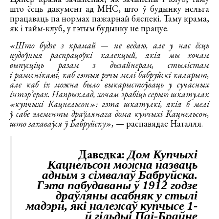
што ёсць дакумент ад МНС, што ў будынку нельга
працаваць па нормах пажарнай бяспекі. Таму крама,
як і тайм-клуб, у гэтым будынку не працуе.
«Што будзе з крамай — не ведаю, але у нас ёсць
цудоўныя распрацоўкі калекцый, якія мы хочам
выпусціць разам з дызайнерам, стылістам
і рамеснікамі, каб гэтыя рэчы мелі бабруйскі каларыт,
але каб іх можна было выкарыстоўваць у сучасных
інтэр’ерах. Напрыклад, хочам зрабіць серыю шкатулак
«купчыхі Кацнельсон»: гэта шкатулкі, якія б мелі
ў сабе элементы драўлянага дома купчыхі Кацнельсон,
што захаваўся ў Бабруйску»,
— распавядае Наталля.
Даведка:
Дом Купчыхі
Кацнельсон можна назваць
адным з сімвалаў Бабруйска.
Гэта пабудаваны ў 1912 годзе
драўляны асабняк у стылі
мадэрн, які належаў купчысе 1-
й гільдыі Паі-Брайне