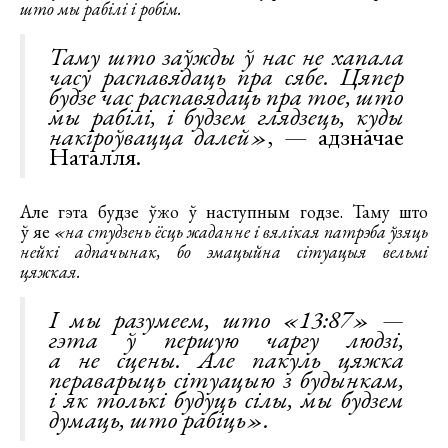
што мы рабілі і робім.
Таму што заўжды ў нас не хапала
часу распавядаць пра сябе. Цяпер
будзе час распавядаць пра тое, што
мы рабілі, і будзем глядзець, куды
накіроўвацца далей»
, — адзначае
Наталля.
Але гэта будзе ўжо ў наступным годзе. Таму што
ў яе
«на студзень ёсць жаданне і вялікая патрэба ўзяць
нейкі адпачынак, бо эмацыйна сітуацыя вельмі
цяжкая.
І мы разумеем, што «13:87» —
гэта ў першую чаргу людзі,
а не сцены. Але пакуль цяжка
пераварыць сітуацыю з будынкам,
і як толькі будуць сілы, мы будзем
думаць, што рабіць».