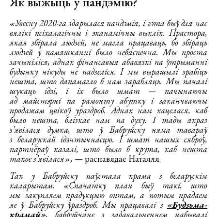
Як выжыць у пандэмію?
«Увесну 2020-га здарылася пандэмія, і гэта быў для нас
вялікі псіхалагічны і эканамічны выклік. Прастора,
якая збірала людзей, не магла працаваць, бо збіраць
людзей у памяшканні было небяспечна. Мы проста
зачыніліся, аднак фінансавыя абавязкі па ўтрыманні
будынку нікуды не падзеліся. І мы вырашылі зрабіць
нешта, што дапамагло б нам зарабляць. Мы пачалі
шукаць ідэі, і іх было шмат — пачынаючы
ад майстэрні па рамонту абутку і заканчваючы
продажам цвікоў ураздроб. Аднак нам хацелася, каб
было нешта, блізкае нам па духу. І тады якраз
з’явілася думка, што ў Бабруйску няма тавараў
з беларускай ідэнтычнасцю. І шмат нашых сяброў,
партнёраў казалі, што было б крута, каб нешта
такое з’явілася»,
— распавядае Наталля.
Так у Бабруйску паўстала крама з беларускім
каларытам. «Спачатку план быў такі, што
мы закупляем прадукцыю оптам, а потым прадаем
яе ў Бабруйску ўраздроб. Мы працавалі з
«Будзьма-
крамай»
, бабруйчане з задавальненнем набывалі