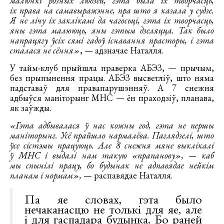
малюнкі розных людзей, гэта была іх творчасць,
іх права на самавыражэнне, пра што я казала у судзе.
Я не лічу іх заклікамі да чагосьці, гэта іх творчасць,
яны гэта малююць, яны гэтым дзеляцца. Так было
напрацягу ўсіх сямі гадоў існавання прасторы, і гэта
сталася не сёння»
, — адзначае Наталля.
У тайм-клуб прыйшла праверка АБЭЗ, — прычым,
без прыпынення працы. АБЭЗ высветліў, што няма
падставаў для правапарушэнняў. А 7 снежня
адбыўся маніторынг МНС — ён праходзіў, планава,
як заўжды.
«Гэта адбывалася ў нас кожны год, гэта не першы
маніторынг. Усё прайшло нармалёва. Паглядзелі, што
ўсе сістэмы працуюць. Але 8 снежня мяне выклікалі
ў МНС і выдалі нам такую «прапанову», — каб
мы спынілі працу, бо будынак не адпавядае нейкім
планам і нормам»,
— распавядае Наталля.
Па яе словах, гэта было
нечаканасцю не толькі для яе, але
і для гаспадара будынка. Бо раней