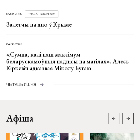
05.08.2026
«МАМА, НЕ ЖУРЫСЯ!»
Залегчы на дно ў Крыме
04.08.2026
«Сумна, калі наш максімум —
беларускамоўныя надпісы на магілах». Алесь
Кіркевіч адказвае Міколу Бугаю
ЧЫТАЦЬ ЯШЧЭ
Афіша