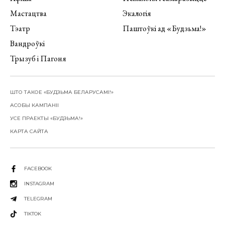
Мастацтва
Экалогія
Тэатр
Паштоўкі ад «Будзьма!»
Вандроўкі
Трызуб і Пагоня
ШТО ТАКОЕ «БУДЗЬМА БЕЛАРУСАМІ!»
АСОБЫ КАМПАНІІ
УСЕ ПРАЕКТЫ «БУДЗЬМА!»
КАРТА САЙТА
FACEBOOK
INSTAGRAM
TELEGRAM
TIKTOK