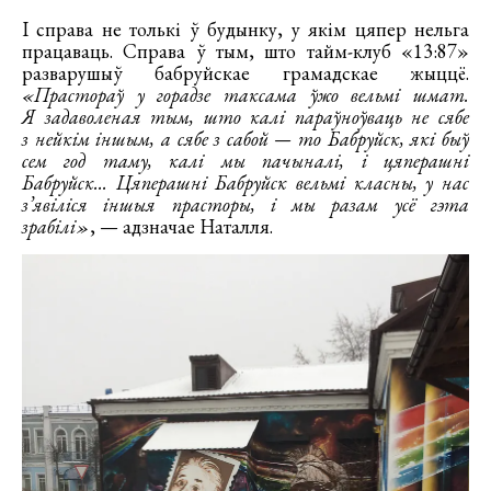
І справа не толькі ў будынку, у якім цяпер нельга
працаваць. Справа ў тым, што тайм-клуб «13:87»
разварушыў бабруйскае грамадскае жыццё.
«Прастораў у горадзе таксама ўжо вельмі шмат.
Я задаволеная тым, што калі параўноўваць не сябе
з нейкім іншым, а сябе з сабой — то Бабруйск, які быў
сем год таму, калі мы пачыналі, і цяперашні
Бабруйск... Цяперашні Бабруйск вельмі класны, у нас
з’явіліся іншыя прасторы, і мы разам усё гэта
зрабілі»
, — адзначае Наталля.