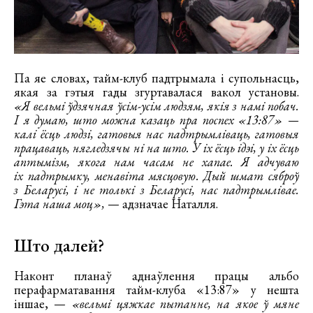
Па яе словах, тайм-клуб падтрымала і супольнасць,
якая за гэтыя гады згуртавалася вакол установы.
«Я вельмі ўдзячная ўсім-усім людзям, якія з намі побач.
І я думаю, што можна казаць пра поспех «13:87» —
калі ёсць людзі, гатовыя нас падтрымліваць, гатовыя
працаваць, нягледзячы ні на што. У іх ёсць ідэі, у іх ёсць
аптымізм, якога нам часам не хапае. Я адчуваю
іх падтрымку, менавіта мясцовую. Дый шмат сяброў
з Беларусі, і не толькі з Беларусі, нас падтрымлівае.
Гэта наша моц»,
— адзначае Наталля.
Што далей?
Наконт планаў аднаўлення працы альбо
перафарматавання тайм-клуба «13:87» у нешта
іншае, —
«вельмі цяжкае пытанне, на якое ў мяне