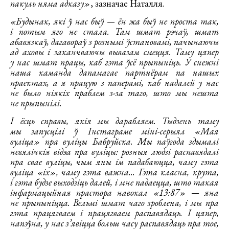
пакуль няма адказу»
, зазначае Наталля.
«Будынак, які ў нас быў — ён жа быў не проста так,
і потым яго не стала. Там шмат рэчаў, шмат
абавязкаў, дагавораў з рознымі ўстановамі, пачынаючы
ад аховы і заканчваючы вывазам смецця. Таму цяпер
у нас шмат працы, каб гэта ўсё прыпыніць. У снежні
наша каманда дапамагае партнёрам па нашых
праектах, а я працую з паперамі, каб надалей у нас
не было ніякіх праблем з-за таго, што мы нешта
не прыпынілі.
І ёсць справы, якія мы дарабляем. Тыдзень таму
мы запусцілі ў Інстаграме міні-серыял «Мая
вуліца»
пра вуліцы Бабруйска. Мы паўгода здымалі
невялічкія відэа пра вуліцы: розныя людзі распавядалі
пра свае вуліцы, чым яны ім падабаюцца, чаму гэта
вуліца «іх», чаму гэта важна... Гэта класна, крута,
і гэта будзе выходзіць далей, і мне падаецца, што такая
інфармацыйная прастора навокал «13:87» — яна
не прыпыніцца. Вельмі шмат чаго зроблена, і мы пра
гэта працягваем і працягваем распавядаць. І цяпер,
напэўна, у нас з’явіцца больш часу распавядаць пра тое,