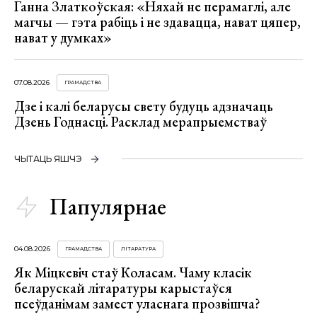
Ганна Златкоўская: «Няхай не перамаглі, але
магчы — гэта рабіць і не здавацца, нават цяпер,
нават у думках»
07.08.2026
ГРАМАДСТВА
Дзе і калі беларусы свету будуць адзначаць
Дзень Годнасці. Расклад мерапрыемстваў
ЧЫТАЦЬ ЯШЧЭ
Папулярнае
04.08.2026
ГРАМАДСТВА
ЛІТАРАТУРА
Як Міцкевіч стаў Коласам. Чаму класік
беларускай літаратуры карыстаўся
псеўданімам замест уласнага прозвішча?