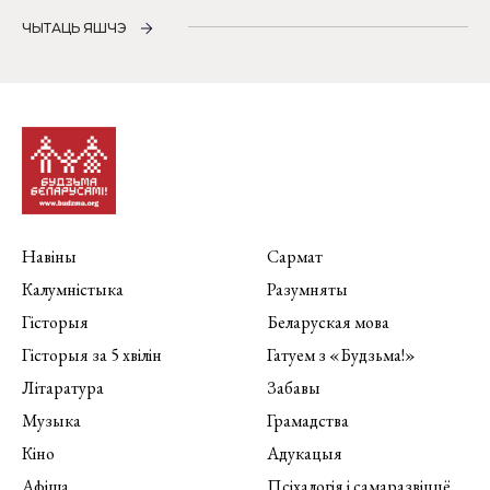
ЧЫТАЦЬ ЯШЧЭ
Навіны
Сармат
Калумністыка
Разумняты
Гісторыя
Беларуская мова
Гісторыя за 5 хвілін
Гатуем з «Будзьма!»
Літаратура
Забавы
Музыка
Грамадства
Кіно
Адукацыя
Афіша
Псіхалогія і самаразвіццё