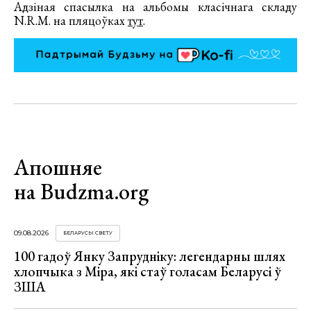
Адзіная спасылка на альбомы класічнага складу
N.R.M. на пляцоўках
тут
.
Апошняе
на Budzma.org
09.08.2026
БЕЛАРУСЫ СВЕТУ
100 гадоў Янку Запрудніку: легендарны шлях
хлопчыка з Міра, які стаў голасам Беларусі ў
ЗША