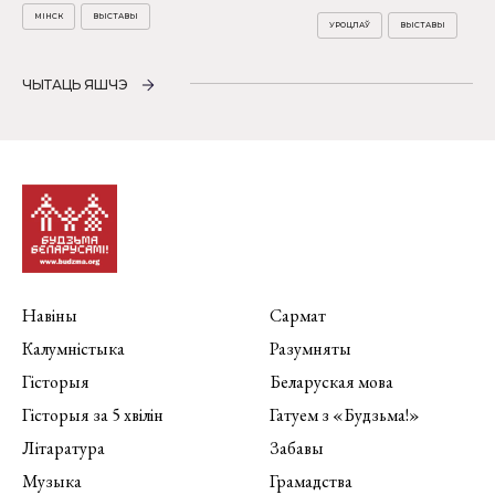
МІНСК
ВЫСТАВЫ
УРОЦЛАЎ
ВЫСТАВЫ
ЧЫТАЦЬ ЯШЧЭ
Навіны
Сармат
Калумністыка
Разумняты
Гісторыя
Беларуская мова
Гісторыя за 5 хвілін
Гатуем з «Будзьма!»
Літаратура
Забавы
Музыка
Грамадства