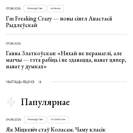
07.08.2026
ГРАМАДСТВА
МУЗЫКА
I’m Freaking Crazy — новы сінгл Анастасіі
Рыдлеўскай
07.08.2026
Ганна Златкоўская: «Няхай не перамаглі, але
магчы — гэта рабіць і не здавацца, нават цяпер,
нават у думках»
ЧЫТАЦЬ ЯШЧЭ
Папулярнае
04.08.2026
ГРАМАДСТВА
ЛІТАРАТУРА
Як Міцкевіч стаў Коласам. Чаму класік