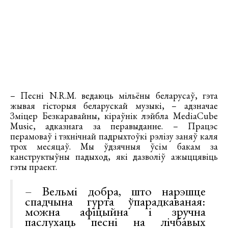
– Песні N.R.M. ведаюць мільёны беларусаў, гэта
жывая гісторыя беларускай музыкі, – адзначае
Зміцер Безкаравайны, кіраўнік лэйбла MediaCube
Music, адказнага за перавыданне. – Працэс
перамоваў і тэхнічнай падрыхтоўкі рэлізу заняў каля
трох месяцаў. Мы ўдзячныя ўсім бакам за
канструктыўны падыход, які дазволіў ажыццявіць
гэты праект.
– Вельмі добра, што нарэшце
спадчына гурта ўпарадкаваная:
можна афіцыйна і зручна
паслухаць песні на лічбавых