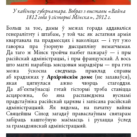
У кабінеце губернатара. Вобраз з выставы «Вайна
1812 года ў гісторыі Мінска», 2012 г.
Больш за тое, дамы ў межах горада аддаваліся
генералітэту і штабам, у той час як астатняя армія
квартавала па прадмесцях і ваколіцах — і тут ужо
гаворка пра ўзорную дысцыпліну немагчымая.
Да таго ж Мінск тройчы пазбег пажараў — і пры
расійскай адміністрацыі, і пры французскай. А вось
што маглі нарабіць мясцовыя марадзёры — пра гэта
можа ўскосна сведчыць прыклад справы
аб крадзяжах у
Архірэйскім доме
(не захаваўся),
якая цягнулася ажно чвэрць стагоддзя.
Да аб’ектыўнасці гэтай гісторыі трэба ставіцца
асцярожна, бо яна распаведзена вуснамі
прадстаўніка расійскай царквы і запісана расійскай
адміністрацыяй. Як вядома, на пачатку вайны
Свяцейшы Сінод загадаў праваслаўным святарам
забіраць каштоўную маёмасць і рухацца ўслед
за грамадзянскай адміністрацыяй.