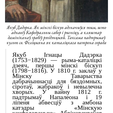
Якуб Дадэрка. Як мінскі біскуп адзначыўся тым, што
аднавіў Кафедральны сабор і рызніцу, а кляштар
дамініканаў зрабіў рэзідэнцыяй. Таксама падтрымаў
культ св. Феліцыяна як каталіцкага патрона горада
Якуб Ігнацы Дадэрка
(1753−1829) — рыма-каталіцкі
дзеяч, першы мінскі біскуп
(1798−1816). У 1810 г. заклаў у
Мінску Таварыства
дабрачыннасці для бяздомных,
сіротаў, жабракоў і невылечна
хворых. У вайну 1812 г.
падтрымаў Напалеона і 19
ліпеня абвесціў з амбона
катэдры «Мінскую
канфедэрацыю». Абвінавачваўся