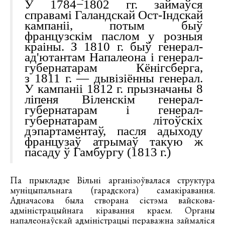
У 1784−1802 гг. займаўся
справамі Галандскай Ост-Індскай
кампаніі, потым быў
французскім паслом у розныя
краіны. З 1810 г. быў генерал-
ад'ютантам Напалеона і генерал-
губернатарам Кёнігсберга,
з 1811 г. — дывізіённы генерал.
У кампаніі 1812 г. прызначаны 8
ліпеня Віленскім генерал-
губернатарам і генерал-
губернатарам літоўскіх
дэпартаментаў, пасля адыходу
французаў атрымаў такую ж
пасаду ў Гамбургу (1813 г.)
Па прыкладзе Вільні арганізоўвалася структура
муніцыпальнага (гарадскога) самакіравання.
Адначасова была створана сістэма вайскова-
адміністрацыйнага кіравання краем. Органы
напалеонаўскай адміністрацыі пераважна займаліся