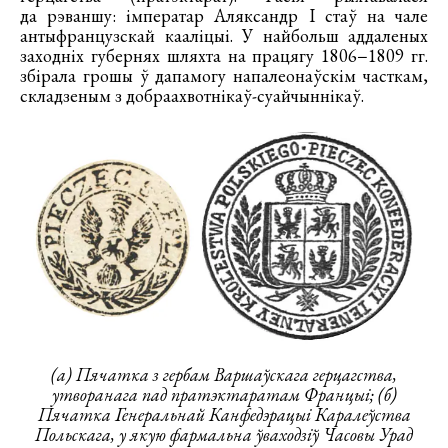
да рэваншу: імператар Аляксандр I стаў на чале
антыфранцузскай кааліцыі. У найбольш аддаленых
заходніх губернях шляхта на працягу 1806−1809 гг.
збірала грошы ў дапамогу напалеонаўскім часткам,
складзеным з добраахвотнікаў-суайчыннікаў.
(а) Пячатка з гербам Варшаўскага герцагства,
утворанага пад пратэктаратам Францыі; (б)
Пячатка Генеральнай Канфедэрацыі Каралеўства
Польскага, у якую фармальна ўваходзіў Часовы Урад