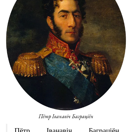
Пётр Іванавіч Баграціён
Пётр Іванавіч Баграціён