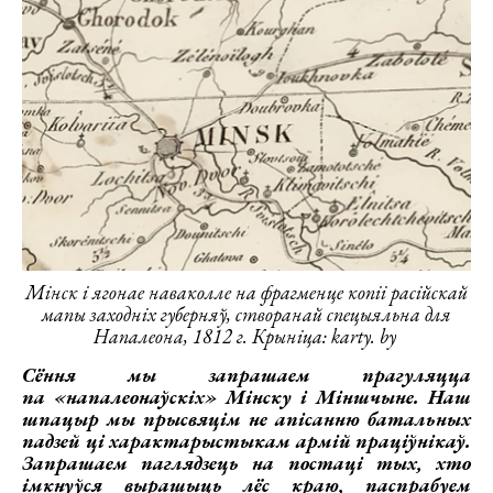
Мінск і ягонае наваколле на фрагменце копіі расійскай
мапы заходніх губерняў, створанай спецыяльна для
Напалеона, 1812 г. Крыніца: karty. by
Сёння мы запрашаем прагуляцца
па «напалеонаўскіх» Мінску і Міншчыне. Наш
шпацыр мы прысвяцім не апісанню батальных
падзей ці характарыстыкам армій праціўнікаў.
Запрашаем паглядзець на постаці тых, хто
імкнуўся вырашыць лёс краю, паспрабуем