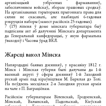
арганізацыяй узброеных фармаванняў,
забеспячэннем войскаў, зборам грашовых сродкаў.
На арганізаваных тэрыторыях прыгоннага права для
сялян не скасавалі, але паабяцалі 6-гадовыя
рэкруцкія наборы (замест расійскіх 25-гадовых).
7 (19) ліпеня ў доме мінскага губернатара быў
падпісаны акт аб далучэнні Мінскага дэпартамента
да Генеральнай канфедэрацыі, у якую фармальна
ўваходзіў і Часовы ўрад ВКЛ.
Жарсці вакол Мінска
Напярэдадні баявых дзеянняў, у красавіку 1812 г.
Мінск і Мінская губерня былі далучаны да 1-й
ваеннай акругі ў сферы дзеянняў 1-й Заходняй
рускай арміі пад кіраўніцтвам М. Барклая дэ Толі.
На поўдзень месцілася 2-я Заходняя руская армія
на чале з П. Баграціёнам.
Расійскім губернатарам Віленскай, Гродзенскай,
Мінскай, Валынскай, Падольскай, Кіеўскай