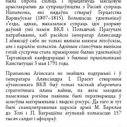
была спроба схіліць і прыцягнуць мясцовую
арыстакратыю да супрацоўніцтва з Расіяй супраць
Напалеона, які нядаўна стварыў Герцагства
Варшаўскае (1807−1815). Большасць удзельнікаў
з’езда, аднак, выказалася супраць ідэі разрыву
даўняй уніі паміж ВКЛ і Польшчай. Прагучалі
патрабаванні, каб расійскі імператар Аляксандр
I абвясціў сябе не толькі вялікім князем літоўскім,
але і каралём польскім. Адзіным станоўчым вынікам
гэтай сустрэчы стала прымірэнне былых удзельнікаў
Таргавіцкай канфедэрацыі з былымі прыхільнікамі
Канстытуцыі 3 мая 1791 года.
Прапанова Агінскага не знайшла падтрымкі і ў
імператара Аляксандра I. Праект стварэння
аўтаномнага ВКЛ быў толькі часткай абарончага
стратэгічнага плана вайны, па якім заходнія
памежныя рэгіёны павінны былі ператварыцца ў
асноўны матэрыяльны і людскі рэсурс. Да таго ж тут
былі сканцэнтраваныя царскія арміі М. Барклая
дэ Толі і П. Баграціёна агульнай колькасцю 157
тысяч салдат і афіцэраў.