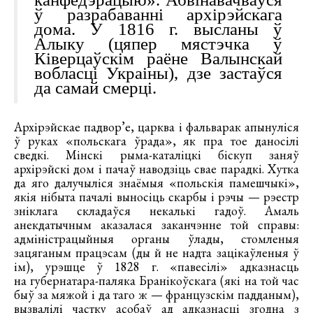
ў разрабаванні архірэйскага
дома. У 1816 г. высланы ў
Алыку (цяпер мястэчка ў
Ківерцаўскім раёне Валынскай
вобласці Украіны), дзе застаўся
да самай смерці.
Архірэйскае падвор’е, царква і фальварак апынуліся
ў руках «польскага ўрада», як пра тое даносілі
сведкі. Мінскі рыма-каталіцкі біскуп заняў
архірэйскі дом і пачаў наводзіць свае парадкі. Хутка
да яго далучыліся знаёмыя «польскія памешчыкі»,
якія нібыта пачалі выносіць скарбы і рэчы — рэестр
зніклага складаўся некалькі гадоў. Амаль
анекдатычным аказалася заканчэнне той справы:
адміністрацыйныя органы ўлады, стомленыя
зацяганым працэсам (ды й не надта зацікаўленыя ў
ім), урэшце ў 1828 г. «павесілі» адказнасць
на губернатара-паляка Бранікоўскага (які на той час
быў за мяжой і да таго ж — французскім падданым),
вызвалілі частку асобаў ад адказнасці згодна з