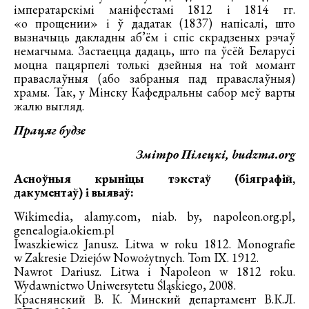
імператарскімі маніфестамі 1812 і 1814 гг.
«о прощении» і ў дадатак (1837) напісалі, што
вызначыць дакладны аб’ём і спіс скрадзеных рэчаў
немагчыма. Застаецца дадаць, што па ўсёй Беларусі
моцна пацярпелі толькі дзейныя на той момант
праваслаўныя (або забраныя пад праваслаўныя)
храмы. Так, у Мінску Кафедральны сабор меў варты
жалю выгляд.
Працяг будзе
Змітро Пілецкі, budzma.org
Асноўныя крыніцы тэкстаў (біяграфій,
дакументаў) і выяваў:
Wikimedia, alamy.com, niab. by, napoleon.org.pl,
genealogia.okiem.pl
Iwaszkiewicz Janusz. Litwa w roku 1812. Monografie
w Zakresie Dziejów Nowożytnych. Tom IX. 1912.
Nawrot Dariusz. Litwa i Napoleon w 1812 roku.
Wydawnictwo Uniwersytetu Śląskiego, 2008.
Краснянский
В. К. Минский
департамент В.К.Л.