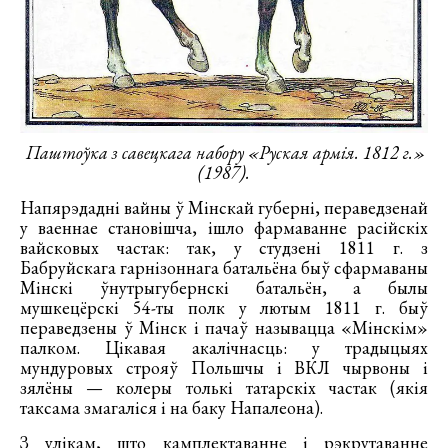
Паштоўка з савецкага набору «Руская армія. 1812 г.»
(1987).
Напярэдадні вайны ў Мінскай губерні, пераведзенай
у ваеннае становішча, ішло фармаванне расійскіх
вайсковых частак: так, у студзені 1811 г. з
Бабруйскага гарнізоннага батальёна быў сфармаваны
Мінскі ўнутрыгубернскі батальён, а былы
мушкецёрскі 54-ты полк у лютым 1811 г. быў
пераведзены ў Мінск і пачаў называцца «Мінскім»
палком. Цікавая акалічнасць: у традыцыях
мундуровых строяў Польшчы і ВКЛ чырвоны і
зялёны — колеры толькі татарскіх частак (якія
таксама змагаліся і на баку Напалеона).
З улікам, што камплектаванне і рэкрутаванне