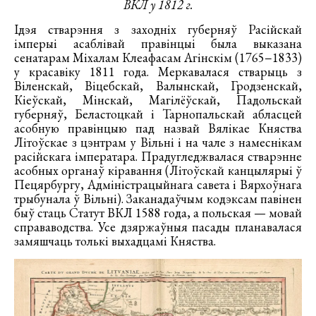
ВКЛ у 1812 г.
Ідэя стварэння з заходніх губерняў Расійскай
імперыі асаблівай правінцыі была выказана
сенатарам Міхалам Клеафасам Агінскім (1765−1833)
у красавіку 1811 года. Меркавалася стварыць з
Віленскай, Віцебскай, Валынскай, Гродзенскай,
Кіеўскай, Мінскай, Магілёўскай, Падольскай
губерняў, Беластоцкай і Тарнопальскай абласцей
асобную правінцыю пад назвай Вялікае Княства
Літоўскае з цэнтрам у Вільні і на чале з намеснікам
расійскага імператара. Прадугледжвалася стварэнне
асобных органаў кіравання (Літоўскай канцылярыі ў
Пецярбургу, Адміністрацыйнага савета і Вярхоўнага
трыбунала ў Вільні). Заканадаўчым кодэксам павінен
быў стаць Статут ВКЛ 1588 года, а польская — мовай
справаводства. Усе дзяржаўныя пасады планавалася
замяшчаць толькі выхадцамі Княства.