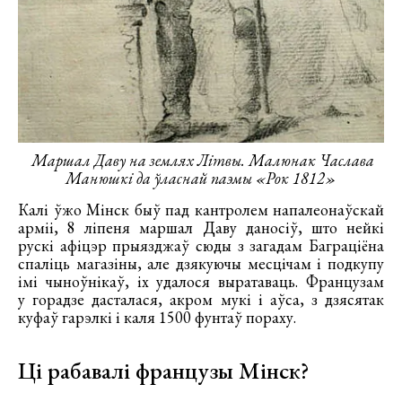
Маршал Даву на землях Літвы. Малюнак Часлава
Манюшкі да ўласнай паэмы «Рок 1812»
Калі ўжо Мінск быў пад кантролем напалеонаўскай
арміі, 8 ліпеня маршал Даву даносіў, што нейкі
рускі афіцэр прыязджаў сюды з загадам Баграціёна
спаліць магазіны, але дзякуючы месцічам і подкупу
імі чыноўнікаў, іх удалося выратаваць. Французам
у горадзе дасталася, акром мукі і аўса, з дзясятак
куфаў гарэлкі і каля 1500 фунтаў пораху.
Ці рабавалі французы Мінск?