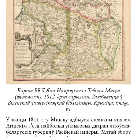
Карта ВКЛ Яна Няпрэцкага і Тобіяса Маера
(фрагмент). 1812, другі варыянт. Захоўваецца ў
Віленскай універсітэцкай бібліятэцы. Крыніца: imago.
by
У канцы 1811 г. у Мінску адбыўся скліканы князем
Агінскім з’езд найбольш уплывовых дваран літоўска-
беларускіх губерняў Расійскай імперыі. Мэтай збору