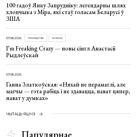
100 гадоў Янку Запрудніку: легендарны шлях
хлопчыка з Міра, які стаў голасам Беларусі ў
ЗША
07.08.2026
ГРАМАДСТВА
МУЗЫКА
I’m Freaking Crazy — новы сінгл Анастасіі
Рыдлеўскай
07.08.2026
Ганна Златкоўская: «Няхай не перамаглі, але
магчы — гэта рабіць і не здавацца, нават цяпер,
нават у думках»
ЧЫТАЦЬ ЯШЧЭ
Папулярнае