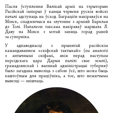
Пасля ўступлення Вялікай арміі на тэрыторыю
Расійскай імперыі ў канцы чэрвеня рускія войскі
пачалі адступаць на ўсход. Баграціён накіраваўся на
Мінск, спадзеючыся на злучэнне з арміяй Барклая
дэ Толі. Напалеон таксама накіраваў маршала Л.
Даву на Мінск з мэтай заняць горад раней
за суперніка.
У адпаведнасці з прынятай расійскім
камандаваннем «скіфскай тактыкай» (па аналогіі
з антычнымі скіфамі, якія перад наступам
персідскага цара Дарыя палілі свае землі),
грамадзянскай і ваеннай адміністрацыі губерняў
было загадана вывозіць з сабою ўсё, што можа быць
каштоўным для праціўніка, а тое, што немагчыма
вывезці — знішчаць.