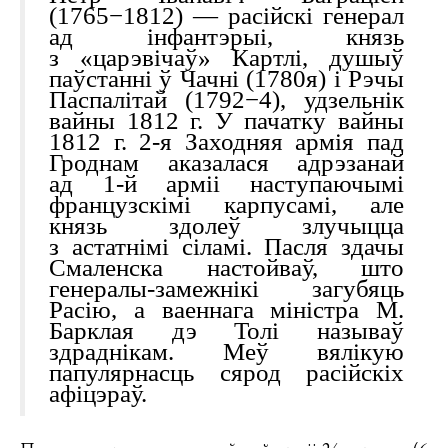
(1765−1812) — расійскі генерал
ад інфантэрыі, князь
з «царэвічаў» Картлі, душыў
паўстанні ў Чачні (1780я) і Рэчы
Паспалітай (1792−4), удзельнік
вайны 1812 г. У пачатку вайны
1812 г. 2-я Заходняя армія пад
Гроднам аказалася адрэзанай
ад 1-й арміі наступаючымі
французскімі карпусамі, але
князь здолеў злучыцца
з астатнімі сіламі. Пасля здачы
Смаленска настойваў, што
генералы-замежнікі загубяць
Расію, а ваеннага міністра М.
Барклая дэ Толі называў
здраднікам. Меў вялікую
папулярнасць сярод расійскіх
афіцэраў.