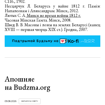
СПб., 1902.
Несцярчук Л. Беларусь у вайне 1812 г. Паміж
Напалеонам і Аляксандрам. Мінск, 2012.
Лютых
С. А.
Минск
во время войны 1812 г.
Часовая Мінская Газета. Мінск, 2008.
Швед
В. В. Масоны
і ложы на землях Беларусі (канец
ХVІІІ — першая чвэрць ХІХ ст.). Гродна, 2007.
Апошняе
на Budzma.org
09.08.2026
БЕЛАРУСЫ СВЕТУ