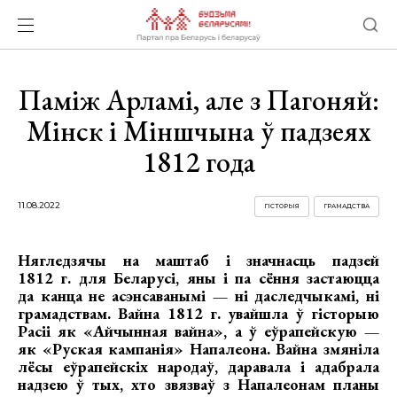
Паміж Арламі, але з Пагоняй:
Мінск і Міншчына ў падзеях
1812 года
11.08.2022
ГІСТОРЫЯ
ГРАМАДСТВА
Нягледзячы на маштаб і значнасць падзей
1812 г. для Беларусі, яны і па сёння застаюцца
да канца не асэнсаванымі — ні даследчыкамі, ні
грамадствам. Вайна 1812 г. увайшла ў гісторыю
Расіі як «Айчынная вайна», а ў еўрапейскую —
як «Руская кампанія» Напалеона. Вайна змяніла
лёсы еўрапейскіх народаў, даравала і адабрала
надзею ў тых, хто звязваў з Напалеонам планы