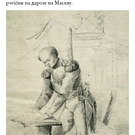
рэгіёны па дарозе на Маскву.