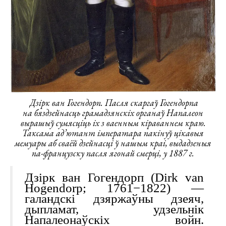
Дзірк ван Гогендорп. Пасля скаргаў Гогендорпа
на бяздзейнасць грамадзянскіх органаў Напалеон
вырашыў сумясціць іх з ваенным кіраваннем краю.
Таксама ад’ютант імператара пакінуў цікавыя
мемуары аб сваёй дзейнасці ў нашым краі, выдадзеныя
па-французску пасля ягонай смерці, у 1887 г.
Дзірк ван Гогендорп (Dirk van
Hogendorp; 1761−1822) —
галандскі дзяржаўны дзеяч,
дыпламат, удзельнік
Напалеонаўскіх войн.