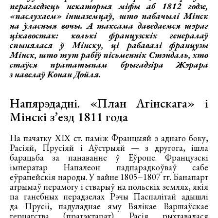
перагледзець некаторыя міфы аб 1812 годзе,
«паслухаем» іншаземцаў, што пабачылі Мінск
на ўласныя вочы. А таксама даведаемся шэраг
цікавостак: колькі французскіх генералаў
спынялася ў Мінску, ці рабавалі французы
Мінск, што тут рабіў пісьменнік Стэндаль, хто
стаўся прататыпам брыгадзіра Жэрара
з навелаў Конан Дойля.
Напярэдадні. «План Агінскага» і
Мінскі з’езд 1811 года
На пачатку XIX ст. паміж Францыяй з аднаго боку,
Расіяй, Прусіяй і Аўстрыяй — з другога, ішла
барацьба за панаванне ў Еўропе. Французскі
імператар Напалеон падпарадкоўваў сабе
еўрапейскія народы. У вайне 1805−1807 гг. Банапарт
атрымаў перамогу і стварыў на польскіх землях, якія
па ганебных перадзелах Рэчы Паспалітай адышлі
да Прусіі, падуладнае яму Вялікае Варшаўскае
герцагства (пратэктарат). Расія рыхтавалася