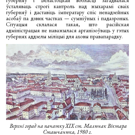
губерняў і Беластоцкай вобласці загадвалася
ўсталяваць строгі кантроль над жыхарамі сваіх
губерняў і даставіць імператару спіс ненадзейных
асобаў па дзвюх частках — сумніўных і падазроных.
Сітуацыя склалася такая, што расійская
адміністрацыя не наважылася арганізоўваць у гэтых
губернях аддзелы міліцыі для аховы правапарадку.
Верхні горад на пачатку ХІХ ст. Малюнак Віктара
Сташчанюка, 1980 г.