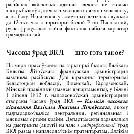
расійскіх вайсковых адзінак вялося не столькі
з «прыбышоў», колькі з мясцовых сялян і мяшчанаў,
а на баку Напалеона ў замежных легіёнах служыла
да 12 тыс. чал. з тэрыторыі былой Рэчы Паспалітай,
руска-фрацузская вайна фактычна набыла характар
грамадзянскай.
Часовы ўрад ВКЛ — што гэта такое?
Па меры прасоўвання па тэрыторыі былога Вялікага
Княства Літоўскага французская адміністрацыя
замяняла расійскую. Для кіравання тэрыторыямі
Беластоцкай вобласці, Віленскай, Гарадзенскай,
Мінскай правінцый (пазней дэпартаменты), у Вільні
1 ліпеня 1812 г. напалеонаўскай адміністрацыяй
створаны Часавы ўрад ВКЛ —
Камісія часовага
кіравання Вялікага Княства Літоўскага
, якому
падпарадкоўваліся цэнтральныя, рэгіянальныя і
мясцовыя органы краіны. Дэпартаменты падзяляліся
на дыстрыкты (акругі) на чале з
падпрэфектамі
. Урад
ВКЛ разам з напалеонаўскім пратэктаратам, Вялікім