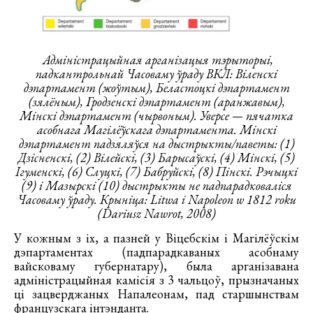
Адміністрацыйная арганізацыя тэрыторыі,
падкантрольнай Часоваму ўраду ВКЛ: Віленскі
дэпартамент (жоўтым), Беластоцкі дэпартамент
(зялёным), Гродзенскі дэпартамент (аранжавым),
Мінскі дэпартамент (чырвоным). Уверсе — пячатка
асобнага Магілёўскага дэпартамента. Мінскі
дэпартамент падзяляўся на дыстрыкты/паветы: (1)
Дзісненскі, (2) Вілейскі, (3) Барысаўскі, (4) Мінскі, (5)
Ігуменскі, (6) Слуцкі, (7) Бабруйскі, (8) Пінскі. Рэчыцкі
(9) і Мазырскі (10) дыстрыкты не падпарадковаліся
Часоваму ўраду. Крыніца: Litwa i Napoleon w 1812 roku
(Dariusz Nawrot, 2008)
У кожным з іх, а пазней у Віцебскім і Магілёўскім
дэпартаментах (падпарадкаваных асобнаму
вайсковаму губернатару), была арганізавана
адміністрацыйная камісія з 3 чальцоў, прызначаных
ці зацверджаных Напалеонам, пад старшынствам
французскага інтэнданта.