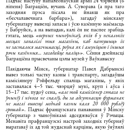
Падчас наступу напалеонаўскай арміі 24 чэрвеня (6
ліпеня) Баграціён, вучань А. Суворава (а пра таго
заходняя прэса пісала не йнакш як пра
«бесчалавечнага барбара»), загадаў мінскаму
губернатару вывезці запасы і ўсю казённую маёмасць
у Бабруйск, а на выпадак, калі ён не паспее зрабіць
гэтага, мець
«верных чыноўнікаў, якія б у некалькіх
месцах запалілі тыя магазіны, каб патушыць іх
не засталося магчымасці, роўна як і амуніцыю і іншыя
рэчы казённыя… загадайце паліць»
. Сёння дзейнасці
Баграціёна прысвечаны цэлы музей у Ваўкавыску
Пакідаючы Мінск, губернатар Павел Дабрынскі
вывез толькі частку казны і транспарту, загадаўшы
камісіянеру Рэйфельду спаліць магазіны, у якіх
заставалася 4−5 тыс. чвэрцяў мукі, круп і аўса і
15−17 тыс. пудоў сена,
«але той камісіянер гэтага не
ўчыніў і нічога не спаліў, ды за адсутнасцю фурманак
не маглі вывезці меднай казны каля 20 000 рублёў
грошай».
Падчас французскага панавання ў Мінску
губернатар з чыноўнікамі адседжваўся ў Рэчыцы.
Менавіта прафранцузскі настрой заходніх губерняў
выратаваў іх ад той жудаснай карціны, якую ўяўлялі