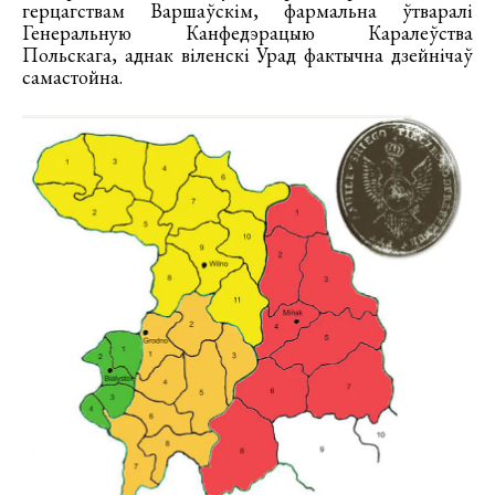
герцагствам Варшаўскім, фармальна ўтваралі
Генеральную Канфедэрацыю Каралеўства
Польскага, аднак віленскі Урад фактычна дзейнічаў
самастойна.