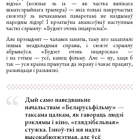
відэа» (кожнае зь іх — як частка вялікага
шматсэрыйнага трылера) — якіх толькі пакручастых
сюжэтаў зь нечаканымі паваротамі не наздымаў
народны лідэр! І крэатыўна анансоўваў наступныя
часткі сэрыялу: «Будзет очэнь інцярэсна!».
Але прэзыдэнт — чалавек заняты, таму яго захаплялі
іншыя неадкладныя справы, і сюжэт сэрыялу
абрываўся. «Будзет очэнь інцярэсна» —
і на гэтым — усё, канец фільму. Але — ну, хаця б
так — уся краіна прыкутая да экрану і чакае працягу,
разьвіцьця і разьвязкі.
Дый само наведваньне
начальствам «Беларусьфільму» —
таксама цалкам, як гавораць людзі
рэклямы і кіно, «глядзібельная»
стужка. Ізноў-ткі ня надта
высокабюджэтная, але ўсё