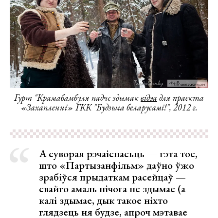
Гурт "Крамабамбуля падчс здымак
відэа
для праекта
«Захапленні» ГКК "Будзьма беларусамі!", 2012 г.
А суворая рэчаіснасьць — гэта тое,
што «Партызанфільм» даўно ўжо
зрабіўся прыдаткам расейцаў —
свайго амаль нічога не здымае (а
калі здымае, дык такое ніхто
глядзець ня будзе, апроч мэтавае