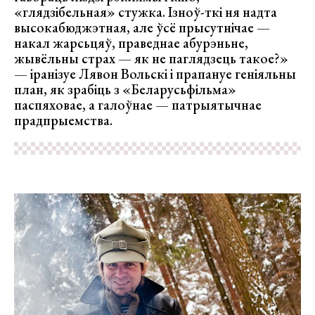
«глядзібельная» стужка. Ізноў-ткі ня надта
высокабюджэтная, але ўсё прысутнічае —
накал жарсьцяў, праведнае абурэньне,
жывёльны страх — як не паглядзець такое?»
— іранізуе Лявон Вольскі і прапануе геніяльны
план, як зрабіць з «Беларусьфільма»
паспяховае, а галоўнае — патрыятычнае
прадпрыемства.