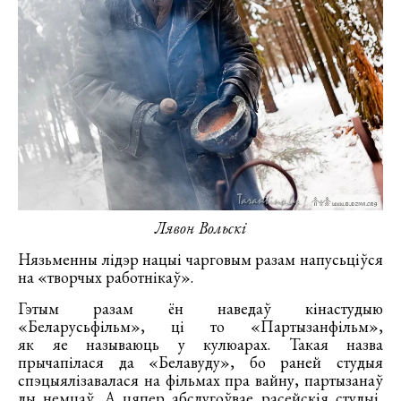
Лявон Вольскі
Нязьменны лідэр нацыі чарговым разам напусьціўся
на «творчых работнікаў».
Гэтым разам ён наведаў кінастудыю
«Беларусьфільм», ці то «Партызанфільм»,
як яе называюць у кулюарах. Такая назва
прычапілася да «Белавуду», бо раней студыя
спэцыялізавалася на фільмах пра вайну, партызанаў
ды немцаў. А цяпер абслугоўвае расейскія студыі,