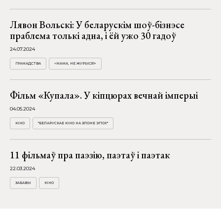
Лявон Вольскі: У беларускім шоў-бізнэсе
праблема толькі адна, і ёй ужо 30 гадоў
24.07.2024
ГРАМАДСТВА
«МАМА, НЕ ЖУРЫСЯ!»
Фільм «Купала». У кіпцюрах вечнай імперыі
04.05.2024
КІНО
"БЕЛАРУСКАЕ КІНО НА ЗЛОМЕ ЭПОХ"
11 фільмаў пра паэзію, паэтаў і паэтак
22.03.2024
ЗАБАВЫ
КІНО