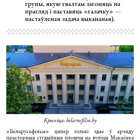
групы, якую гвалтам загоняць на
прагляд і паставяць «галачку» —
пастаўленая задача выкананая).
Крыніца: belarusfilm.by
«Беларусьфільм» цяпер толькі здае ў арэнду
прасторныя студыйныя плошчы на вуліцы Макаёнка