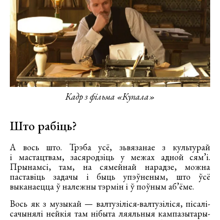
Кадр з фільма «Купала»
Што рабіць?
А вось што. Трэба усё, зьвязанае з культурай
і мастацтвам, засяродзіць у межах адной сям’і.
Прынамсі, там, на сямейнай нарадзе, можна
паставіць задачы і быць упэўненым, што ўсё
выканаецца ў належны тэрмін і ў поўным аб’ёме.
Вось як з музыкай — валтузіліся-валтузіліся, пісалі-
сачынялі нейкія там нібыта ляяльныя кампазытары-