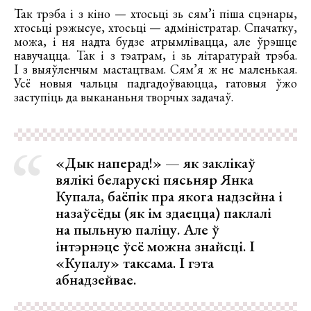
Так трэба і з кіно — хтосьці зь сям’і піша сцэнары,
хтосьці рэжысуе, хтосьці — адміністратар. Спачатку,
можа, і ня надта будзе атрымлівацца, але ўрэшце
навучацца. Так і з тэатрам, і зь літаратурай трэба.
І з выяўленчым мастацтвам. Сям’я ж не маленькая.
Усё новыя чальцы падгадоўваюцца, гатовыя ўжо
заступіць да выкананьня творчых задачаў.
«Дык наперад!» — як заклікаў
вялікі беларускі пясьняр Янка
Купала, баёпік пра якога надзейна і
назаўсёды (як ім здаецца) паклалі
на пыльную паліцу. Але ў
інтэрнэце ўсё можна знайсці. І
«Купалу» таксама. І гэта
абнадзейвае.