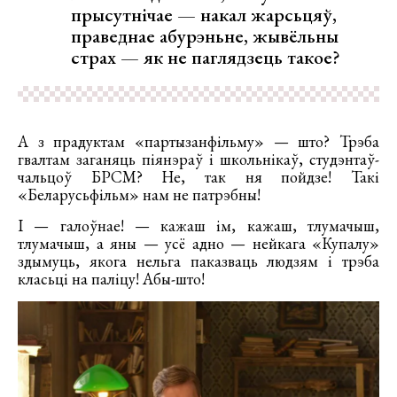
прысутнічае — накал жарсьцяў,
праведнае абурэньне, жывёльны
страх — як не паглядзець такое?
А з прадуктам «партызанфільму» — што? Трэба
гвалтам заганяць піянэраў і школьнікаў, студэнтаў-
чальцоў БРСМ? Не, так ня пойдзе! Такі
«Беларусьфільм» нам не патрэбны!
І — галоўнае! — кажаш ім, кажаш, тлумачыш,
тлумачыш, а яны — усё адно — нейкага «Купалу»
здымуць, якога нельга паказваць людзям і трэба
класьці на паліцу! Абы-што!