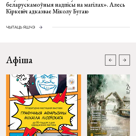
беларускамоўныя надпісы на магілах». Алесь
Кіркевіч адказвае Міколу Бугаю
ЧЫТАЦЬ ЯШЧЭ
Афіша