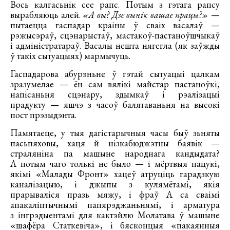
Вось калгасьнік сее рапс. Потым з гэтага рапсу
вырабляюць алей.
«А вы? Дзе вынік вашае працы?»
—
пытаецца гаспадар краіны ў сваіх васалаў —
рэжысэраў, сцэнарыстаў, мастакоў-пастаноўшчыкаў
і адміністратараў. Васалы нешта нягегла (як заўжды
ў такіх сытуацыях) мармычуць.
Гаспадарова абурэньне ў гэтай сытуацыі цалкам
зразумелае — ён сам вялікі майстар пастаноўкі,
напісаньня сцэнару, здымкаў і рэалізацыі
прадукту — яшчэ з часоў балятаваньня на высокі
пост прэзыдэнта.
Памятаеце, у тыя дагістарычныя часы быў зьняты
пасьпяховы, хаця й нізкабюджэтны баявік —
страляніна па машыне народнага кандыдата?
А потым чаго толькі не было — і мёртвыя пацукі,
якімі «Малады Фронт» хацеў атруціць гарадзкую
каналізацыю, і джыпы з кулямётамі, якія
прарываліся празь мяжу, і фраў А са сваімі
апакаліптычнымі папярэджаньнямі, і арматура
з інгрэдыентамі для кактэйлю Молатава ў машыне
«шафёра Статкевіча», і бясконцыя «пакаянныя