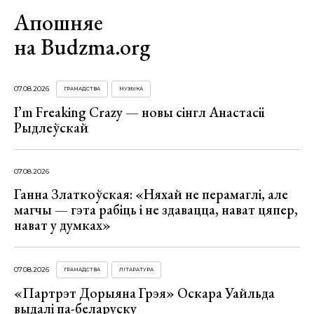
Апошняе
на Budzma.org
07.08.2026
ГРАМАДСТВА
МУЗЫКА
I’m Freaking Crazy — новы сінгл Анастасіі
Рыдлеўскай
07.08.2026
Ганна Златкоўская: «Няхай не перамаглі, але
магчы — гэта рабіць і не здавацца, нават цяпер,
нават у думках»
07.08.2026
ГРАМАДСТВА
ЛІТАРАТУРА
«Партрэт Дорыяна Грэя» Оскара Уайльда
выдалі па-беларуску