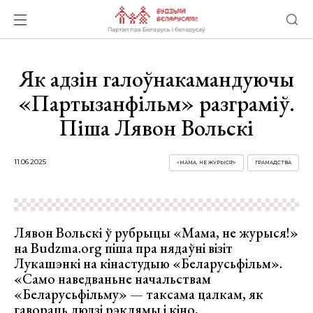
Як адзін галоўнакамандуючы
«Партызанфільм» разграміў.
Піша Лявон Вольскі
11.06.2025
«МАМА, НЕ ЖУРЫСЯ!»
ГРАМАДСТВА
Лявон Вольскі ў рубрыцы «Мама, не журыся!»
на Budzma.org піша пра нядаўні візіт
Лукашэнкі на кінастудыю «Беларусьфільм».
«Cамо наведваньне начальствам
«Беларусьфільму» — таксама цалкам, як
гавораць людзі рэклямы і кіно,