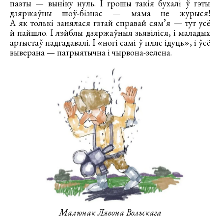
паэты — выніку нуль. І грошы такія бухалі ў гэты
дзяржаўны шоў-бізнэс — мама не журыся!
А як толькі занялася гэтай справай сям’я — тут усё
й пайшло. І лэйблы дзяржаўныя зьявіліся, і маладых
артыстаў падгадавалі. І «ногі самі ў пляс ідуць», і ўсё
выверана — патрыятычна і чырвона-зелена.
Малюнак Лявона Вольскага