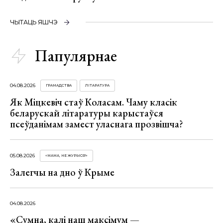
ЧЫТАЦЬ ЯШЧЭ
Папулярнае
04.08.2026
ГРАМАДСТВА
ЛІТАРАТУРА
Як Міцкевіч стаў Коласам. Чаму класік
беларускай літаратуры карыстаўся
псеўданімам замест уласнага прозвішча?
05.08.2026
«МАМА, НЕ ЖУРЫСЯ!»
Залегчы на дно ў Крыме
04.08.2026
«Сумна, калі наш максімум —