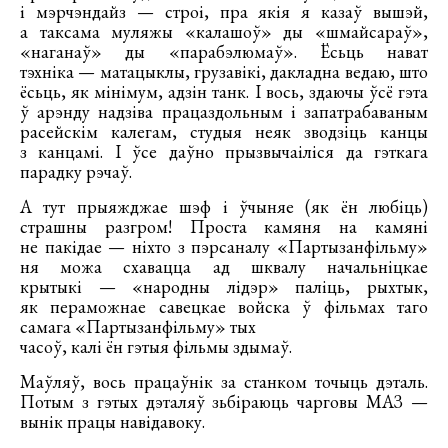
і мэрчэндайз — строі, пра якія я казаў вышэй,
а таксама муляжы «калашоў» ды «шмайсараў»,
«наганаў» ды «парабэлюмаў». Ёсьць нават
тэхніка — матацыклы, грузавікі, дакладна ведаю, што
ёсьць, як мінімум, адзін танк. І вось, здаючы ўсё гэта
ў арэнду надзіва працаздольным і запатрабаваным
расейскім калегам, студыя неяк зводзіць канцы
з канцамі. І ўсе даўно прызвычаіліся да гэткага
парадку рэчаў.
А тут прыяжджае шэф і ўчыняе (як ён любіць)
страшны разгром! Проста камяня на камяні
не пакідае — ніхто з пэрсаналу «Партызанфільму»
ня можа схавацца ад шквалу начальніцкае
крытыкі — «народны лідэр» паліць, рыхтык,
як пераможнае савецкае войска ў фільмах таго
самага «Партызанфільму» тых
часоў, калі ён гэтыя фільмы здымаў.
Маўляў, вось працаўнік за станком точыць дэталь.
Потым з гэтых дэталяў зьбіраюць чарговы МАЗ —
вынік працы навідавоку.