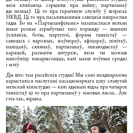
якія кляпаюць сэрыялы пра вайну, партызанаў
ды немцаў. Ці то пра гераічную службу ў шэрагах
НКВД. Ці то пра пасьляваенныя савецкія няпростыя
гады. Бо на «Партызанфільме» назапасілася вельмі
шмат рознае атрыбутыкі таго пэрыяду — шынялі
ўсялякія, боты, партупэі, формы танкістаў —
савецкіх і варожых, жаўнераў, афіцэраў, пілётаў,
паліцаяў, сялянаў, партызанаў, энкавэдыстаў —
карацей, размаіты антураж, якім ты можаш
напоўніцу пакарыстацца, калі маеш пэўныя сродкі
і мэту.
Ды што там расейскія студыі! Мы самі неаднаразова
карысталіся паслугамі касьцюмэрнага цэху славутай
менскай кінастудыі — калі здымалі відэа пра чатырох
танкістаў ці то пра партызанаў у зімовых лясах... Але
гэта так, лірыка.