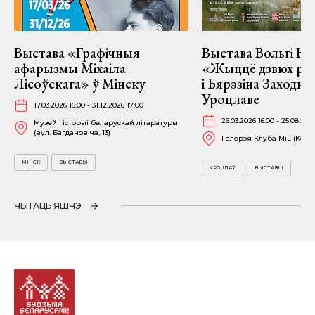
Выстава «Графічныя
Выстава Вольгі На
афарызмы Міхаіла
«Жыццё дзвюх рэк
Лісоўскага» ў Мінску
і Бярэзіна Заходня
Уроцлаве
17.03.2026 16:00 - 31.12.2026 17:00
26.03.2026 16:00 - 25.08.202
Музей гісторыі беларускай літаратуры
(вул. Багдановіча, 13)
Галерэя Клуба MiL (Kościu
МІНСК
ВЫСТАВЫ
УРОЦЛАЎ
ВЫСТАВЫ
ЧЫТАЦЬ ЯШЧЭ