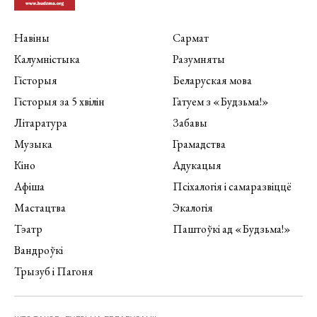
Навіны
Сармат
Калумністыка
Разумняты
Гісторыя
Беларуская мова
Гісторыя за 5 хвілін
Гатуем з «Будзьма!»
Літаратура
Забавы
Музыка
Грамадства
Кіно
Адукацыя
Афіша
Псіхалогія і самаразвіццё
Мастацтва
Экалогія
Тэатр
Паштоўкі ад «Будзьма!»
Вандроўкі
Трызуб і Пагоня