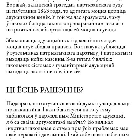
Воршай, хатынскай трагедыі, партызанскага руху
ці паўстання 1863 года, то ад гэтага моцна церпіць
адукацыйны вынік. У той жа час зразумела, чаму
ў школах баяцца такога «прэпаравання». з-за яго
патрыятычная абгортка падзей моцна псуецца.
Зблытанасць адукацыйных і ідэалагічных задач
моцна псуе абодва працэсы. Бо і навука губляецца
ў вузельчыках патрыятычнага наратыву, і патрыятызм
выходзіць нейкі казённы. З-за гэтага ў вялікіх
школьных сістэмах з гуманітарнай адукацыяй
выходзіць часта і не тое, і не сёе.
ЦІ ЁСЦЬ РАШЭННЕ?
Падазраю, што агучаныя вышэй думкі гучаць досыць
правакацыйна. І калі б дыскусія на гэту тэму
адбывалася ў нармальным Міністэрстве адукацыі,
я б са сваімі аргументамі змаўчаў. Бо вялікая
інэртная школьная сістэма пры ўсіх праблемах мае
свае перавагі і дае вынікі. І хай сабе нават пабочным