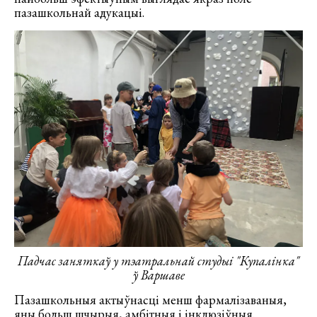
пазашкольнай адукацыі.
Падчас заняткаў у тэатральнай студыі "Купалінка"
ў Варшаве
Пазашкольныя актыўнасці менш фармалізаваныя,
яны больш шчырыя, амбітныя і інклюзіўныя.