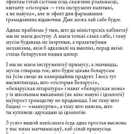
эфектам гэтай сістэмы ёсць скажэнні рэальнасці,
кшталту «гісторыя — гэта інструмент палітыкі,
а не навука», але ж эфект для фармавання
грамадзяніна відавочны. Дык можа хай сабе будзе.
Аднак праблема ў тым, што да міністэрскіх кабінетаў
мы не маем доступу. А маем толькі саміх сябе, і таму
мусім будаваць не інэртныя, а праактыўныя
механізмы, якія б адказвалі на выклікі, перад якімі
стаіць беларуская нацыя цяпер.
І мы не маем інструментаў прымусу, а значыцца,
мусім ствараць тое, што будзе цікава беларусам
па ўсім свеце як камерцыйны прадукт. І вось тут
высвятляецца, што «гісторыя Беларусі»,
«беларуская літаратура» і нават «беларуская мова»
у іх школьным выкананні (як мікс навукі і ідэалогіі)
наўпрост грамадству не прадаюцца. І не таму што
бацькі — «манкурты», а таму што няясна, што
ты купляеш: адукацыю ці ідэалогію.
З усяго вышэй напісанага ёсць адна простая выснова:
у нас няма магчымасцяў, каб сілай прымусіць