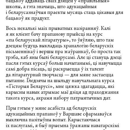
бацькоў аддаваць сваіх дзяцей у «правільныя»
школы, а гэта значыць, што адукацыйныя
і беларусазнаўчыя праекты мусяць стаць цікавыя для
бацькоў як прадукт.
Вось некалькі маіх прыватных назіранняў. Калі
я як кліент бачу прапанову прыйсці на курс
«па беларускай літаратуры», то ўяўляю, што там
дзецям будуць выкладаць храналогію беларускіх
пісьменнікаў і вершы пра жаўранкаў, бо проста так
трэба, каб яны былі беларусамі. Але ці стануць дзеці
пасля гэтых курсаў больш начытанымі, ці навучыцца
самі добра пісаць, ці раскрыецца ў іх талент
да літаратурнай творчасці — для мяне застаецца
пытанне. Гледзячы на шыльду навучальнага курса
«Гісторыя Беларусі», мне цяжка здагадацца, які
карысны навык атрымае маё дзіця ад праходжання
такога курса, акрамя набору патрыятычных дат.
Пры гэтым у мяне асабіста ад беларускіх
адукацыйных прапаноў у Варшаве сфармаваўся
выключна пазітыўны вопыт. Карыстаючыся
іх паслугамі, я быў прыемна ўражаны наватарскімі