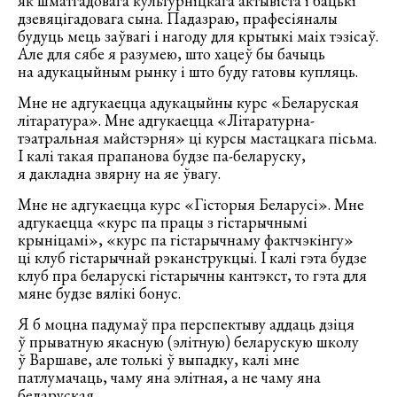
як шматгадовага культурніцкага актывіста і бацькі
дзевяцігадовага сына. Падазраю, прафесіяналы
будуць мець заўвагі і нагоду для крытыкі маіх тэзісаў.
Але для сябе я разумею, што хацеў бы бачыць
на адукацыйным рынку і што буду гатовы купляць.
Мне не адгукаецца адукацыйны курс «Беларуская
літаратура». Мне адгукаецца «Літаратурна-
тэатральная майстэрня» ці курсы мастацкага пісьма.
І калі такая прапанова будзе па-беларуску,
я дакладна звярну на яе ўвагу.
Мне не адгукаецца курс «Гісторыя Беларусі». Мне
адгукаецца «курс па працы з гістарычнымі
крыніцамі», «курс па гістарычнаму фактчэкінгу»
ці клуб гістарычнай рэканструкцыі. І калі гэта будзе
клуб пра беларускі гістарычны кантэкст, то гэта для
мяне будзе вялікі бонус.
Я б моцна падумаў пра перспектыву аддаць дзіця
ў прыватную якасную (элітную) беларускую школу
ў Варшаве, але толькі ў выпадку, калі мне
патлумачаць, чаму яна элітная, а не чаму яна
беларуская.