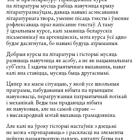
па літаратуры мусіць рабіць навучэнца крыху
літаратуразнаўцам, даваць навыкі асэнсавання
літаратурнага твора, уменне пісаць тэксты і ўменне
рэфлексаваць праз напісанне тэкстаў. А таму
ў ідэальным курсе, калі замяніць беларускіх
пісьменнікаў на аргенцінскіх, мэта курса ўсё адно
будзе дасягнутая, бо навыкі будуць атрыманыя.
Добрыя курсы па літаратуры і гісторыі мусяць
развіваць навучэнца як асобу, а не як нацыянальнага
суб’екта. І задачы патрыятычнага выхавання, нават
калі яна ставіцца, мусяць быць другаснымі.
Цяпер жа маем сітуацыю, у якой усе школьныя
праграмы, пабудаваныя нібыта па прынцыпе
навуковасці, перагружаныя патрыятычнай логікай
і механікай. Веды там прадаюцца нібыта
як навуковыя, але на самой справе —
з высакароднай мэтай выхаваць грамадзяніна.
Але калі на ўроку гісторыі настаўнік з дзецьмі
не можа «прэпараваць» і раскласці на элементы
нейкую нацыятворчую падзею, кшталту бітвы пад