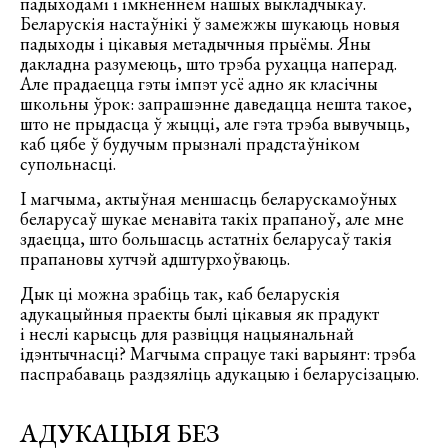
падыходамі і імкненнем нашых выкладчыкаў.
Беларускія настаўнікі ў замежжы шукаюць новыя
падыходы і цікавыя метадычныя прыёмы. Яны
дакладна разумеюць, што трэба рухацца наперад.
Але прадаецца гэты імпэт усё адно як класічны
школьны ўрок: запрашэнне даведацца нешта такое,
што не прыдасца ў жыцці, але гэта трэба вывучыць,
каб цябе ў будучым прызналі прадстаўніком
супольнасці.
І магчыма, актыўная меншасць беларускамоўных
беларусаў шукае менавіта такіх прапаноў, але мне
здаецца, што большасць астатніх беларусаў такія
прапановы хутчэй адштурхоўваюць.
Дык ці можна зрабіць так, каб беларускія
адукацыйныя праекты былі цікавыя як прадукт
і неслі карысць для развіцця нацыянальнай
ідэнтычнасці? Магчыма спрацуе такі варыянт: трэба
паспрабаваць раздзяліць адукацыю і беларусізацыю.
АДУКАЦЫЯ БЕЗ