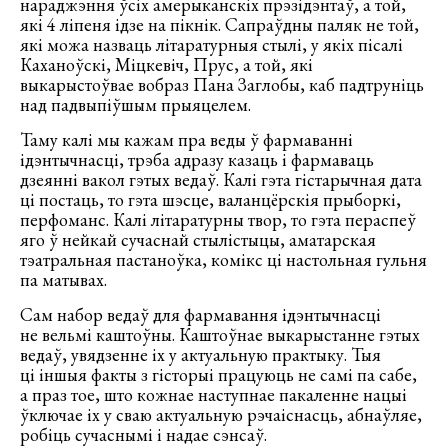
нараджэння ўсіх амерыканскіх прэзідэнтаў, а той,
які 4 ліпеня ідзе на пікнік. Сапраўдны паляк не той,
які можа назваць літаратурныя стылі, у якіх пісалі
Каханоўскі, Міцкевіч, Прус, а той, які
выкарыстоўвае вобраз Пана Заглобы, каб падтруніць
над падвыпіўшым прыяцелем.
Таму калі мы кажам пра веды ў фармаванні
ідэнтычнасці, трэба адразу казаць і фармаваць
дзеянні вакол гэтых ведаў. Калі гэта гістарычная дата
ці постаць, то гэта шэсце, валанцёрскія прыборкі,
перфоманс. Калі літаратурны твор, то гэта пераспеў
яго ў нейкай сучаснай стылістыцы, аматарская
тэатральная пастаноўка, комікс ці настольная гульня
па матывах.
Сам набор ведаў для фармавання ідэнтычнасці
не вельмі каштоўны. Каштоўнае выкарыстанне гэтых
ведаў, увядзенне іх у актуальную практыку. Тыя
ці іншыя факты з гісторыі працуюць не самі па сабе,
а праз тое, што кожнае наступнае пакаленне нацыі
ўключае іх у сваю актуальную рэчаіснасць, абнаўляе,
робіць сучаснымі і надае сэнсаў.