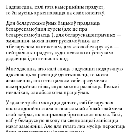
І адпаведна, калі гэта камерцыйны прадукт,
то ён мусіць арыентавацца на сваіх кліентаў.
Для беларускамоўных бацькоў прадаваць
беларускамоўныя курсы (але не пра
беларускамоўнасць!), для беларускацэнтрычных —
змяшаныя, можа нават рускамоўныя, але
з беларускім кантэкстам, для «тожабеларусаў» —
нейтральны прадукт, куды невялікімі ўстаўкамі
дадаецца ідэнтычнасны код.
Мне здаецца, што калі зняць з адукацыі недарэчную
адказнасць за развіццё ідэнтычнасці, то можа
аказваецца, што гэта цалкам сабе зразумелая
камерцыйная ніша, якую можна развіваць. Вельмі
невялікая, але абсалютна працоўная.
У ідэале трэба імкнуцца да таго, каб беларуская
школа аднойчы стала пазнавальнай з’явай і займела
свой вобраз, як напрыклад брытанская школа. Такі,
каб у беларускую школу па свеце хацелі запісацца
нават замежнікі. Але для гэтага яна мусіць перастаць
быць патрыятычным інструментам.