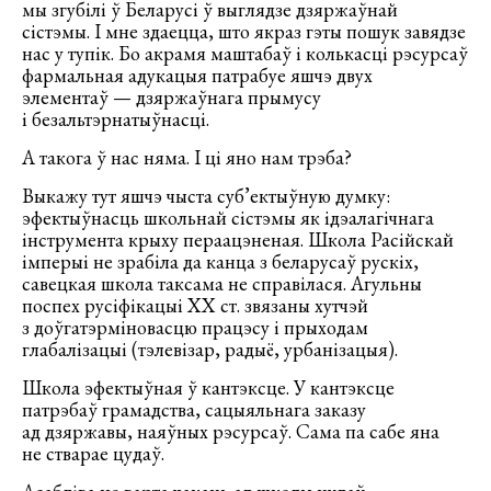
мы згубілі ў Беларусі ў выглядзе дзяржаўнай
сістэмы. І мне здаецца, што якраз гэты пошук завядзе
нас у тупік. Бо акрамя маштабаў і колькасці рэсурсаў
фармальная адукацыя патрабуе яшчэ двух
элементаў — дзяржаўнага прымусу
і безальтэрнатыўнасці.
А такога ў нас няма. І ці яно нам трэба?
Выкажу тут яшчэ чыста суб’ектыўную думку:
эфектыўнасць школьнай сістэмы як ідэалагічнага
інструмента крыху пераацэненая. Школа Расійскай
імперыі не зрабіла да канца з беларусаў рускіх,
савецкая школа таксама не справілася. Агульны
поспех русіфікацыі XX ст. звязаны хутчэй
з доўгатэрміновасцю працэсу і прыходам
глабалізацыі (тэлевізар, радыё, урбанізацыя).
Школа эфектыўная ў кантэксце. У кантэксце
патрэбаў грамадства, сацыяльнага заказу
ад дзяржавы, наяўных рэсурсаў. Сама па сабе яна
не стварае цудаў.