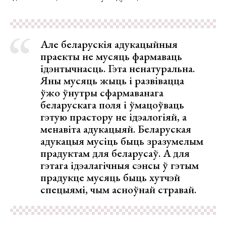
Але беларускія адукацыйныя
праекты не мусяць фармаваць
ідэнтычнасць. Гэта ненатуральна.
Яны мусяць жыць і развівацца
ўжо ўнутры сфармаванага
беларускага поля і ўмацоўваць
гэтую прастору не ідэалогіяй, а
менавіта адукацыяй. Беларуская
адукацыя мусіць быць зразумелым
прадуктам для беларусаў. А для
гэтага ідэалагічныя сэнсы ў гэтым
прадукце мусяць быць хутчэй
спецыямі, чым асноўнай стравай.