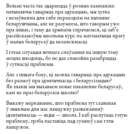
Вельмі часта так здараецца ў розных кампаніях:
пачынаючы гаварыць пра адукацыю, мы хутка
і незаўважна для сябе пераходзім на пытанне
беларушчыны, але не разумеем, што гаворым ужо
пра іншае, і таму да хрыпаты спрачаемся, ці заб’е
расейскамоўны школьны курс па матэматыцы прагу
ў малых беларусаў да незалежнасці.
І гэтая сітуацыя вечнага спаўзання на іншую тэму
моцна шкодзіць, бо не дае спакойна разабрацца
ў сутнасці праблемы.
Але з іншага боку, ці можна гаварыць пра адукацыю
без размоў пра ідэнтычнасць і беларусізацыю?
Як інакш мы выхаваем новае пакаленне беларусаў,
калі не праз беларускія школкі?
Выкажу меркаванне, што праблема тут схаваная
ў звыклым для нас ланцужку разважанняў:
ідэнтычнасць — веды — школа. І каб распутаць гэтую
праблему, трэба паставіць пад сумнеў сам гэты
ланцужок.