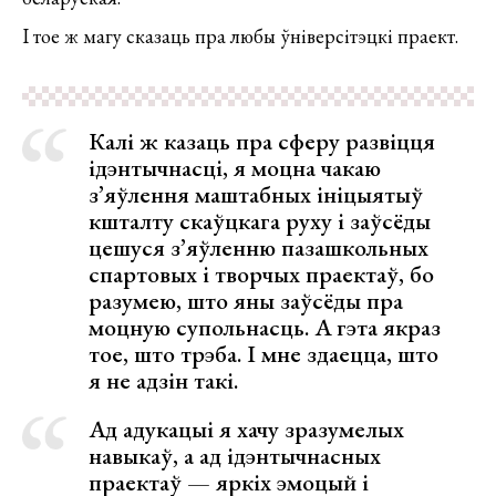
І тое ж магу сказаць пра любы ўніверсітэцкі праект.
Калі ж казаць пра сферу развіцця
ідэнтычнасці, я моцна чакаю
з’яўлення маштабных ініцыятыў
кшталту скаўцкага руху і заўсёды
цешуся з’яўленню пазашкольных
спартовых і творчых праектаў, бо
разумею, што яны заўсёды пра
моцную супольнасць. А гэта якраз
тое, што трэба. І мне здаецца, што
я не адзін такі.
Ад адукацыі я хачу зразумелых
навыкаў, а ад ідэнтычнасных
праектаў — яркіх эмоцый і