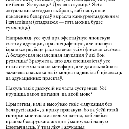
не бачна. Як вучыць? Для чаго вучыць? Якія
актуальныя методыкі выбраць, каб наступнае
пакаленне беларусаў вырасла канкурэнтаздольным
і шчаслівым (спадзяюся — гэта можна будзе
сумясціць).
Напрыклад, усе чулі пра эфектыўную японскую
сістэму адукацыі, пра спецыфічную, але цікавую
ізраільскую, ёсць расхваленая ўсімі фінская сістэма.
А беларуская незалежная адукацыя ў які бок
рухаецца? Зразумела, што для спецыялістаў усе
гэтыя сістэмы толькі метафары, але для звычайнага
чалавека спасылка на іх моцна падвысіла б цікавасць
да адукацыйных праектаў.
Пакуль такіх дыскусій не часта сустрэнеш. Усё
круціцца вакол пытання: на якой мове?
Пры гэтым, калі я высоўваю тэзіс «адукацыя без
беларусізацыі», я крыху правакую, бо ва ўсёй гэтай
гісторыі мне таксама вельмі важна, каб любыя
праявы беларускага жыцця ўмацоўвалі нашую
ідэнтычнасць. У тым ліку і адукацыя.