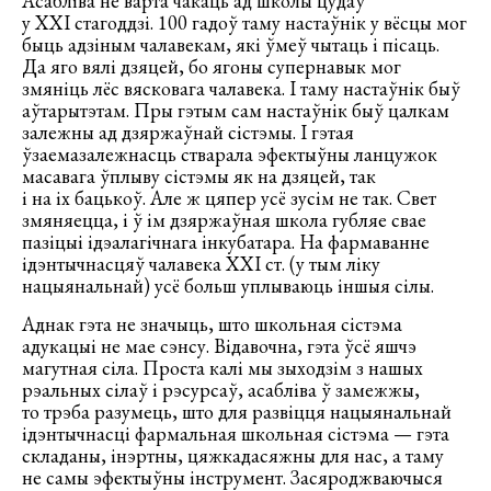
Асабліва не варта чакаць ад школы цудаў
у XXI стагоддзі. 100 гадоў таму настаўнік у вёсцы мог
быць адзіным чалавекам, які ўмеў чытаць і пісаць.
Да яго вялі дзяцей, бо ягоны супернавык мог
змяніць лёс вясковага чалавека. І таму настаўнік быў
аўтарытэтам. Пры гэтым сам настаўнік быў цалкам
залежны ад дзяржаўнай сістэмы. І гэтая
ўзаемазалежнасць стварала эфектыўны ланцужок
масавага ўплыву сістэмы як на дзяцей, так
і на іх бацькоў. Але ж цяпер усё зусім не так. Свет
змяняецца, і ў ім дзяржаўная школа губляе свае
пазіцыі ідэалагічнага інкубатара. На фармаванне
ідэнтычнасцяў чалавека XXI ст. (у тым ліку
нацыянальнай) усё больш уплываюць іншыя сілы.
Аднак гэта не значыць, што школьная сістэма
адукацыі не мае сэнсу. Відавочна, гэта ўсё яшчэ
магутная сіла. Проста калі мы зыходзім з нашых
рэальных сілаў і рэсурсаў, асабліва ў замежжы,
то трэба разумець, што для развіцця нацыянальнай
ідэнтычнасці фармальная школьная сістэма — гэта
складаны, інэртны, цяжкадасяжны для нас, а таму
не самы эфектыўны інструмент. Засяроджваючыся