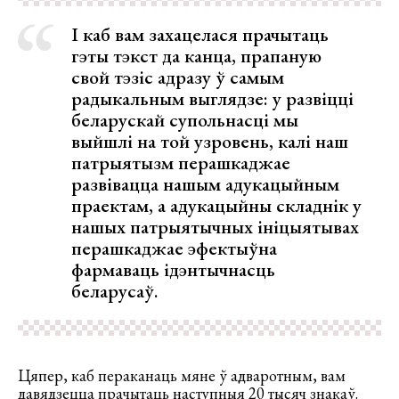
І каб вам захацелася прачытаць
гэты тэкст да канца, прапаную
свой тэзіс адразу ў самым
радыкальным выглядзе: у развіцці
беларускай супольнасці мы
выйшлі на той узровень, калі наш
патрыятызм перашкаджае
развівацца нашым адукацыйным
праектам, а адукацыйны складнік у
нашых патрыятычных ініцыятывах
перашкаджае эфектыўна
фармаваць ідэнтычнасць
беларусаў.
Цяпер, каб пераканаць мяне ў адваротным, вам
давядзецца прачытаць наступныя 20 тысяч знакаў.