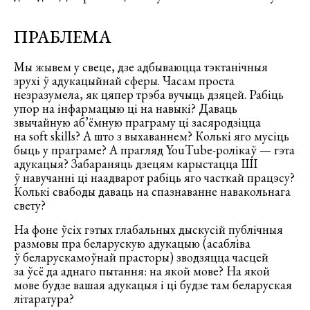
ПРАБЛЕМА
Мы жывем у свеце, дзе адбываюцца тэктанічныя
зрухі ў адукацыйнай сферы. Часам проста
незразумела, як цяпер трэба вучыць дзяцей. Рабіць
упор на інфармацыю ці на навыкі? Даваць
звычайную аб’ёмную праграму ці засяродзіцца
на soft skills? А што з выхаваннем? Колькі яго мусіць
быць у праграме? А прагляд YouTube-ролікаў — гэта
адукацыя? Забараняць дзецям карыстацца ШІ
ў навучанні ці наадварот рабіць яго часткай працэсу?
Колькі свабоды даваць на спазнаванне навакольнага
свету?
На фоне ўсіх гэтых глабальных дыскусій публічныя
размовы пра беларускую адукацыю (асабліва
ў беларускамоўнай прасторы) зводзяцца часцей
за ўсё да аднаго пытання: на якой мове? На якой
мове будзе вашая адукацыя і ці будзе там беларуская
літаратура?