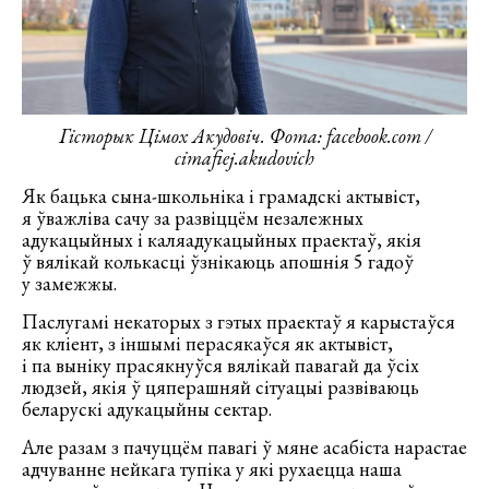
Гісторык Цімох Акудовіч. Фота: facebook.com /
cimafiej.akudovich
Як бацька сына-школьніка і грамадскі актывіст,
я ўважліва сачу за развіццём незалежных
адукацыйных і каляадукацыйных праектаў, якія
ў вялікай колькасці ўзнікаюць апошнія 5 гадоў
у замежжы.
Паслугамі некаторых з гэтых праектаў я карыстаўся
як кліент, з іншымі перасякаўся як актывіст,
і па выніку прасякнуўся вялікай павагай да ўсіх
людзей, якія ў цяперашняй сітуацыі развіваюць
беларускі адукацыйны сектар.
Але разам з пачуццём павагі ў мяне асабіста нарастае
адчуванне нейкага тупіка у які рухаецца наша