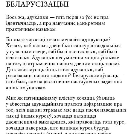
БЕЛАРУСІЗАЦЫІ
Вось жа, адукацыя — гэта перш за ўсё не пра
ідэнтычнасць, а пра навучанне канкрэтным
практычным навыкам.
Бо мы ж чагосьці хочам менавіта ад адукацыі?
Хочам, каб нашыя дзеці былі канкурэнтаздольныя
ў сучасным свеце, каб былі паспяховыя, каб былі
шчаслівыя. Адукацыя несумненна моцна ўплывае
на тое, ці атрымаецца нашым дзецям стаць такімі.
Дык якая мусіць быць гэтая адукацыя, каб
рэалізаваць нашыя жаданні? Беларускамоўнасць —
гэта база, але на дасягненне пастаўленых задач яна
аніяк не ўплывае.
Мне як патэнцыйнаму кліенту хочацца ўбачыць
у абвестцы адукацыйнага праекта інфармацыю пра
тое, якія навыкі атрымае маё дзіця пасля наведвання
тых ці іншых курсаў, хочацца натхніцца
дасягненнямі выкладчыка, які праводзіць гэты курс,
хочацца паверыць, што вынікам курса будуць
менавіта навыкі і ўменні, а не вывучаны набор