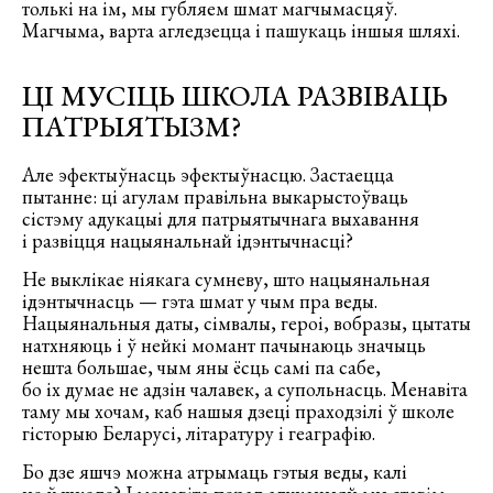
толькі на ім, мы губляем шмат магчымасцяў.
Магчыма, варта агледзецца і пашукаць іншыя шляхі.
ЦІ МУСІЦЬ ШКОЛА РАЗВІВАЦЬ
ПАТРЫЯТЫЗМ?
Але эфектыўнасць эфектыўнасцю. Застаецца
пытанне: ці агулам правільна выкарыстоўваць
сістэму адукацыі для патрыятычнага выхавання
і развіцця нацыянальнай ідэнтычнасці?
Не выклікае ніякага сумневу, што нацыянальная
ідэнтычнасць — гэта шмат у чым пра веды.
Нацыянальныя даты, сімвалы, героі, вобразы, цытаты
натхняюць і ў нейкі момант пачынаюць значыць
нешта большае, чым яны ёсць самі па сабе,
бо іх думае не адзін чалавек, а супольнасць. Менавіта
таму мы хочам, каб нашыя дзеці праходзілі ў школе
гісторыю Беларусі, літаратуру і геаграфію.
Бо дзе яшчэ можна атрымаць гэтыя веды, калі