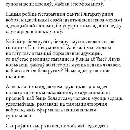
супольнасці: шэсцяў, маёвак і перфомансаў.
Нацыя робіць гістарычныя факты і літаратурныя
вобразы цаглінкамі сваёй ідэнтычнасці па-за межамі
адукацыйнай сістэмы, бо ўнутры гэтыя адзінкі ведаў
служаць для іншых мэтаў.
Каб быць беларусам, беларус мусіць ведаць сваю
гісторыю. Гэта несумненна. Але калі мы глядзім
на гэту тэзу з пазіцыі фармальнай адукацыі,
то паўстае рэзоннае пытанне: а ў якім аб’ёме? Якую
колькасць фактаў аб гісторыі мусіць ведаць чалавек,
каб яго лічылі беларусам? Няма адказу на гэтае
пытанне.
А вось калі мы аддзяляем адукацыю ад «задач
па патрыятычным выхаванні», то адказ знайсці
прасцей: каб быць беларусам, чалавек мусіць ведаць,
удзельнічаць, рэагаваць на тыя нацыятворчыя
вобразы, якія сфармавала нацыянальная
супольнасць.
Сапраўдны амерыканец не той, які ведае даты