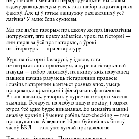
не ў школе? І менавіта перад адукацыяй мы ставім
задачу даваць дзецям увесь гэты набор нацыятворчых
фактаў. Але ці ў гэтым ланцужку разважанняў усё
лагічна? У мяне ёсць сумневы.
Мы так даўно гаворым пра школу як пра ідэалагічны
інструмент, што крыху забыліся: урокі па гісторыі —
яны перш за ўсё пра гісторыю, а ўрокі
па літаратуры — пра літаратуру.
Курс па гісторыі Беларусі, у ідэале, гэта
не патрыятычны практыкум, а курс па гістарычнай
навуцы — набор заняткаў, па выніку якіх навучэнец
павінен пачаць разумець гістарычныя працэсы
і лавіць гістарычны кантэкст розных эпох, умець
працаваць з крыніцамі і фільтраваць факталогію.
А гэта значыць, у тэорыі, у курсе па гісторыі можна
замяніць Беларусь на любую іншую краіну, і задача
курса ўсё адно будзе выкананая. Бо менавіта навыкі
аналізу крыніц і ўменне рабіць fact-checking — гэта
пра адукацыю. А веданне 10 дат буйнейшых бітваў
часоў ВКЛ — гэта ўжо хутчэй пра ідэалогію.
Тое ж пра літаратуру. Праходжанне курса