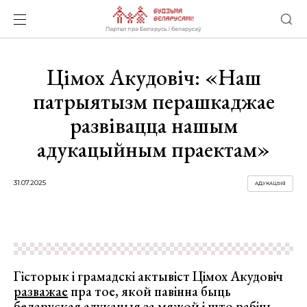
Цімох Акудовіч: «Наш
патрыятызм перашкаджае
развівацца нашым
адукацыйным праектам»
31.07.2025
АДУКАЦЫЯ
Гісторык і грамадскі актывіст Цімох Акудовіч
разважае
пра тое, якой павінна быць
беларуская адукацыя за мяжой і што рабіць,