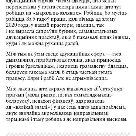
адукацыйная справа. Часам здаецца, што яснай
перспектывы ў гэтага сектара няма і шмат што тут
робіцца на «маральна-валявых». Робіцца, бо мусіць
рабіцца. За 5 гадоў працы, калі лічыць ад злому
2020 года, у нашай прасторы, здаецца, так
і не вырасла сапраўды буйных, самадастатковых
адукацыйных праектаў, якія б паказвалі шлях іншым,
куды і як можна рухацца далей.
Між тым ва ўсім свеце адукацыйная сфера — гэта
дынамічная, прыбытковая галіна, якая прыносіць
і грошы ўдзельнікам, і карысць грамадству. Здаецца,
беларусы таксама маглі б стаць часткай гэтага
працэсу. Бяры і рабі! Але не атрымліваецца.
Мне здаецца, што акрамя відавочных аб’ектыўных
прычын (малы рынак, нізкая самасвядомасць
беларусаў, недахоп фінансаў, адарванасць
ад «вялікай зямлі») у нас ёсць яшчэ адна праблема,
якую звычайна акрэсліваюць няправільнымі
тэрмінамі і таму робяць з яе няправільныя высновы.