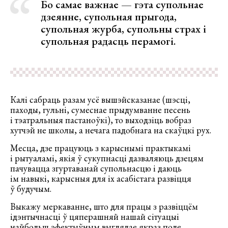
Бо самае важнае — гэта супольнае
дзеянне, супольная прыгода,
супольная журба, супольны страх і
супольная радасць перамогі.
Калі сабраць разам усё вышэйсказанае (шэсці,
паходы, гульні, сумеснае прыдумванне песень
і тэатральныя пастаноўкі), то выходзіць вобраз
хутчэй не школы, а нечага падобнага на скаўцкі рух.
Месца, дзе працуюць з карыснымі практыкамі
і рытуаламі, якія ў сукупнасці дазваляюць дзецям
пачувацца згуртаванай супольнасцю і даюць
ім навыкі, карысныя для іх асабістага развіцця
ў будучым.
Выкажу меркаванне, што для працы з развіццём
ідэнтычнасці ў цяперашняй нашай сітуацыі
найбольш эфектыўным выглядае якраз поле