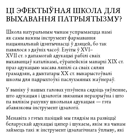
ЦІ ЭФЕКТЫЎНАЯ ШКОЛА ДЛЯ
ВЫХАВАННЯ ПАТРЫЯТЫЗМУ?
Школа натуральным чынам успрымаецца намі
як самы важны інструмент фармавання
нацыянальнай ідэнтычнасці ў дзяцей, бо так
павялося з даўніх часоў. Езуіты ў XVI–
XVII ст. з дапамогай адукацыі рабілі сваіх
выхаванцаў каталікамі, еўрапейскія манархі XIX ст.
праз адукацыю масава ляпілі са сваіх сялян
грамадзян, а дыктатары XX ст. выкарыстоўвалі
школы для падрыхтоўкі паслухмяных жаўнераў.
У выніку ў нашых галовах упэўнена сядзіць уяўленне,
што адукацыя і ідэалогія звязаныя неразрыўна і што
па вялікім рахунку школьная адукацыя — гэта
абавязковы інструмент ідэалогіі.
Менавіта з гэтых пазіцый мы глядзім на развіццё
беларускай адукацыі цяпер і шукаем, якім жа чынам
займець такі ж інструмент ідэалагічнага ўплыву, які