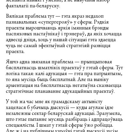
факталагіі па-беларуску.
Вялікая праблема тут — гэта якраз недахоп
пазнавальных «супергерояў» у сферы. Рэдкія
праекты вырошчваюць яркія імянныя брэнды
паспяховых настаўнікаў і трэнераў, да якіх хочацца
адвесці дзіця, хоць у нашай сітуацыі гэта здаецца
чуць не самай эфектыўнай стратэгіяй развіцця
праекта.
Яшчэ адна звязаная праблема — прынцыповая
бясплатнасць шматлікіх праектаў у гэтай сферы. Тут
логіка такая: калі адукацыя — гэта пра патрыятызм,
то яна мусіць быць бясплатнай. Але па выніку
арыентацыя на бясплатнасць негатыўна сказваецца
стратэгічнае планаванне адукацыйных праектаў.
У той жа час мне як грамадскаму актывісту
хацелася б убачыць дыскусіі — куды агулам ідзе
незалежны сектар беларускай адукацыі. Зразумела,
што гэтае пытанне мусяць разбіраць і адпрацоўваць
спецыялісты. І шмат у гэтай сферы ўжо робіцца.
Але ж і на публічным узроўні гэтай дыскусіі зусім