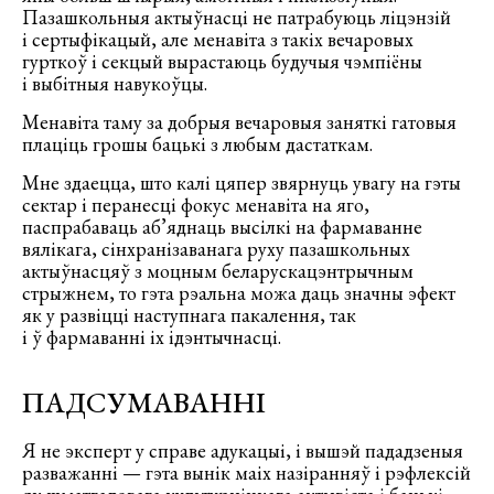
Пазашкольныя актыўнасці не патрабуюць ліцэнзій
і сертыфікацый, але менавіта з такіх вечаровых
гурткоў і секцый вырастаюць будучыя чэмпіёны
і выбітныя навукоўцы.
Менавіта таму за добрыя вечаровыя заняткі гатовыя
плаціць грошы бацькі з любым дастаткам.
Мне здаецца, што калі цяпер звярнуць увагу на гэты
сектар і перанесці фокус менавіта на яго,
паспрабаваць аб’яднаць высілкі на фармаванне
вялікага, сінхранізаванага руху пазашкольных
актыўнасцяў з моцным беларускацэнтрычным
стрыжнем, то гэта рэальна можа даць значны эфект
як у развіцці наступнага пакалення, так
і ў фармаванні іх ідэнтычнасці.
ПАДСУМАВАННІ
Я не эксперт у справе адукацыі, і вышэй пададзеныя
разважанні — гэта вынік маіх назіранняў і рэфлексій