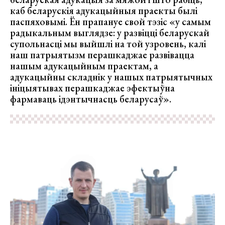
каб беларускія адукацыйныя праекты былі
паспяховымі. Ён прапануе свой тэзіс «у самым
радыкальным выглядзе: у развіцці беларускай
супольнасці мы выйшлі на той узровень, калі
наш патрыятызм перашкаджае развівацца
нашым адукацыйным праектам, а
адукацыйны складнік у нашых патрыятычных
ініцыятывах перашкаджае эфектыўна
фармаваць ідэнтычнасць беларусаў».