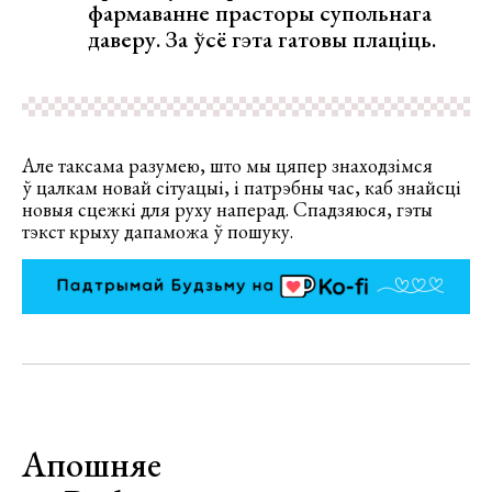
фармаванне прасторы супольнага
даверу. За ўсё гэта гатовы плаціць.
Але таксама разумею, што мы цяпер знаходзімся
ў цалкам новай сітуацыі, і патрэбны час, каб знайсці
новыя сцежкі для руху наперад. Спадзяюся, гэты
тэкст крыху дапаможа ў пошуку.
Апошняе