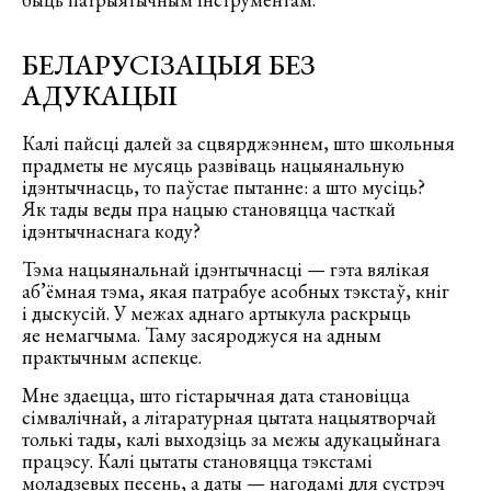
БЕЛАРУСІЗАЦЫЯ БЕЗ
АДУКАЦЫІ
Калі пайсці далей за сцвярджэннем, што школьныя
прадметы не мусяць развіваць нацыянальную
ідэнтычнасць, то паўстае пытанне: а што мусіць?
Як тады веды пра нацыю становяцца часткай
ідэнтычнаснага коду?
Тэма нацыянальнай ідэнтычнасці — гэта вялікая
аб’ёмная тэма, якая патрабуе асобных тэкстаў, кніг
і дыскусій. У межах аднаго артыкула раскрыць
яе немагчыма. Таму засяроджуся на адным
практычным аспекце.
Мне здаецца, што гістарычная дата становіцца
сімвалічнай, а літаратурная цытата нацыятворчай
толькі тады, калі выходзіць за межы адукацыйнага
працэсу. Калі цытаты становяцца тэкстамі
моладзевых песень, а даты — нагодамі для сустрэч