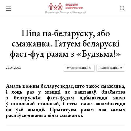
Піца па-беларуску, або
смажанка. Гатуем беларускі
фаст-фуд разам з «Будзьма!»
22.04.2023
ГАТУЕМ З «БУДЗЬМА!»
НАВІНЫ "БУДЗЬМА!"
Амаль кожны беларус ведае, што такое смажанка,
і хоць раз у жыцці яе каштаваў. Знаёмства
з беларускім фаст-фудам адбываецца яшчэ
ў школьнай сталовай, і гэты смак запамінаецца
на ўсё жыццё. Прыгатуем разам два самых
распаўсюджаных віды смажанкі.