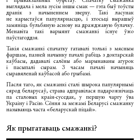
выглядала і мела зусім іншы смак — гэта быў тоўсты
дранік з начыненнем зверху. Такі ласунак
не карыстаўся папулярнасцю, і хтосьці вырашыў
замяніць бульбяную аснову на дражджавую булачку.
Менавіта такі варыянт смажанкі існуе ўжо
паўстагоддзя.
Такія смажанкі спачатку гатавалі толькі з мясным
фаршам, пазней начынку пачалі рабіць з доктарскай
каўбасы, дадавалі салёны або марынаваны агурок
і пасыпалі сырам. З часам пачалі начыняць
сыравяленай каўбасой або грыбамі.
Пасля таго, як смажанкі сталі шырока папулярнымі
сярод беларусаў, страва адправілася падарожнічаць
па сталовых краін-суседак, у першую чаргу ўва
Украіну і Расію. Сёння за межамі Беларусі смажанку
называюць часта «беларускай піцай».
Як прыгатаваць смажанкі?