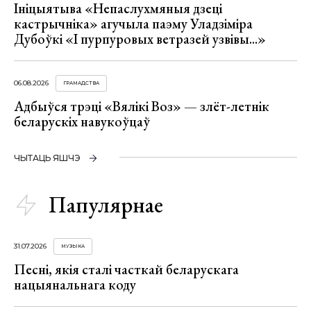
Ініцыятыва «Непаслухмяныя дзеці
кастрычніка» агучыла паэму Уладзіміра
Дубоўкі «І пурпуровых ветразей узвівы...»
06.08.2026
ГРАМАДСТВА
Адбыўся трэці «Вялікі Воз» — злёт-летнік
беларускіх навукоўцаў
ЧЫТАЦЬ ЯШЧЭ
Папулярнае
31.07.2026
МУЗЫКА
Песні, якія сталі часткай беларускага
нацыянальнага коду