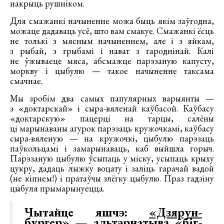
накрыць рушніком.
Для смажанкі начыненне можа быць якім заўгодна,
можаце дадаваць усё, што вам смакуе. Смажанкі ёсць
не толькі з мясным начыненнем, але і з яйкам,
з рыбай, з грыбамі і нават з гароднінай. Калі
не ўжываеце мяса, абсмажце парэзаную капусту,
моркву і цыбулю — такое начыненне таксама
смачнае.
Мы зробім два самых папулярных варыянты —
з «доктарскай» і сыра-вяленай каўбасой. Каўбасу
«доктарскую» пацерці на тарцы, салёны
ці марынаваны агурок парэзаць кружочкамі, каўбасу
сыра-вяленую — на кружочкі, цыбулю парэзаць
паўкольцамі і замарынаваць, каб выйшла горыч.
Парэзаную цыбулю ўсыпаць у міску, усыпаць крыху
цукру, дадаць лыжку воцату і заліць гарачай вадой
(не кіпнем!) і пратаўчы злёгку цыбулю. Праз гадзіну
цыбуля прымарынуецца.
Чытайце яшчэ:
«Дзярун-
бургер» — альтэрнатыва «біг-