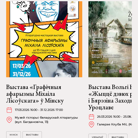
Выстава «Графічныя
Выстава Вольгі На
афарызмы Міхаіла
«Жыццё дзвюх рэк
Лісоўскага» ў Мінску
і Бярэзіна Заходня
Уроцлаве
17.03.2026 16:00 - 31.12.2026 17:00
26.03.2026 16:00 - 25.08.202
Музей гісторыі беларускай літаратуры
(вул. Багдановіча, 13)
Галерэя Клуба MiL (Kościu
МІНСК
ВЫСТАВЫ
УРОЦЛАЎ
ВЫСТАВЫ