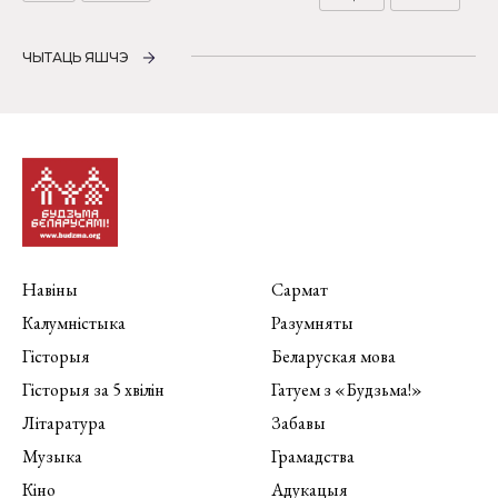
ЧЫТАЦЬ ЯШЧЭ
Навіны
Сармат
Калумністыка
Разумняты
Гісторыя
Беларуская мова
Гісторыя за 5 хвілін
Гатуем з «Будзьма!»
Літаратура
Забавы
Музыка
Грамадства
Кіно
Адукацыя