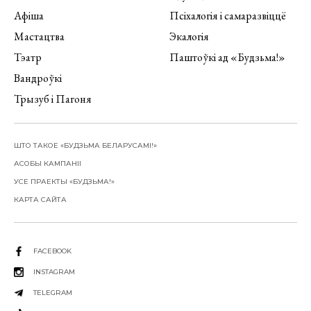
Афіша
Псіхалогія і самаразвіццё
Мастацтва
Экалогія
Тэатр
Паштоўкі ад «Будзьма!»
Вандроўкі
Трызуб і Пагоня
ШТО ТАКОЕ «БУДЗЬМА БЕЛАРУСАМІ!»
АСОБЫ КАМПАНІІ
УСЕ ПРАЕКТЫ «БУДЗЬМА!»
КАРТА САЙТА
FACEBOOK
INSTAGRAM
TELEGRAM