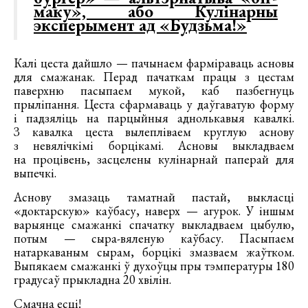
маку», або Кулінарны
эксперымент ад «Будзьма!»
Калі цеста дайшло — пачынаем фарміраваць асновы
для смажанак. Перад пачаткам працы з цестам
паверхню пасыпаем мукой, каб пазбегнуць
прыліпання. Цеста сфармаваць у даўгаватую форму
і падзяліць на парцыйныя аднолькавыя кавалкі.
З кавалка цеста вылепліваем круглую аснову
з невялічкімі борцікамі. Асновы выкладваем
на процівень, засцелены кулінарнай паперай для
выпечкі.
Аснову змазаць таматнай пастай, выкласці
«доктарскую» каўбасу, наверх — агурок. У іншым
варыянце смажанкі спачатку выкладваем цыбулю,
потым — сыра-вяленую каўбасу. Пасыпаем
натаркаваным сырам, борцікі змазваем жаўтком.
Выпякаем смажанкі ў духоўцы пры тэмпературы 180
градусаў прыкладна 20 хвілін.
Смачна есці!