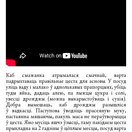
Каб смажанка атрымалася смачнай, варта
падрыхтаваць правільнае цеста для асновы. У посуд
уліць ваду і малако ў аднолькавых прапорцыях, убіць
туды яйка, дадаць алею, па лыжцы цукра і солі,
увесці дрожджы (можна выкарыстоўваць і сухія).
Добра вымешаць, каб дрожджы разышліся
ў вадкасці. Паступова ўводзіць прасеяную муку,
пастаянна мяшаючы, пакуль маса не пераўтворыцца
ў цеста. Яно мусіць яшчэ ўзысці, таму пакідаем цеста
прыкладна на 2 гадзіны ў цёплым месцы, посуд варта