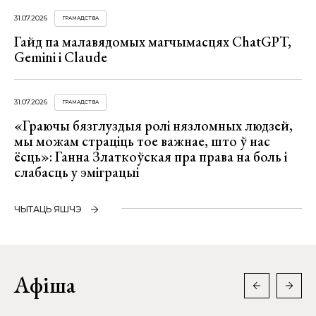
31.07.2026
ГРАМАДСТВА
Гайд па малавядомых магчымасцях ChatGPT,
Gemini і Claude
31.07.2026
ГРАМАДСТВА
«Граючы бязглуздыя ролі нязломных людзей,
мы можам страціць тое важнае, што ў нас
ёсць»: Ганна Златкоўская пра права на боль і
слабасць у эміграцыі
ЧЫТАЦЬ ЯШЧЭ
Афіша