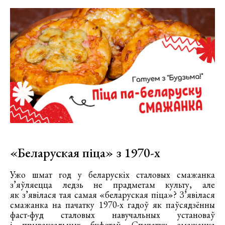
«Беларуская піца» з 1970-х
Ужо шмат год у беларускіх сталовых смажанка
з’яўляецца ледзь не прадметам культу, але
як з’явілася тая самая «беларуская піца»? З’явілася
смажанка на пачатку 1970-х гадоў як паўсядзённы
фаст-фуд сталовых навучальных установаў
і прывакзальных буфетаў. Спачатку смажанка