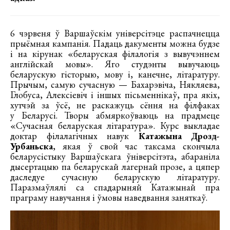
6 чэрвеня ў Варшаўскім універсітэце распачнецца
прыёмная кампанія. Падаць дакументы можна будзе
і на кірунак «беларуская філалогія з вывучэннем
англійскай мовы». Яго студэнты вывучаюць
беларускую гісторыю, мову і, канечне, літаратуру.
Прычым, самую сучасную — Бахарэвіча, Някляева,
Глобуса, Алексіевіч і іншых пісьменнікаў, пра якіх,
хутчэй за ўсё, не раскажуць сёння на філфаках
у Беларусі. Творы абмяркоўваюць на прадмеце
«Сучасная беларуская літаратура». Курс выкладае
доктар філалагічных навук
Катажына Дрозд-
Урбаньска
, якая ў свой час таксама скончыла
беларусістыку Варшаўскага ўніверсітэта, абараніла
дысертацыю па беларускай лагернай прозе, а цяпер
даследуе сучасную беларускую літаратуру.
Паразмаўлялі са спадарыняй Катажынай пра
праграму навучання і ўмовы наведвання заняткаў.