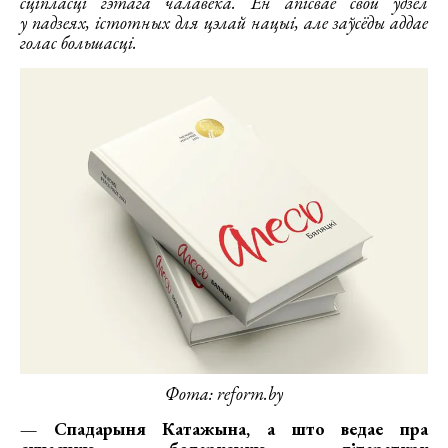
сціпласці гэтага чалавека. Ён апісвае свой удзел
у падзеях, істотных для цэлай нацыі, але заўсёды аддае
голас большасці.
Фота: reform.by
— Спадарыня Катажына, а што ведае пра