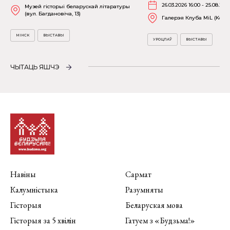
26.03.2026 16:00 - 25.08.202
Музей гісторыі беларускай літаратуры
(вул. Багдановіча, 13)
Галерэя Клуба MiL (Kościu
МІНСК
ВЫСТАВЫ
УРОЦЛАЎ
ВЫСТАВЫ
ЧЫТАЦЬ ЯШЧЭ
Навіны
Сармат
Калумністыка
Разумняты
Гісторыя
Беларуская мова
Гісторыя за 5 хвілін
Гатуем з «Будзьма!»