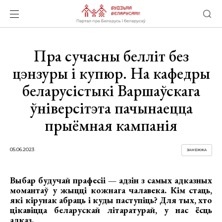
Пра сучасны белліт без
цэнзуры і купюр. На кафедры
беларусістыкі Варшаўскага
ўніверсітэта пачынаецца
прыёмная кампанія
05.06.2023
ЗАМЕЖЖА
Выбар будучай прафесіі — адзін з самых адказных
момантаў у жыцці кожнага чалавека. Кім стаць,
які кірунак абраць і куды паступіць? Для тых, хто
цікавіцца беларускай літаратурай, у нас ёсць
адказ.