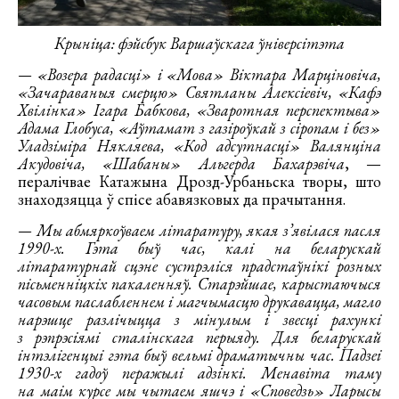
Крыніца: фэйсбук Варшаўскага ўніверсітэта
— «Возера радасці» і «Мова» Віктара Марціновіча,
«Зачараваныя смерцю» Святланы Алексіевіч, «Кафэ
Хвілінка» Ігара Бабкова, «Зваротная перспектыва»
Адама Глобуса, «Аўтамат з газіроўкай з сіропам і без»
Уладзіміра Някляева, «Код адсутнасці» Валянціна
Акудовіча, «Шабаны» Альгерда Бахарэвіча
, —
пералічвае Катажына Дрозд-Урбаньска творы, што
знаходзяцца ў спісе абавязковых да прачытання.
— Мы абмяркоўваем літаратуру, якая з’явілася пасля
1990-х. Гэта быў час, калі на беларускай
літаратурнай сцэне сустрэліся прадстаўнікі розных
пісьменніцкіх пакаленняў. Старэйшае, карыстаючыся
часовым паслабленнем і магчымасцю друкавацца, магло
нарэшце разлічыцца з мінулым і звесці рахункі
з рэпрэсіямі сталінскага перыяду. Для беларускай
інтэлігенцыі гэта быў вельмі драматычны час. Падзеі
1930-х гадоў перажылі адзінкі. Менавіта таму
на маім курсе мы чытаем яшчэ і «Споведзь» Ларысы