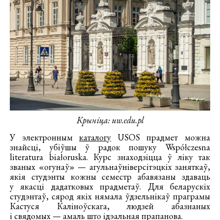
Крыніца: uw.edu.pl
У электронным
каталогу
USOS прадмет можна
знайсці, убіўшы ў радок пошуку Współczesna
literatura białoruska. Курс знаходзіцца ў ліку так
званых «огунаў» — агульнаўніверсітэцкіх заняткаў,
якія студэнты кожны семестр абавязаны здаваць
у якасці дадатковых прадметаў. Для беларускіх
студэнтаў, сярод якіх нямала ўдзельнікаў праграмы
Кастуся Каліноўскага, людзей абазнаных
і свядомых — амаль што ідэальная прапанова.