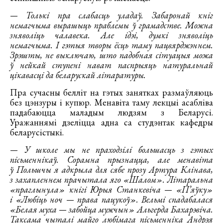
— Толькі пра слабасць уладаў. Забаронай кніг
немагчыма вырашыць праблемы ў грамадстве. Можна
зняволіць чалавека. Але ідэі, думкі зняволіць
немагчыма. І гэтыя творы ёсць таму пацвярджэннем.
Зрэшты, не выключаю, што падобная сітуацыя можа
ў нейкай ступені нават паспрыяць натуральнай
цікавасці да беларускай літаратуры.
Пра сучасны белліт на гэтых занятках размаўляюць
без цэнзуры і купюр. Менавіта таму лекцыі асабліва
падабаюцца маладым людзям з Беларусі.
Уражаннямі дзеліцца адна са студэнтак кафедры
беларусістыкі.
— У школе мы не праходзілі большасць з гэтых
пісьменнікаў. Сорамна прызнацца, але менавіта
ў Польшчы я адкрыла для сябе прозу Артура Клінава,
з захапленнем прачытала яго «Шалом». Літаральна
«праглынула» кнігі Юрыя Станкевіча — «П’яўку»
і «Любіць ноч — права пацукоў». Вельмі спадабалася
«Белая муха — забойца мужчын» Альгерда Бахарэвіча.
Таксама чыталі майго любімага пісьменніка Андрэя