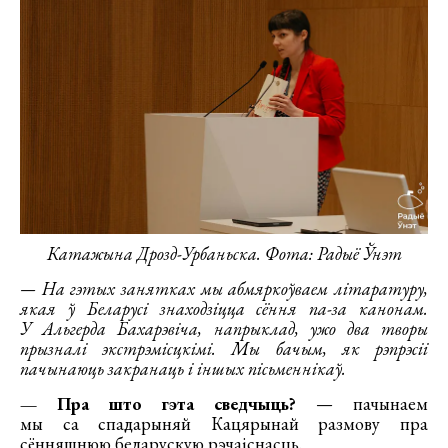
Катажына Дрозд-Урбаньска. Фота: Радыё Ўнэт
— На гэтых занятках мы абмяркоўваем літаратуру,
якая ў Беларусі знаходзіцца сёння па-за канонам.
У Альгерда Бахарэвіча, напрыклад, ужо два творы
прызналі экстрэмісцкімі. Мы бачым, як рэпрэсіі
пачынаюць закранаць і іншых пісьменнікаў.
— Пра што гэта сведчыць?
— пачынаем
мы са спадарыняй Кацярынай размову пра
сённяшнюю беларускую рэчаіснасць.