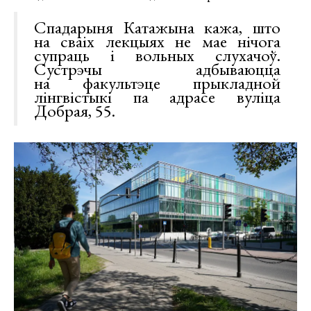
Спадарыня Катажына кажа, што
на сваіх лекцыях не мае нічога
супраць і вольных слухачоў.
Сустрэчы адбываюцца
на факультэце прыкладной
лінгвістыкі па адрасе вуліца
Добрая, 55.