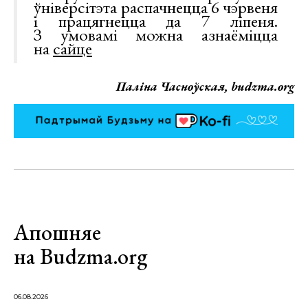
ўніверсітэта распачнецца 6 чэрвеня
і працягнецца да 7 ліпеня.
З умовамі можна азнаёміцца
на
сайце
Паліна Часноўская, budzma.org
Апошняе
на Budzma.org
06.08.2026