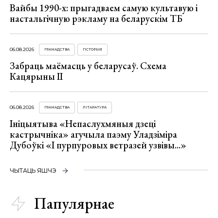
Вайбы 1990-х: прыгадваем самую культавую і
настальгічную рэкламу на беларускім ТБ
06.08.2026
ГРАМАДСТВА
ГІСТОРЫЯ
Забраць маёмасць у беларусаў. Схема
Кацярыны ІІ
06.08.2026
ГРАМАДСТВА
ЛІТАРАТУРА
Ініцыятыва «Непаслухмяныя дзеці
кастрычніка» агучыла паэму Уладзіміра
Дубоўкі «І пурпуровых ветразей узвівы...»
ЧЫТАЦЬ ЯШЧЭ
Папулярнае