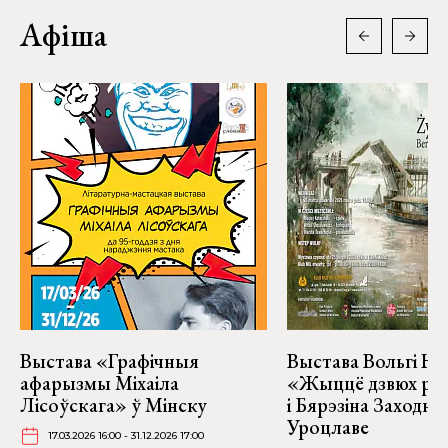
Афіша
Выстава «Графічныя
Выстава Вольгі На
афарызмы Міхаіла
«Жыццё дзвюх рэк
Лісоўскага» ў Мінску
і Бярэзіна Заходня
Уроцлаве
17.03.2026 16:00 - 31.12.2026 17:00