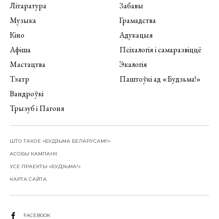
Літаратура
Забавы
Музыка
Грамадства
Кіно
Адукацыя
Афіша
Псіхалогія і самаразвіццё
Мастацтва
Экалогія
Тэатр
Паштоўкі ад «Будзьма!»
Вандроўкі
Трызуб і Пагоня
ШТО ТАКОЕ «БУДЗЬМА БЕЛАРУСАМІ!»
АСОБЫ КАМПАНІІ
УСЕ ПРАЕКТЫ «БУДЗЬМА!»
КАРТА САЙТА
FACEBOOK