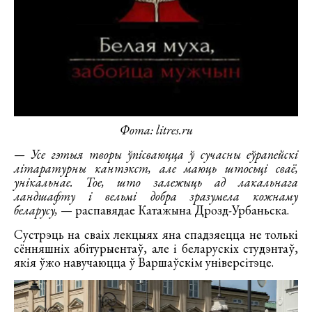
Фота: litres.ru
— Усе гэтыя творы ўпісваюцца ў сучасны еўрапейскі
літаратурны кантэкст, але маюць штосьці сваё,
унікальнае. Тое, што залежыць ад лакальнага
ландшафту і вельмі добра зразумела кожнаму
беларусу,
— распавядае Катажына Дрозд-Урбаньска.
Сустрэць на сваіх лекцыях яна спадзяецца не толькі
сённяшніх абітурыентаў, але і беларускіх студэнтаў,
якія ўжо навучаюцца ў Варшаўскім універсітэце.