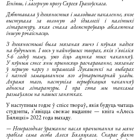
Геніюш, і лагерную прозу Сяргея Грахоўскага.
Дэбютавала ў дзевяностыя і малодшае пакаленне, якое
выступала за вольную ад ідэалогіі і палітыкі
літаратуру, якая стала адлюстроўваць абсалютна
іншую рэчаіснасць.
З дзевяностымі была звязаная яшчэ і пэўная надзея
на будучыню. І вось у найноўшых творах, якія з’явіліся
5-6 гадоў таму, ужо ёсць ацэнка тых чаканняў.
У пэўным сэнсе яны прыносяць расчараванне, звязанае
ў першую чаргу з перамогай Лукашэнкі на выбарах
і пазней замацаваннем яго аўтарытарнай улады.
Акрамя таго, наступіла верыфікацыя чаканняў
адносна літаратуры. І пра гэта мы таксама
размаўляем на нашых занятках.
У наступным годзе ў спісе твораў, якія будуць чытаць
студэнты, з’явіцца свежае выданне — кніга «Алесь
Бяляцкі» 2022 года выхаду.
— Неверагоднае ўражанне пасля прачытання на мяне
зрабіла сама асоба Алеся Бяляцкага. Скарае факт