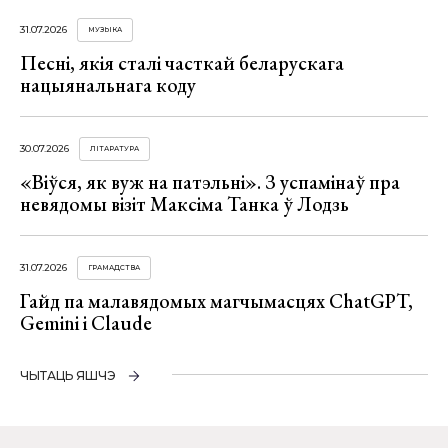
31.07.2026
МУЗЫКА
Песні, якія сталі часткай беларускага
нацыянальнага коду
30.07.2026
ЛІТАРАТУРА
«Віўся, як вуж на патэльні». З успамінаў пра
невядомы візіт Максіма Танка ў Лодзь
31.07.2026
ГРАМАДСТВА
Гайд па малавядомых магчымасцях ChatGPT,
Gemini і Claude
ЧЫТАЦЬ ЯШЧЭ