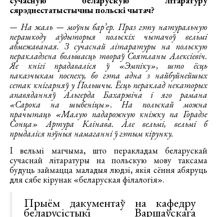
сучасную беларускую літаратуру
сярэднестатыстычны польскі чытач?
— На жаль — моўны бар’ер. Праз гэту натуральную
перашкоду аўдыторыя польскіх чытачоў вельмі
абмежаваная. З сучаснай літаратуры на польскую
перакладзена большасць твораў Святланы Алексіевіч.
Яе кнігі прадаваліся ў «Эмпіку», што ёсць
паказчыкам поспеху, бо гэта адна з найбуйнейшых
сетак кнігарняў у Польшчы. Ёсць пераклад некаторых
апавяданняў Альгерда Бахарэвіча і яго рамана
«Сарока на шыбеніцы». На польскай можна
прачытаць «Малую падарожную кніжку па Горадзе
Сонца» Артура Клінава. Але вельмі, вельмі б
прыдаліся пэўныя намаганні ў гэтым кірунку.
І вельмі магчыма, што перакладам беларускай
сучаснай літаратуры на польскую мову таксама
будуць займацца маладыя людзі, якія сёння абяруць
для сябе кірунак «беларуская філалогія».
Прыём дакументаў на кафедру
беларусістыкі Варшаўскага