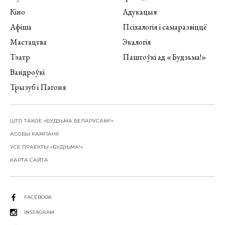
Кіно
Адукацыя
Афіша
Псіхалогія і самаразвіццё
Мастацтва
Экалогія
Тэатр
Паштоўкі ад «Будзьма!»
Вандроўкі
Трызуб і Пагоня
ШТО ТАКОЕ «БУДЗЬМА БЕЛАРУСАМІ!»
АСОБЫ КАМПАНІІ
УСЕ ПРАЕКТЫ «БУДЗЬМА!»
КАРТА САЙТА
FACEBOOK
INSTAGRAM