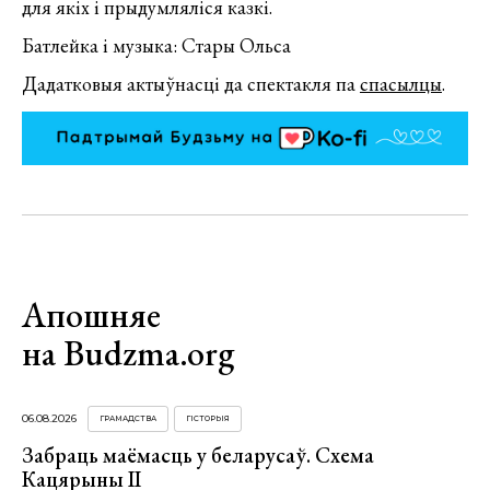
для якіх і прыдумляліся казкі.
Батлейка і музыка: Стары Ольса
Дадатковыя актыўнасці да спектакля па
спасылцы
.
Апошняе
на Budzma.org
06.08.2026
ГРАМАДСТВА
ГІСТОРЫЯ
Забраць маёмасць у беларусаў. Схема
Кацярыны ІІ