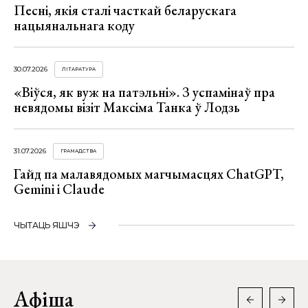
Песні, якія сталі часткай беларускага
нацыянальнага коду
30.07.2026
ЛІТАРАТУРА
«Віўся, як вуж на патэльні». З успамінаў пра
невядомы візіт Максіма Танка ў Лодзь
31.07.2026
ГРАМАДСТВА
Гайд па малавядомых магчымасцях ChatGPT,
Gemini і Claude
ЧЫТАЦЬ ЯШЧЭ
Афіша