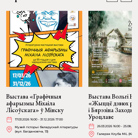
Выстава «Графічныя
Выстава Вольгі На
афарызмы Міхаіла
«Жыццё дзвюх рэк
Лісоўскага» ў Мінску
і Бярэзіна Заходня
Уроцлаве
17.03.2026 16:00 - 31.12.2026 17:00
26.03.2026 16:00 - 25.08.202
Музей гісторыі беларускай літаратуры
(вул. Багдановіча, 13)
Галерэя Клуба MiL (Kościu