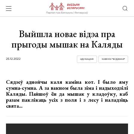
Выйшла новае відэа пра
прыгоды мышак на Каляды
25.12.2022
АДУКАЦЫЯ
НАВІНЫ "БУДЗЬМА!"
Сядзеў аднойчы каля каміна кот. І было яму
сумна-сумна. А за вакном была зіма і надыходзілі
Каляды. Пайшоў ён да мышак у кладоўку, каб
разам паклікаць усіх з поля і з лесу і наладзіць
свята...