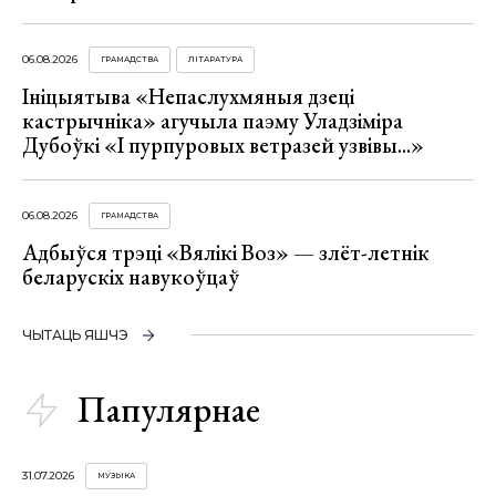
06.08.2026
ГРАМАДСТВА
ЛІТАРАТУРА
Ініцыятыва «Непаслухмяныя дзеці
кастрычніка» агучыла паэму Уладзіміра
Дубоўкі «І пурпуровых ветразей узвівы...»
06.08.2026
ГРАМАДСТВА
Адбыўся трэці «Вялікі Воз» — злёт-летнік
беларускіх навукоўцаў
ЧЫТАЦЬ ЯШЧЭ
Папулярнае
31.07.2026
МУЗЫКА