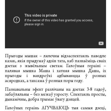
Прыгоды мышак – лялечны відэаспектакль паводле
казак, якія прыдумаў адзін тата, каб пазнаёміць сваіх
дзетак з жывёльным светам. Галоўныя гераіні –
палявая мышка Маша і хатняя мышка Даша, іх
прыгоды і вандроўкі адбываюцца ў розных
асяродках, а таксама ў розныя поры году.
Пазнавальны эфект разлічаны на дзетак 3-8 гадоў,
забаўляльны – без межаў узросту. Спектакль просты,
дынамічны, добра трымае ўвагу дзяцей.
Галоўных гераінь АГУЧВАЮЦЬ тыя самыя дзеці,