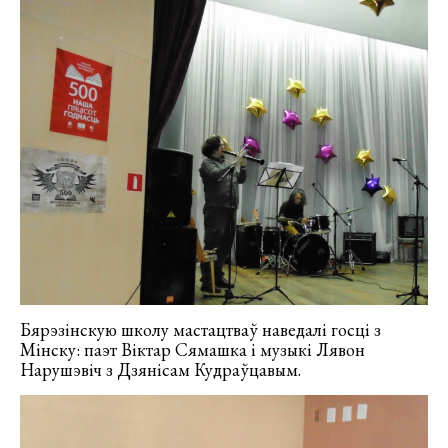
Бярэзінскую школу мастацтваў наведалі госці з
Мінску: паэт Віктар Сямашка і музыкі Лявон
Нарушэвіч з Дзянісам Кудраўцавым.