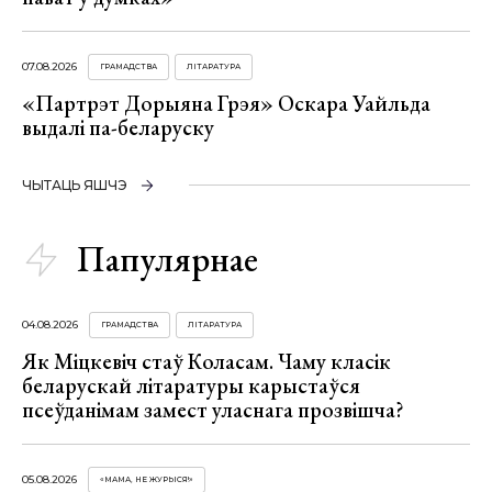
07.08.2026
ГРАМАДСТВА
ЛІТАРАТУРА
«Партрэт Дорыяна Грэя» Оскара Уайльда
выдалі па-беларуску
ЧЫТАЦЬ ЯШЧЭ
Папулярнае
04.08.2026
ГРАМАДСТВА
ЛІТАРАТУРА
Як Міцкевіч стаў Коласам. Чаму класік
беларускай літаратуры карыстаўся
псеўданімам замест уласнага прозвішча?
05.08.2026
«МАМА, НЕ ЖУРЫСЯ!»