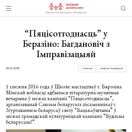
“Пяцісотгоднасць” у
Беразіно: Багдановіч з
Імправізацыяй
05.12.2016
У КРАІНЕ
НАВІНЫ "БУДЗЬМА!"
1 снежня 2016 года ў Школе мастацтваў г. Бярэзіна
Мінскай вобласці адбылася літаратурна-музычная
вечарына ў межах кампаніі “Пяцісотгоднасць”,
арганізаванай Саюзам беларускіх пісьменнікаў і
Згуртаваннем беларусаў свету “Бацькаўшчына” ў
межах грамадскай культурніцкай кампаніі “Будзьма
беларусамі!”.