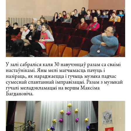
У залі сабраліся каля 30 навучэнцаў разам са сваімі
настаўнікамі. Яны мелі магчымасць пачуць і
назіраць, як нараджаецца і гучыць музыка падчас
сумеснай спантаннай імправізацыі. Разам з музыкай
гучалі меладэкламацыі на вершы Максіма
Багдановіча.