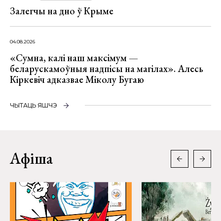
Залегчы на дно ў Крыме
04.08.2026
«Сумна, калі наш максімум —
беларускамоўныя надпісы на магілах». Алесь
Кіркевіч адказвае Міколу Бугаю
ЧЫТАЦЬ ЯШЧЭ
Афіша