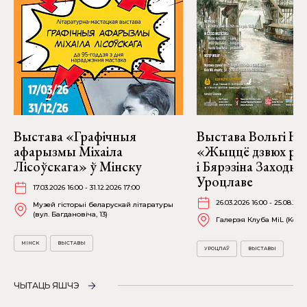
Выстава «Графічныя
Выстава Вольгі На
афарызмы Міхаіла
«Жыццё дзвюх рэк
Лісоўскага» ў Мінску
і Бярэзіна Заходня
Уроцлаве
17.03.2026 16:00 - 31.12.2026 17:00
26.03.2026 16:00 - 25.08.202
Музей гісторыі беларускай літаратуры
(вул. Багдановіча, 13)
Галерэя Клуба MiL (Kościu
МІНСК
ВЫСТАВЫ
УРОЦЛАЎ
ВЫСТАВЫ
ЧЫТАЦЬ ЯШЧЭ