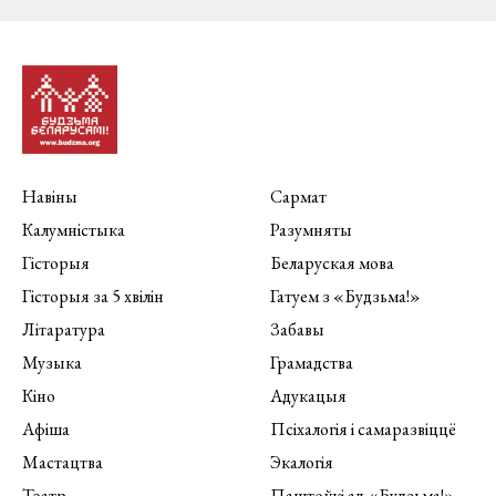
Навіны
Сармат
Калумністыка
Разумняты
Гісторыя
Беларуская мова
Гісторыя за 5 хвілін
Гатуем з «Будзьма!»
Літаратура
Забавы
Музыка
Грамадства
Кіно
Адукацыя
Афіша
Псіхалогія і самаразвіццё
Мастацтва
Экалогія
Тэатр
Паштоўкі ад «Будзьма!»