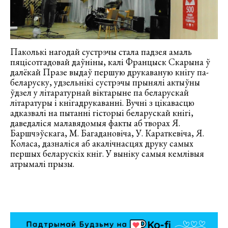
Паколькі нагодай сустрэчы стала падзея амаль
пяцісотгадовай даўніны, калі Францыск Скарына ў
далёкай Празе выдаў першую друкаваную кнігу па-
беларуску, удзельнікі сустрэчы прынялі актыўны
ўдзел у літаратурнай віктарыне па беларускай
літаратуры і кнігадрукаванні. Вучні з цікавасцю
адказвалі на пытанні гісторыі беларускай кнігі,
даведаліся малавядомыя факты аб творах Я.
Баршчэўскага, М. Багадановіча, У. Караткевіча, Я.
Коласа, дазналіся аб акалічнасцях друку самых
першых беларускіх кніг. У выніку самыя кемлівыя
атрымалі прызы.