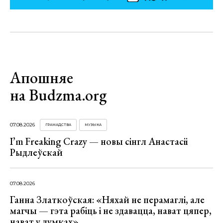
Апошняе
на Budzma.org
07.08.2026
ГРАМАДСТВА
МУЗЫКА
I’m Freaking Crazy — новы сінгл Анастасіі
Рыдлеўскай
07.08.2026
Ганна Златкоўская: «Няхай не перамаглі, але
магчы — гэта рабіць і не здавацца, нават цяпер,
нават у думках»