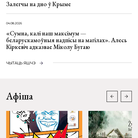
Залегчы на дно ў Крыме
04.08.2026
«Сумна, калі наш максімум —
беларускамоўныя надпісы на магілах». Алесь
Кіркевіч адказвае Міколу Бугаю
ЧЫТАЦЬ ЯШЧЭ
Афіша