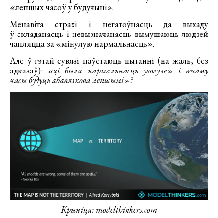
«лепшых часоў у будучыні».
Менавіта страхі і негатоўнасць да выхаду
ў складанасць і невызначанасць вымушаюць людзей
чапляцца за «мінулую нармальнасць».
Але ў гэтай сувязі паўстаюць пытанні (на жаль, без
адказаў):
«ці была нармальнасць увогуле» і «чаму
часы будуць абавязкова лепшымі»?
Крыніца: modelthinkers.com