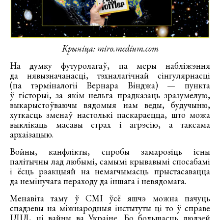
Крыніца: miro.medium.com
На думку футуролагаў, па меры набліжэння
да нявызначанасці, тэхналагічнай сінгулярнасці
(па тэрміналогіі Вернара Вінджа) — пункта
ў гісторыі, за якім нельга прадказаць зразумелую,
выкарыстоўваючы вядомыя нам веды, будучыню,
хуткасць зменаў настолькі паскараецца, што можа
выклікаць масавы страх і агрэсію, а таксама
архаізацыю.
Войны, канфлікты, спробы замарозіць існы
палітычны лад любымі, самымі крывавымі спосабамі
і ёсць рэакцыяй на немагчымасць прыстасавацца
да немінучага пераходу да іншага і невядомага.
Менавіта таму ў СМІ ўсё яшчэ можна пачуць
спадзевы на міжнародныя інстытуты ці то ў справе
ІДІЛ, ці вайны ва Украіне. Бо большасць людзей