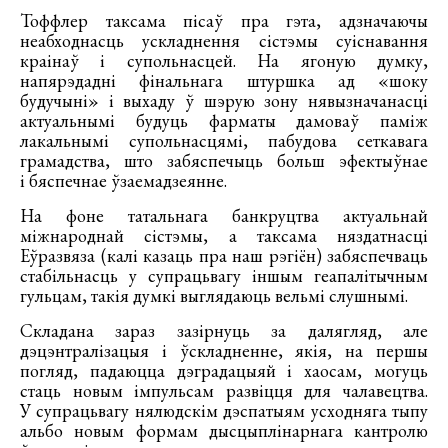
Тоффлер таксама пісаў пра гэта, адзначаючы
неабходнасць ускладнення сістэмы суіснавання
краінаў і супольнасцей. На ягоную думку,
напярэдадні фінальнага штуршка ад «шоку
будучыні» і выхаду ў шэрую зону нявызначанасці
актуальнымі будуць фарматы дамоваў паміж
лакальнымі супольнасцямі, пабудова сеткавага
грамадства, што забяспечыць больш эфектыўнае
і бяспечнае ўзаемадзеянне.
На фоне татальнага банкруцтва актуальнай
міжнароднай сістэмы, а таксама няздатнасці
Еўразвяза (калі казаць пра наш рэгіён) забяспечваць
стабільнасць у супрацьвагу іншым геапалітычным
гульцам, такія думкі выглядаюць вельмі слушнымі.
Складана зараз зазірнуць за далягляд, але
дэцэнтралізацыя і ўскладненне, якія, на першы
погляд, падаюцца дэградацыяй і хаосам, могуць
стаць новым імпульсам развіцця для чалавецтва.
У супрацьвагу нялюдскім дэспатыям усходняга тыпу
альбо новым формам дысцыплінарнага кантролю