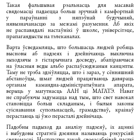
Такая фальшывая рэальнасць для масавай
свядомасці падаецца больш зручнай і камфортнай
у параўнанні з няпэўнай будучыняй,
нявызначанасцю за межамі разумення. Аб якіх
не распавядалі настаўнікі ў школе, універсітэце,
прапагандысты на тэлеканалах.
Варта ўсведамляць, што большасць людзей робяць
высновы аб падзеях і дзейнічаюць выключна
зыходзячы з гістарычнага досведу, абапіраючыся
на ўласныя веды альбо распаўсюджаныя канцэпты.
Таму не трэба здзіўляцца, што і зараз, у сённяшняй
абстаноўцы, шмат людзей працягваюць давяраць
органам камандна-адміністратыўнага апарата,
верыць у магутнасць ААН ці МАГАТЭ. Нават
не спрабуючы задумацца над тым, што свет навокал
становіцца больш складаным, і былыя законы
суіснавання супольнасцей, грамадстваў, краінаў
перастаюць ці ўжо перасталі дзейнічаць.
Падобны падыход да аналізу падзеяў, іх ацэнкі
і выбудовы стратэгіі дзеяння называюць рэкурсіяй
свядомасці. Наступствы такой своеасаблівай пасткі