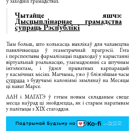
ў заходніх грамадствах.
Чытайце яшчэ:
Дысцыплінарнае грамадства
супраць Рэспублікі
Тым больш, што колькасць выклікаў для чалавецтва
павялічваецца ў геаметрычнай прагрэсіі. Гэта
і перспектывы фармалізацыі падыходаў у карыстанні
віртуальнай рэальнасцю, узаемадзеянні са штучным
інтэлектам, і ўдзел прыватных карпарацый
у касмічных місіях. Магчыма, ужо ў бліжэйшыя часы
супраца
з будучымі калоніямі зямлянаў на Месяцы
ці нават Марсе.
ААН і МАГАТЭ ў гэтым новым складаным свеце
месца наўрад ці знойдзецца, як і старым наратывам
у палітыцы з XIX стагоддзя.