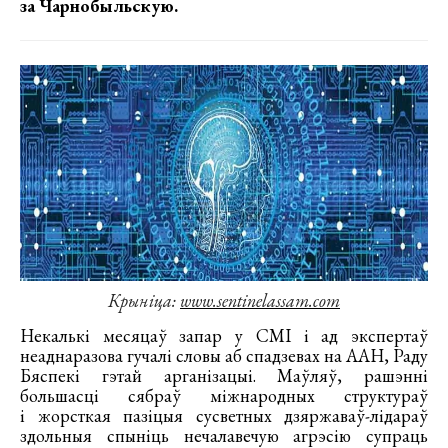
за Чарнобыльскую.
Крыніца:
www.sentinelassam.com
Некалькі месяцаў запар у СМІ і ад экспертаў
неаднаразова гучалі словы аб спадзевах на ААН, Раду
Бяспекі гэтай арганізацыі. Маўляў, рашэнні
большасці сябраў міжнародных структураў
і жорсткая пазіцыя сусветных дзяржаваў-лідараў
здольныя спыніць нечалавечую агрэсію супраць