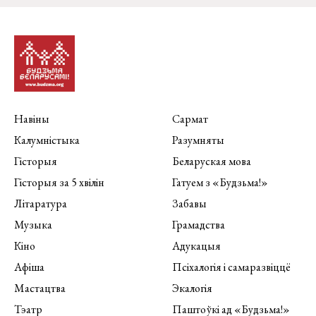
Навіны
Сармат
Калумністыка
Разумняты
Гісторыя
Беларуская мова
Гісторыя за 5 хвілін
Гатуем з «Будзьма!»
Літаратура
Забавы
Музыка
Грамадства
Кіно
Адукацыя
Афіша
Псіхалогія і самаразвіццё
Мастацтва
Экалогія
Тэатр
Паштоўкі ад «Будзьма!»