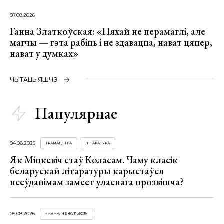
07.08.2026
Ганна Златкоўская: «Няхай не перамаглі, але
магчы — гэта рабіць і не здавацца, нават цяпер,
нават у думках»
ЧЫТАЦЬ ЯШЧЭ
Папулярнае
04.08.2026
ГРАМАДСТВА
ЛІТАРАТУРА
Як Міцкевіч стаў Коласам. Чаму класік
беларускай літаратуры карыстаўся
псеўданімам замест уласнага прозвішча?
05.08.2026
«МАМА, НЕ ЖУРЫСЯ!»