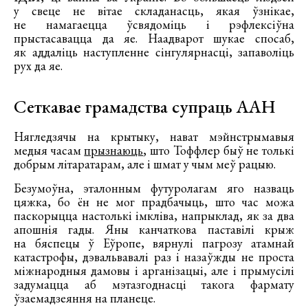
у свеце не вітае складанасць, якая ўзнікае,
не намагаецца ўсвядоміць і рэфлексіўна
прыстасавацца да яе. Наадварот шукае спосаб,
як аддаліць наступленне сінгулярнасці, запаволіць
рух да яе.
Сеткавае грамадства супраць ААН
Нягледзячы на крытыку, нават мэйнстрымавыя
медыя часам
прызнаюць
, што Тоффлер быў не толькі
добрым літаратарам, але і шмат у чым меў рацыю.
Безумоўна, эталонным футуролагам яго назваць
цяжка, бо ён не мог прадбачыць, што час можа
паскорыцца настолькі імкліва, напрыклад, як за два
апошнія гады. Яны канчаткова паставілі крыж
на бяспецы ў Еўропе, вярнулі пагрозу атамнай
катастрофы, дэвальвавалі раз і назаўжды не проста
міжнародныя дамовы і арганізацыі, але і прымусілі
задумацца аб мэтазгоднасці такога фармату
ўзаемадзеяння на планеце.