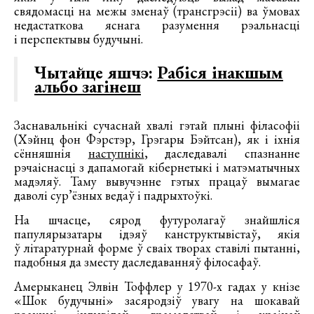
свядомасці на межы зменаў (трансгрэсіі) ва ўмовах
недастаткова яснага разумення рэальнасці
і перспектывы будучыні.
Чытайце яшчэ:
Рабіся інакшым
альбо загінеш
Заснавальнікі сучаснай хвалі гэтай плыні філасофіі
(Хэйнц фон Фэрстэр, Грэгары Бэйтсан), як і іхнія
сённяшнія
наступнікі
, даследавалі спазнанне
рэчаіснасці з дапамогай кібернетыкі і матэматычных
мадэляў. Таму вывучэнне гэтых працаў вымагае
даволі сур’ёзных ведаў і падрыхтоўкі.
На шчасце, сярод футуролагаў знайшліся
папулярызатары ідэяў канструктывістаў, якія
ў літаратурнай форме ў сваіх творах ставілі пытанні,
падобныя да зместу даследаванняў філосафаў.
Амерыканец Элвін Тоффлер у 1970-х гадах у кнізе
«Шок будучыні» засяродзіў увагу на шокавай