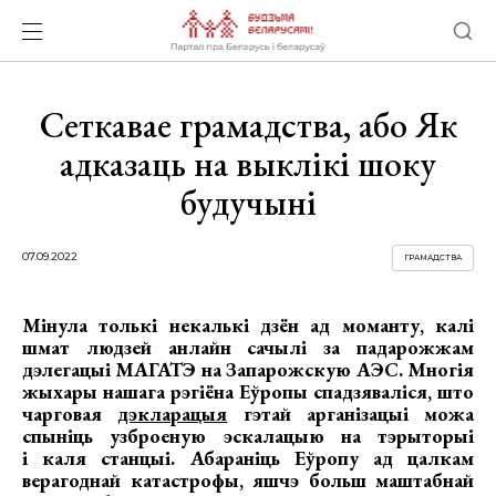
Сеткавае грамадства, або Як
адказаць на выклікі шоку
будучыні
07.09.2022
ГРАМАДСТВА
Мінула толькі некалькі дзён ад моманту, калі
шмат людзей анлайн сачылі за падарожжам
дэлегацыі МАГАТЭ на Запарожскую АЭС. Многія
жыхары нашага рэгіёна Еўропы спадзяваліся, што
чарговая
дэкларацыя
гэтай арганізацыі можа
спыніць узброеную эскалацыю на тэрыторыі
і каля станцыі. Абараніць Еўропу ад цалкам
верагоднай катастрофы, яшчэ больш маштабнай