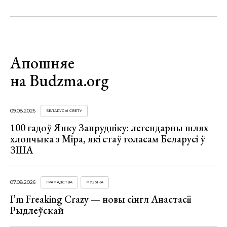
Апошняе
на Budzma.org
09.08.2026
БЕЛАРУСЫ СВЕТУ
100 гадоў Янку Запрудніку: легендарны шлях
хлопчыка з Міра, які стаў голасам Беларусі ў
ЗША
07.08.2026
ГРАМАДСТВА
МУЗЫКА
I’m Freaking Crazy — новы сінгл Анастасіі
Рыдлеўскай