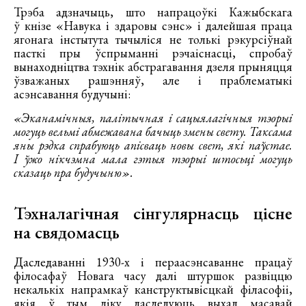
Трэба адзначыць, што напрацоўкі Кажыбскага
ў кнізе «Навука і здаровы сэнс» і далейшая праца
ягонага інстытута тычыліся не толькі рэкурсіўнай
пасткі пры ўспрыманні рэчаіснасці, спробаў
вынаходніцтва тэхнік абстрагавання дзеля прыняцця
ўзважаных рашэнняў, але і праблематыкі
асэнсавання будучыні:
«Эканамічныя, палітычная і сацыялагічныя тэорыі
могуць вельмі абмежавана бачыць змены свету. Таксама
яны рэдка спрабуюць апісваць новы свет, які паўстае.
І ўжо нікчэмна мала гэтыя тэорыі штосьці могуць
сказаць пра будучыню».
Тэхналагічная сінгулярнасць цісне
на свядомасць
Даследаванні 1930-х і пераасэнсаванне працаў
філосафаў Новага часу далі штуршок развіццю
некалькіх напрамкаў канструктывісцкай філасофіі,
якія ў тым ліку даследуюць выхад масавай