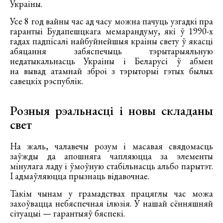
Украіны.
Усе 8 год вайны час ад часу можна пачуць узгадкі пра
гарантыі Будапешцкага мемарандуму, які ў 1990-х
гадах падпісалі найбуйнейшыя краіны свету ў якасці
абяцання забяспечыць тэрытарыяльную
недатыкальнасць Украіны і Беларусі ў абмен
на вывад атамнай зброі з тэрыторыі гэтых былых
савецкіх рэспублік.
Розныя рэальнасці і новы складаны
свет
На жаль, чалавечы розум і масавая свядомасць
заўжды да апошняга чапляюцца за элементы
мінулага ладу і ўмоўную стабільнасць альбо парытэт.
І адмаўляюцца прызнаць відавочнае.
Такім чынам у грамадствах працяглы час можа
захоўвацца небяспечная ілюзія. У нашай сённяшняй
сітуацыі — гарантыяў бяспекі.