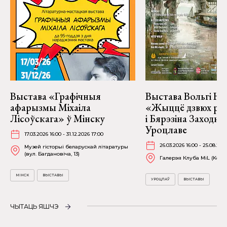
Выстава «Графічныя
Выстава Вольгі На
афарызмы Міхаіла
«Жыццё дзвюх рэк
Лісоўскага» ў Мінску
і Бярэзіна Заходня
Уроцлаве
17.03.2026 16:00 - 31.12.2026 17:00
26.03.2026 16:00 - 25.08.202
Музей гісторыі беларускай літаратуры
(вул. Багдановіча, 13)
Галерэя Клуба MiL (Kościu
МІНСК
ВЫСТАВЫ
УРОЦЛАЎ
ВЫСТАВЫ
ЧЫТАЦЬ ЯШЧЭ