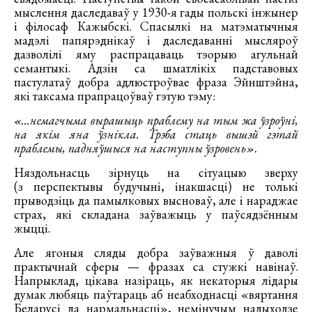
мыслення даследаваў у 1930-я гады польскі інжынер
і філосаф Кажыбскі. Спасылкі на матэматычныя
мадэлі папярэднікаў і даследаванні мысляроў
дазволілі яму распрацаваць тэорыю агульнай
семантыкі. Адзін са шматлікіх падставовых
пастулатаў добра адлюстроўвае фраза Эйнштэйна,
які таксама прапрацоўваў гэтую тэму:
«...немагчыма вырашыць праблему на тым жа ўзроўні,
на якім яна ўзнікла. Трэба стаць вышэй гэтай
праблемы, падняўшыся на наступны ўзровень».
Няздольнасць зірнуць на сітуацыю зверху
(з перспектывы будучыні, інакшасці) не толькі
прыводзіць да памылковых высноваў, але і нараджае
страх, які складана заўважыць у паўсядзённым
жыцці.
Але ягоныя сляды добра заўважныя ў даволі
практычнай сферы — фразах са стужкі навінаў.
Напрыклад, цікава назіраць, як некаторыя лідары
думак любяць паўтараць аб неабходнасці «вяртання
Беларусі да нармальнасці», немінучым надыходзе