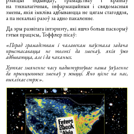
рэакцыі індывідаў, грамадстваў і краінаў
на тэхналагічныя, інфармацыйныя і свядомасныя
змены, якія імкліва адбываюцца не цягам стагоддзя,
а па некалькі разоў за адно пакаленне.
Да эры развітага інтэрнэту, які яшчэ больш паскорыў
гэтыя працэсы, Тоффлер пісаў:
«Перад грамадствам і чалавекам паўстала задача
прыстасавацца не толькі да зменаў, якія ўжо
адбываюцца, але і да чаканых.
Хуткае змяненне часу падштурхоўвае наша ўяўленне
да прынцыповых зменаў у жыцці. Яно цісне на нас,
выклікае стрэс».