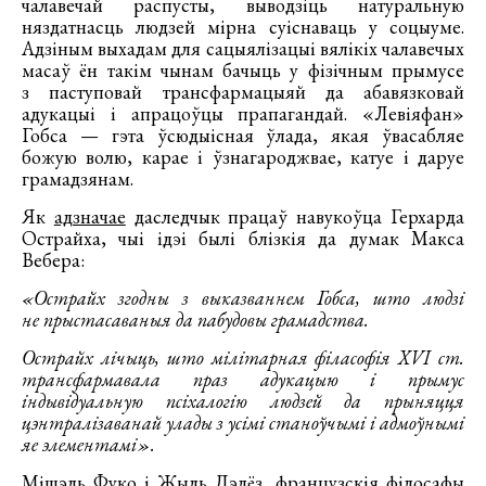
чалавечай распусты, выводзіць натуральную
няздатнасць людзей мірна суіснаваць у соцыуме.
Адзіным выхадам для сацыялізацыі вялікіх чалавечых
масаў ён такім чынам бачыць у фізічным прымусе
з паступовай трансфармацыяй да абавязковай
адукацыі і апрацоўцы прапагандай. «Левіяфан»
Гобса — гэта ўсюдыісная ўлада, якая ўвасабляе
божую волю, карае і ўзнагароджвае, катуе і даруе
грамадзянам.
Як
адзначае
даследчык працаў навукоўца Герхарда
Острайха, чыі ідэі былі блізкія да думак Макса
Вебера:
«Острайх згодны з выказваннем Гобса, што людзі
не прыстасаваныя да пабудовы грамадства.
Острайх лічыць, што мілітарная філасофія XVI ст.
трансфармавала праз адукацыю і прымус
індывідуальную псіхалогію людзей да прыняцця
цэнтралізаванай улады з усімі станоўчымі і адмоўнымі
яе элементамі».
Мішэль Фуко і Жыль Дэлёз, французскія філосафы