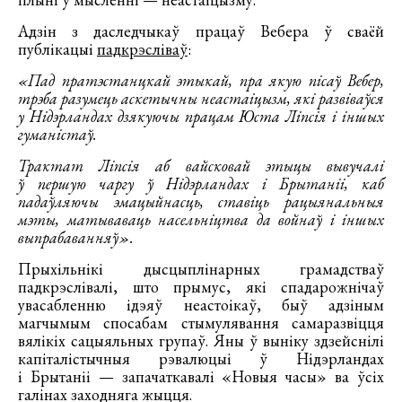
Адзін з даследчыкаў працаў Вебера ў сваёй
публікацыі
падкрэсліваў
:
«Пад пратэстанцкай этыкай, пра якую пісаў Вебер,
трэба разумець аскетычны неастаіцызм, які развіваўся
у Нідэрландах дзякуючы працам Юста Ліпсія і іншых
гуманістаў.
Трактат Ліпсія аб вайсковай этыцы вывучалі
ў першую чаргу ў Нідэрландах і Брытаніі, каб
падаўляючы эмацыйнасць, ставіць рацыянальныя
мэты, матываваць насельніцтва да войнаў і іншых
выпрабаванняў».
Прыхільнікі дысцыплінарных грамадстваў
падкрэслівалі, што прымус, які спадарожнічаў
увасабленню ідэяў неастоікаў, быў адзіным
магчымым спосабам стымулявання самаразвіцця
вялікіх сацыяльных групаў. Яны ў выніку здзейснілі
капіталістычныя рэвалюцыі ў Нідэрландах
і Брытаніі — запачаткавалі «Новыя часы» ва ўсіх
галінах заходняга жыцця.