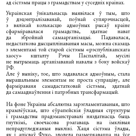
ад сістэмы працы з грамадствам у суседніх краінах.
Украінская ўнікальнасць выявілася ў тым, што
ў дэцэнтралізаванай, поўнай супярэчнасцей,
з вялікай колькасцю адмоўных рысаў краіне
сфарміравалася грамадства, здатнае нават
да збройнай самаарганізацыі. Падавалася,
недастаткова дысцыплінаваныя масы, можна сказаць
з элементамі той старой сістэмы «рэспубліканскага
хаосу» кшталту Рэчы Паспалітай, мусілі
не вытрымаць арганізаванай навалы з боку войскаў
РФ.
Але ў выніку, тое, што задавалася адмоўным, стала
вырашальным элементам не проста супраціву, але
фарміраваня самадастатковай сістэмы, здатнай
да самааднаўлення і патрэбных трансфармацый.
На фоне Украіны абсалютна зарэгламентаваныя, што
крамлёўская, што еўрапейскія ўладныя структуры
і грамадствы прадэманстравалі няздатнасць быць
гнуткімі, своечасова рэагаваць на імклівыя
непрадугледжаныя выклікі. Хаця сістэма ўлады,
як і апісваў Фуко, здолела размеркавацца на ўсе