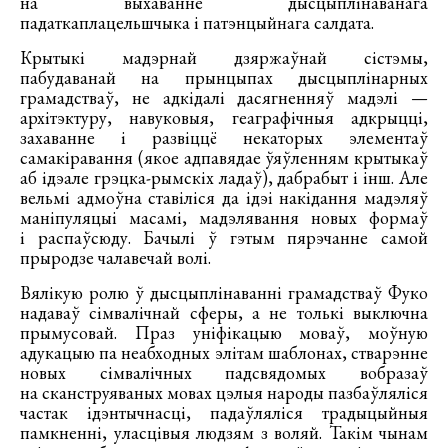
на выхаванне дысцыплінаванага
падаткаплацельшчыка і патэнцыйнага салдата.
Крытыкі мадэрнай дзяржаўнай сістэмы,
пабудаванай на прынцыпах дысцыплінарных
грамадстваў, не адкідалі дасягненняў мадэлі —
архітэктуру, навуковыя, геаграфічныя адкрыцці,
захаванне і развіццё некаторых элементаў
самакіравання (якое адпавядае ўяўленням крытыкаў
аб ідэале грэцка-рымскіх ладаў), дабрабыт і інш. Але
вельмі адмоўна ставіліся да ідэі накідання мадэляў
маніпуляцыі масамі, мадэлявання новых формаў
і распаўсюду. Бачылі ў гэтым пярэчанне самой
прыродзе чалавечай волі.
Вялікую ролю ў дысцыплінаванні грамадстваў Фуко
надаваў сімвалічнай сферы, а не толькі выключна
прымусовай. Праз уніфікацыю моваў, моўную
адукацыю па неабходных элітам шаблонах, стварэнне
новых сімвалічных падсвядомых вобразаў
на сканструяваных мовах цэлыя народы пазбаўляліся
частак ідэнтычнасці, падаўляліся традыцыйныя
памкненні, уласцівыя людзям з воляй. Такім чынам