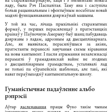
на старажытнагрэцкую, хаця і з элементамі новага
ладу, была Рэч Паспалітая. Таму яна і саступіла
больш рацыянальным і эфектыўным носьбітам новай
мадэлі функцыянавання дзяржаўнай машыны.
У той жа час, лічаць прыхільнікі старажытных
формаў, у першых перасяленцаў з пратэстанцкіх
краінаў у Паўночную Амерыку быў шанц пабудаваць
дзяржавы з ладам, адрозным ад дысцыплінарнага.
Але, як выявілася, перасяліўшыся за акіян,
пратэстанты перанеслі завучаныя схемы кіравання
на новы кантынент. І пасля атрымання незалежнасці
перамаглі ў грамадзянскай вайне не згодных
з дысцыплінарным грамадствам, усталявалі лад
не толькі па еўрапейскіх шаблонах, але такі, які
нават пераўзыходзіў кантынентальную школу.
Гуманістычнае падаўленне альбо
рэпрэсіі
Аўтар
даследавання
працы Фуко такім чынам
інтэрпрэтуе ягоны погляд на дысцыплінаванне