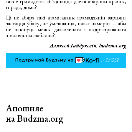
такое грамадства аб’яднацца дзеля абароны краіны,
горада, дома?
Ці не абярэ такі атамізаваны грамадзянін варыянт
застацца ўбаку, не ўмешвацца, нават памерці — абы
не пакінуць межы дазволенага і выдрэсіраванага
з маленства шаблона?..
Аляксей Гайдукевіч, budzma.org
Апошняе
на Budzma.org