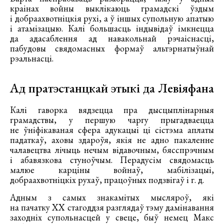
краінах войны выклікаюць грамадскі ўздым
і добраахвотніцкія рухі, а ў іншых супольную апатыю
і атамізацыю. Калі большасць індывідаў імкнецца
да адасаблення ад навакольнай рэчаіснасці,
пабудовы свядомасных формаў альтэрнатыўнай
рэальнасці.
Ад пратэстанцкай этыкі да Левіяфана
Калі гаворка вядзецца пра дысцыплінарныя
грамадствы, у першую чаргу прыгадваецца
не ўніфікаваная сфера адукацыі ці сістэма аплаты
падаткаў, аховы здароўя, якія не адно пакаленне
чалавецтва лічыць нечым відавочным, бясспрэчным
і абавязкова стуноўчым. Перадусім свядомасць
малюе карціны войнаў, мабілізацыі,
добраахвотніцкіх рухаў, працоўных подзвігаў і г. д.
Адным з самых знакамітых мысляроў, які
на пачатку XX стагоддзя разглядаў тэму дамінавання
заходніх супольнасцей у свеце, быў немец Макс