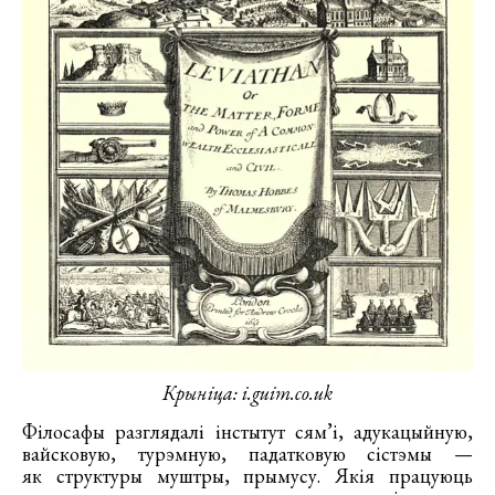
Крыніца: i.guim.co.uk
Філосафы разглядалі інстытут сям’і, адукацыйную,
вайсковую, турэмную, падатковую сістэмы —
як структуры муштры, прымусу. Якія працуюць