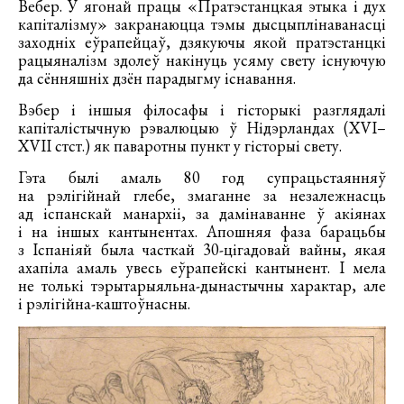
Вебер. У ягонай працы «Пратэстанцкая этыка і дух
капіталізму» закранаюцца тэмы дысцыплінаванасці
заходніх еўрапейцаў, дзякуючы якой пратэстанцкі
рацыяналізм здолеў накінуць усяму свету існуючую
да сённяшніх дзён парадыгму існавання.
Вэбер і іншыя філосафы і гісторыкі разглядалі
капіталістычную рэвалюцыю ў Нідэрландах (XVI–
XVII стст.) як паваротны пункт у гісторыі свету.
Гэта былі амаль 80 год супрацьстаянняў
на рэлігійнай глебе, змаганне за незалежнасць
ад іспанскай манархіі, за дамінаванне ў акіянах
і на іншых кантынентах. Апошняя фаза барацьбы
з Іспаніяй была часткай 30-цігадовай вайны, якая
ахапіла амаль увесь еўрапейскі кантынент. І мела
не толькі тэрытарыяльна-дынастычны характар, але
і рэлігійна-каштоўнасны.