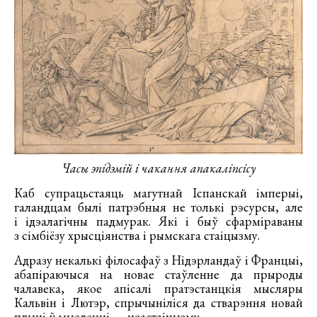
Часы эпідэмій і чакання апакаліпсісу
Каб супрацьстаяць магутнай Іспанскай імперыі,
галандцам былі патрэбныя не толькі рэсурсы, але
і ідэалагічны падмурак. Які і быў сфарміраваны
з сімбіёзу хрысціянства і рымскага стаіцызму.
Адразу некалькі філосафаў з Нідэрландаў і Францыі,
абапіраючыся на новае стаўленне да прыроды
чалавека, якое апісалі пратэстанцкія мысляры
Кальвін і Лютэр, спрычыніліся да стварэння новай
плыні ў мысленні — неастаіцызму.