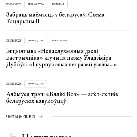
06.08.2026
ГРАМАДСТВА
ГІСТОРЫЯ
Забраць маёмасць у беларусаў. Схема
Кацярыны ІІ
06.08.2026
ГРАМАДСТВА
ЛІТАРАТУРА
Ініцыятыва «Непаслухмяныя дзеці
кастрычніка» агучыла паэму Уладзіміра
Дубоўкі «І пурпуровых ветразей узвівы...»
06.08.2026
ГРАМАДСТВА
Адбыўся трэці «Вялікі Воз» — злёт-летнік
беларускіх навукоўцаў
ЧЫТАЦЬ ЯШЧЭ