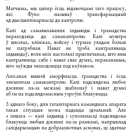
Магчыма, мы цяпер ёсць відавочцамі таго працэсу,
які Фуко называў трансфармацыяй
ад дысцыплінарнасці да кантролю.
Калі ад самавыхавання індывіды і грамадства
пераходзяць да самакантролю. Калі муштра
ў школах, клініках, войску і турмах уладам больш
не патрэбная. Нават не трэба кантраляваць
індывідаў, воля якіх настолькі прыгнечаная, што яны
кантралююць сябе і нават свае думкі, перакананыя,
што заўжды знаходзяцца пад каўпаком.
Апісаная вышэй аморфнасць грамадства і ёсць
элементам самакантролю. Калі падсвядома любое
дзеянне па-за межамі шаблонаў і нават думкі
аб ім на падсвядомасным узроўні блакуюцца.
З аднаго боку, для таталітарнага каманднага апарата
такая сітуацыя можа падацца ідэальнай. Але
з іншага — калі індывід і супольнасці падсвядома
блакуюць любыя дзеянні па-за рамкамі, напрыклад
салідарызацыю на добраахвотных асновах, ці здатнае