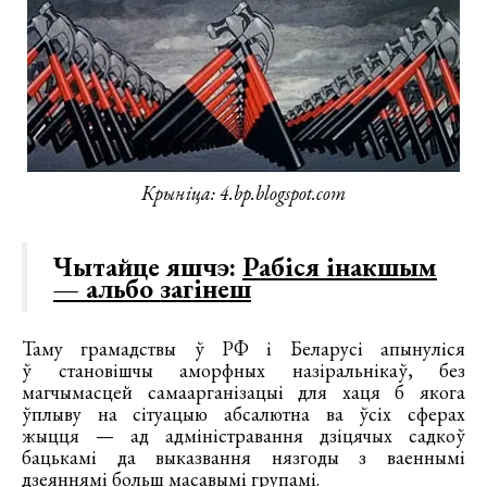
Крыніца: 4.bp.blogspot.com
Чытайце яшчэ:
Рабіся інакшым
— альбо загінеш
Таму грамадствы ў РФ і Беларусі апынуліся
ў становішчы аморфных назіральнікаў, без
магчымасцей самаарганізацыі для хаця б якога
ўплыву на сітуацыю абсалютна ва ўсіх сферах
жыцця — ад адміністравання дзіцячых садкоў
бацькамі да выказвання нязгоды з ваеннымі
дзеяннямі больш масавымі групамі.