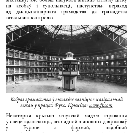
на асобаў і супольнасці, наступствы, пераход
ад дысцыплінарнага грамадства да грамадства
татальнага кантролю.
Вобраз грамадства ў выглядзе вязніцы з назіральнай
вежай у працах Фуко. Крыніца:
www.ft.com
Некаторыя крытыкі існуючай мадэлі кіравання
ў свеце адзначаюць, што адной з апошніх дзяржаваў
у Еўропе з формай, падобнай