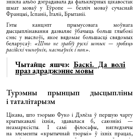
знікла альбо дэградавала да фальклёрных цікавостак
шмат моваў у Еўропе — безліч моваў сучаснай
Францыі, Іспаніі, Італіі, Брытаніі.
Гэты канцэпт прымусовага моўнага
дысцыплінавання дазваляе ўбачыць больш глыбокі
сэнс у выслоўі, якое вядомае большасці свядомых
беларусаў:
«Што не зрабіў рускі штык — зробяць
расійскі чыноўнік, настаўнік і поп».
Чытайце яшчэ:
Баскі. Да волі
праз адраджэнне мовы
Турэмны прынцып дысцыпліны
і таталітарызм
Цікава, што тэорыю Фуко і Дэлёза ў першую чаргу
крытыкавалі іхнія, здавалася б, саюзнікі —
неамарксісты. І самі філосафы, нягледзячы
на элементы «крытычнай тэорыі» ў іхніх працах,