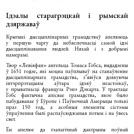
Ідэалы старагрэцкай і рымскай
дзяржаваў
Крытыкі дысцыплінарных грамадстваў апелююць
у першую чаргу да небяспечнасці самой ідэі
дысцыплінавання людзей. Няхай і з добрымі
намерамі.
Твор «Левіяфан» ангельца Томаса Гобса, выдадзены
ў 1651 годзе, які моцна паўплываў на станаўленне
дысцыплінарнага грамадства, з’явіўся дзякуючы
інтэрпрэтацыям аўтара ідэяў неастоікаў,
у прыватнасці француза Рэнэ Дэкарта. У трактаце
Гобс фактычна апісвае грамадства, якое было
пабудаванае ў Еўропе і Паўночнай Амерыцы толькі
праз 150 год, а асобныя элементы сістэмы
ўпраўлення былі распаўсюджаныя потым і на ўвесь
свет.
Ён апелюе да тэалагічнай дактрыны поўнай