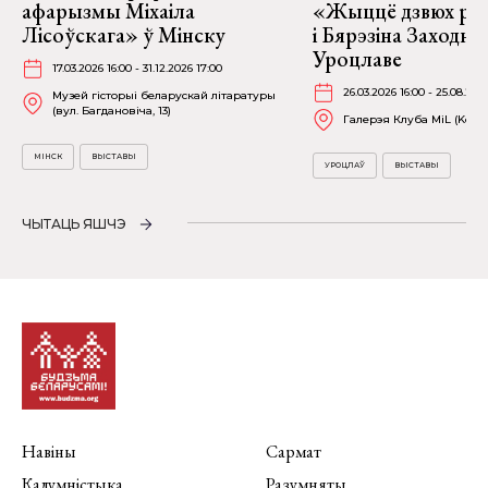
афарызмы Міхаіла
«Жыццё дзвюх рэк
Лісоўскага» ў Мінску
і Бярэзіна Заходня
Уроцлаве
17.03.2026 16:00 - 31.12.2026 17:00
26.03.2026 16:00 - 25.08.202
Музей гісторыі беларускай літаратуры
(вул. Багдановіча, 13)
Галерэя Клуба MiL (Kościu
МІНСК
ВЫСТАВЫ
УРОЦЛАЎ
ВЫСТАВЫ
ЧЫТАЦЬ ЯШЧЭ
Навіны
Сармат
Калумністыка
Разумняты