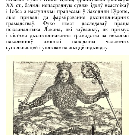
XX ст., бачылі непасрэдную сувязь ідэяў неастоікаў
і Гобса з наступнымі працэсамі ў Заходняй Еўропе,
якія прывялі да фарміравання дысцыплінарных
грамадстваў. Фуко шмат даследаваў працы
псіхааналітыка Лакана, які заўважыў, як прымус
і сістэма дысцыплінавання грамадства за некалькі
пакаленняў змянілі паводзіны чалавечых
супольнасцей і ўплывае на жыццё індывідаў.