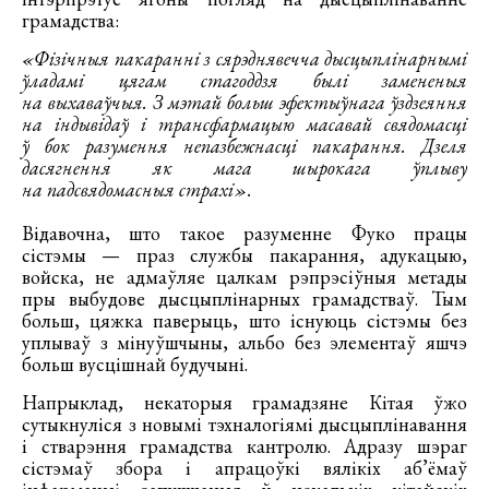
грамадства:
«Фізічныя пакаранні з сярэднявечча дысцыплінарнымі
ўладамі цягам стагоддзя былі замененыя
на выхаваўчыя. З мэтай больш эфектыўнага ўздзеяння
на індывідаў і трансфармацыю масавай свядомасці
ў бок разумення непазбежнасці пакарання. Дзеля
дасягнення як мага шырокага ўплыву
на падсвядомасныя страхі».
Відавочна, што такое разуменне Фуко працы
сістэмы — праз службы пакарання, адукацыю,
войска, не адмаўляе цалкам рэпрэсіўныя метады
пры выбудове дысцыплінарных грамадстваў. Тым
больш, цяжка паверыць, што існуюць сістэмы без
уплываў з мінуўшчыны, альбо без элементаў яшчэ
больш вусцішнай будучыні.
Напрыклад, некаторыя грамадзяне Кітая ўжо
сутыкнуліся з новымі тэхналогіямі дысцыплінавання
і стварэння грамадства кантролю. Адразу шэраг
сістэмаў збора і апрацоўкі вялікіх аб’ёмаў