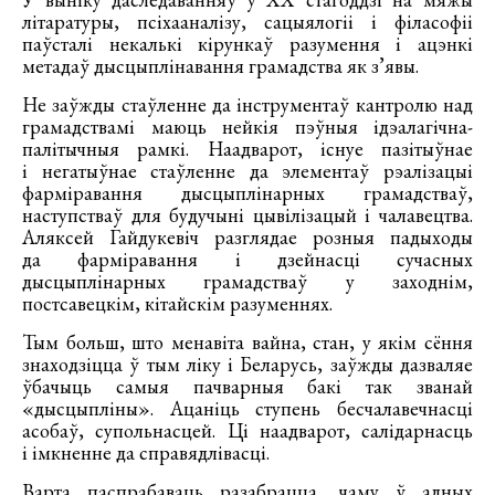
літаратуры, псіхааналізу, сацыялогіі і філасофіі
паўсталі некалькі кірункаў разумення і ацэнкі
метадаў дысцыплінавання грамадства як з’явы.
Не заўжды стаўленне да інструментаў кантролю над
грамадствамі маюць нейкія пэўныя ідэалагічна-
палітычныя рамкі. Наадварот, існуе пазітыўнае
і негатыўнае стаўленне да элементаў рэалізацыі
фарміравання дысцыплінарных грамадстваў,
наступстваў для будучыні цывілізацый і чалавецтва.
Аляксей Гайдукевіч разглядае розныя падыходы
да фарміравання і дзейнасці сучасных
дысцыплінарных грамадстваў у заходнім,
постсавецкім, кітайскім разуменнях.
Тым больш, што менавіта вайна, стан, у якім сёння
знаходзіцца ў тым ліку і Беларусь, заўжды дазваляе
ўбачыць самыя пачварныя бакі так званай
«дысцыпліны». Ацаніць ступень бесчалавечнасці
асобаў, супольнасцей. Ці наадварот, салідарнасць
і імкненне да справядлівасці.
Варта паспрабаваць разабрацца, чаму ў адных