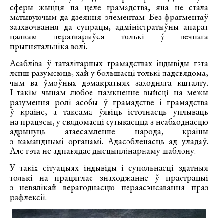
сферы жыцця па целе грамадства, яна не стала
матывуючым да дзеяння элементам. Без фрагментаў
заахвочвання да супрацы, адміністратыўны апарат
цалкам ператварыўся толькі ў вечнага
прыгнятальніка волі.
Асабліва ў таталітарных грамадствах індывіды гэта
лепш разумеюць, хай у большасці толькі падсвядома,
чым ва ўмоўных дэмакратыях заходняга кшталту.
І такім чынам любое памкненне выйсці на межы
разумення ролі асобы ў грамадстве і грамадства
ў краіне, а таксама ўявіць істотнасць уплываць
на працэсы, у свядомасці сутыкаецца з неабходнасцю
адрынуць атаесамленне народа, краіны
з каманднымі органамі. Адасобленасць ад уладаў.
Але гэта не адпавядае дысцыплінарнаму шаблону.
У такіх сітуацыях індывіды і супольнасці здатныя
толькі на працяглае знаходжанне ў прастрацыі
з невялікай верагоднасцю пераасэнсавання праз
рэфлексіі.