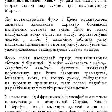
уласцівыя выключна левым аўтарам тых часоў, у сваіх
творах ставілі пад сумнеў ідэі паслядоўнікаў
Маркса.
Як постмадэрністы Фуко і Дэлёз неаднаразова
адзначалі аднолькавы характар большасці
палітычных сістэмаў на зямлі. Якія не толькі
падаўляюць волю чалавечых масаў, ператварыўшы
людзей у лічбы ў шматлікіх табліцах уліку
падаткаплацельшчыкаў і прызыўнікоў, але і ўвесь час
удасканальваюць і мадэрнізуюць сістэму муштры.
Фуко шмат даследаваў працу пенітэнцыярнай
сістэмы ў Францыі і ў кнізе
«Наглядаць і караць.
Нараджэнне вязніцы»
фактычна намаляваў
перспектыву для ўсяго заходняга грамадства,
існаванне якога, на ягоную думку, пабудаванае
на турэмных прынцыпах, таму вельмі падобнае
да рэалізаваных у таталітарных грамадствах.
У гэтым сэнсе ідэі французскіх філосафаў шмат у чым
перагукаюцца з літаратурай Оруэла, Хакслі
і Бероўза. Толькі мысляры здолелі менш па-
мастацку, але больш навукова апісаць сістэму ціску