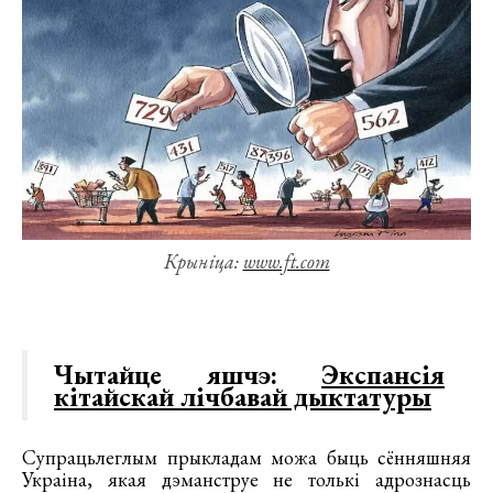
Крыніца:
www.ft.com
Чытайце яшчэ:
Экспансія
кітайскай лічбавай дыктатуры
Супрацьлеглым прыкладам можа быць сённяшняя
Украіна, якая дэманструе не толькі адрознасць