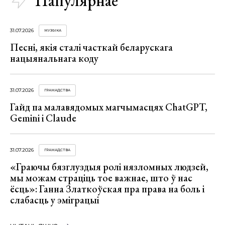
Папулярнае
31.07.2026
МУЗЫКА
Песні, якія сталі часткай беларускага
нацыянальнага коду
31.07.2026
ГРАМАДСТВА
Гайд па малавядомых магчымасцях ChatGPT,
Gemini і Claude
31.07.2026
ГРАМАДСТВА
«Граючы бязглуздыя ролі нязломных людзей,
мы можам страціць тое важнае, што ў нас
ёсць»: Ганна Златкоўская пра права на боль і
слабасць у эміграцыі