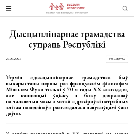
Дысцыплінарнае грамадства
супраць Рэспублікі
29.08.2022
ГРАМАДСТВА
Тэрмін «дысцыплінарнае грамадства» быў
выкарыстаны першы раз французскім філосафам
Мішэлем Фуко толькі ў 70-я гады ХХ стагоддзя,
але канцэпцыі ўціску з боку дзяржаваў
на чалавечыя масы з мэтай «дрэсіроўкі патрэбных
элітам паводзінаў» разглядалася навукоўцамі ўжо
даўно.
У выніку даследаванняў у ХХ стагоддзі на мяжы