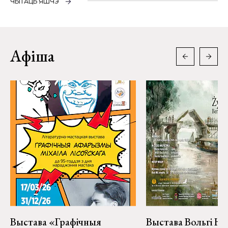
ЧЫТАЦЬ ЯШЧЭ
Афіша
Выстава «Графічныя
Выстава Вольгі На