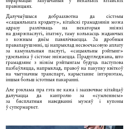
інфармацыі запушчаныя ў некалькіх кітайскіх
правінцыях.
Далучыўшыся добраахвотна да сістэмы
«сацыяльнага крэдыту», кітайскі грамадзянін можа
адразу разлічваць на некаторыя зніжкі
на дзяржпаслугі, іпатэку, таму колькасць жадаючых
з кожным днём павялічваецца. За дробныя
правапарушэнні, ці напрыклад несвоечасовую аплату
за камунальныя паслугі, «сацыяльны рэйтынг»
удзельніка ў сістэме зніжаецца. Прадугледжана, што
грамадзяне з нізкім рэйтынгам будуць паступова
пазбаўляцца, напрыклад, правоў на пакупку квіткоў
на чыгуначны транспарт, карыстанне інтэрнэтам,
іншыя больш істотныя пакаранні.
Але рэклама пра гэта не кажа і заахвочвае кітайцаў
далучацца да кантролю за «сумленнем»
за бясплатныя наведванні музеяў і купоны
ў супермаркет.