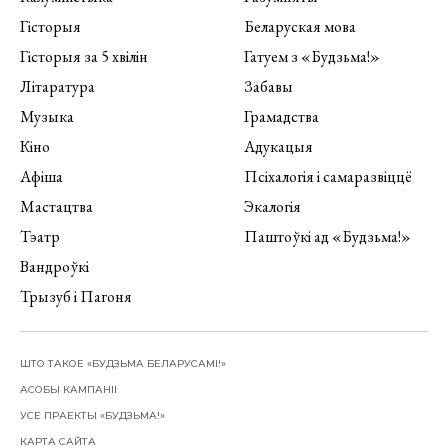
Гісторыя
Беларуская мова
Гісторыя за 5 хвілін
Гатуем з «Будзьма!»
Літаратура
Забавы
Музыка
Грамадства
Кіно
Адукацыя
Афіша
Псіхалогія і самаразвіццё
Мастацтва
Экалогія
Тэатр
Паштоўкі ад «Будзьма!»
Вандроўкі
Трызуб і Пагоня
ШТО ТАКОЕ «БУДЗЬМА БЕЛАРУСАМІ!»
АСОБЫ КАМПАНІІ
УСЕ ПРАЕКТЫ «БУДЗЬМА!»
КАРТА САЙТА