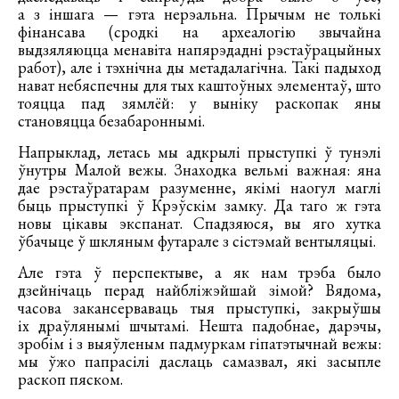
а з іншага — гэта нерэальна. Прычым не толькі
фінансава (сродкі на археалогію звычайна
выдзяляюцца менавіта напярэдадні рэстаўрацыйных
работ), але і тэхнічна ды метадалагічна. Такі падыход
нават небяспечны для тых каштоўных элементаў, што
тояцца пад зямлёй: у выніку раскопак яны
становяцца безабароннымі.
Напрыклад, летась мы адкрылі прыступкі ў тунэлі
ўнутры Малой вежы. Знаходка вельмі важная: яна
дае рэстаўратарам разуменне, якімі наогул маглі
быць прыступкі ў Крэўскім замку. Да таго ж гэта
новы цікавы экспанат. Спадзяюся, вы яго хутка
ўбачыце ў шкляным футарале з сістэмай вентыляцыі.
Але гэта ў перспектыве, а як нам трэба было
дзейнічаць перад найбліжэйшай зімой? Вядома,
часова закансерваваць тыя прыступкі, закрыўшы
іх драўлянымі шчытамі. Нешта падобнае, дарэчы,
зробім і з выяўленым падмуркам гіпатэтычнай вежы:
мы ўжо папрасілі даслаць самазвал, які засыпле
раскоп пяском.