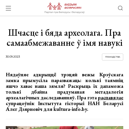
Шчасце і бяда археолага. Пра
самаабмежаванне ў імя навукі
30.09.2023
ГРАМАДСТВА
Нядаўняе адкрыццё трэцяй вежы Крэўскага
замка прымусіла паразважаць: колькі таямніц
яшчэ хавае наша зямля? Раскрыць іх дапаможа
толькі дбайна прадуманая метадалогія
археалагічных даследаванняў. Пра гэта
распавядае
супрацоўнік Інстытута гісторыі НАН Беларусі
Алег Дзярновіч для kultura-info.by.