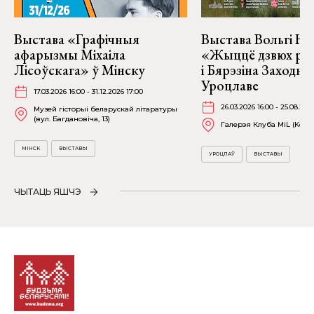
Выстава «Графічныя
Выстава Вольгі На
афарызмы Міхаіла
«Жыццё дзвюх рэк
Лісоўскага» ў Мінску
і Бярэзіна Заходня
Уроцлаве
17.03.2026 16:00 - 31.12.2026 17:00
26.03.2026 16:00 - 25.08.202
Музей гісторыі беларускай літаратуры
(вул. Багдановіча, 13)
Галерэя Клуба MiL (Kościu
МІНСК
ВЫСТАВЫ
УРОЦЛАЎ
ВЫСТАВЫ
ЧЫТАЦЬ ЯШЧЭ