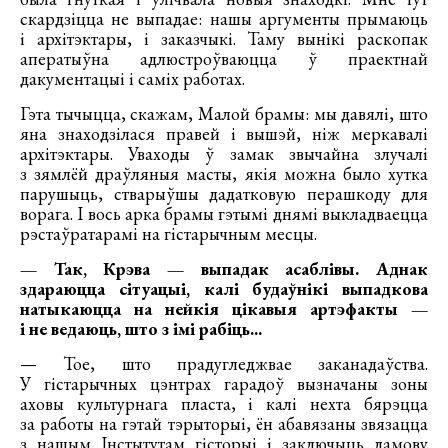
скардзіцца не выпадае: нашы аргументы прымаюць
і архітэктары, і заказчыкі. Таму вынікі раскопак
аператыўна адлюстроўваюцца ў праектнай
дакументацыі і саміх работах.
Гэта тычыцца, скажам, Малой брамы: мы давялі, што
яна знаходзілася правей і вышэй, ніж меркавалі
архітэктары. Уваходы ў замак звычайна злучалі
з зямлёй драўляныя масты, якія можна было хутка
парушыць, стварыўшы дадатковую перашкоду для
ворага. І вось арка брамы гэтымі днямі выкладваецца
рэстаўратарамі на гістарычным месцы.
— Так, Крэва — выпадак асаблівы. Аднак
здараюцца сітуацыі, калі будаўнікі выпадкова
натыкаюцца на нейкія цікавыя артэфакты —
і не ведаюць, што з імі рабіць...
— Тое, што прадугледжвае заканадаўства.
У гістарычных цэнтрах гарадоў вызначаны зоны
аховы культурнага пласта, і калі нехта бярэцца
за работы на гэтай тэрыторыі, ён абавязаны звязацца
з нашым Інстытутам гісторыі і заключыць дамову