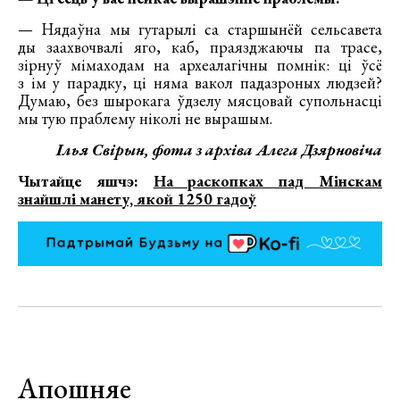
— Нядаўна мы гутарылі са старшынёй сельсавета
ды заахвочвалі яго, каб, праязджаючы па трасе,
зірнуў мімаходам на археалагічны помнік: ці ўсё
з ім у парадку, ці няма вакол падазроных людзей?
Думаю, без шырокага ўдзелу мясцовай супольнасці
мы тую праблему ніколі не вырашым.
Ілья Свірын, фота з архіва Алега Дзярновіча
Чытайце яшчэ:
На раскопках пад Мінскам
знайшлі манету, якой 1250 гадоў
Апошняе