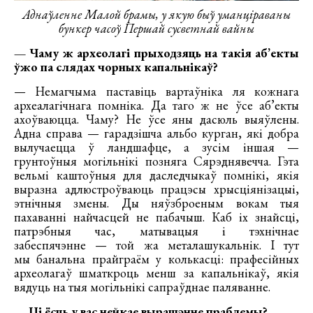
Аднаўленне Малой брамы, у якую быў уманціраваны
бункер часоў Першай сусветнай вайны
— Чаму ж археолагі прыходзяць на такія аб’екты
ўжо па слядах чорных капальнікаў?
— Немагчыма паставіць вартаўніка ля кожнага
археалагічнага помніка. Да таго ж не ўсе аб’екты
ахоўваюцца. Чаму? Не ўсе яны дасюль выяўлены.
Адна справа — гарадзішча альбо курган, які добра
вылучаецца ў ландшафце, а зусім іншая —
грунтоўныя могільнікі позняга Сярэднявечча. Гэта
вельмі каштоўныя для даследчыкаў помнікі, якія
выразна адлюстроўваюць працэсы хрысціянізацыі,
этнічныя змены. Ды няўзброеным вокам тыя
пахаванні найчасцей не пабачыш. Каб іх знайсці,
патрэбныя час, матывацыя і тэхнічнае
забеспячэнне — той жа металашукальнік. І тут
мы банальна прайграём у колькасці: прафесійных
археолагаў шматкроць менш за капальнікаў, якія
вядуць на тыя могільнікі сапраўднае паляванне.
— Ці ёсць у вас нейкае вырашэнне праблемы?