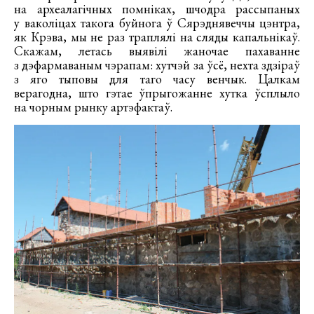
на археалагічных помніках, шчодра рассыпаных
у ваколіцах такога буйнога ў Сярэднявеччы цэнтра,
як Крэва, мы не раз траплялі на сляды капальнікаў.
Скажам, летась выявілі жаночае пахаванне
з дэфармаваным чэрапам: хутчэй за ўсё, нехта здзіраў
з яго тыповы для таго часу венчык. Цалкам
верагодна, што гэтае ўпрыгожанне хутка ўсплыло
на чорным рынку артэфактаў.