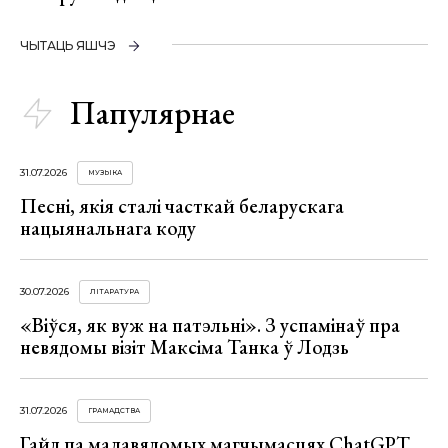
ЧЫТАЦЬ ЯШЧЭ
Папулярнае
31.07.2026
МУЗЫКА
Песні, якія сталі часткай беларускага
нацыянальнага коду
30.07.2026
ЛІТАРАТУРА
«Віўся, як вуж на патэльні». З успамінаў пра
невядомы візіт Максіма Танка ў Лодзь
31.07.2026
ГРАМАДСТВА
Гайд па малавядомых магчымасцях ChatGPT,