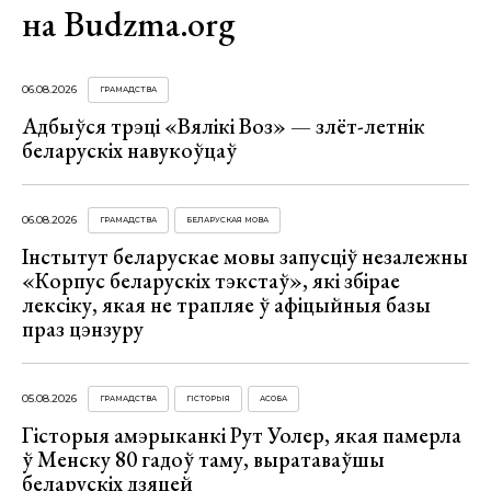
на Budzma.org
06.08.2026
ГРАМАДСТВА
Адбыўся трэці «Вялікі Воз» — злёт-летнік
беларускіх навукоўцаў
06.08.2026
ГРАМАДСТВА
БЕЛАРУСКАЯ МОВА
Інстытут беларускае мовы запусціў незалежны
«Корпус беларускіх тэкстаў», які збірае
лексіку, якая не трапляе ў афіцыйныя базы
праз цэнзуру
05.08.2026
ГРАМАДСТВА
ГІСТОРЫЯ
АСОБА
Гісторыя амэрыканкі Рут Уолер, якая памерла
ў Менску 80 гадоў таму, выратаваўшы
беларускіх дзяцей