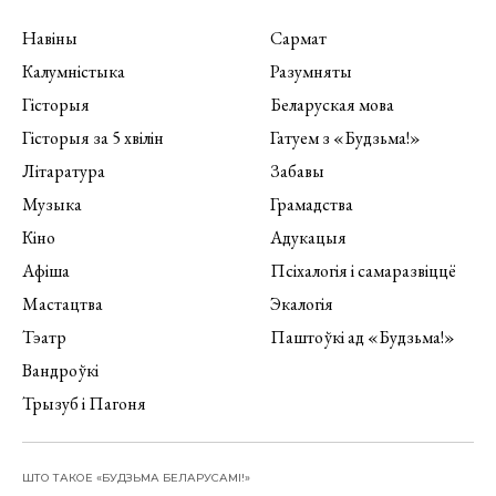
Навіны
Сармат
Калумністыка
Разумняты
Гісторыя
Беларуская мова
Гісторыя за 5 хвілін
Гатуем з «Будзьма!»
Літаратура
Забавы
Музыка
Грамадства
Кіно
Адукацыя
Афіша
Псіхалогія і самаразвіццё
Мастацтва
Экалогія
Тэатр
Паштоўкі ад «Будзьма!»
Вандроўкі
Трызуб і Пагоня
ШТО ТАКОЕ «БУДЗЬМА БЕЛАРУСАМІ!»