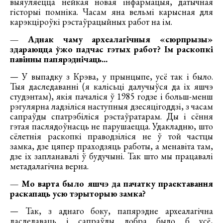
выяўляецца нейкая новая інфармацыя, датычная
гісторыі помніка. Часам яна вельмі карысная для
карэкціроўкі рэстаўрацыйных работ на ім.
— Аднак чаму археалагічныя «сюрпрызы»
здараюцца ўжо падчас гэтых работ? Ім раскопкі
павінны папярэднічаць...
— У выпадку з Крэва, у прынцыпе, усё так і было.
Тыя даследаванні (я калісьці далучыўся да іх яшчэ
студэнтам), якія пачаліся ў 1985 годзе і больш-менш
рэгулярна ладзіліся наступныя дзесяцігоддзі, з часам
сапраўды спатрэбіліся рэстаўратарам. Ды і сёння
гэтая паслядоўнасць не парушаецца. Удакладню, што
сёлетнія раскопкі праводзіліся не ў той частцы
замка, дзе цяпер праходзяць работы, а менавіта там,
дзе іх запланавалі ў будучыні. Так што мы працавалі
метадалагічна верна.
— Мо варта было яшчэ да пачатку праектавання
раскапаць усю тэрыторыю замка?
— Так, з аднаго боку, папярэдне археалагічна
даследаваць і сапраўды добра было б усё,