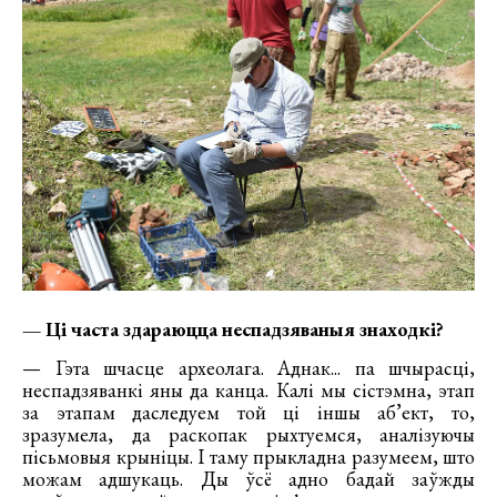
— Ці часта здараюцца неспадзяваныя знаходкі?
— Гэта шчасце археолага. Аднак... па шчырасці,
неспадзяванкі яны да канца. Калі мы сістэмна, этап
за этапам даследуем той ці іншы аб’ект, то,
зразумела, да раскопак рыхтуемся, аналізуючы
пісьмовыя крыніцы. І таму прыкладна разумеем, што
можам адшукаць. Ды ўсё адно бадай заўжды