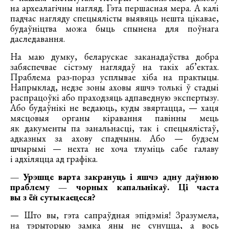
на археалагічны нагляд. Гэта першасная мера. А калі
падчас нагляду спецыялісты выявяць нешта цікавае,
будаўніцтва можа быць спынена для поўнага
даследавання.
На маю думку, беларускае заканадаўства добра
забяспечвае сістэму наглядаў на такіх аб’ектах.
Праблема раз-пораз усплывае хіба на практыцы.
Напрыклад, недзе зоны аховы яшчэ толькі ў стадыі
распрацоўкі або праходзяць адпаведную экспертызу.
Або будаўнікі не ведаюць, куды звяртацца, — хаця
мясцовыя органы кіравання павінны мець
як дакументы па занальнасці, так і спецыялістаў,
адказных за ахову спадчыны. Або — будзем
шчырымі — нехта не хоча тлуміць сабе галаву
і адхіляцца ад графіка.
— Урэшце варта закрануць і яшчэ адну даўнюю
праблему — чорных капальнікаў. Ці часта
вы з ёй сутыкаецеся?
— Што вы, гэта сапраўдная эпідэмія! Зразумела,
на тэрыторыю замка яны не сунуцца, а вось