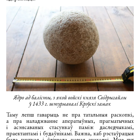
Ядро ад балісты, з якой войскі князя Свідрыгайлы
ў 1433 г. штурмавалі Крэўскі замак
Таму лепш гаварыць не пра татальныя раскопкі,
а пра наладжванне аператыўных, прагматычных
і асэнсаваных стасункаў паміж даследчыкамі,
праектантамі і будаўнікамі. Важна, каб рэстаўрацыя
была гнуткая і ўлічвала новыя знаходкі. Мне тут