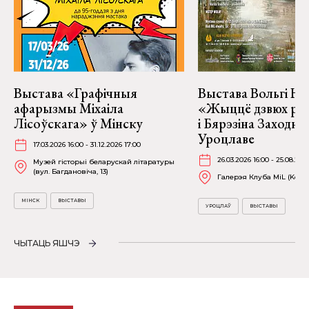
Выстава «Графічныя
Выстава Вольгі На
афарызмы Міхаіла
«Жыццё дзвюх рэк
Лісоўскага» ў Мінску
і Бярэзіна Заходня
Уроцлаве
17.03.2026 16:00 - 31.12.2026 17:00
26.03.2026 16:00 - 25.08.202
Музей гісторыі беларускай літаратуры
(вул. Багдановіча, 13)
Галерэя Клуба MiL (Kościu
МІНСК
ВЫСТАВЫ
УРОЦЛАЎ
ВЫСТАВЫ
ЧЫТАЦЬ ЯШЧЭ