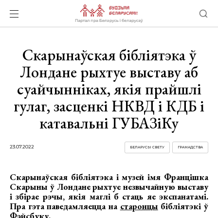
Скарынаўская бібліятэка ў
Лондане рыхтуе выставу аб
суайчынніках, якія прайшлі
гулаг, засценкі НКВД і КДБ і
катавальні ГУБАЗіКу
23.07.2022
БЕЛАРУСЫ СВЕТУ
ГРАМАДСТВА
Скарынаўская бібліятэка і музей імя Францішка
Скарыны ў Лондане рыхтуе незвычайную выставу
і збірае рэчы, якія маглі б стаць яе экспанатамі.
Пра гэта паведамляецца на
старонцы
бібліятэкі ў
Фэйсбуку.