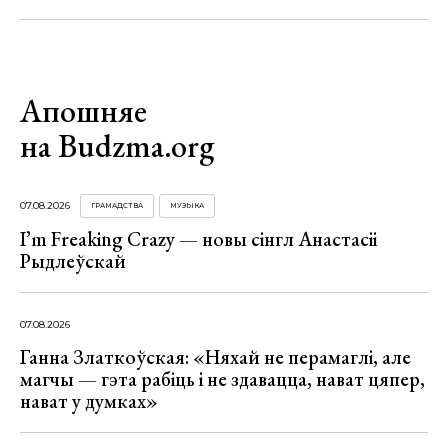
Апошняе
на Budzma.org
07.08.2026
ГРАМАДСТВА
МУЗЫКА
I’m Freaking Crazy — новы сінгл Анастасіі
Рыдлеўскай
07.08.2026
Ганна Златкоўская: «Няхай не перамаглі, але
магчы — гэта рабіць і не здавацца, нават цяпер,
нават у думках»