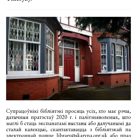
Супрацоўнікі бібліятэкі просяць усіх, хто мае рэчы,
датычныя пратэстаў 2020 г. і палітзняволеных, што
маглі б стаць экспанатамі выставы або далучанымі да
сталай калекцыі, скантактавацца з бібліятэкай па
электроннай пошце
library@skaryna.org.uk
або праз