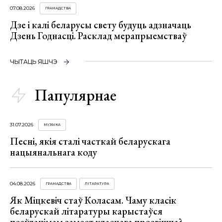
07.08.2026
ГРАМАДСТВА
Дзе і калі беларусы свету будуць адзначаць
Дзень Годнасці. Расклад мерапрыемстваў
ЧЫТАЦЬ ЯШЧЭ
Папулярнае
31.07.2026
МУЗЫКА
Песні, якія сталі часткай беларускага
нацыянальнага коду
04.08.2026
ГРАМАДСТВА
ЛІТАРАТУРА
Як Міцкевіч стаў Коласам. Чаму класік
беларускай літаратуры карыстаўся
псеўданімам замест уласнага прозвішча?