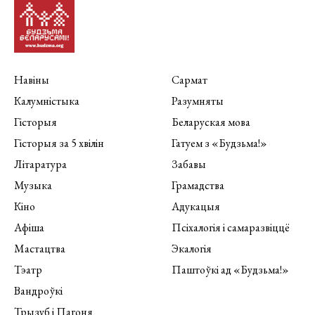
Навіны
Сармат
Калумністыка
Разумняты
Гісторыя
Беларуская мова
Гісторыя за 5 хвілін
Гатуем з «Будзьма!»
Літаратура
Забавы
Музыка
Грамадства
Кіно
Адукацыя
Афіша
Псіхалогія і самаразвіццё
Мастацтва
Экалогія
Тэатр
Паштоўкі ад «Будзьма!»
Вандроўкі
Трызуб і Пагоня