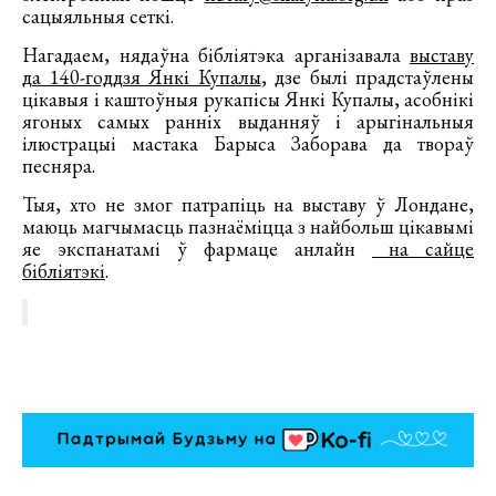
сацыяльныя сеткі.
Нагадаем, нядаўна бібліятэка арганізавала
выставу
да 140-годдзя Янкі Купалы
, дзе былі прадстаўлены
цікавыя і каштоўныя рукапісы Янкі Купалы, асобнікі
ягоных самых ранніх выданняў і арыгінальныя
ілюстрацыі мастака Барыса Заборава да твораў
песняра.
Тыя, хто не змог патрапіць на выставу ў Лондане,
маюць магчымасць пазнаёміцца з найбольш цікавымі
яе экспанатамі ў фармаце анлайн
на сайце
бібліятэкі
.