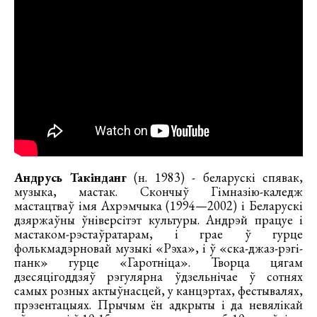
Андрусь Такінданг
(н. 1983) - беларускі спявак,
музыка, мастак. Скончыў Гімназію-каледж
мастацтваў імя Ахрэмчыка (1994—2002) і Беларускі
дзяржаўны ўніверсітэт культуры. Андрэй працуе і
мастаком-рэстаўратарам, і грае ў гурце
фолькмадэрновай музыкі «Рэха», і ў «ска-джаз-рэгі-
панк» гурце «Гаротніца». Творца цягам
дзесяцігоддзяў рэгулярна ўдзельнічае ў сотнях
самых розных актыўнасцей, у канцэртах, фестывалях,
прэзентацыях. Прычым ён адкрыты і да невялікай