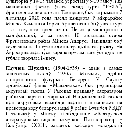
аўдыторыі ў 10-15 чалавек, узростам у 5-10 гадоў, і да
маштабных фэстаў. Увесь склад гурта “РЭХА”,
фронтмэнам якога і ёсць Такінданг, быў затрыманы 7
лістапада 2020 года пасля канцэрта ў мікрараёне
Мінска Каменная Горка. Арыштаваны быў увесь гурт
– за тое, што гралі песні. Не за дэманстрацыі і
маніфестацыі, а за песні. 10 лістапада судом
Фрунзенскага раёна Мінска Андрусь Такінданг быў
асуджаны на 15 сутак адміністрацыйнага арышту. На
Акрэсціна заразіўся каранавірусам, але ўсё адно не
губляе творчага імпэту.
Паўлюк Шукайла
(1904-1939) – адзін з самых
эпатажных паэтаў 1920-х. Магчыма, адзіны
стопрацэнтны футурыст Беларусі. У Слуцку
арганізаваў філію «Маладняка», быў рэдактарам
акруговай газеты. У Расонах працаваў сакратаром
райкама партыі і старшынёй Нацыянальнай камісіі
пры акруговым камітэце партыі і выканкаме па
праверцы ходу беларусізацыі ў раёне. Вучыўся ў БДУ
і заснаваў у Мінску літаб'яднанне «Беларуская
літаратурна-мастацкая камуна». Паліткарэктар у
Галоўліце СССР, загадчык кафедры метадалогіі