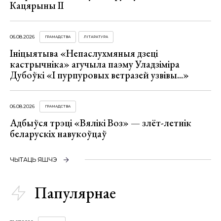
Кацярыны ІІ
06.08.2026
ГРАМАДСТВА
ЛІТАРАТУРА
Ініцыятыва «Непаслухмяныя дзеці
кастрычніка» агучыла паэму Уладзіміра
Дубоўкі «І пурпуровых ветразей узвівы...»
06.08.2026
ГРАМАДСТВА
Адбыўся трэці «Вялікі Воз» — злёт-летнік
беларускіх навукоўцаў
ЧЫТАЦЬ ЯШЧЭ
Папулярнае