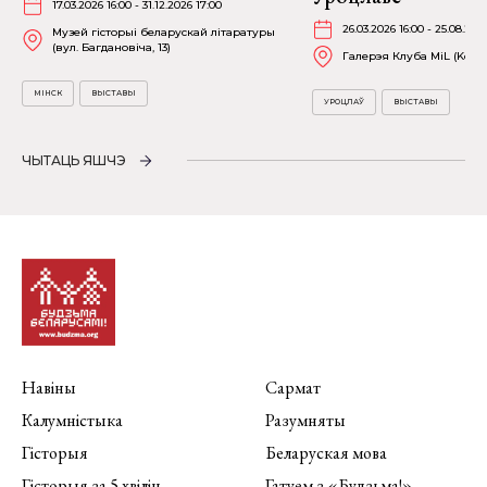
17.03.2026 16:00 - 31.12.2026 17:00
26.03.2026 16:00 - 25.08.202
Музей гісторыі беларускай літаратуры
(вул. Багдановіча, 13)
Галерэя Клуба MiL (Kościu
МІНСК
ВЫСТАВЫ
УРОЦЛАЎ
ВЫСТАВЫ
ЧЫТАЦЬ ЯШЧЭ
Навіны
Сармат
Калумністыка
Разумняты
Гісторыя
Беларуская мова
Гісторыя за 5 хвілін
Гатуем з «Будзьма!»