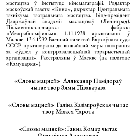
мастацтва ў Інстытуце кінематаграфіі. Рэдактар
маскоўскай газеты «Кино», дырэктар Цэнтральнага
тэхнікума тэатральнага мастацтва. Віцэ-прэзідэнт
Дзяржаўнай акадэміі мастацтваў (Ленінград).
Пісьменнік-сцэнарыст фабрыкі
«Межрабпомфильм». 1.11.1938 арыштаваны ў
Маскве. 13.4.1939 Ваеннай калегіяй Вярхоўнага суда
СССР прыгавораны да вышэйшай меры пакарання
за «ўдзел у контррэвалюцыйнай тэрарыстычнай
арганізацыі». Расстраляны ў Маскве (на палігоне
«Камунарка»).
«Словы мацней»: Аляксандр Памідораў
чытае твор Зямы Піваварава
«Словы мацней»: Галіна Казіміроўская чытае
твор Міхася Чарота
«Словы мацней»: Ганна Комар чытае
Францішка Аляхновіча