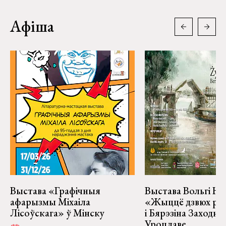
Афіша
Выстава «Графічныя
Выстава Вольгі На
афарызмы Міхаіла
«Жыццё дзвюх рэк
Лісоўскага» ў Мінску
і Бярэзіна Заходня
Уроцлаве