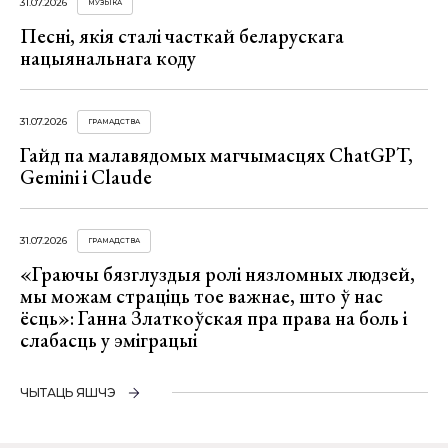
31.07.2026
МУЗЫКА
Песні, якія сталі часткай беларускага
нацыянальнага коду
31.07.2026
ГРАМАДСТВА
Гайд па малавядомых магчымасцях ChatGPT,
Gemini і Claude
31.07.2026
ГРАМАДСТВА
«Граючы бязглуздыя ролі нязломных людзей,
мы можам страціць тое важнае, што ў нас
ёсць»: Ганна Златкоўская пра права на боль і
слабасць у эміграцыі
ЧЫТАЦЬ ЯШЧЭ