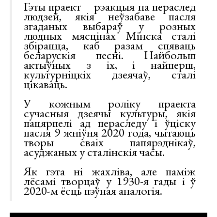
Гэты праект – рэакцыя на пераслед
людзей, якія неўзабаве пасля
згаданых выбараў у розных
людных мясцінах Мінска сталі
збірацца, каб разам спяваць
беларускія песні. Найбольш
актыўных з іх, і найперш,
культурніцкіх дзеячаў, сталі
цікаваць.
У кожным роліку праекта
сучасныя дзеячы культуры, якія
пацярпелі ад пераследу і ўціску
пасля 9 жніўня 2020 года, чытаюць
творы сваіх папярэднікаў,
асуджаных у сталінскія часы.
Як гэта ні жахліва, але паміж
лёсамі творцаў у 1930-я гады і ў
2020-м ёсць пэўная аналогія.