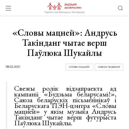
«Словы мацней»: Андрусь
Такінданг чытае верш
Паўлюка Шукайлы
08.02.2021
«СЛОВЫ МАЦНЕЙ»
НАВІНЫ "БУДЗЬМА!"
Свежы ролік відэапраекта ад
кампаніі «Будзьма беларусамі!»,
Саюза беларускіх пісьменнікаў і
Беларускага ПЭН-цэнтра «Словы
мацней» у якім музыка Андрусь
Такінданг чытае верш футурыста
Паўлюка Шукайлы.