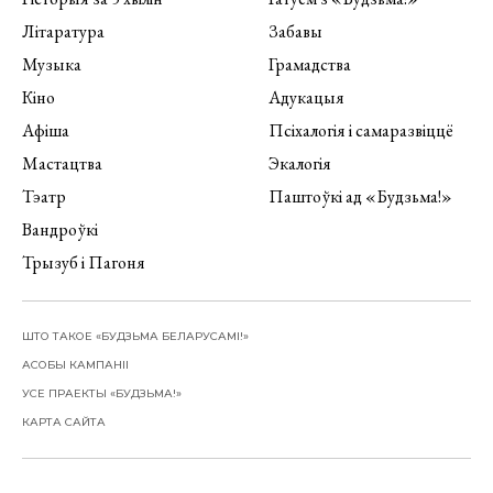
Літаратура
Забавы
Музыка
Грамадства
Кіно
Адукацыя
Афіша
Псіхалогія і самаразвіццё
Мастацтва
Экалогія
Тэатр
Паштоўкі ад «Будзьма!»
Вандроўкі
Трызуб і Пагоня
ШТО ТАКОЕ «БУДЗЬМА БЕЛАРУСАМІ!»
АСОБЫ КАМПАНІІ
УСЕ ПРАЕКТЫ «БУДЗЬМА!»
КАРТА САЙТА