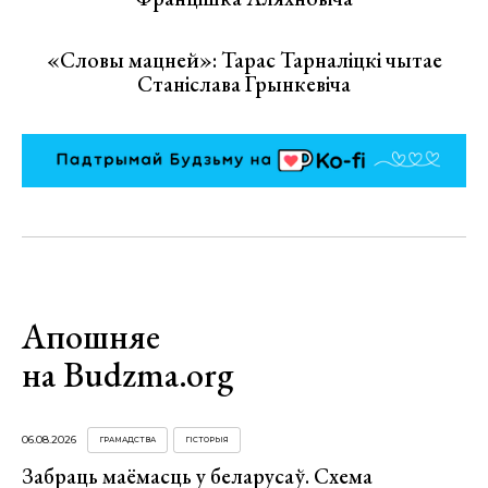
«Словы мацней»: Тарас Тарналіцкі чытае
Станіслава Грынкевіча
Апошняе
на Budzma.org
06.08.2026
ГРАМАДСТВА
ГІСТОРЫЯ
Забраць маёмасць у беларусаў. Схема