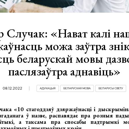
ар Случак: «Нават калі на
аўнасць можа заўтра зні
ць беларускай мовы дазв
паслязаўтра аднавіць»
08.12.2022
АДУКАЦЫЯ
БЕЛАРУСКАЯ МОВА
БЕЛАРУСЫ СВЕТУ
учака «10 стагоддзяў дзяржаўнасці і дыскрымін
згаданага ў назве, распавядае пра розныя пад
ітыкі, а таксама пра спосабы падтрымкі м
вухмоўных і шматмоўных краін.