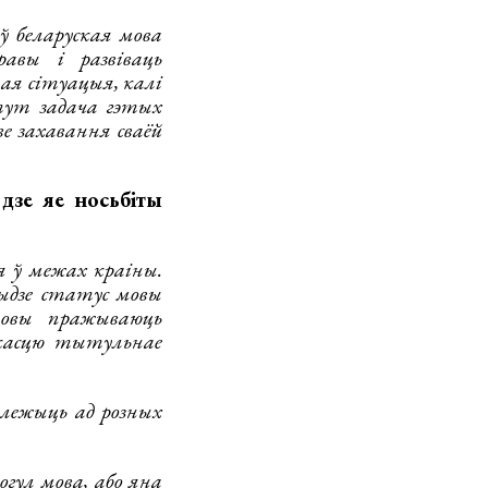
 беларуская мова
авы і развіваць
ая сітуацыя, калі
тут задача гэтых
е захавання сваёй
дзе яе носьбіты
 ў межах краіны.
дыдзе статус мовы
мовы пражываюць
ькасцю тытульнае
лежыць ад розных
гул мова, або яна