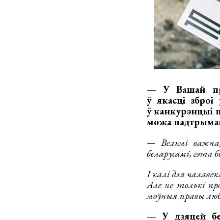
— У Вашай пра
ў якасці зброі
ў канкурэнцыі п
можа падтрымац
— Вельмі важна,
беларусамі, гэта б
І калі для чалаве
Але не толькі пр
моўныя правы люб
— У дзяцей бел