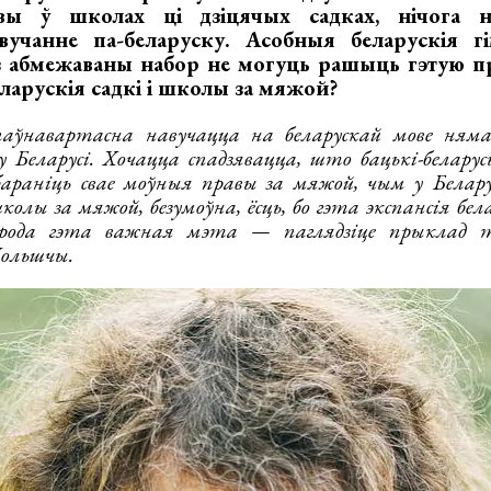
вы ў школах ці дзіцячых садках, нічога 
вучанне па-беларуску. Асобныя беларускія гі
 абмежаваны набор не могуць рашыць гэтую пр
еларускія садкі і школы за мяжой?
ўнавартасна навучацца на беларускай мове няма
 у Беларусі. Хочацца спадзявацца, што бацькі-белару
раніць свае моўныя правы за мяжой, чым у Беларус
 школы за мяжой, безумоўна, ёсць, бо гэта экспансія бе
арода гэта важная мэта — паглядзіце прыклад 
ольшчы.