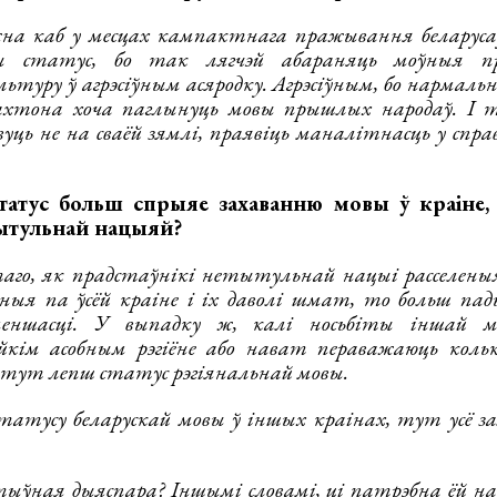
на каб у месцах кампактнага пражывання беларусаў
ы статус, бо так лягчэй абараняць моўныя пр
туру ў агрэсіўным асяродку. Агрэсіўным, бо нармальн
ахтона хоча паглынуць мовы прышлых народаў. І 
ць не на сваёй зямлі, праявіць маналітнасць у справ
атус больш спрыяе захаванню мовы ў краіне, 
тытульнай нацыяй?
го, як прадстаўнікі нетытульнай нацыі расселеныя
ныя па ўсёй краіне і іх даволі шмат, то больш па
еншасці. У выпадку ж, калі носьбіты іншай 
кім асобным рэгіёне або нават пераважаюць кол
 тут лепш статус рэгіянальнай мовы.
тусу беларускай мовы ў іншых краінах, тут усё за
тыўная дыяспара? Іншымі словамі, ці патрэбна ёй нао