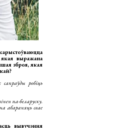
арыстоўваюцца
, якая выражана
ншая зброя, якая
кай?
 сапраўды робіць
інен па-беларуску.
на абараняць свае
асць вывучэння