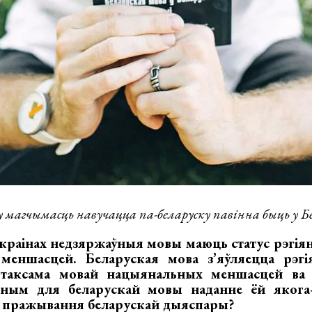
у магчымасць навучацца па-беларуску павінна быць у Бе
краінах недзяржаўныя мовы маюць статус рэгіян
меншасцей. Беларуская мова з’яўляецца рэгі
таксама мовай нацыянальных меншасцей ва Ук
ным для беларускай мовы наданне ёй якога-н
х пражывання беларускай дыяспары?