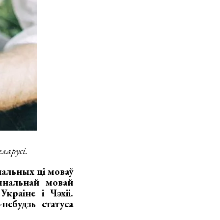
ларусі.
альных ці моваў
янальнай мовай
раіне і Чэхіі.
ебудзь статуса