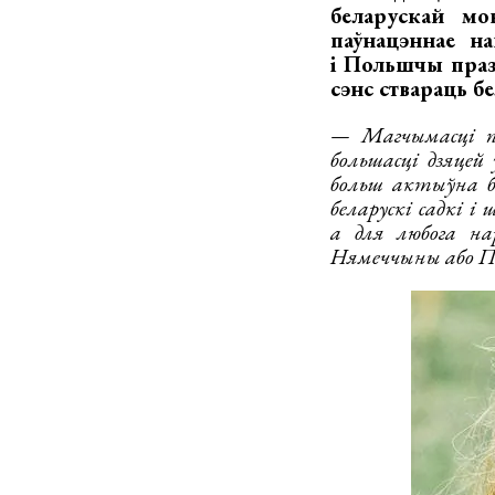
беларускай мо
паўнацэннае на
і Польшчы праз
сэнс ствараць б
— Магчымасці па
большасці дзяцей
больш актыўна ба
беларускі садкі і
а для любога н
Нямеччыны або П