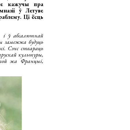
не кажучы пра
мназіі ў Летуве
аблему. Ці ёсць
 і ў абсалютнай
сы замежжа будуць
і. Сэнс ствараць
ларускай культуры,
той жа Францыі,