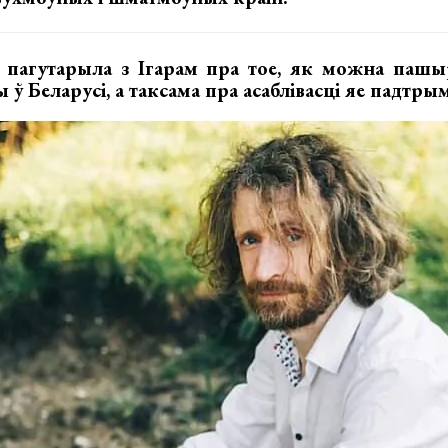
 пагутарыла з Ігарам пра тое, як можна паш
ў Беларусі, а таксама пра асаблівасці яе падтрым