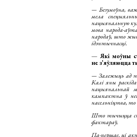
— Безумоўна, важ
мела спецыяльн
нацыянальную куль
мова народа-аўт
народаў, што жыву
ідэнтычнасці.
— Які моўны ст
не з’яўляюцца 
— Залежыць ад та
Калі яны раскіда
нацыянальнай м
кампактна ў ней
насельніцтва, то
Што тычыцца ста
фактараў.
Па-першае, ці ак