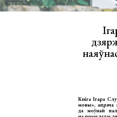
Іг
дзярж
наяўнас
Кніга Ігара Сл
мовы», апрача 
да моўнай пал
на прыкладзе д