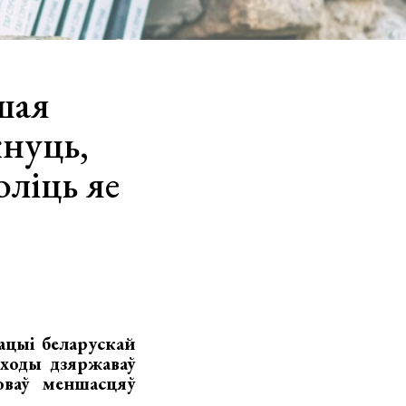
шая
кнуць,
оліць яе
ацыі беларускай
ыходы дзяржаваў
оваў меншасцяў