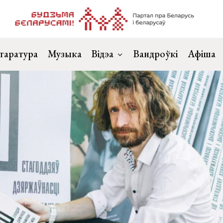
таратура
Музыка
Відэа
Вандроўкі
Афіша