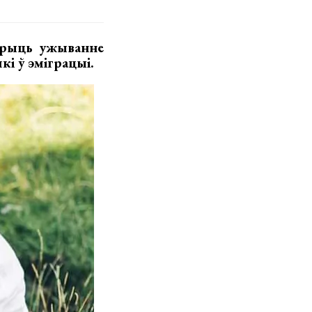
ырыць ужыванне
кі ў эміграцыі.