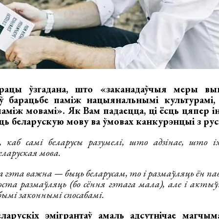
цы ўзгадана, што «заканадаўчыя меры вык
 ў барацьбе паміж нацыянальнымі культурамі
аміж мовамі». Як Вам падаецца, ці ёсць цяпер і
ь беларускую мову ва ўмовах канкурэнцыі з рус
 каб самі беларусы разумелі, што адзінае, што іх
еларуская мова.
ка гэта важна — быць беларусам, то і размаўляць ён пав
оста размаўляць (бо сёння гэтага мала), але і актыў
ымі законнымі спосабамі.
арускіх эмігрантаў амаль адсутнічае магчым