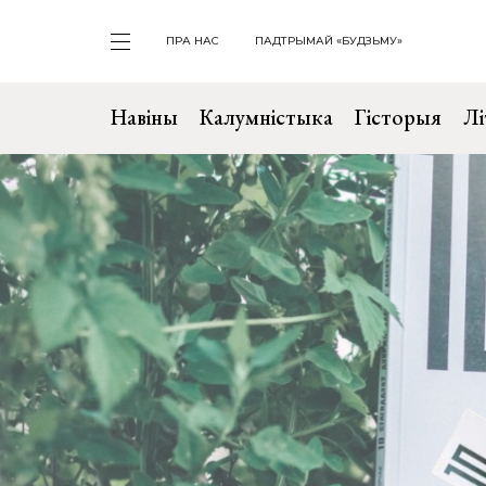
ПРА НАС
ПАДТРЫМАЙ «БУДЗЬМУ»
Навіны
Калумністыка
Гісторыя
Лі