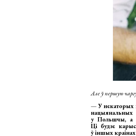
Але ў першую чарг
— У некаторых 
нацыянальных 
у Польшчы, а 
Ці будзе карыс
ў іншых краіна