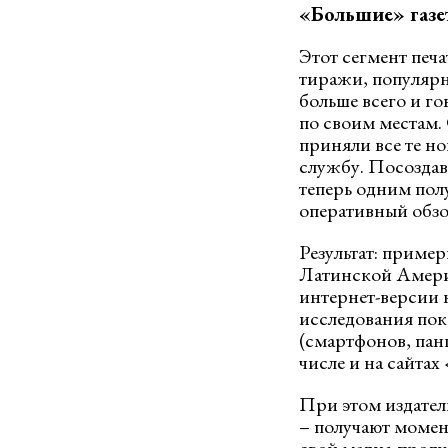
«Большие» газе
Этот сегмент печ
тиражи, популярно
больше всего и го
по своим местам.
приняли все те н
службу. Посоздав
теперь одним пол
оперативный обзор
Результат: приме
Латинской Америк
интернет-версии 
исследования пок
(смартфонов, панш
числе и на сайтах
При этом издател
– получают момен