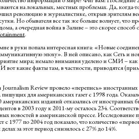
оличество информации о мире? Фиг вам! Последние 20
ваются на локальных, местных проблемах. Да, когда-т
ил революцию в журналистике, открыв зрителям вес
утки. Но обывателя все так же больше волнует, что пр
дома, а очередная война в Заливе – это скорее способ 
fotainment
.
 мне в руки попала интересная книга: «Новые соедин
ммуникативную эпоху». В ней описано, как Сеть и но
риятие мира; немало внимания уделено и СМИ – как
И вот какие факты там, в частности, приводятся (при
 Journalism Review провело «перепись» иностранных
пишущих для американских газет с 1998 года. Оказалос
0 американских изданий отказались от иностранных б
ентов в 2003 году к 2011-му осталось 234. Соответств
ых новостей в американской прессе. Исследование 
т с 1977 по 2004 год показало, что количество «перв
елах за этот период снизилось с 27% до 14%.