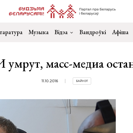
таратура
Музыка
Відэа
Вандроўкі
Афіша
умрут, масс-медиа оста
11.10.2016
БАЙНЭТ