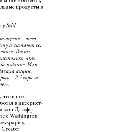
изации контента,
альные продукты в
у Bild
-версия – всего
ету и читают ее.
аются. Взять
настолько, что
ное издание. Или
давала акции,
о – 2,5 евро за
тью»
.
 что в них
ботая в интернет-
 Amazon Джефф
те с Washington
ewspapers,
 Greater