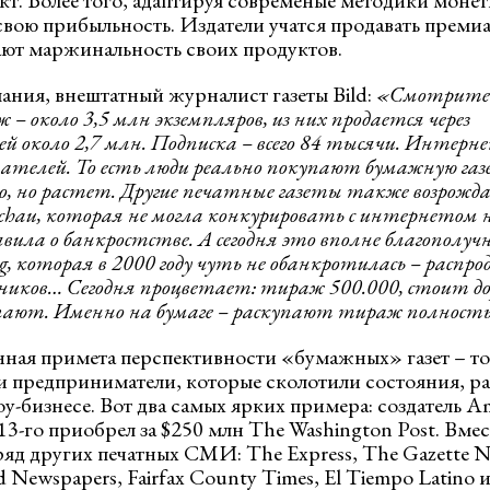
кт. Более того, адаптируя современые методики монет
свою прибыльность. Издатели учатся продавать преми
ют маржинальность своих продуктов.
ания, внештатный журналист газеты Bild:
«
Смотрите: 
ж
– около 3,
5 млн экземпляров, из
них прода
ется
через
й около 2,
7 млн
. Подписка – всего 84 тысячи. Интернет
тателей. То есть люди реально покупают бумажную газ
, но растет. Другие печатные газеты также возрожд
chau
, которая не могла конкурировать с интернетом 
ъявила о банкростстве. А сегодня это вполне благополуч
g
, которая в 2000 году чуть не обанкротилась – распро
иков… Сегодня процветает: тираж 500.000, стоит дорог
купают. Именно на бумаге – раскупают тираж полнос
нная примета перспективности «бумажных» газет – то,
и предприниматели, которые сколотили состояния, ра
у-бизнесе. Вот два самых ярких примера: создатель
013-го приобрел за $250 млн The Washington Post. Вмес
ряд других печатных СМИ: The Express, The Gazette N
 Newspapers, Fairfax County Times, El Tiempo Latino и