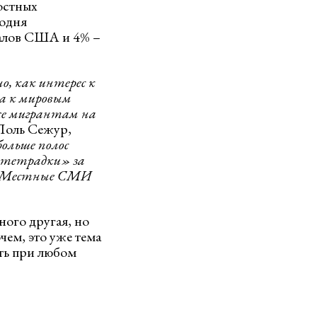
остных
одня
налов США и 4% –
о, как интерес к
са к мировым
 же мигрантам на
 Поль Сежур,
больше полос
«тетрадки» за
й. Местные СМИ
ного другая, но
чем, это уже тема
ть при любом