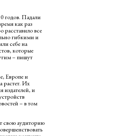
10 годов. Падали
время как раз
о расставило все
льно гибкими и
или себе на
тов, которые
угим – пишут
е, Европе и
 растет. Их
 издателей, и
 устройств
востей – в том
ют свою аудиторию
совершенствовать