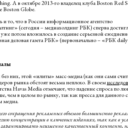
hing. А в октябре 2013-го владелец клуба Boston Red 
e Boston Globe.
и то, что в России информационное агентство
тинг» (сегодня – медиахолдинг РБК) сперва достигл
а уже потом вложилось в создание серьезной ежеднев
ная деловая газета РБК» (первоначально – «РБК daily
налы
 без них, этой «илиты» масс-медиа (как они сами счи
лидеров рынка обстоят весьма неплохо. В своем
исследо
тства Havas Media отмечают, что падение спроса по л
е, чем в целом по рынку, так как пресса для данного 
м медиа.
его сокращения рекламных объемов большинство рекл
ию концентрации в ключевых изданиях, так как в усл
 гарантировать неизменно качественный контент, н