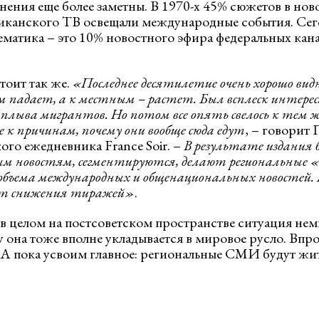
нения еще более заметны. В 1970-х 45% сюжетов в нов
иканского ТВ освещали международные события. Сег
матика – это 10% новостного эфира федеральных ка
тоит так же.
«Последнее десятилетие очень хорошо видн
 падает, а к местным – растет. Был всплеск интере
аплыва мигрантов. Но потом все опять свелось к тем
е к причинам, почему они вообще сюда едут
, – говорит
ого ежедневника France Soir. –
В результате издания 
м новостям, сегментируются, делают региональные 
 объема международных и общенациональных новосте
ют снижения тиражей»
.
 в целом на постсоветском пространстве ситуация нем
 она тоже вполне укладывается в мировое русло. Впро
. А пока усвоим главное: региональные СМИ будут жи