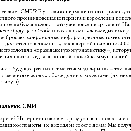
щее ждет СМИ? В условиях перманентного кризиса, т
стного проникновения интернета и взросления поколе
нное на бумаге слово – это уже вовсе не аргумент. На
лохое будущее. Особенно если сами масс-медиа смогут
им бросают современные информационные технологии
 – достаточно вспомнить, как в первой половине 200
 проглотили «гражданскую журналистику», котору
ешили назвать едва ли «новой эпохой коммуникаций в
ать будущее разных сегментов медиа-рынка – так, ка
тогам многочасовых обсуждений с коллегами (их мнен
итирую).
нальные СМИ
орите? Интернет позволяет сразу узнавать новости из
данином планеты, не выходя из своего дома? Мы полу