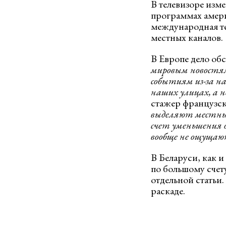
В телевизоре изме
программах амер
международная те
местных каналов.
В Европе дело обс
мировым новостям
событиям из-за н
наших улицах, а н
стажер французск
выделяют местны
счет уменьшения
вообще не ощуща
В Беларуси, как и
по большому счету
отдельной статьи
раскаде.