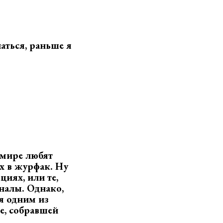
аться, раньше я
 мире любят
х в журфак. Ну
иях, или те,
аналы. Однако,
ся одним из
е, собравшей