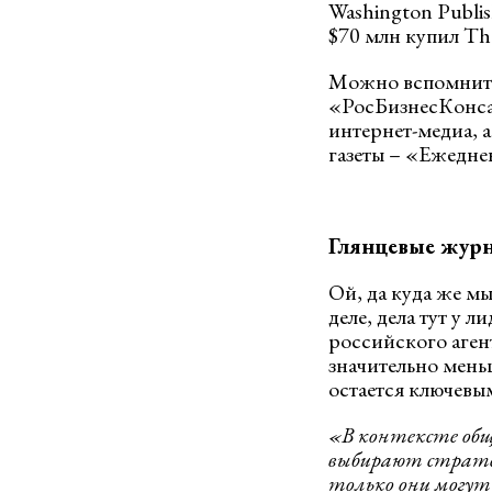
Washington Publis
$70 млн купил Th
Можно вспомнить 
«РосБизнесКонсал
интернет-медиа, 
газеты – «Ежеднев
Глянцевые жур
Ой, да куда же мы
деле, дела тут у 
российского аген
значительно меньш
остается ключевы
«В контексте общ
выбирают стратег
только они могут