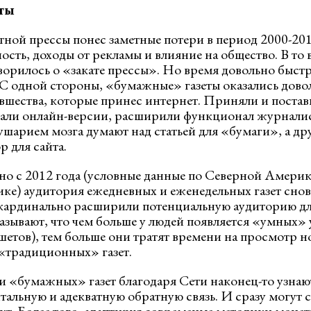
ты
атной прессы понес заметные потери в период 2000-20
сть, доходы от рекламы и влияние на общество. В то 
ворилось о «закате прессы». Но время довольно быстр
 С одной стороны, «бумажные» газеты оказались дово
овшества, которые принес интернет. Приняли и постав
али онлайн-версии, расширили функционал журналис
ушарием мозга думают над статьей для «бумаги», а др
 для сайта.
рно с 2012 года (условные данные по Северной Америк
е) аудитория ежедневных и еженедельных газет снова
кардинально расширили потенциальную аудиторию для
азывают, что чем больше у людей появляется «умных»
етов), тем больше они тратят времени на просмотр но
 «традиционных» газет.
и «бумажных» газет благодаря Сети наконец-то узна
тальную и адекватную обратную связь. И сразу могут 