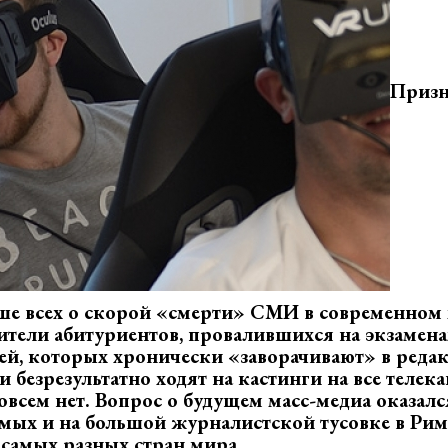
Призн
ьше всех о скорой «смерти» СМИ в современном
ители абитуриентов, провалившихся на экзамена
ей, которых хронически «заворачивают» в редакц
и безрезультатно ходят на кастинги на все телек
совсем нет. Вопрос о будущем масс-медиа оказал
мых и на большой журналистской тусовке в Рим
самых разных стран мира.