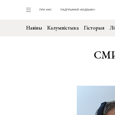
ПРА НАС
ПАДТРЫМАЙ «БУДЗЬМУ»
Навіны
Калумністыка
Гісторыя
Лі
СМИ 