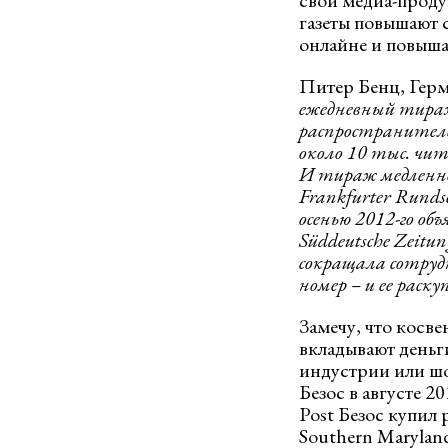
свой медиа-проду
газеты повышают 
онлайне и повыша
Питер Бенц, Герм
ежедневный тира
распространителе
около 10 тыс. чи
И тираж медленно
Frankfurter Runds
осенью 2012-го об
Süddeutsche Zeitun
сокращала сотрудн
номер – и ее рас
Замечу, что косве
вкладывают деньг
индустрии или шо
Безос в августе 2
Post Безос купил 
Southern Maryland