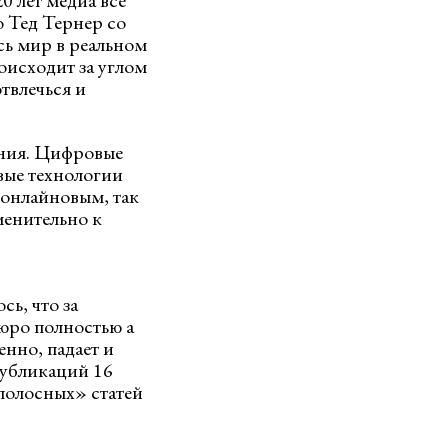
 лет медиа все
о Тед Тернер со
ь мир в реальном
оисходит за углом
отвлечься и
ения. Цифровые
вые технологии
 онлайновым, так
менительно к
ь, что за
юро полностью а
енно, падает и
публикаций 16
ополосных» статей