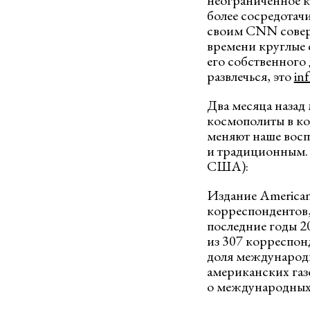
неограниченное к
более сосредотачи
своим CNN соверш
времени круглые с
его собственного 
развлечься, это
in
Два месяца назад
космополиты в ко
меняют наше восп
и традиционным. 
США):
Издание American
корреспондентов, 
последние годы 2
из 307 корреспонд
доля международн
американских газе
о международных д