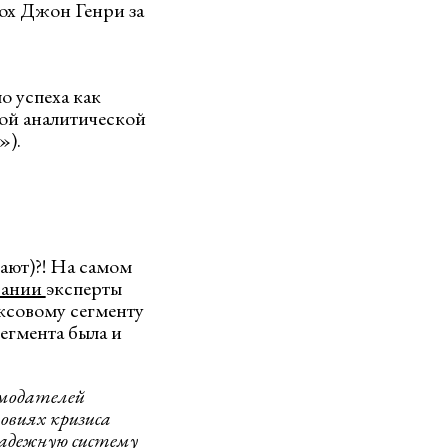
Sox Джон Генри за
о успеха как
ной аналитической
»).
тают)?! На самом
вании
эксперты
юксовому сегменту
сегмента была и
амодателей
овиях кризиса
адежную систему