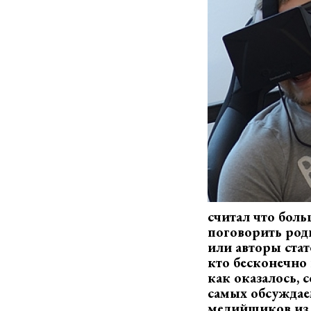
считал что бол
поговорить род
или авторы стат
кто бесконечно 
как оказалось, 
самых обсуждае
медийщиков из 